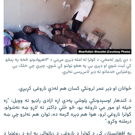
د دې راپور له‌مخې، د کولرا له امله ډېری مړینې د ۱۳هېوادونو څخه په پنځو
کې ثبت شوي او ډېری یې په هغو ټولنو کې شوي، چېرې چې خلک یې
روغتیایي خدماتو ته ډېر لاس‌رسی نه‌لري.
ځوانان او ډېر عمر لرونکي کسان هم له‌دې ناروغۍ کړيږي.
د کندهار اوسېدونکې پلوشې په‌دې اړه ازادى راډيو ته وويل: "زه
خپله او مور مې ناروغه يو، څو ځلې ډاکټر ته لاړو ښه نه‌شولو،
کولرا ناروغي لرو، هوا هم ډېره ګرمه ده، توان هم نه‌لرو چې ښه
درملنه وکړو."
په افغانستان کې د کولرا د ناروغۍ د زیاتوالي په اړه د روغتیا د