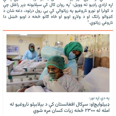
اړه ازادي راډيو ته وويل: "په روان کال کې سېلابونه ډېر راغلل چې
د کولرا او نورو ناروغيو په زياتوالي کې يې رول درلود، دغه شان د
کډوالو راتګ او د ولاړو اوبو او څاه ګانو څخه د اوبو څښل دا
ناروغي زياتوي."
په دې اړه نور:
ډبيلو‌ايچ‌او: سږکال افغانستان کې د بېلابېلو ناروغيو له
امله له ۲۳۰۰ څخه زيات کسان مړه شوي