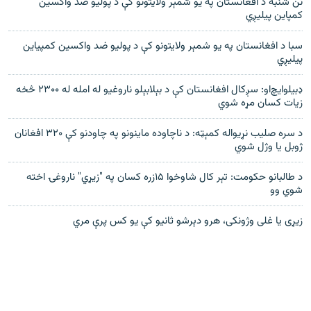
نن شنبه د افغانستان په يو شمېر ولايتونو کې د پوليو ضد واکسين
کمپاين پيليږي
سبا د افغانستان په يو شمېر ولايتونو کې د پوليو ضد واکسين کمپياين
پيليږي
ډبيلو‌ايچ‌او: سږکال افغانستان کې د بېلابېلو ناروغيو له امله له ۲۳۰۰ څخه
زيات کسان مړه شوي
د سره صلیب نړیواله کمېټه: د ناچاوده ماینونو په چاودنو کې ۳۲۰ افغانان
ژوبل یا وژل شوي
د طالبانو حکومت: تېر کال شاوخوا ۱۵زره کسان په "زيړي" ناروغۍ اخته
شوي وو
زیړی یا غلی وژونکی، هرو دېرشو ثانیو کې یو کس پرې مري