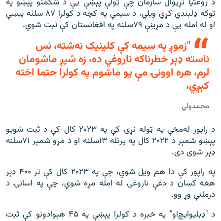
د روغتیا نړیوال سازمان چې ټولې پېښې يې د شکمنو پېښو په
توګه ډلبندي کړي ويلي، د سيمې په کچه د کولرا ٨٧ سلنه پېښې
او له امله يې د مړينې ٧٩سلنه په افغانستان کې ثبت شوي.
"زموږ په سيمه کې کلينيک نه‌‌شته، نس
ناسته ډېر خطرناکه ناروغي ده، زه شپږ ماشومان
لرم، هره اوونۍ مې يو ماشوم په کولرا حتما اخته
کېږي،
محمدولي
د راپور له‌مخې په ټوله نړۍ کې په ۲۰۲۳ کال کې د ثبت شویو
پېښو شمېر د ۲۰۲۲ کال په پرتله ۱۳سلنه او د مړو شمېر ۷۱سلنه
ډېر شوی دی.
په راپور کې دا هم ویل شوي، چې په ۲۰۲۳ کال کې تر ۴۰۰ ډېر
هغه کسان د دغې ناروغۍ له امله مړه شوي، چې په اسانۍ د
درملنې وړ وو.
د "ډبليو‌‌ايچ‌او" په خبره د کولرا پېښې په ۴۵ هېوادونو کې ثبت