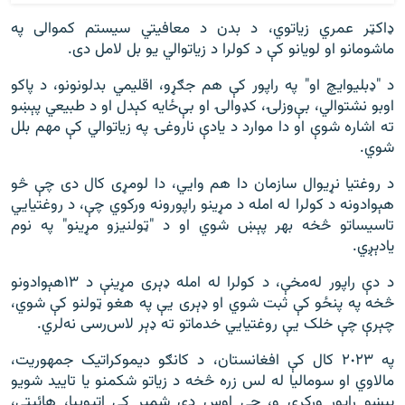
ډاکټر عمري زياتوي، د بدن د معافيتي سيستم کموالى په
ماشومانو او لويانو کې د کولرا د زياتوالي يو بل لامل دى.
د "ډبليو‌ايچ او" په راپور کې هم جګړو، اقلیمي بدلونونو، د پاکو
اوبو نشتوالي، بې‌وزلۍ، کډوالۍ او بې‌ځایه کېدل او د طبیعي پېښو
ته اشاره شوې او دا موارد د یادې ناروغۍ په زیاتوالي کې مهم بلل
شوي.
د روغتیا نړیوال سازمان دا هم وايي، دا لومړی کال دی چې څو
هېوادونه د کولرا له امله د مړینو راپورونه ورکوي چې، د روغتیایي
تاسیساتو څخه بهر پېښ شوي او د "ټولنيزو مړینو" په نوم
يادېږي.
د دې راپور له‌مخې، د کولرا له امله ډېری مړینې د ۱۳هېوادونو
څخه په پنځو کې ثبت شوي او ډېری یې په هغو ټولنو کې شوي،
چېرې چې خلک یې روغتیایي خدماتو ته ډېر لاس‌رسی نه‌لري.
په ٢٠٢٣ کال کې افغانستان، د کانګو دیموکراتیک جمهوریت،
مالاوي او سومالیا له لس زره څخه د زياتو شکمنو یا تایید شویو
پېښو راپور ورکړی و، چې اوس دې شمېر کې اتیوپیا، هائیټي،