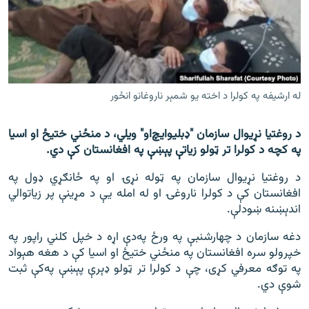
اړیکه
دري پاڼه
Azadi English
له ارشيفه په کولرا د اخته يو شمېر ناروغانو انځور
راسره ملګري شئ
د روغتیا نړیوال سازمان "ډبليو‌‌ايچ‌او" ويلي، د منځني ختیځ او اسیا
په کچه د کولرا تر ټولو زیاتې پېښې په افغانستان کې دي.
د ازادې اروپا/ ازادي راډيو ټولې پاڼې
د روغتیا نړیوال سازمان په ټوله نړۍ او په ځانګړي ډول په
افغانستان کې د کولرا ناروغۍ او له امله يې د مړینې پر زیاتوالي
اندېښنه ښودلې.
دغه سازمان د چهارشنبې په ورځ په‌دې اړه د خپل کلني راپور په
خپرولو سره افغانستان په منځني ختیځ او اسیا کې د هغه هېواد
په توګه معرفي کړی، چې د کولرا تر ټولو ډېرې پېښې په‌کې ثبت
شوې دي.