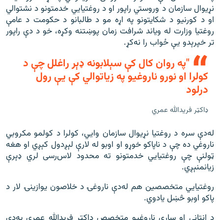
نړیوال سازمان د وروستي راپور او د روغتیايي خدمتونو د نشتوالي
او د کورنیو د شکایتونو په اړه مو د طالبانو د حکومت د عامې
روغتیا وزارت له ویاند شرافت زمان پوښتنه وکړه، خو د دې راپور
تر خپرېدو يې ځواب را نه‌کړ.
"په روان کال کې سېلابونه ډېر راغلل چې د
کولرا او نورو ناروغيو په زياتوالي کې يې رول
درلود
ډاکټر فريدالله عمري
له‌دې سره د روغتیا نړیوال سازمان وايي، کولرا د کولمو مکروبي
ناروغي ده چې د ناپاکو خوړو او اوبو له لارې لېږدول کېږي او هغه
ټولنې چې روغتیایي خدمتونو ته محدود لاس‌رسی لري ډېرې
زيانمنېږي.
روغتيايي متخصصين هم له‌‌دې ناروغۍ د خلاصون يوازينۍ لار د
پاکو اوبو څښل يادوي.
د انتاني او ساري ناروغیو متخصص ډاکټر فريد‌الله عمري په‌دې