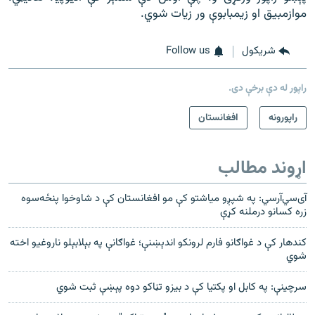
موازمبیق او زیمبابوې ور زيات شوي.
شريکول
Follow us
راپور له دې برخې دی.
راپورونه
افغانستان
اړوند مطالب
آی‌سي‌آر‌سي: په شپږو مياشتو کې مو افغانستان کې د شاوخوا پنځه‌سوه
زره کسانو درملنه کړې
کندهار کې د غواګانو فارم لرونکو اندېښنې؛ غواګانې په بېلابېلو ناروغیو اخته
شوي
سرچینې: په کابل او پکتیا کې د بیزو تڼاکو دوه پېښې ثبت شوي