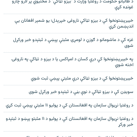
د طالبانو حکومت د روغتيا وزارت د "بيزو تڼاکې" د مخنيوي پر لارو چارو
غونډه کړې
خيبرپښتونخوا کې د بيزو تڼاکې ناروغۍ خپرېدل؛ يو شمېر افغانان يې
اندېښمن کړي
غزه کې د ماشومانو د ګوزڼ د لومړۍ مثبتې پېښې د ثبتېدو خبر ورکړل
شوی
په خیبرپښتونخوا کې درې کسان د امپاکس یا د بیزو د تڼاکې په ناروغۍ
اخته شوي
خيبرپښتونخوا کې د بيزو تڼاکې درې مثبتې پېښې ثبت شوي
سويډن کې د بيزو تڼاکې د نوې بڼې د ثبتېدو خبر ورکړل شوی
د روغتیا نړیوال سازمان په افغانستان کې د پولیو ۱۱ مثبتې پېښې ثبت کړي
د روغتیا نړیوال سازمان په افغانستان کې د پولیو د ۱۱ مثبتو پېښو د ثبتېدو
خبر ورکړ