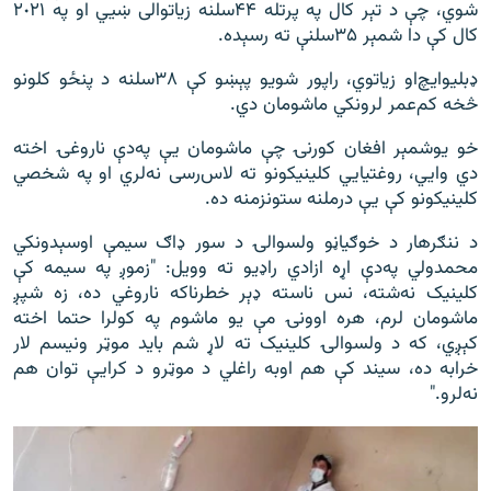
شوي، چې د تېر کال په پرتله ۴۴سلنه زیاتوالی ښيي او په ٢٠٢١
کال کې دا شمېر ۳۵سلنې ته رسېده.
ډبليو‌ايچ‌او زياتوي، راپور شویو پېښو کې ٣۸سلنه د پنځو کلونو
څخه کم‌عمر لرونکي ماشومان دي.
خو يوشمېر افغان کورنۍ چې ماشومان يې په‌دې ناروغۍ اخته
دي وايي، روغتيايي کلينيکونو ته لاس‌رسی نه‌لري او په شخصي
کلينيکونو کې يې درملنه ستونزمنه ده.
د ننګرهار د خوګياڼو ولسوالۍ د سور ډاګ سيمې اوسېدونکي
محمدولي په‌دې اړه ازادي راډيو ته وويل: "زموږ په سيمه کې
کلينيک نه‌‌شته، نس ناسته ډېر خطرناکه ناروغي ده، زه شپږ
ماشومان لرم، هره اوونۍ مې يو ماشوم په کولرا حتما اخته
کېږي، که د ولسوالۍ کلينيک ته لاړ شم بايد موټر ونيسم لار
خرابه ده، سيند کې هم اوبه راغلي د موټرو د کرايې توان هم
نه‌لرو."