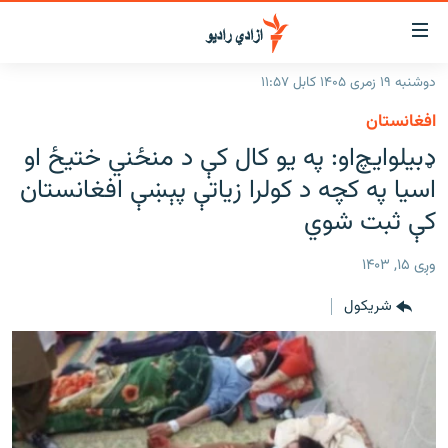
اسرسۍ
ړ
دوشنبه ۱۹ زمری ۱۴۰۵ کابل ۱۱:۵۷
ېنکونه
کورپاڼه
افغانستان
صلي
راپورونه
ډبيلو‌ايچ‌او: په يو کال کې د منځني ختيځ او
تن
خبرونه
افغانستان
اسيا په کچه د کولرا زياتې پېښې افغانستان
ه
رتلل
د خپرونو جدول
کې ثبت شوي
سیمه
افغانستان
صلي
مرکې
نړۍ
منځنی ختیځ
ېنو
وږی ۱۵, ۱۴۰۳
ه
اونیزې خپرونې
نړۍ
رتلل
شريکول
انځوریزه برخه
ټون
ورزش
اڼې
ه
د کډوالۍ بحران
راجعه
'کووېډ-۱۹'