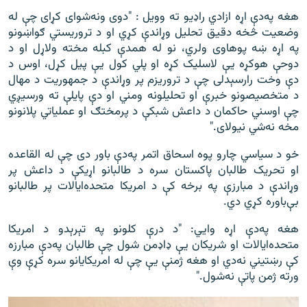
هغه په‌دې اړه ازادي راډیو ته وویل : "دوی ونه‌شوای کړای چې له
وضعیت څخه دقیق تحلیل وړاندې کړي او د تروریستي ګواښونو
په اړه ښه پوهاوی ولري، نو له همدې کبله مخته ولاړل او د
دوحې هوکړه یې لاسلیک کړه او پلي کول یې پیل کړل، اوس د
دې وخت رارسېدلی چې د تروریزم پر وړاندې د جمهوریت د مهال
د متخصیصونو خبرې او تحلیلونه ومني او دې پایلې ته ورسیږي
چې اوسني حاکمان د داعش شبکې د پرمختګ او عملیاتي پلانونو
مخه نه‌شي نیولای."
خو د سیاسي چارو پوه اسحاق اتمر په‌دې باور دی چې له القاعده
او تحریک طالبان پاکستان سره د طالبانو اړیکې د داعش پر
وړاندې د مبارزې په برخه کې د امریکا متحده‌ایالات پر طالبانو
بې‌باوره کړي دي.
هغه په‌دې اړه وايي: "د درې کلونو په تېرېدو د امریکا
متحده‌ایالات او شریکان یې ډاډمن شول چې طالبان په‌دې مبارزه
کې رښتیني نه‌دي او هغه ژمنې یې چې له امریکایانو سره کړې وې
ورته ژمن پاتې نه‌شول."