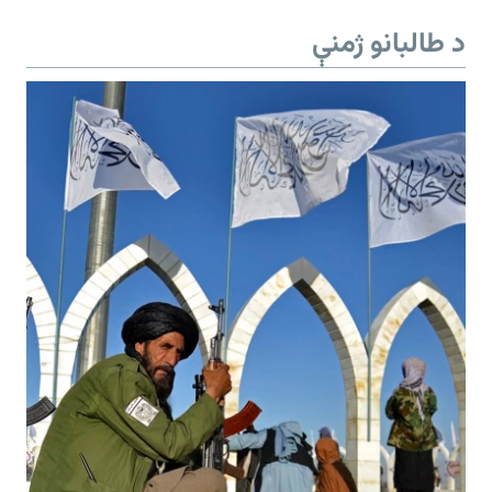
د طالبانو ژمنې