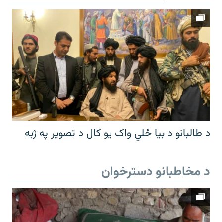
د طالبانو د بیا ځلي واک یو کال د تصویر په ژبه
د مخاطبانو دسترخوان