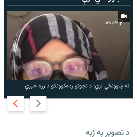
له ښوونځي لرې؛ د نجونو زده‌کوونکو د زړه خبرې
Next
Previous
slide
slide
د تصویر په ژبه