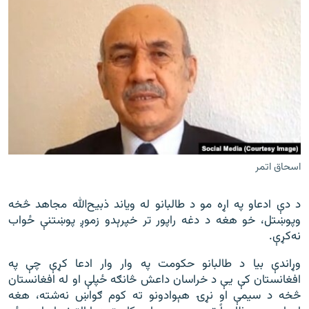
اسحاق اتمر
د دې ادعاو په اړه مو د طالبانو له ویاند ذبیح‌الله مجاهد څخه
وپوښتل، خو هغه د دغه راپور تر خپرېدو زموږ پوښتنې ځواب
نه‌کړې.
وړاندې بیا د طالبانو حکومت په وار وار ادعا کړې چې په
افغانستان کې یې د خراسان داعش څانګه ځپلې او له افغانستان
څخه د سیمې او نړۍ هېوادونو ته کوم ګواښ نه‌شته، هغه