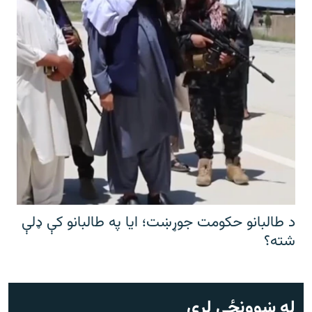
د طالبانو حکومت جوړښت؛ ایا په طالبانو کې ډلې
شته؟
له ښوونځي لرې