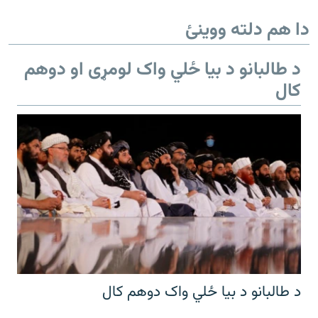
دا هم دلته ووینئ
د طالبانو د بیا ځلي واک لومړی او دوهم
کال
د طالبانو د بیا ځلي واک دوهم کال