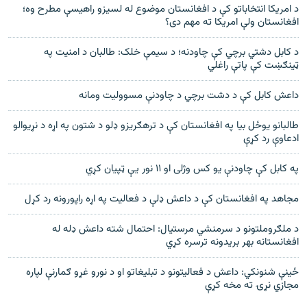
د امریکا انتخاباتو کې د افغانستان موضوع له لسیزو راهیسې مطرح وه؛
افغانستان ولې امریکا ته مهم دی؟
د کابل دشتي برچي کې چاودنه؛ د سيمې خلک: طالبان د امنيت په
ټينګښت کې پاتې راغلي
داعش کابل کې د دشت برچي د چاودنې مسووليت ومانه
طالبانو یوځل بیا په افغانستان کې د ترهګریزو ډلو د شتون په اړه د نړیوالو
ادعاوې رد کړې
په کابل کې چاودنې یو کس وژلی او ۱۱ نور یې ټپیان کړي
مجاهد په افغانستان کې د داعش ډلې د فعاليت په اړه راپورونه رد کړل
د ملګروملتونو د سرمنشي مرستيال: احتمال شته داعش ډله له
افغانستانه بهر بريدونه ترسره کړي
ځینې شنونکي: داعش د فعالیتونو د تبلیغاتو او د نورو غړو ګمارنې لپاره
مجازي نړۍ ته مخه کړې