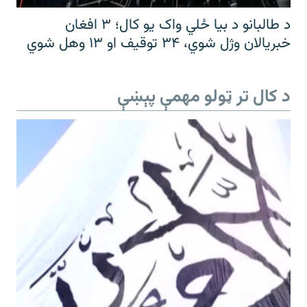
د طالبانو د بیا ځلي واک یو کال؛ ۳ افغان
خبریالان وژل شوي، ۳۴ توقیف او ۱۳ وهل شوي
د کال تر ټولو مهمې پېښې