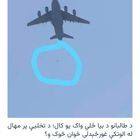
د طالبانو د بیا ځلي واک یو کال؛ د تخلیې پر مهال
له الوتکې غورځېدلی ځوان څوک و؟