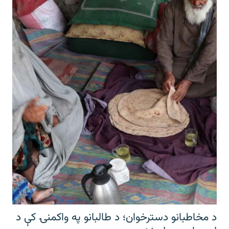
د مخاطبانو دسترخوان؛ د طالبانو په واکمنۍ کې د