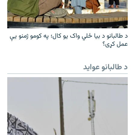
د طالبانو د بیا ځلي واک یو کال؛ په کومو ژمنو یې
عمل کړی؟
د طالبانو عواید