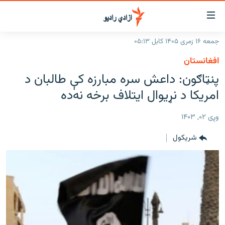
اسرسۍ
ړ
جمعه ۱۶ زمری ۱۴۰۵ کابل ۰۵:۱۳
ېنکونه
کورپاڼه
افغانستان
صلي
راپورونه
پنټاګون: داعش سره مبارزه کې طالبان د
تن
خبرونه
افغانستان
امريکا د نړيوال ايتلاف برخه نه‌ده
ه
رتلل
د خپرونو جدول
سیمه
افغانستان
صلي
وږی ۰۲, ۱۴۰۳
مرکې
نړۍ
منځنی ختیځ
ېنو
شريکول
ه
اونیزې خپرونې
نړۍ
رتلل
انځوریزه برخه
ټون
ورزش
اڼې
ه
د کډوالۍ بحران
راجعه
'کووېډ-۱۹'