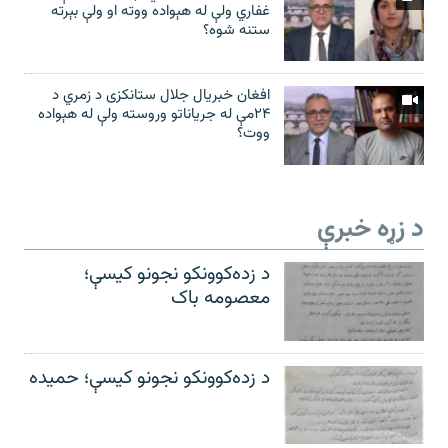
غفاري ولې له هېواده ووته او ولې بېرته
ستنه شوه؟
افغان خبریال جلال ستانکزی د زمري د
۲۴مې له جریاناتو وروسته ولې له هېواده
ووت؟
د زړه خبرې
د زده‌کوونکو نجونو کیسې؛
معصومه باک
د زده‌کوونکو نجونو کیسې؛ حمیده