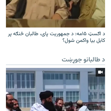
د اګسټ ۱۵مه: د جمهوریت پای، طالبان څنګه پر
کابل بیا واکمن شول؟
د طالبانو جوړښت