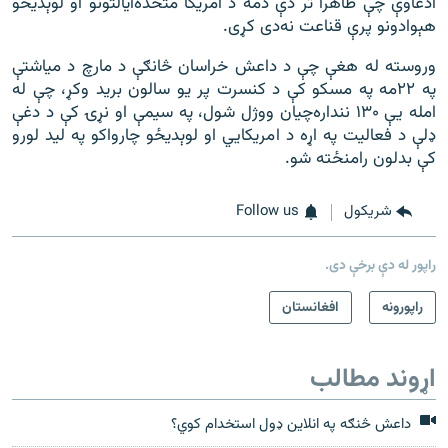
ادعاوې چې ظاهراً تر دې دمه د امریکا متحده‌ایالتونو او لوېدیځو
هېوادونو پرې قناعت نه‌دی کړی.
وروسته له هغې چې د داعش خراسان څانګې د مارچ د میاشتې
په ۲۲مه په مسکو کې د کنسرت پر یو سالون برید وکړ، چې له
امله یې ۱۳۰ ننداره‌چيان ووژل شول، په سیمې او نړۍ کې د دغې
ډلې د فعالیت په اړه د امریکايي او لوېدیځو چارواکو په لید لورو
کې بدلون رامنځته شو.
شريکول
Follow us
راپور له دې برخې دی.
راپورونه
افغانستان
اړوند مطالب
داعش څنګه په انلاين ډول استخدام کوي؟