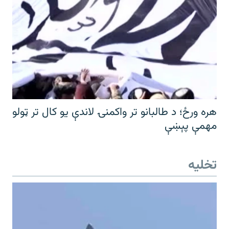
هره ورځ؛ د طالبانو تر واکمنۍ لاندې یو کال تر ټولو
مهمې پېښې
تخلیه