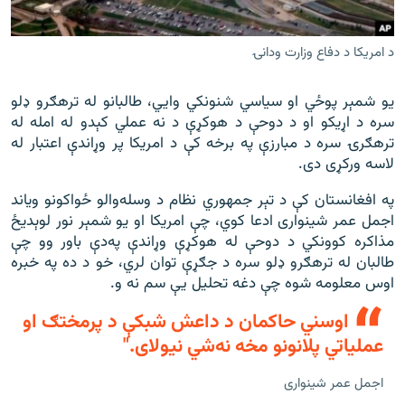
د امريکا د دفاع وزارت ودانۍ
یو شمېر پوځي او سیاسي شنونکي وايي، طالبانو له ترهګرو ډلو
سره د اړیکو او د دوحې د هوکړې د نه عملي کېدو له امله له
ترهګرۍ سره د مبارزې په برخه کې د امریکا پر وړاندې اعتبار له
لاسه ورکړی دی.
په افغانستان کې د تېر جمهوري نظام د وسله‌والو ځواکونو ویاند
اجمل عمر شینواری ادعا کوي، چې امریکا او یو شمېر نور لوېدیځ
مذاکره کوونکي د دوحې له هوکړې وړاندې په‌دې باور وو چې
طالبان له ترهګرو ډلو سره د جګړې توان لري، خو د ده په خبره
اوس معلومه شوه چې دغه تحلیل یې سم نه و.
اوسني حاکمان د داعش شبکې د پرمختګ او
عملیاتي پلانونو مخه نه‌شي نیولای."
اجمل عمر شينواری