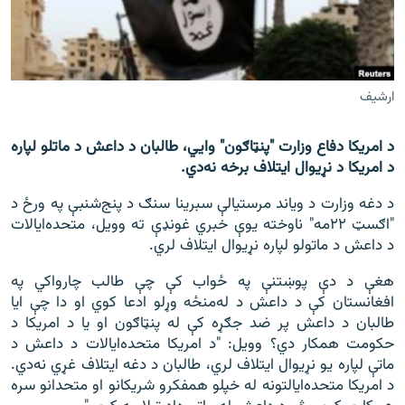
اړیکه
دري پاڼه
Azadi English
ارشيف
راسره ملګري شئ
د امریکا دفاع وزارت "پنټاګون" وايي، طالبان د داعش د ماتلو لپاره
د امریکا د نړیوال ایتلاف برخه نه‌دي.
د دغه وزارت د ویاند مرستیالې سبرینا سنګ د پنج‌شنبې په ورځ د
"اګسټ ۲۲مه" ناوخته یوې خبري غونډې ته وویل، متحده‌ایالات
د ازادې اروپا/ ازادي راډيو ټولې پاڼې
د داعش د ماتولو لپاره نړیوال ایتلاف لري.
هغې د دې پوښتنې په ځواب کې چې طالب چارواکي په
افغانستان کې د داعش د له‌منځه وړلو ادعا کوي او دا چې ایا
طالبان د داعش پر ضد جګړه کې له پنټاګون او یا د امریکا د
حکومت همکار دي؟ وویل: "د امریکا متحده‌ایالات د داعش د
ماتې لپاره یو نړیوال ايتلاف لري، طالبان د دغه ايتلاف غړي نه‌دي.
د امریکا متحده‌ایالتونه له خپلو همفکرو شریکانو او متحدانو سره