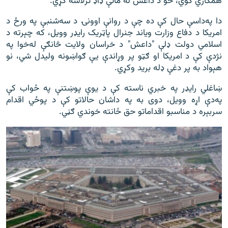
همکاري کوي، څو د داعش له ماتې ډاډ ترلاسه کړي."
دا په‌داسې حال کې ده چې د روانې اوونۍ د سه‌شنبې په ورځ د
امریکا د دفاع وزارت ویاند جنرال پاټریک رایډر وویل، که چېرته د
اسلامي دولت ډلې "داعش" د خراسان ولایت څانګې له‌خوا په
نژدې کې د امریکا او ګټو پر وړاندې یې ګواښونه ولیدل شي، نو
هېواد به پر دغې ډله برید وکړي.
ښاغلي رایډر په خبري ناسته کې د یوې پوښتنې په ځواب کې
په‌دې اړه وویل، دوی به په داشان حالاتو کې د پوځي اقدام
سربېره د مناسبو اقداماتو حق ځانته خوندي ګڼي.