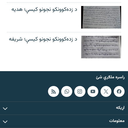
د زده‌کوونکو نجونو کیسې؛ هدیه
د زده‌کوونکو نجونو کیسې؛ شریفه
راسره ملګري شئ
اړيکه
معلومات