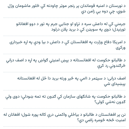
د نورستان د امنيه قوماندان پر رنجر موټر چاودنه کې څلور ماشومان وژل
شوي، چې دوه يې زامن دي
جرمني کې له داعش سره د تړاو او جنايي جرم په تور د دوو افغانانو
تورنېدل؛ دوی په سویډن کې د برید پلان درلود
د امریکا دفاع وزارت په افغانستان کې د داعش د بیا ودې په اړه خبرداری
ورکړی
د طالبانو حکومت له افغانستانه د پېښ امنيتي ګواښ په اړه د اصف دراني
څرګندونې رد کړې
اصف درانی: د سپټمر د ۱۱مې په څېر ورته بريد دا ځل له افغانستانه
پېښېدای شي
د طالبانو حکومت په شانګهای سازمان کې ګډون ته تمه ښودلې؛ دوی ولې
ګډون نه‌شي کولی؟
نن پر افغانستان د طالبانو د بياځلي واکمنۍ درې کاله پوره شول؛ افغانان له
امنیت څخه څومره راضي دي؟