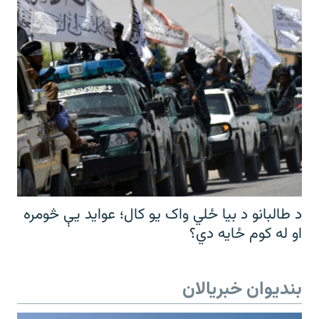
د طالبانو د بیا ځلي واک یو کال؛ عواید یې څومره
او له کوم ځایه دي؟
بندیوان خبریالان