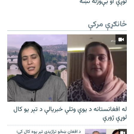
لوږې او بې‌وزله نښه
ځانګړې مرکې
له افغانستانه د یوې وتلې خبریالې د تېر يو کال
لوړې ژورې
د افغان ښځو تراژیدي تېر یوه کال کې؛