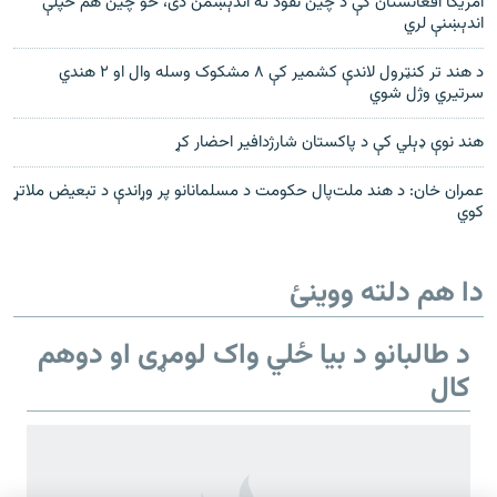
امریکا افغانستان کې د چین نفوذ ته اندېښمن دی، خو چین هم خپلې
اندېښنې لري
د هند تر کنټرول لاندې کشمیر کې ۸ مشکوک وسله وال او ۲ هندي
سرتیري وژل شوي
هند نوې ډېلي کې د پاکستان شارژدافیر احضار کړ
عمران خان: د هند ملت‌پال حکومت د مسلمانانو پر وړاندې د تبعیض ملاتړ
کوي
دا هم دلته ووینئ
د طالبانو د بیا ځلي واک لومړی او دوهم
کال