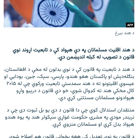
اړیکه
دري پاڼه
Azadi English
د هند بیرغ
راسره ملګري شئ
د هند اقلیت مسلمانان په دې هېواد کې د تابعیت اړوند نوي
قانون د تصویب له کبله اندېښمن دي.
د هند د تابعیت په قانون کې د نوي بدلون له مخې د افغانستان،
بنګله‌دېش او پاکستان هغو هندو، پارسي، سېک، جین، بودایي او
د ازادې اروپا/ ازادي راډيو ټولې پاڼې
عیسوي اقلیتونو ته د هند سمدستي تابعیت ورکوي چې له ۲۰۱۵
کال مخکې هند ته کډوال شوي، خو دې قانون د درېیو واړو
هېوادونو مسلمانان مستثنی کړي دي.
منتقدان استدلال کوي چې دا قانون د دې یو بل ثبوت دی چې د
نریندر مودي په مشرۍ حکومت غواړي سېکولر هند په یوه هندو
هېواد بدل کړي او مسلمانان منزوي کړي.
د قانون په نوي تعدیل کې هغه پخوانی قانون هم اصلاح شوی