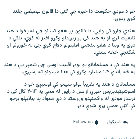
خو د مودي حکومت دا خبره چې ګنې دا قانون تبعیضي چلند
کوي ردوي.
هندي چارواکي وايي، دا قانون پر هغو کسانو چې له پخوا د هند
تابعیت لري او په هند کې پر زېږېدلو وګړو اغېز نه کوي، بلکې د
دوی په وینا د هغو مذهبي اقلیتونو دفاع کوي چې له ځورونو او
شکنجې څخه تښتي.
په هند کې د مسلمانانو یو لوی اقلیت اوسي چې شمېر یې د هند
په څه باندې ۱،۴ میلیارد وګړو کې ۲۰۰ میلیونو ته رسېږي.
مسلمانان د هند په تقریباً ټولو سیمو کې اوسېږي خو د
اسوشېټېډپرېس خبري آژانس د راپور له مخې په ۲۰۱۴ کال کې د
نریندر مودي له واکمنېدو وروسته د دې هېواد په بېلابېلو برخو
کې ګڼې حملې پرې شوې دي.
شريکول
Follow us
راپور له دې برخې دی.