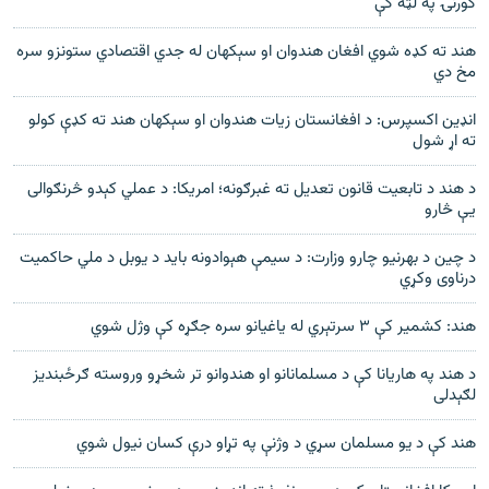
کورنۍ په لټه کې
هند ته کډه شوي افغان هندوان او سېکهان له جدي اقتصادي ستونزو سره
مخ دي
انډین اکسپرس: د افغانستان زیات هندوان او سېکهان هند ته کډې کولو
ته اړ شول
د هند د تابعیت قانون تعدیل ته غبرګونه؛ امریکا: د عملي کېدو څرنګوالی
یې څارو
د چین د بهرنیو چارو وزارت: د سیمې هېوادونه باید د یوبل د ملي حاکمیت
درناوی وکړي
هند: کشمیر کې ۳ سرتېري له یاغیانو سره جګړه کې وژل شوي
د هند په هاریانا کې د مسلمانانو او هندوانو تر شخړو وروسته ګرځبندیز
لګېدلی
هند کې د يو مسلمان سړي د وژنې په تړاو درې کسان نيول شوي