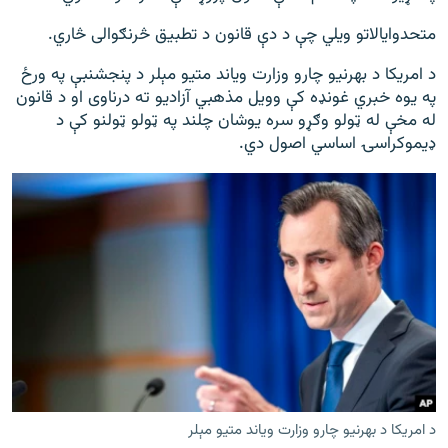
متحدوایالاتو ویلي چې د دې قانون د تطبیق څرنګوالی څاري.
د امریکا د بهرنیو چارو وزارت ویاند متیو مېلر د پنجشنبې په ورځ
په یوه خبري غونډه کې وویل مذهبي آزادیو ته درناوی او د قانون
له مخې له ټولو وګړو سره یوشان چلند په ټولو ټولنو کې د
ډیموکراسۍ اساسي اصول دي.
د امریکا د بهرنیو چارو وزارت ویاند متیو مېلر