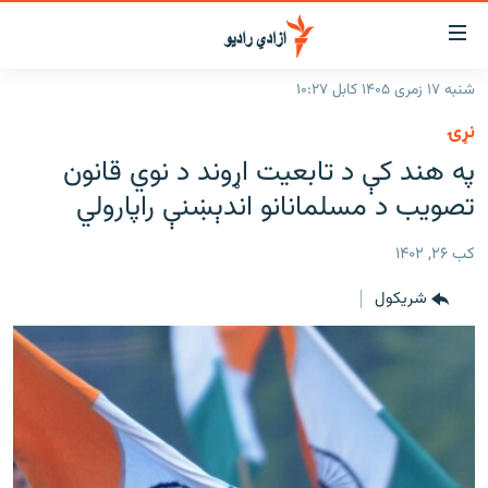
اسرسۍ
ړ
شنبه ۱۷ زمری ۱۴۰۵ کابل ۱۰:۲۷
ېنکونه
کورپاڼه
نړۍ
صلي
راپورونه
په هند کې د تابعیت اړوند د نوي قانون
تن
خبرونه
افغانستان
تصویب د مسلمانانو اندېښنې راپارولي
ه
رتلل
د خپرونو جدول
سیمه
افغانستان
صلي
کب ۲۶, ۱۴۰۲
مرکې
نړۍ
منځنی ختیځ
ېنو
شريکول
ه
اونیزې خپرونې
نړۍ
رتلل
انځوریزه برخه
ټون
ورزش
اڼې
ه
د کډوالۍ بحران
راجعه
'کووېډ-۱۹'