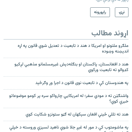
نړۍ
راپورونه
اړوند مطالب
ملګرو ملتونو او امریکا د هند د تابعیت د تعدیل شوي قانون په اړه
اندېښنه وښوده
هند د افغانستان، پاکستان او بنګله‌دېش غیرمسلمانو مذهبي لږکیو
کډوالو ته تابعیت ورکوي
په هندوستان کې د تابعیت نوی قانون د اجرا وړ وګرځېد
واشنګټن ته د مودي سفر؛ له امریکايي چارواکو سره پر کومو موضوعاتو
خبرې کوي؟
هند ته تللي ځینې افغان سېکهان له ګڼو ستونزو شکایت کوي
په ماشومتوب کې د مور له غېږ جلا شوې ناهيد لسيزې وروسته د خپلې