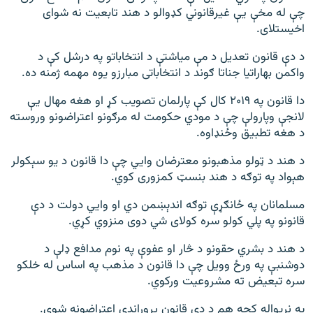
چې له مخې یې غیرقانوني کډوالو د هند تابعیت نه شوای
اخیستلای.
د دې قانون تعدیل د مې میاشتې د انتخاباتو په درشل کې د
واکمن بهاراتیا جناتا ګوند د انتخاباتی مبارزو یوه مهمه ژمنه ده.
دا قانون په ۲۰۱۹ کال کې پارلمان تصویب کړ او هغه مهال یې
لانجې وپارولې چې د مودي حکومت له مرګونو اعتراضونو وروسته
د هغه تطبیق وځنډاوه.
د هند د ټولو مذهبونو معترضان وايي چې دا قانون د یو سېکولر
هېواد په توګه د هند بنسټ کمزوری کوي.
مسلمانان په ځانګړې توګه اندېښمن دي او وايي دولت د دې
قانونو په پلي کولو سره کولای شي دوی منزوي کړي.
د هند د بشري حقونو د څار او عفوې په نوم مدافع ډلې د
دوشنبې په ورځ وویل چې دا قانون د مذهب په اساس له خلکو
سره تبعیض ته مشروعیت ورکوي.
په نړیواله کچه هم د دې قانون پروړاندې اعتراضونه شوي.