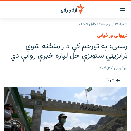
اسرسۍ
ړ
شنبه ۱۷ زمری ۱۴۰۵ کابل ۰۲:۰۵
ېنکونه
کورپاڼه
نړیوالې ورځپاڼې
صلي
راپورونه
رسنۍ: په تورخم کې د رامنځته شوې
تن
خبرونه
افغانستان
ټرانزیټي ستونزې حل لپاره خبرې روانې دي
ه
رتلل
د خپرونو جدول
سیمه
افغانستان
صلي
مرغومی ۲۷, ۱۴۰۲
مرکې
نړۍ
منځنی ختیځ
ېنو
شريکول
ه
اونیزې خپرونې
نړۍ
رتلل
انځوریزه برخه
ټون
ورزش
اڼې
ه
د کډوالۍ بحران
راجعه
'کووېډ-۱۹'