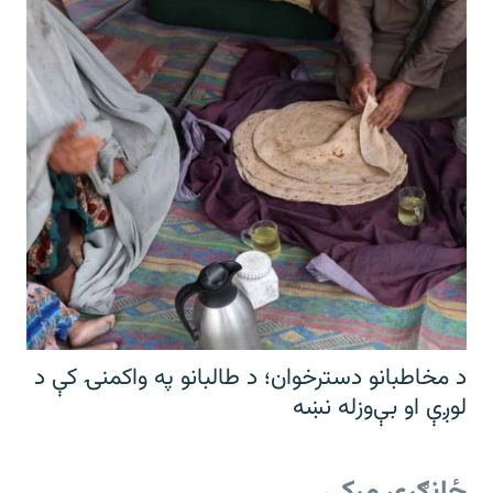
د مخاطبانو دسترخوان؛ د طالبانو په واکمنۍ کې د
لوږې او بې‌وزله نښه