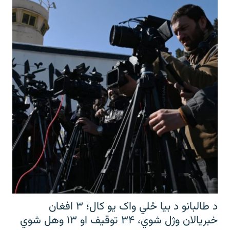
د طالبانو د بیا ځلي واک یو کال؛ ۳ افغان
خبریالان وژل شوي، ۳۴ توقیف او ۱۳ وهل شوي