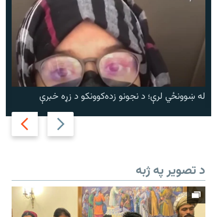
له ښوونځي لرې؛ د نجونو زده‌کوونکو د زړه خبرې
Next
Previous
slide
slide
د تصویر په ژبه