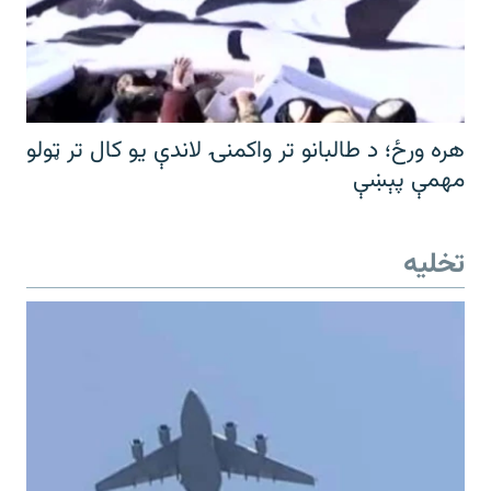
هره ورځ؛ د طالبانو تر واکمنۍ لاندې یو کال تر ټولو
مهمې پېښې
تخلیه