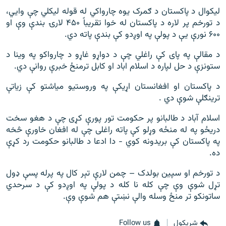
لیکوال د پاکستان د ګمرک یوه چارواکي له قوله لیکلي چې وايي،
د تورخم پر لاره د پاکستان له خوا تقریباً ۴۵۰ لارۍ بندې وې او
۶۰۰ نورې یې د پولې په اوږدو کې بندې پاته دي.
د مقالې په پای کې راغلي چې د دواړو غاړو د چارواکو په وینا د
ستونزې د حل لپاره د اسلام اباد او کابل ترمنځ خبرې روانې دي.
د پاکستان او افغانستان اړیکې په وروستیو میاشتو کې زیاتې
ترینګلې شوې دي .
اسلام آباد د طالبانو پر حکومت تور پورې کړی چې د هغو سخت
دريځو په له منځه وړلو کې پاته راغلی چې له افغان خاورې څخه
په پاکستان کې بریدونه کوي - دا ادعا د طالبانو حکومت رد کړې
ده.
د تورخم او سپین بولدک – چمن لارې تېر کال په پرله پسې ډول
تړل شوې وې چې کله نا کله د پولې په اوږدو کې د سرحدي
ساتونکو تر منځ وسله والې نښتې هم شوې وې.
شريکول
Follow us