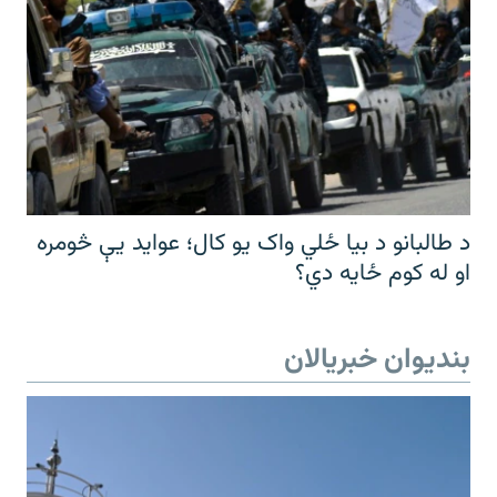
د طالبانو د بیا ځلي واک یو کال؛ عواید یې څومره
او له کوم ځایه دي؟
بندیوان خبریالان