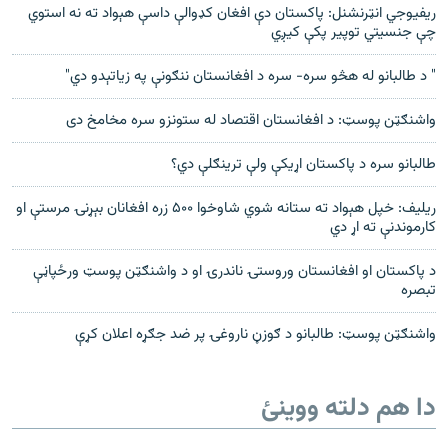
ریفیوجي انټرنشنل: پاکستان دې افغان کډوالې داسې هېواد ته نه استوي
چې جنسیتي توپیر پکې کیږي
" د طالبانو له هڅو سره- سره د افغانستان ننګونې په زیاتېدو دي"
واشنګټن پوسټ: د افغانستان اقتصاد له ستونزو سره مخامخ دی
طالبانو سره د پاکستان اړیکې ولې ترینګلې دي؟
ریلیف: خپل هېواد ته ستانه شوي شاوخوا ۵۰۰ زره افغانان بېړنۍ مرستې او
کارموندنې ته اړ دي
د پاکستان او افغانستان وروستۍ ناندرۍ او د واشنګټن پوسټ ورځپاڼې
تبصره
واشنګټن پوسټ: طالبانو د ګوزڼ ناروغۍ پر ضد جګړه اعلان کړې
دا هم دلته ووینئ