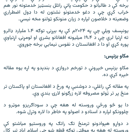
برخه کې د طالبانو د حکومت پاتې راتلل بنسټیز خدمتونه نور هم
خراب کړي چې د دغو خدمتونو نشتون له دا ډول اضطراري
وضعیته د خلاصون لپاره د زیان منونکو ټولنو مخه نیسي.
یونېسف ویلي چې په ۲۰۲۴م کې په بېړنۍ توګه ۱،۴ ملیارد ډالرو
ته اړتیا لري چې د ۱۹،۴ میلیونه افغانانو بشري او لومړنۍ اړتیاوې
پوره کړي او دا د افغانستان د نفوس نیمایي برخه جوړوي.
مکاو بزنېس:
مکاو بزنېس خپرونې د تورخم دروازې د بندېدو په اړه یوه مقاله
خپره کړې ده.
په مقاله کې راغلي، د دوشنبې په ورځ د افغانستان او پاکستان تر
منځ پر تر ټولو مصروفه لاره زرګونو لارۍ بندې وې.
دا یو څو ورځې وروسته له هغه چې د سوداګریزو موټرو د
چلوونکو لپاره د اسنادو د اصولو په خاطر دا لاره وتړل شوه.
د دواړو هېوادونو ترمنځ تګ راتګ په وروستیو میاشتو کې
وروسته له هغه په موقتي توګه قطع شو چې اسلام اباد تېر کال