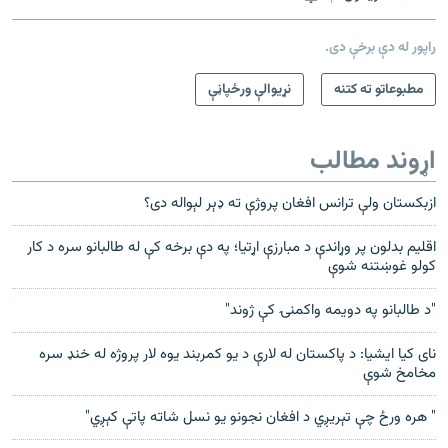
راپور له دې برخې دی.
مطبوعاتو ته کتنه
نړیوالې ورځپاڼې
اړوند مطالب
ازبکستان ولې ترانس افغان پروژې ته ډېر لېواله دی؟
اقلیم بدلون پر وړاندې د مبارزې اړتیا؛ په دې برخه کې له طالبانو سره د کار
کولو غوښتنه شوې
"د طالبانو په دويمه واکمنۍ کې ژوند"
نای کیا ایشیا: د پاکستان له لارې د یو کمربند یوه لار پروژه له خنډ سره
مخامخ شوې
" هره ورځ چې تېریږي د افغان نجونو یو نسل شاته پاتې کېږي"