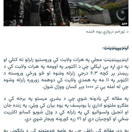
اړیکه
دري پاڼه
Azadi English
د تورخم دروازې یوه څنډه
راسره ملګري شئ
اینډیپینډینټ
:
اینډیپینډینټ مجلې په هرات ولایت کې وروستیو زلزلو ته کتلي او
په دې اړه یې لیکلي چې د اکټوبر په اوومه په هرات ولایت کې د
ریښتر پر کچه ۶.۳ درجې زلزله وشوه او څو ورځې وروسته د
د ازادې اروپا/ ازادي راډيو ټولې پاڼې
اکټوبر په ۱۱ مه په همدې ولایت کې دوهمه زوروره زلزله وشوه
چې له امله یې تر ۱۰۰۰ ډېر کسان ووژل شول.
په مقاله کې یادونه شوې چې د بشري مرستو په برخه کې د
ملګرو ملتونو ادارې یا یونېسف په یوه بیان کې ویلي، په زنده جان
او انجیل ولسوالیو کې په زلزله کې د وژل شویو کسانو اکثریت
ښځې او کوچنیان دي او ۲۱ زره کورونه ویجاړ شوي دي.
په دې مقاله کې راغلي چې په عامه خدمتونو کې د پانګونې په