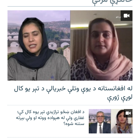
ځانګړې مرکې
له افغانستانه د یوې وتلې خبریالې د تېر يو کال
لوړې ژورې
د افغان ښځو تراژیدي تېر یوه کال کې؛
غفاري ولې له هېواده ووته او ولې بېرته
ستنه شوه؟