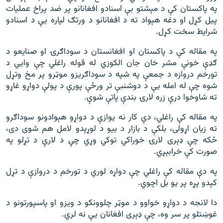
په پاکستان کې د مېشتو بې اسنادو افغانانو پر ضد پراخ عملیات
پیل کړل او دغه هېواد ته د افغانانو د ورتګ لپاره یې د اسنادو
شرایط سخت کړل.
په مقاله کې د پاکستان او افغانستان د سوداګرۍ او صنایعو د
ګډې خونې مشر خان جان الکوزي له قوله راغلي چې وايي د
تورخم دروازه د جمعې په شپه د سوداګریزو موټرو پر مخ وتړل
شوه چې له امله یې د دوشنبې تر ورځې پورې د پولې دواړو غاړو
ته شاوخوا درې زره لارۍ بندې پاتې شوې.
په مقاله کې راغلي، دې کار نه یوازې د دواړو هېوادونو سوداګرو
ته زیان اړولی، بلکې د بازار د بیو د لوړېدو لامل هم شوی دی،
ځکه چې ډېری لارۍ خوراکي توکي وړي چې د لارې د تړلو په
صورت کې خرابېږي.
په دې مقاله کې راغلي چې دواړه لوري د تورخم د دروازې د تړل
کېدو پړه پر یو بل اچوي.
دا لانجه د دواړو خواوو د موټر چلوونکو د ویزو او پاسپورتونو د
غوښتلو پر سر وه، چې ډېری افغانان یې نه لري.