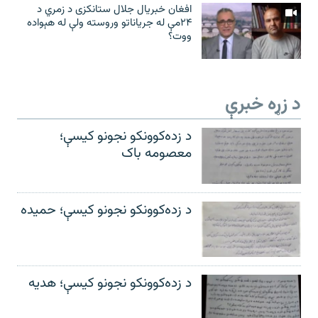
افغان خبریال جلال ستانکزی د زمري د
۲۴مې له جریاناتو وروسته ولې له هېواده
ووت؟
د زړه خبرې
د زده‌کوونکو نجونو کیسې؛
معصومه باک
د زده‌کوونکو نجونو کیسې؛ حمیده
د زده‌کوونکو نجونو کیسې؛ هدیه