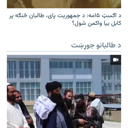
د اګسټ ۱۵مه: د جمهوریت پای، طالبان څنګه پر
کابل بیا واکمن شول؟
د طالبانو جوړښت