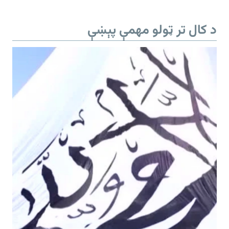
د کال تر ټولو مهمې پېښې