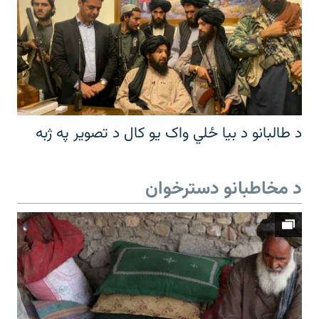
د طالبانو د بیا ځلي واک یو کال د تصویر په ژبه
د مخاطبانو دسترخوان