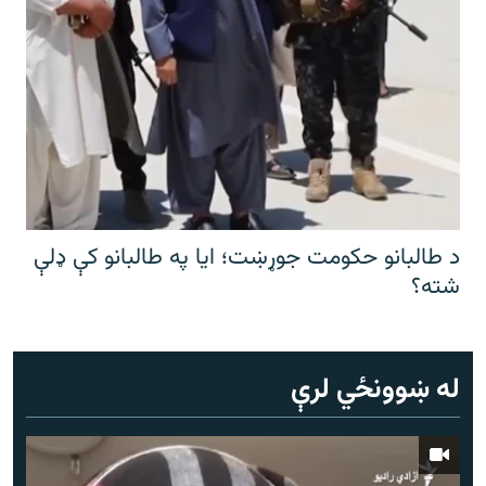
د طالبانو حکومت جوړښت؛ ایا په طالبانو کې ډلې
شته؟
له ښوونځي لرې