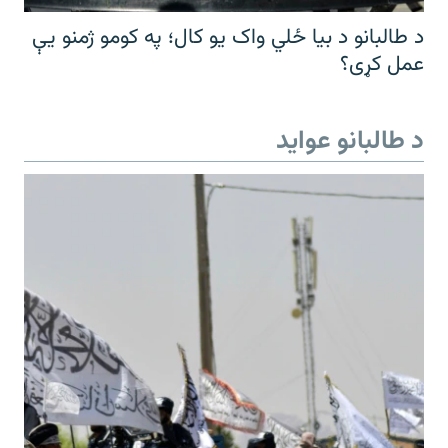
د طالبانو د بیا ځلي واک یو کال؛ په کومو ژمنو یې
عمل کړی؟
د طالبانو عواید