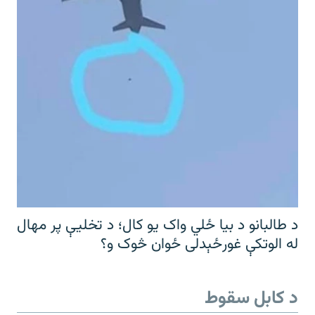
د طالبانو د بیا ځلي واک یو کال؛ د تخلیې پر مهال
له الوتکې غورځېدلی ځوان څوک و؟
د کابل سقوط