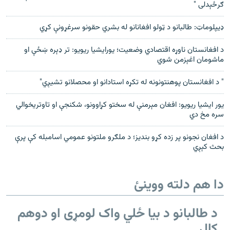
ګرځېدلی "
ډیپلوماټ: طالبانو د ټولو افغانانو له بشري حقونو سرغړونې کړي
د افغانستان ناوړه اقتصادي وضعیت؛ یورایشیا ریویو: تر ډېره ښځې او
ماشومان اغېزمن شوي
" د افغانستان پوهنتونونه له تکړه استادانو او محصلانو تشیږي"
یور ایشیا ریویو: افغان مېرمنې له سختو کړاوونو، شکنجې او تاوتریخوالي
سره مخ دي
د افغان نجونو پر زده کړو بندیز؛ د ملګرو ملتونو عمومي اسامبله کې پرې
بحث کېږي
دا هم دلته ووینئ
د طالبانو د بیا ځلي واک لومړی او دوهم
کال