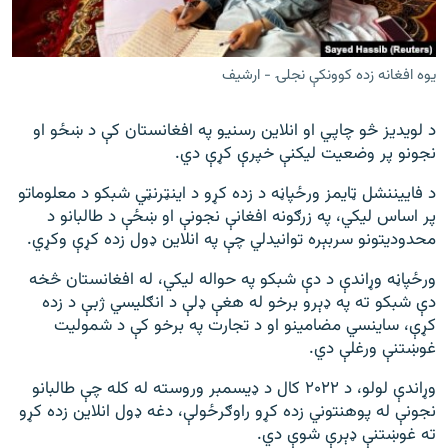
اړیکه
دري پاڼه
يوه افغانه زده کوونکې نجلۍ - ارشيف
Azadi English
د لویدیز څو چاپي او انلاین رسنیو په افغانستان کې د ښځو او
نجونو پر وضعیت لیکنې خپرې کړې دي.
راسره ملګري شئ
د فايیننشل ټایمز ورځپاڼه د زده کړو د اینټرنټي شبکو د معلوماتو
پر اساس لیکي، په زرګونه افغانې نجونې او ښځې د طالبانو د
محدودیتونو سربېره توانیدلي چې په انلاین ډول زده کړې وکړي.
د ازادې اروپا/ ازادي راډيو ټولې پاڼې
ورځپاڼه وړاندې د دې شبکو په حواله لیکي، له افغانستان څخه
دې شبکو ته په ډېرو برخو له هغې ډلې د انګلیسي ژبې د زده
کړې، ساینسي مضامینو او د تجارت په برخو کې د شمولیت
غوښتنې ورغلې دي.
وړاندې لولو، د ۲۰۲۲ کال د ډیسمبر وروسته له کله چې طالبانو
نجونې له پوهنتوني زده کړو راوګرځولې، دغه ډول انلاین زده کړو
ته غوښتنې ډېرې شوې دي.