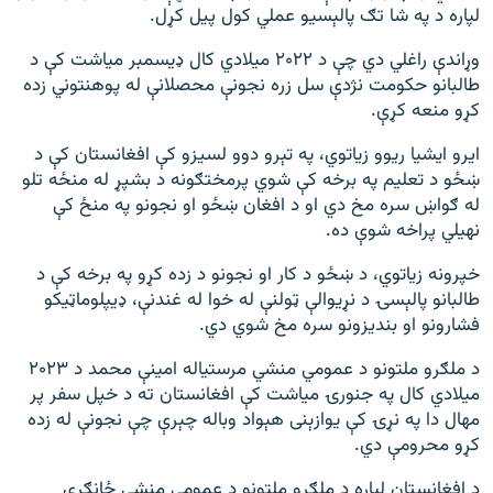
لپاره د په شا تګ پالېسیو عملي کول پیل کړل.
وړاندې راغلي دي چې د ۲۰۲۲ ميلادي کال ډیسمبر میاشت کې د
طالبانو حکومت نژدې سل زره نجونې محصلانې له پوهنتوني زده
کړو منعه کړې.
ایرو ایشیا ریوو زیاتوي، په تېرو دوو لسیزو کې افغانستان کې د
ښځو د تعلیم په برخه کې شوي پرمختګونه د بشپړ له منځه تلو
له ګواښ سره مخ دي او د افغان ښځو او نجونو په منځ کې
نهیلي پراخه شوې ده.
خپرونه زیاتوي، د ښځو د کار او نجونو د زده کړو په برخه کې د
طالبانو پالېسۍ د نړیوالې ټولنې له خوا له غندنې، ډیپلوماټیکو
فشارونو او بندیزونو سره مخ شوي دي.
د ملګرو ملتونو د عمومي منشي مرستیاله امینې محمد د ۲۰۲۳
ميلادي کال په جنورۍ میاشت کې افغانستان ته د خپل سفر پر
مهال دا په نړۍ کې یوازېنی هېواد وباله چېرې چې نجونې له زده
کړو محرومې دي.
د افغانستان لپاره د ملګرو ملتونو د عمومي منشي ځانګړې