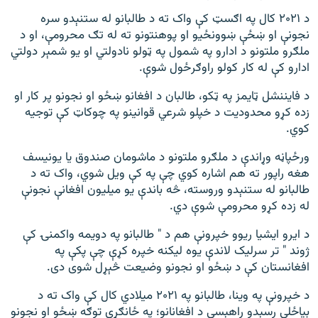
د ۲۰۲۱ کال په اګسټ کې واک ته د طالبانو له ستنېدو سره
نجونې او ښځې ښوونځیو او پوهنتونو ته له تګ محرومې، او د
ملګرو ملتونو د ادارو په شمول په ټولو نادولتي او یو شمېر دولتي
ادارو کې له کار کولو راوګرځول شوې.
د فایننشل ټایمز په ټکو، طالبان د افغانو ښځو او نجونو پر کار او
زده کړو محدودیت د خپلو شرعي قوانينو په چوکاټ کې توجیه
کوي.
ورځپاڼه وړاندې د ملګرو ملتونو د ماشومان صندوق یا یونیسف
هغه راپور ته هم اشاره کوي چې په کې ویل شوي، واک ته د
طالبانو له ستنېدو وروسته، څه باندې یو میلیون افغانې نجونې
له زده کړو محرومې شوې دي.
د ایرو ایشیا ریوو خپرونې هم د " طالبانو په دویمه واکمنۍ کې
ژوند " تر سرلیک لاندې یوه لیکنه خپره کړې چې پکې په
افغانستان کې د ښځو او نجونو وضیعت څېړل شوی دی.
د خپرونې په وینا، طالبانو په ۲۰۲۱ ميلادي کال کې واک ته د
بیاځلي رسېدو راهېسې د افغانانو؛ په ځانګړې توګه ښځو او نجونو