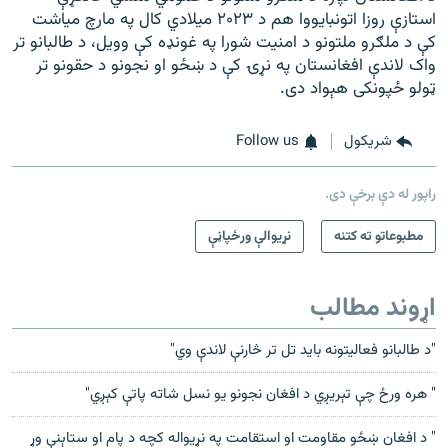
استازې روزا اتونبایووا هم د ۲۰۲۳ ميلادي کال په مارچ میاشت
کې د ملګرو ملتونو د امنیت شورا په غونډه کې وویل، د طالبانو تر
واک لاندې افغانستان په نړۍ کې د ښځو او نجونو د حقونو تر
ټولو ځپونکی هېواد دی.
شريکول
Follow us
راپور له دې برخې دی.
مطبوعاتو ته کتنه
نړیوالې ورځپاڼې
اړوند مطالب
"د طالبانو فعالیتونه باید تل تر څارنې لاندې وي"
" هره ورځ چې تېریږي د افغان نجونو یو نسل شاته پاتې کېږي"
" د افغان ښځو مقاومت او استقامت په نړیواله کچه د پام او ستاېنې وړ