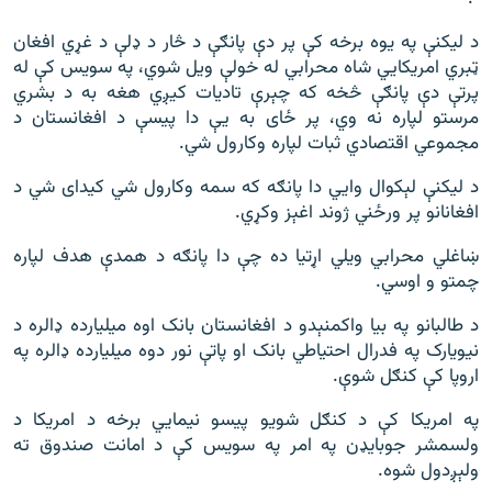
د لیکنې په یوه برخه کې پر دې پانګې د څار د ډلې د غړي افغان
ټبري امریکايي شاه محرابي له خولې ویل شوي، په سویس کې له
پرتې دې پانګې څخه که چېرې تادیات کیږي هغه به د بشري
مرستو لپاره نه وي، پر ځای به یې دا پیسې د افغانستان د
مجموعي اقتصادي ثبات لپاره وکارول شي.
د لیکنې لېکوال وايي دا پانګه که سمه وکارول شي کیدای شي د
افغانانو پر ورځني ژوند اغېز وکړي.
ښاغلي محرابي ویلي اړتیا ده چې دا پانګه د همدې هدف لپاره
چمتو و اوسي.
د طالبانو په بیا واکمنېدو د افغانستان بانک اوه میلیارده ډالره د
نیویارک په فدرال احتیاطي بانک او پاتې نور دوه میلیارده ډالره په
اروپا کې کنګل شوې.
په امریکا کې د کنګل شویو پیسو نیمایي برخه د امریکا د
ولسمشر جوبایډن په امر په سویس کې د امانت صندوق ته
ولېږدول شوه.