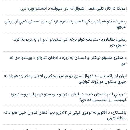
امریکا ته تازه تللي افغان کډوال له دې هېواده د ایستلو وېره لري
رسنۍ: ځینو هېوادونو کې افغان پناه غوښتونکي خورا سختې شپې او ورځې
تېروي
رسنۍ: طالبان د حکومت کولو برخه کې ستونزې لري او په نړیواله کچه
منزوي دي
د ملګرو ملتونو ټینګار؛ پاکستان په زوره د افغان کډوالو د ویستو حق نه
لري
ایران او پاکستان ته کډوال شوي یو شمېر مخکیني افغان پوځیان؛ هېواد ته
جبري ستنول مو ژوند ګواښي
۹ ورځې له پاکستان څخه د افغان کډوالو د ویستو تر مهلت پوره کیدو؛
غوښتنې او اندېښنې څه دي؟
پاکستان: د اکتوبر له لومړۍ نېټې تر ۵۲ زرو ډېر افغان کډوال خپل هېواد ته
ستانه شوي