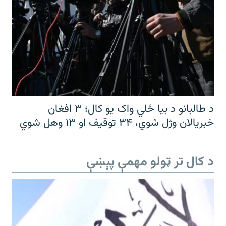
د طالبانو د بیا ځلي واک یو کال؛ ۳ افغان
خبریالان وژل شوي، ۳۴ توقیف او ۱۳ وهل شوي
د کال تر ټولو مهمې پېښې