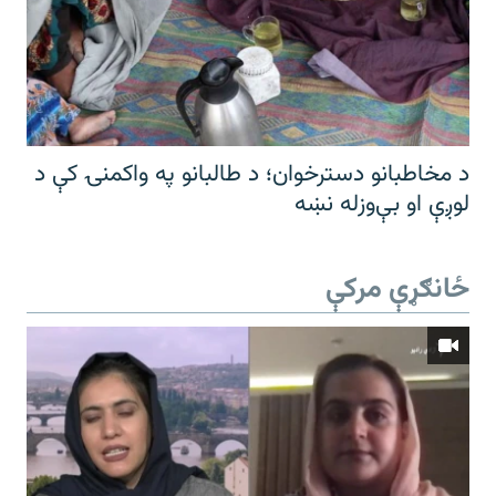
د مخاطبانو دسترخوان؛ د طالبانو په واکمنۍ کې د
لوږې او بې‌وزله نښه
ځانګړې مرکې