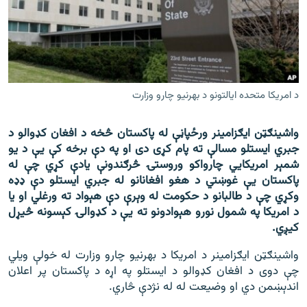
اړیکه
دري پاڼه
Azadi English
د امریکا متحده ایالتونو د بهرنیو چارو وزارت
راسره ملګري شئ
واشینګټن ایګزامینر ورځپاڼې له پاکستان څخه د افغان کډوالو د
جبري ایستلو مسالې ته پام کړی دی او په دې برخه کې یې د یو
شمېر امریکايي چارواکو وروستۍ څرګندونې یادې کړي چې له
د ازادې اروپا/ ازادي راډيو ټولې پاڼې
پاکستان یې غوښتي د هغو افغانانو له جبري ایستلو دې ډډه
وکړي چې د طالبانو د حکومت له وېرې دې هېواد ته ورغلي او یا
د امریکا په شمول نورو هېوادونو ته یې د کډوالۍ کېسونه څیړل
کیږي.
واشینګټن ایګزامینر د امریکا د بهرنیو چارو وزارت له خولې ویلي
چې دوی د افغان کډوالو د ایستلو په اړه د پاکستان پر اعلان
اندېښمن دي او وضیعت له له نژدې څاري.