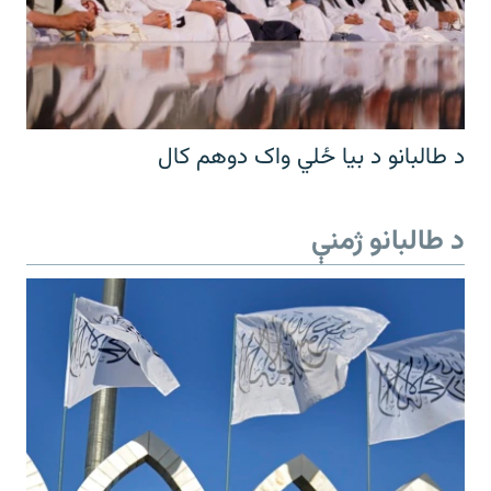
د طالبانو د بیا ځلي واک دوهم کال
د طالبانو ژمنې