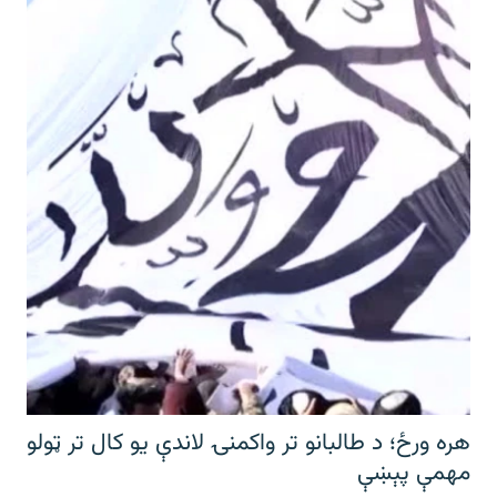
هره ورځ؛ د طالبانو تر واکمنۍ لاندې یو کال تر ټولو
مهمې پېښې