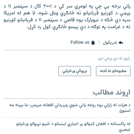
پاتې برخه یې چې په لومړي سر کې د ۲۰۰۱ کال د سپټمبر ۱۱ د
پېښې د کورنیو قربانیانو ته ځانګړې وبلل شوه، لا هم له امریکا
سره دي ځکه د نیویارک یوه قاضي د سپټمبر ۱۱ د قربانیانو کورنیو
ته د غرامت په توګه د دې پيسو ځانګړي کول رد کړل.
شريکول
Follow us
راپور له دې برخې دی.
مطبوعاتو ته کتنه
نړیوالې ورځپاڼې
اړوند مطالب
د هرات له زلزلې یوه روغه پاتې شوې وېرېدلې افغانه مېرمن: ما بېرته مه
استوئ
له پاکستانه د افغان کډوالو پر اجباري ایستلو د ځینو نړیوالو ورځپاڼو
تبصرې