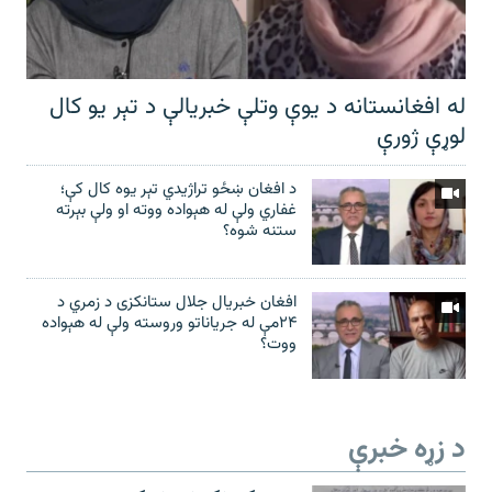
له افغانستانه د یوې وتلې خبریالې د تېر يو کال
لوړې ژورې
د افغان ښځو تراژیدي تېر یوه کال کې؛
غفاري ولې له هېواده ووته او ولې بېرته
ستنه شوه؟
افغان خبریال جلال ستانکزی د زمري د
۲۴مې له جریاناتو وروسته ولې له هېواده
ووت؟
د زړه خبرې