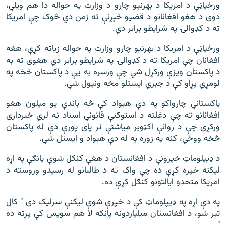
ورځپاڼې د امریکا د بهرنیو چارو د وزارت په حواله دا هم ویلي،
دوی د هغو افغانانو د قضیو څېړنې ته ژمن دي څوک چې امریکا
ته د کډوالۍ په شرایطو برابر دي.
ورځپاڼې د امریکا د بهرنیو چارو وزارت په حواله زیاته کړې، هغه
افغانان چې امریکا ته د کډوالۍ په شرایطو برابر دي هغوی ته به
د پاکستان ویزې ورکړل شي چې ورسره به یې د پاکستان څخه په
لومړي پړاو کې د جبري ایستلو مخه ونیول شي.
پاکستاني چارواکو په دې هېواد کې څه باندې یو میلون هغو
افغانانو ته چې دغلته د استوګنې قانوني اسناد نه لري خبرداری
ورکړی چې د روانې اکټوبر میاشتې تر پای پورې دې له پاکستان
څخه ووځي، کنه په زوره به له دې هېواد و ایستل شي.
د ډیپلوماټ خپرونې د افغانستان د هغې کنګل شوې پانګې په اړه
لیکنه خپره کړې ده چې واک ته د طالبانو له رسیدو وروسته د
امریکا متحدو ایالتونو کنګل کړې ده.
په دې اړه په ډیپلوماټ کې د خپرې شوې لیکنې سرلیک دی " کال
تېر شو، د افغانستان میلیاردونه پانګه لا هم سویس کې پرته ده
".