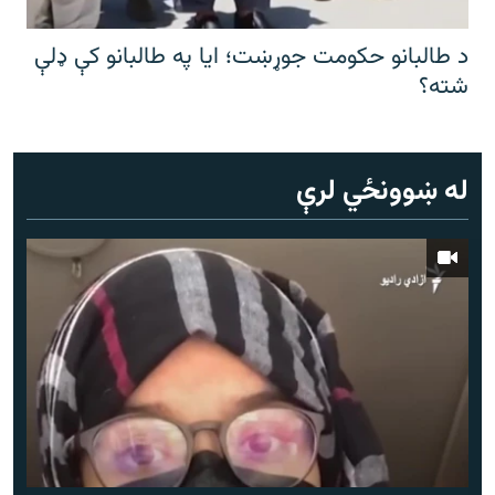
د طالبانو حکومت جوړښت؛ ایا په طالبانو کې ډلې
شته؟
له ښوونځي لرې