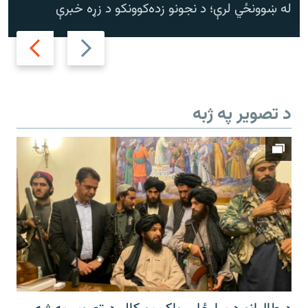
له ښوونځي لرې؛ د نجونو زده‌کوونکو د زړه خبرې
Next
Previous
slide
slide
د تصویر په ژبه