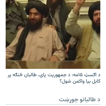
د اګسټ ۱۵مه: د جمهوریت پای، طالبان څنګه پر
کابل بیا واکمن شول؟
د طالبانو جوړښت