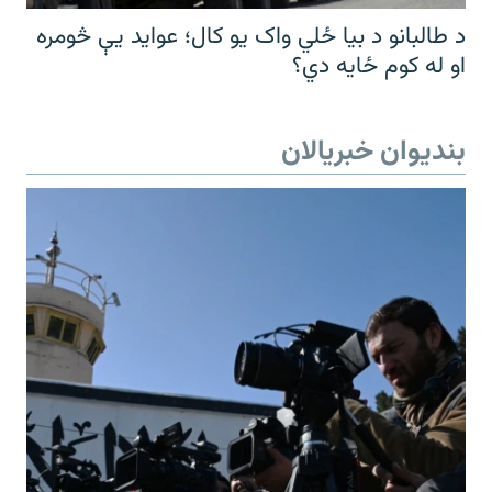
د طالبانو د بیا ځلي واک یو کال؛ عواید یې څومره
او له کوم ځایه دي؟
بندیوان خبریالان