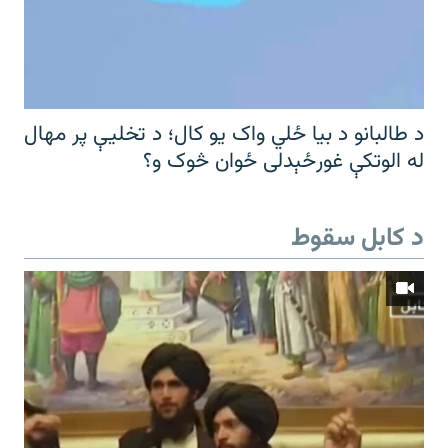
د طالبانو د بیا ځلي واک یو کال؛ د تخلیې پر مهال
له الوتکې غورځېدلی ځوان څوک و؟
د کابل سقوط