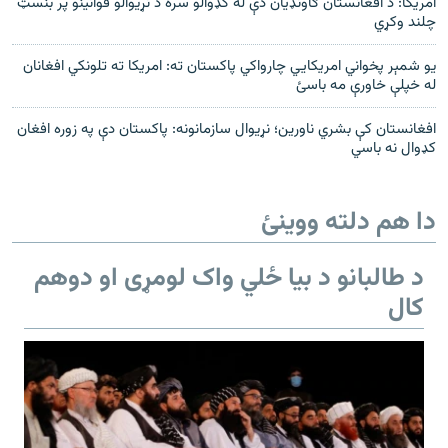
امریکا: د افغانستان ګاونډیان دې له کډوالو سره د نړیوالو قوانینو پر بنسټ
چلند وکړي
یو شمېر پخواني امریکايي چارواکي پاکستان ته: امریکا ته تلونکي افغانان
له خپلې خاورې مه باسئ
افغانستان کې بشري ناورین؛ نړیوال سازمانونه: پاکستان دې په زوره افغان
کډوال نه باسي
دا هم دلته ووینئ
د طالبانو د بیا ځلي واک لومړی او دوهم
کال