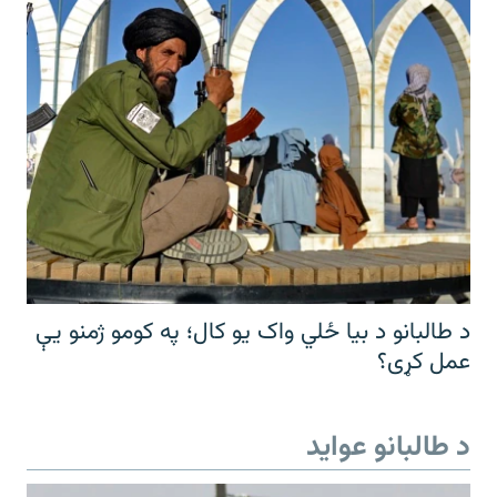
د طالبانو د بیا ځلي واک یو کال؛ په کومو ژمنو یې
عمل کړی؟
د طالبانو عواید