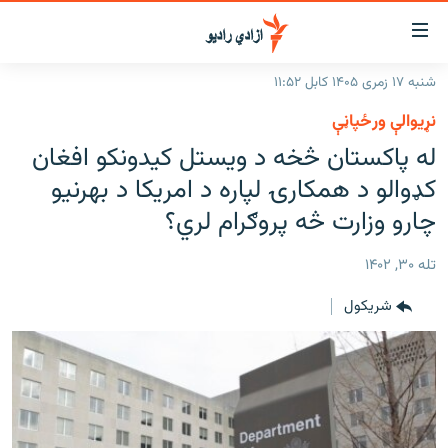
اسرسۍ
ړ
شنبه ۱۷ زمری ۱۴۰۵ کابل ۱۱:۵۲
ېنکونه
کورپاڼه
نړیوالې ورځپاڼې
صلي
راپورونه
له پاکستان څخه د ویستل کیدونکو افغان
تن
خبرونه
افغانستان
کډوالو د همکارۍ لپاره د امریکا د بهرنیو
ه
رتلل
د خپرونو جدول
چارو وزارت څه پروګرام لري؟
سیمه
افغانستان
صلي
مرکې
نړۍ
منځنی ختیځ
ېنو
تله ۳۰, ۱۴۰۲
ه
اونیزې خپرونې
نړۍ
رتلل
شريکول
انځوریزه برخه
ټون
ورزش
اڼې
ه
د کډوالۍ بحران
راجعه
'کووېډ-۱۹'