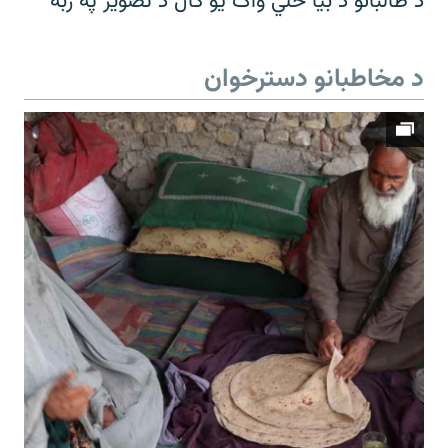
د طالبانو د بیا ځلي واک یو کال د تصویر په ژبه
د مخاطبانو دسترخوان