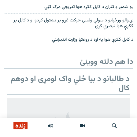
یو شمېر ډاکتران د کابل ککړه هوا تدریجي مرګ ګڼي
نړیوالو ورځپانو د سولې ولسي حرکت غړو پر تښتول کېدو او د کابل پر
ککړې هوا تبصرې کړي
د کابل ککړې هوا په اړه د روغتیا وزارت اندېښنې
دا هم دلته ووینئ
د طالبانو د بیا ځلي واک لومړی او دوهم
کال
زنده