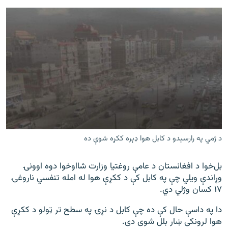
د ژمي په رارسېدو د کابل هوا ډېره ککړه شوې ده
بل‌خوا د افغانستان د عامې روغتیا وزارت شااوخوا دوه اوونۍ
وړاندې ویلي چې په کابل کې د ککړې هوا له امله تنفسي ناروغۍ
۱۷ کسان وژلي دي.
دا په داسې حال کې ده چې کابل د نړۍ په سطح تر ټولو د ککړې
هوا لرونکی ښار بلل شوی دی.