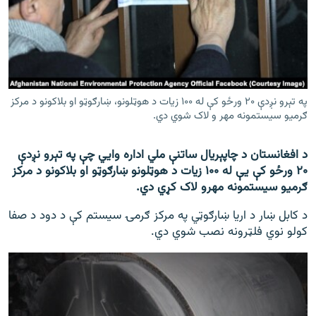
اړیکه
دري پاڼه
Azadi English
په تېرو نږدې ۲۰ ورځو کې له ۱۰۰ زیات د هوټلونو، ښارګوټو او بلاکونو د مرکز
راسره ملګري شئ
ګرمیو سیستمونه مهر و لاک شوي دي.
د افغانستان د چاپېریال ساتنې ملي اداره وايي چې په تېرو نږدې
۲۰ ورځو کې یې له ۱۰۰ زیات د هوټلونو ښارګوټو او بلاکونو د مرکز
د ازادې اروپا/ ازادي راډيو ټولې پاڼې
ګرمیو سیستمونه مهرو لاک کړي دي.
د کابل ښار د اریا ښارګوټي په مرکز ګرمۍ سیستم کې د دود د صفا
کولو نوي فلټرونه نصب شوي دي.