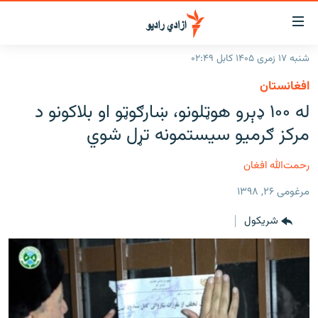
اسرسۍ
ړ
شنبه ۱۷ زمری ۱۴۰۵ کابل ۰۲:۴۹
ېنکونه
کورپاڼه
افغانستان
صلي
راپورونه
له ۱۰۰ ډېرو هوټلونو، ښارګوټو او بلاکونو د
تن
خبرونه
افغانستان
مرکز ګرمیو سیستمونه تړل شوي
ه
رتلل
د خپرونو جدول
سیمه
افغانستان
صلي
رحمت‌الله افغان
مرکې
نړۍ
منځنی ختیځ
ېنو
مرغومی ۲۶, ۱۳۹۸
ه
اونیزې خپرونې
نړۍ
رتلل
شريکول
انځوریزه برخه
ټون
ورزش
اڼې
ه
د کډوالۍ بحران
راجعه
'کووېډ-۱۹'