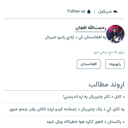
شريکول
Follow us
رحمت‌الله افغان
په افغانستان کې د ازادي راډیو خبریال
راپور له دې برخې دی.
راپورونه
افغانستان
اړوند مطالب
د کابل د ککړ چاپېریال په اړه اندېښنې!
په کابل کې د پاک چاپېریال د رامنځته کېدو لپاره ۵کلن پلان چمتو شوی
د پاکستان د لاهور ککړه هوا خطرناکه وبلل شوه