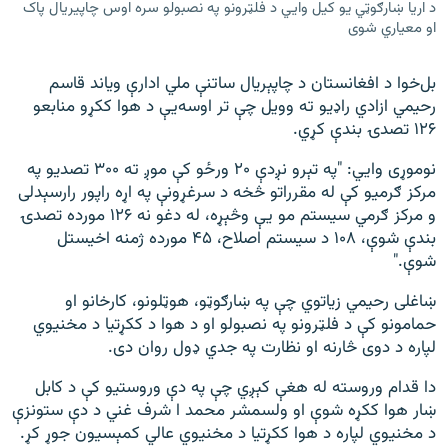
د اریا ښارګوټي یو کیل وايي د فلټرونو په نصبولو سره اوس چاپیریال پاک
او معیاري شوی
بل‌خوا د افغانستان د چاپېریال ساتنې ملي ادارې ویاند قاسم
رحیمي ازادي راډیو ته وویل چې تر اوسه‌یې د هوا ککړو منابعو
۱۲۶ تصدۍ بندې کړي.
نوموړی وايي: "په تېرو نږدې ۲۰ ورځو کې موږ ته ۳۰۰ تصدیو په
مرکز ګرمیو کې له مقرراتو څخه د سرغړونې په اړه راپور رارسېدلی
و مرکز ګرمي سیستم مو یې وڅېړه، له دغو نه ۱۲۶ مورده تصدۍ
بندې شوې، ۱۰۸ د سیستم اصلاح، ۴۵ مورده ژمنه اخیستل
شوې."
ښاغلی رحیمي زیاتوي چې په ښارګوټو، هوټلونو، کارخانو او
حمامونو کې د فلټرونو په نصبولو او د هوا د ککړتیا د مخنیوي
لپاره د دوی څارنه او نظارت په جدي ډول روان دی.
دا قدام وروسته له هغې کېږي چې په دې وروستیو کې د کابل
ښار هوا ککړه شوې او ولسمشر محمد ا شرف غني د دې ستونزې
د مخنیوي لپاره د هوا ککړتیا د مخنیوي عالي کمېسیون جوړ کړ.