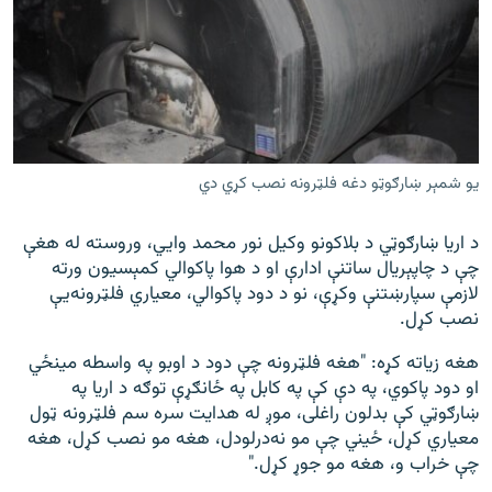
یو شمېر ښارګوټو دغه فلټرونه نصب کړي دي
د اریا ښارګوټي د بلاکونو وکیل نور محمد وايي، وروسته له هغې
چې د چاپېریال ساتنې ادارې او د هوا پاکوالي کمېسیون ورته
لازمې سپارښتنې وکړې، نو د دود پاکوالي، معیاري فلټرونه‌یې
نصب کړل.
هغه زیاته کړه: "هغه فلټرونه چې دود د اوبو په واسطه مینځي
او دود پاکوي، په دې کې په کابل په ځانګړې توګه د اریا په
ښارګوټي کې بدلون راغلی، موږ له هدایت سره سم فلټرونه ټول
معیاري کړل، ځیني چې مو نه‌درلودل، هغه مو نصب کړل، هغه
چې خراب و، هغه مو جوړ کړل."