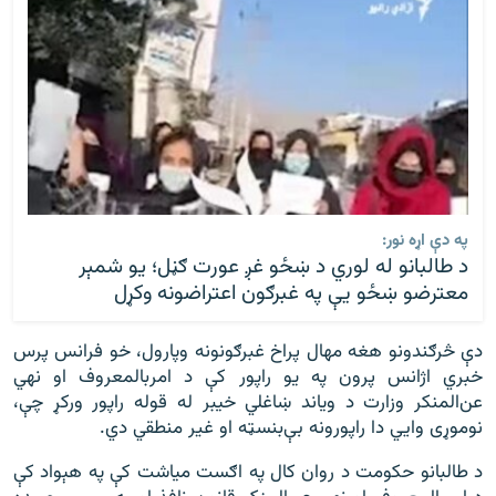
په دې اړه نور:
د طالبانو له لوري د ښځو غږ عورت ګڼل؛ یو شمېر
معترضو ښځو یې په غبرګون اعتراضونه وکړل
دې څرګندونو هغه مهال پراخ غبرګونونه وپارول، خو فرانس پرس
خبري اژانس پرون په یو راپور کې د امربالمعروف او نهي
عن‌‌‌المنکر وزارت د ویاند ښاغلي خیبر له قوله راپور ورکړ چې،
نوموړی وايي دا راپورونه بې‌‌بنسټه او غیر منطقي دي.
د طالبانو حکومت د روان کال په اګست میاشت کې په هېواد کې