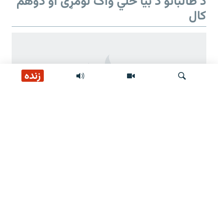
د طالبانو د بیا ځلي واک لومړی او دوهم
کال
زنده
لټون
د طالبانو د بیا ځلي واک دوهم کال
د طالبانو ژمنې