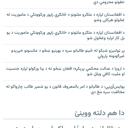
حقونو محرومې دي
د افغانستان لپاره د ملګرو ملتونو د ځانګړې راپور ورکوونکي د ماموریت له
غځولو هرکلی وشو
د افغانستان لپاره د ملګرو ملتونو د ځانګړي راپور ورکوونکي ماموریت د یو
بل کار لپاره وغځول شو
پر ټولنیزو شبکو له ځینو طالبانو سره د بهرنیو ښځو د عکسونو خپرېدو
غبرګونونه پارولي
د اروپا د عدالت محکمې پرېکړه؛ افغان ښځو ته د پنا ورکولو لپاره جنسیت
او ملیت کافي وبلل شو
یوایس‌آی‌پي: د طالبانو د امر بالمعروف قانون د يو شمېر طالب چارواکو له
مخالفت سره مخ دی
دا هم دلته ووینئ