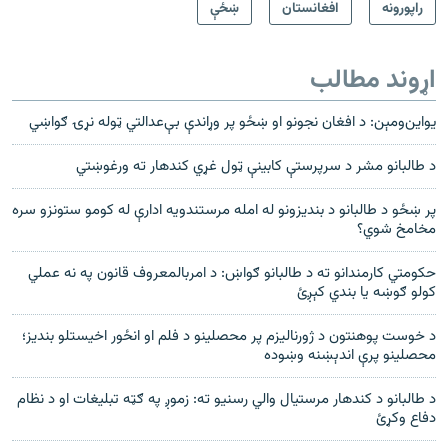
راپورونه
افغانستان
ښځې
اړوند مطالب
یو‌اين‌ومېن: د افغان نجونو او ښځو پر وړاندې بې‌عدالتي ټوله نړۍ ګواښي
د طالبانو مشر د سرپرستې کابینې ټول غړي کندهار ته ورغوښتي
پر ښځو د طالبانو د بنديزونو له امله مرستندويه ادارې له کومو ستونزو سره
مخامخ شوي؟
حکومتي کارمندانو ته د طالبانو ګواښ: د امربالمعروف قانون په نه عملي
کولو ګوښه یا بندي کېږئ
د خوست پوهنتون د ژورنالیزم پر محصلینو د فلم او انځور اخیستلو بندیز؛
محصلینو پرې اندېښنه وښوده
د طالبانو د کندهار مرستيال والي رسنيو ته: زموږ په ګټه تبليغات او د نظام
دفاع وکړئ