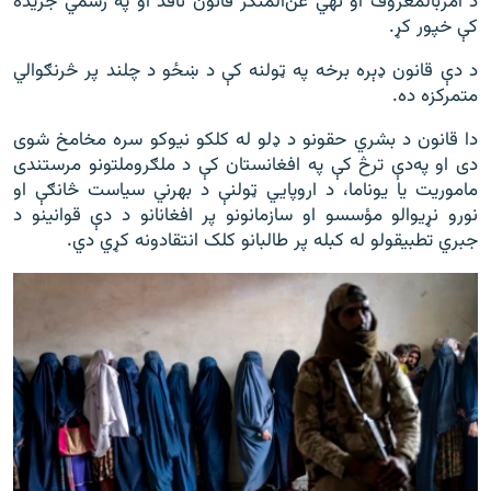
د امربالمعروف او نهي عن‌المنکر قانون نافذ او په رسمي جریده
کې خپور کړ.
د دې قانون ډېره برخه په ټولنه کې د ښځو د چلند پر څرنګوالي
متمرکزه ده.
دا قانون د بشري حقونو د ډلو له کلکو نیوکو سره مخامخ شوی
دی او په‌دې ترڅ کې په افغانستان کې د ملګروملتونو مرستندی
ماموریت یا یوناما، د اروپايي ټولنې د بهرني سیاست څانګې او
نورو نړیوالو مؤسسو او سازمانونو پر افغانانو د دې قوانینو د
جبري تطبیقولو له کبله پر طالبانو کلک انتقادونه کړي دي.