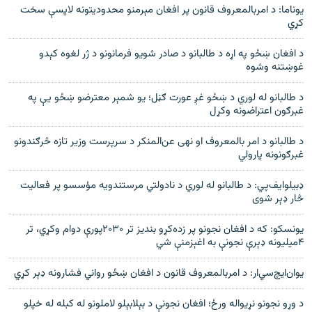
يوناما: د امربالمعروف قانون پر افغان مېرمنو محدوديتونه لاپسې سخت
کړي
د افغان ښځو په اړه د طالبانو د صادر شویو فرمانونو د ژر لغوه کېدو
غوښتنه وشوه
د طالبانو له لوري د ښځو غږ عورت ګڼل؛ یو شمېر معترضو ښځو یې په
غبرګون اعتراضونه وکړل
د طالبانو د امر بالمعروف او نهی عن‌المنکر د سرپرست وزیر تازه څرګندونو
غبرګونونه پارولي
ډبيلو‌ايف‌پي: د طالبانو له لوري د نادولتي مرستندويه مؤسسو پر فعاليت
څار ډېر شوی
يونسکو: که د افغان نجونو پر زده‌کړو بنديز تر ۲۰۳۰پورې دوام وکړي، تر
۴ميليونه ډېرې نجونې به اغېزمنې شي
یو‌‌ان‌ايچ‌سي‌ار: د امربالمعروف قانون د افغان ښځو رواني فشارونه ډېر کړي
د وړو نجونو نړیواله ورځ؛ افغان نجونې د بېلابېلو لاملونو له کبله له خپلو