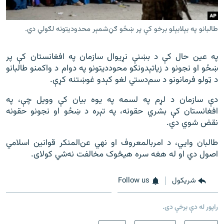
طالبانو په بېلابېلو برخو کې پر ښځو ګڼ‌شمېر محدوديتونه لګولي دي.
په عین حال کې د بښنې نړیوال سازمان په افغانستان کې پر
ښځو او نجونو د زیاتېدونکو محوددیتونو په دوام د واکمنو طالبانو
د ټولو فرمانونو د سم‌دستي لغو کېدو غوښتنه کړې.
دې سازمان د لړم په لسمه په یوه بیان کې وویل چې، په
افغانستان کې بشري حقونه، په تېره د ښځو او نجونو حقونه
نقض شوي دي.
طالبان وايي، د امربالمعروف او نهي عن‌‌‌المنکر قوانین اسلامي
اصول دي او له هغه سره هيڅوک مخالفت نه‌شي کولای.
شريکول
Follow us
راپور له دې برخې دی.