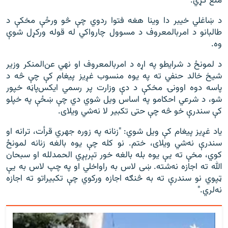
منع کړي.
د ښاغلي خیبر دا وینا هغه فتوا ردوي چې څو ورځې مخکې د
طالبانو د امربالمعروف د مسوول چارواکي له قوله ورکړل شوې
وه.
د لمونځ د شرایطو په اړه د امربالمعروف او نهي عن‌المنکر وزیر
شیخ خالد حنفي ته په یوه منسوب غږیز پیغام کې چې څه د
پاسه دوه اوونۍ مخکې د دې وزارت پر رسمي ایکس‌پاڼه خپور
شو، د شرعي احکامو په اساس ویل شوي دي چې ښځې په خپلو
کې سندرې خو څه چې حتی تکبیر لا نه‌شي ویلای.
ياد غږيز پيغام کې ويل شوي: "زنانه په زوره جهري قرأت، ترانه او
سندرې نه‌شي ویلای، ختم. نو کله چې یوه بالغه زنانه لمونځ
کوي، مخې ته یې یوه بله بالغه خور تېرېږي الحمدلله او سبحان
الله ته اجازه نه‌‌شته. ښی لاس به راواخلي او په چپ لاس به یې
ټپوي نو سندرې ته به څنګه اجازه ورکوي چې تکبیراتو ته اجازه
نه‌‌لري."