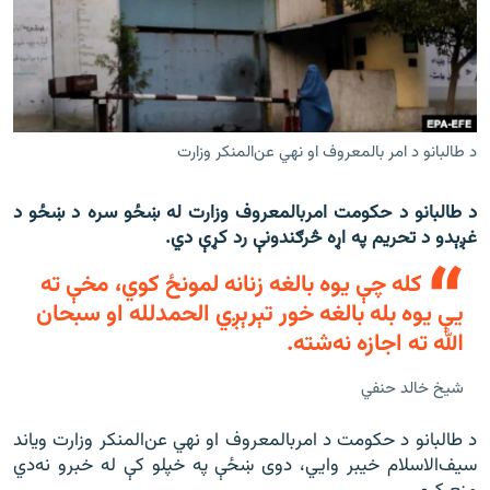
اړیکه
دري پاڼه
Azadi English
د طالبانو د امر بالمعروف او نهي عن‌المنکر وزارت
راسره ملګري شئ
د طالبانو د حکومت امربالمعروف وزارت له ښځو سره د ښځو د
غږېدو د تحریم په اړه څرګندونې رد کړې دي.
د ازادې اروپا/ ازادي راډيو ټولې پاڼې
کله چې یوه بالغه زنانه لمونځ کوي، مخې ته
یې یوه بله بالغه خور تېرېږي الحمدلله او سبحان
الله ته اجازه نه‌‌شته.
شيخ خالد حنفي
د طالبانو د حکومت د امربالمعروف او نهي عن‌المنکر وزارت ویاند
سیف‌الاسلام خیبر وايي، دوی ښځې په خپلو کې له خبرو نه‌دي