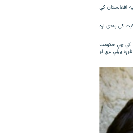
په افغانستان کې
یت کې په‌دې اړه
ال کې چې حکومت
وړه پايلې لري او