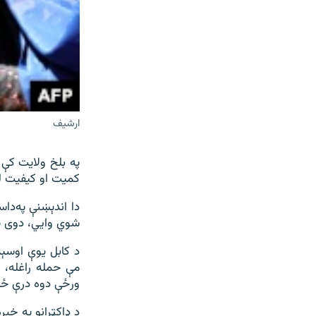
ارشيف
په بلخ ولایت کې 
کمیت او کیفیت له
دا اندېښنې په‌دا
شوي وايي، دوی په
د کابل یوې اوسېد
مې حمله راغله، ډ
ورځې دوه درې ځله
د ډاکټرانو په خبر