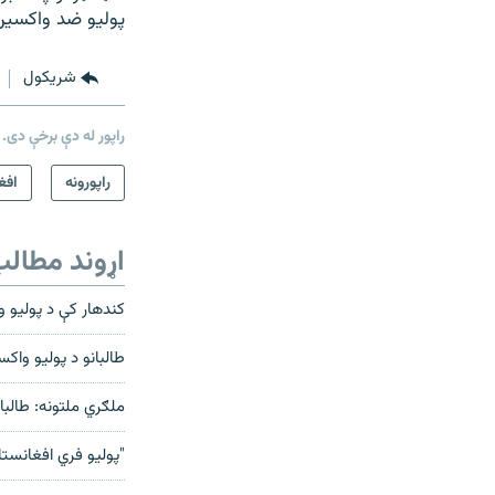
پولیو ضد واکسین
شريکول
راپور له دې برخې دی.
راپورونه
افغ
اړوند مطال
کندهار کې د پوليو واکسين
طالبانو د پوليو واک
ملګري ملتونه: طالب
"پولیو فري افغانستا