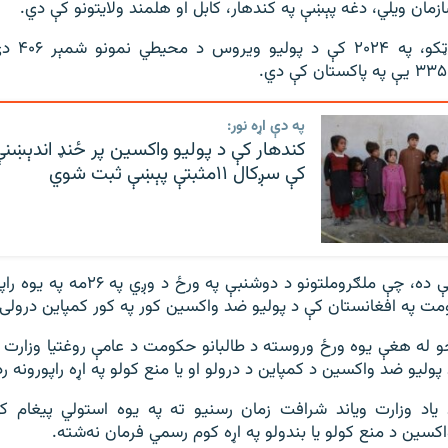
ازمان ویلي، دغه پېښې په کندهار، کابل او هلمند ولایتونو کې دي.
په دې اړه نور:
کندهار کې د پوليو واکسين پر ځنډ اندېښنې
کې سږکال ۱۱مثبتې پېښې ثبت شوي
دا په‌داسې حال کې ده، چې ملګروملتونو د دو
مت په افغانستان کې د پوليو ضد واکسين کور په کور کمپاین درولی
و له هغې یوه ورځ وروسته د طالبانو حکومت د عامې روغتیا وزارت 
 پولیو ضد واکسین د کمپاین د درولو او یا منع کولو په اړه راپورونه ر
 یاد وزارت ویاند شرافت زمان رسنیو ته په یوه استولي پیغام کې
اکسین د منع کولو یا بندولو په اړه کوم رسمي فرمان نه‌شته.