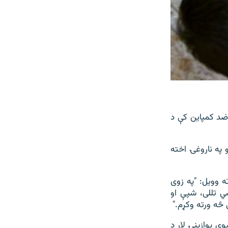
 ضد کمپاین کې د
 په ناروغۍ اخته
ه وویل: "په زوی
شي تللی، شپې او
څه ورته وکړم."
وي یوازینۍ لار د