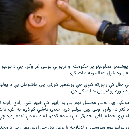
یوشمېر معلولینو پر حکومت او نړیوالې ټولنې غږ وکړ، چې د پولیو
 پلوه خپل فعالیتونه زیات کړي.
سې حال کې راپورته کېږي چې یو‌شمېر کورنۍ چې ماشومان یې د پولیو
 ناوړه روغتیايي حالت کې دي.
ونکې چې نه‌یې غوښتل نوم یې په راپور کې خپور شي ازادي راډیو ت
اکتر ته ولاړو ویې ویل پولیو دی، خبرې نه‌شي کولای، په لاره نه‌
 پرې حمله راځي، خوارکی بې شیمه کوي، له وسه مې نه‌ده پوره چې 
ه، پولیو یوه ویروسي او لاعلاجه ناروغي ده، چې اوس‌مهال یې د مخنی