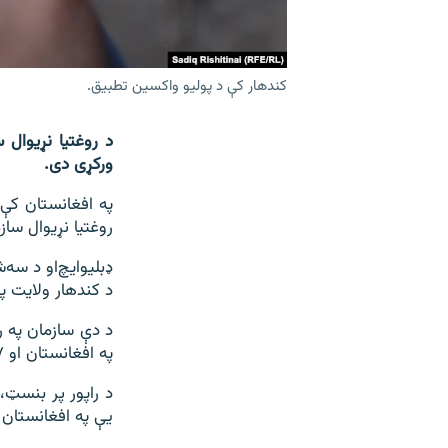
کندهار کې د پوليو واکسين تطبيق.
د روغتیا نړیوال 
ورکړی دی.
په افغانستان کې 
روغتيا نړيوال ساز
ډبلیو‌‌ايچ‌او د س
د کندهار ولایت 
په افغانستان او ۱۷ یې په پاکستان کې ثبت شوي.
یې په افغانستان او ۳۰ یې په پاکستان 