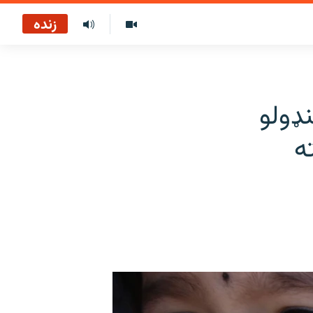
زنده
نډولو
ه