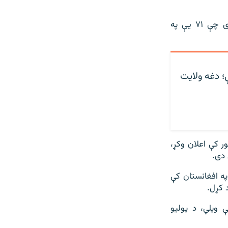
د ډبلیو‌ایچ‌او په ټکو، په ۲۰۲۴ کې د پولیو ویروس د محیطي نمونو شمېر ۴۰۶ دی چې ۷۱ یې په
؛ دغه ولايت
شنبې په ورځ د وږي په ۲۶مه په یوه راپور کې اعلان وکړ،
 دی.
په افغانستان کې
د کړل.
 ویلي، د پولیو