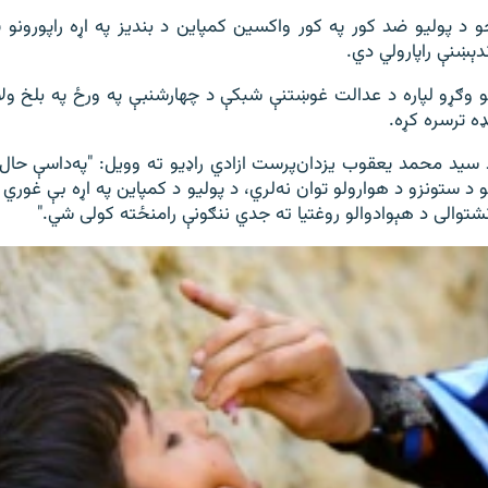
و د پولیو ضد کور په کور واکسين کمپاين د بنديز په اړه راپورونو 
ندېښنې راپارولي دي.
 وګړو لپاره د عدالت غوښتنې شبکې د چهارشنبې په ورځ په بلخ ولا
ه ترسره کړه.
 سید محمد یعقوب یزدان‌پرست ازادي راډيو ته وویل: "په‌داسې ح
 د ستونزو د هوارولو توان نه‌لري، د پوليو د کمپاين په اړه بې غوري نا
شتوالى د هېوادوالو روغتيا ته جدي ننګونې رامنځته کولى شي."