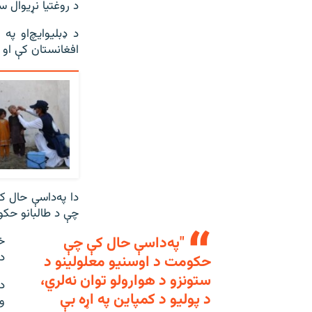
د روغتیا نړیوال س
افغانستان کې او ۳۳۵ یې په پاکستان کې دي.
چې د طالبانو حکو
"په‌داسې حال کې چې
خ
د
حکومت د اوسنیو معلولینو د
ستونزو د هوارولو توان نه‌لري،
د
د پوليو د کمپاين په اړه بې
و