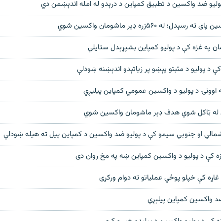
پولیو ضد واکسین د تطبیق کمپاین د درېدو له امله اندېښمن دي
دل؛ له ۵۶۰زره ډېر ماشومان واکسين شوي
مان په غزه کې د پولیو کمپاین بشپړېدل ستایلي
ې د پولیو د مثبتو پېښو پر زیاتېدو اندېښنه ښودلې
ه اوونۍ د پولیو د واکسین عمومي کمپاین پیلیږي
 له ټاکل شوي هدف ډېر ماشومان واکسین شوي
مالي او جنوبي سیمو کې د پولیو ضد واکسین د کمپاین پیل ته هیله ښودلې
زه کې د پولیو د واکسین کمپاین ښه په مخ روان دی
 غاړه کې خپلو پوځي عملیاتو ته دوام ورکړی
ضد واکسین کمپاین پیلېږي