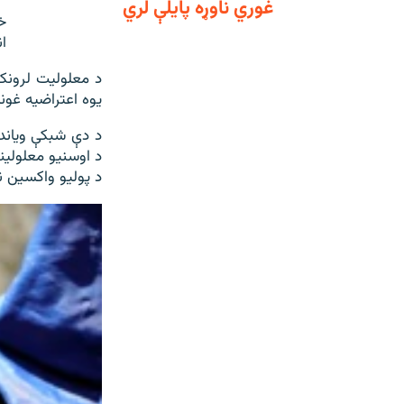
غوري ناوړه پايلې لري
خ
ا
د معلولیت لرونکو
یوه اعتراضیه غونډ
د دې شبکې ویاند
د اوسنیو معلولینو
د پوليو واکسين ن