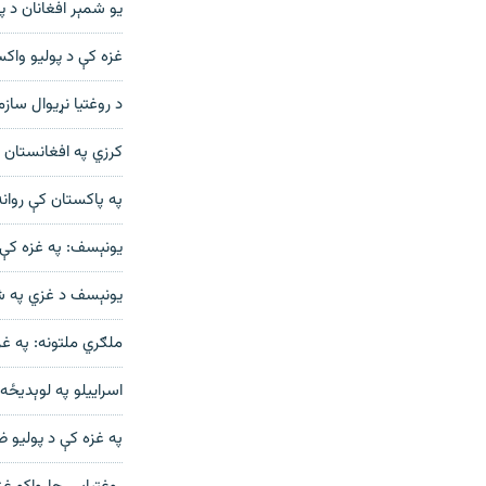
یو شمېر افغانان د 
غزه کې د پوليو واکسين پای ته رسې
د روغتیا نړیوال ساز
کرزي په افغانستان ک
په پاکستان کې روان
یونېسف: په غزه کې
یونېسف د غزي په ش
ملګري ملتونه: په غ
اسراییلو په لوېدیځه
په غزه کې د پولیو 