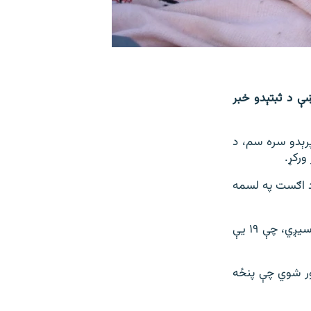
ښې د ثبتېدو خبر
پرېدو سره سم، د
ورکړ.
ه د اګست په لسمه
د دې سازمان په راپور کې راغلي، په ۲۰۲۴ کال کې د پولیو د مثبتو پېښو شمېر ۳۶ ته رسیږي، چې ۱۹ یې
دې اوونۍ کې د پولیو ویروس ۳۵ مثبتې محیطې نمونې (ES) راپور شوي چې پنځه