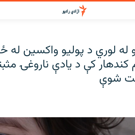
و له لوري د پوليو واکسين له ځ
کندهار کې د يادې ناروغۍ مثبت
بت شوې