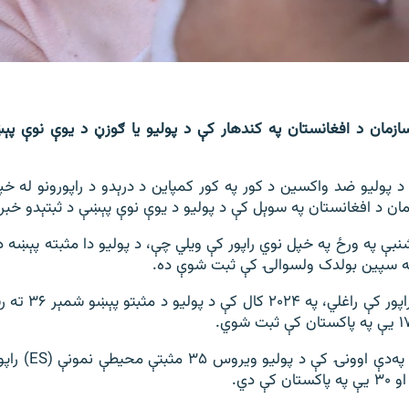
سازمان د افغانستان په کندهار کې د پولیو یا ګوزڼ د یوې نوې پې
د پوليو ضد واکسين د کور په کور کمپاين د درېدو د راپورونو له خ
مان د افغانستان په سوېل کې د پوليو د يوې نوې پېښې د ثبتېدو خبر 
ه‌شنبې په ورځ په خپل نوي راپور کې ویلي چې، د پولیو دا مثبته پېښ
په سپین بولدک ولسوالۍ کې ثبت شوې ده.
د راپور پر بنسټ، په‌
کې دي.