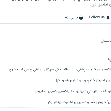
 تطبیق دی.
Follow us
چاپي بڼه
انستان
ب
 پر ځنډ اندېښنې؛ دغه ولايت کې سږکال ۱۱مثبتې پېښې ثبت شوي
سين تطبيق ځنډېدو اړوند راپورونه رد کړل
انو افغانستان کې د پوليو ضد واکسين کمپاين ځنډولی
ن" د پولیو ضد واکسین پر اهمیت ټینګار وکړ