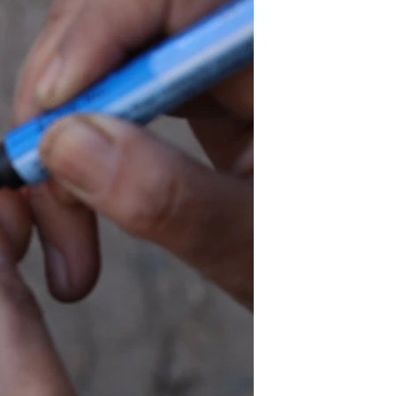
اړیکه