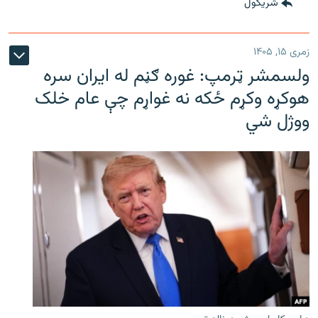
شريکول
زمری ۱۵, ۱۴۰۵
ولسمشر ټرمپ: غوره ګڼم له ایران سره
هوکړه وکړم ځکه نه غواړم چې عام خلک
ووژل شي