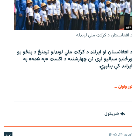
د افغانستان د کرکټ ملي لوبډله
د افغانستان او ایرلنډ د کرکټ ملي لوبډلو ترمنځ د پنځو یو
ورځنیو سیالیو لړۍ نن چهارشنبه د اګسټ «په ۵مه» په
ایرلنډ کې پیلېږي.
نور ولولئ ...
شريکول
زمری ۱۴, ۱۴۰۵