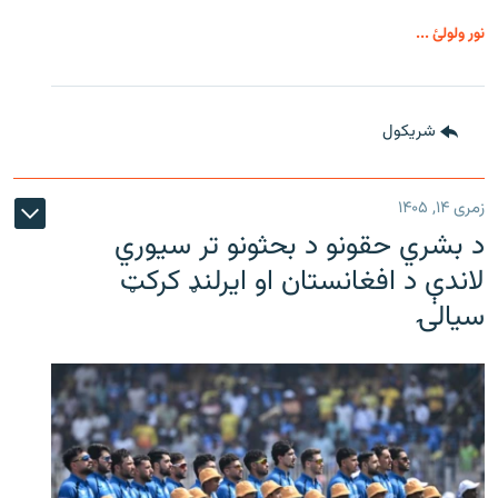
نور ولولئ ...
شريکول
زمری ۱۴, ۱۴۰۵
د بشري حقونو د بحثونو تر سیوري
لاندې د افغانستان او ایرلنډ کرکټ
سیالۍ