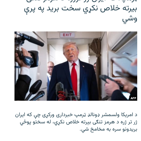
بیرته خلاص نکړي سخت برید په پرې
وشي
د امریکا ولسمشر ډونالډ ټرمپ خبرداری ورکړی چې که ایران
ژر تر ژره د هرمز تنګی بېرته خلاص نکړي، له سختو پوځي
بریدونو سره به مخامخ شي.