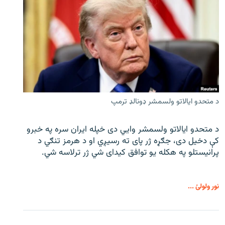
د متحدو ایالاتو ولسمشر ډونالډ ترمپ
د متحدو ایالاتو ولسمشر وايي دی خپله ایران سره په خبرو
کې دخیل دی، جګړه ژر پای ته رسیږي او د هرمز تنګي د
پرانیستلو په هکله یو توافق کیدای شي ژر ترلاسه شي.
نور ولولئ ...