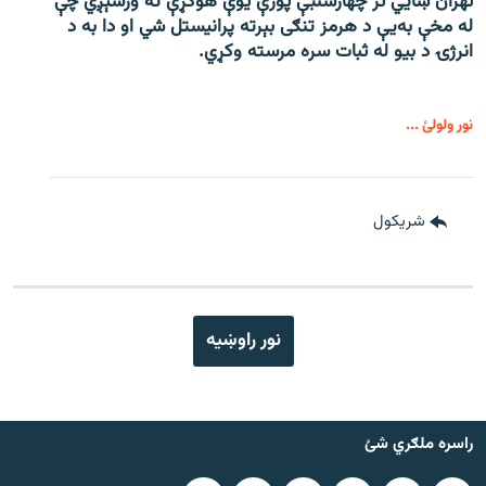
تهران ښايي تر چهارشنبې پورې یوې هوکړې ته ورسېږي چې
له مخې به‌یې د هرمز تنګی بېرته پرانیستل شي او دا به د
انرژۍ د بیو له ثبات سره مرسته وکړي.
نور ولولئ ...
شريکول
نور راوښيه
راسره ملګري شئ