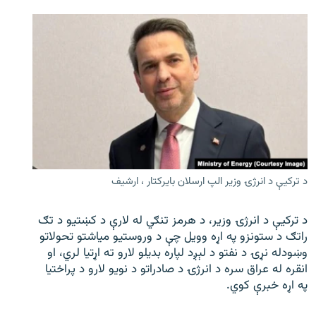
د ترکیې د انرژۍ وزیر الپ ارسلان بایرکتار ، ارشیف
د ترکیې د انرژۍ وزیر، د هرمز تنګي له لارې د کښتیو د تګ
راتګ د ستونزو په اړه وویل چې د وروستیو میاشتو تحولاتو
وښودله نړۍ د نفتو د لېږد لپاره بدیلو لارو ته اړتیا لري، او
انقره له عراق سره د انرژۍ د صادراتو د نویو لارو د پراختیا
په اړه خبرې کوي.