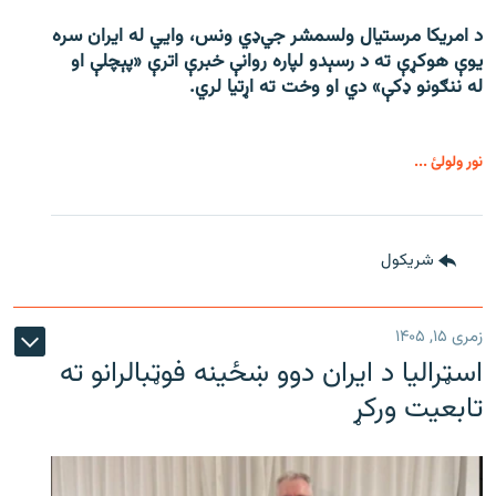
د امریکا مرستیال ولسمشر جي‌ډي ونس، وايي له ایران سره
یوې هوکړې ته د رسېدو لپاره روانې خبرې اترې «پېچلې او
له ننګونو ډکې» دي او وخت ته اړتیا لري.
نور ولولئ ...
شريکول
زمری ۱۵, ۱۴۰۵
اسټرالیا د ایران دوو ښځینه فوټبالرانو ته
تابعیت ورکړ