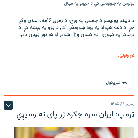
پولیس په ښوونځي کې د څیړنو په مهال
د تایلنډ پولیسو د جمعې په ورځ، د زمري ۱۶مه، اعلان وکړ
چې د دغه هېواد په یوه ښوونځي کې د ډزو په پېښه کې د
بریدګر په ګډون، اته کسان وژل شوي او ۱۵ نور ټپیان دي.
نور ولولئ ...
شريکول
زمری ۱۶, ۱۴۰۵
ټرمپ: ایران سره جګړه ژر پای ته رسیږي