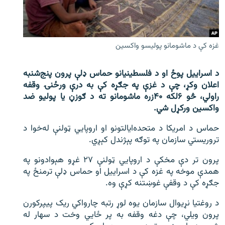
اړیکه
دري پاڼه
غزه کې د ماشومانو پوليسو واکسين
Azadi English
د اسرايیل پوځ او د فلسطینیانو حماس ډلې پرون پنج‌شنبه
راسره ملګري شئ
اعلان وکړ، چې د غزې په جګړه کې به درې ورځنۍ وقفه
راولي، څو ۶لکه ۴۰زره ماشومانو ته د ګوزڼ یا پولیو ضد
واکسین ورکړل شي.
د ازادې اروپا/ ازادي راډيو ټولې پاڼې
حماس د امریکا د متحده‌ایالتونو او اروپايي ټولنې له‌خوا د
تروریستي سازمان په توګه پېژندل کېږي.
پرون تر دې مخکې د اروپايي ټولنې ۲۷ غړو هېوادونو په
همدې موخه په غزه کې د اسرايیل او حماس ډلې ترمنځ په
جګړه کې د وقفې غوښتنه کړې وه.
د روغتیا نړیوال سازمان یوه لوړ رتبه چارواکي ریک پیپرکورن
پرون ویلي، چې دغه وقفه به پر ځايي وخت د سهار له