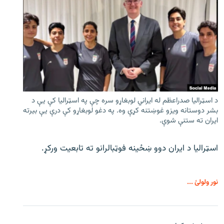
د اسټرالیا صدراعظم له ایراني لوبغاړو سره چې په اسټرالیا کې يې د
بشر دوستانه ویزو غوښتنه کړې وه. په دغو لوبغاړو کې درې يې بیرته
ایران ته ستنې شوې.
اسټرالیا د ایران دوو ښځینه فوټبالرانو ته تابعیت ورکړ.
نور ولولئ ...