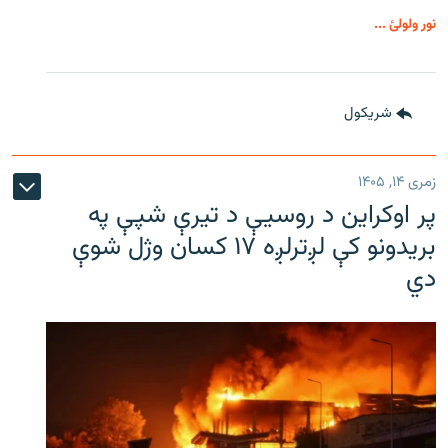
نور ولولئ ...
شريکول
زمری ۱۴, ۱۴۰۵
پر اوکراین د روسیې د تیرې شپې په
بریدونو کې لږترلږه ۱۷ کسان وژل شوې
دي