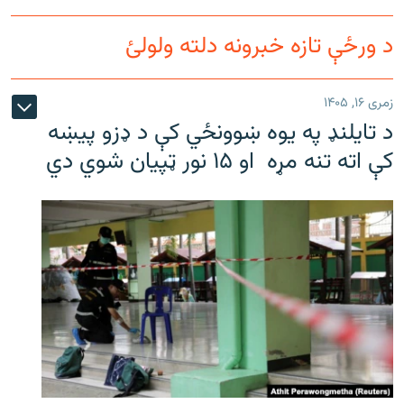
د ورځې تازه خبرونه دلته ولولئ
زمری ۱۶, ۱۴۰۵
د تایلنډ په یوه ښوونځي کې د ډزو پیښه
کې اته تنه مړه او ۱۵ نور ټپیان شوي دي