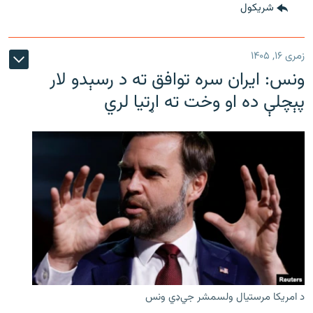
شريکول
زمری ۱۶, ۱۴۰۵
ونس: ایران سره توافق ته د رسېدو لار
پېچلې ده او وخت ته اړتیا لري
د امریکا مرستیال ولسمشر جي‌ډي ونس