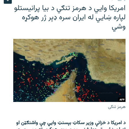
امریکا وايي د هرمز تنګي د بیا پرانیستلو
لپاره ښایي له ایران سره ډېر ژر هوکړه
وشي
هرمز تنګی
د امریکا د خزانې وزیر سکاټ بېسنټ وایي چې واشنګټن او