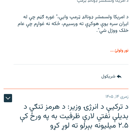
د امریکا ولسمشر ډونالډ ټرمپ
د امریکا ولسمشر ډونالډ ټرمپ وايي،" غوره ګڼم چې له
ایران سره یوې هوکړې ته ورسیږم، ځکه نه غواړم چې عام
خلک ووژل شي".
نور ولولئ ...
شريکول
زمری ۱۴, ۱۴۰۵
د ترکیې د انرژۍ وزیر: د هرمز تنګي د
بدیلې نفتي لارې ظرفیت به په ورځ کې
۲.۵ میلیونه بېرلو ته لوړ کړو