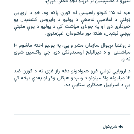
شپږو د ماسپښین تر درېیو بجو عملي کېږي.
غزه له ۲۵ کلونو راهیسې له ګوزڼ پاکه وه، خو د اروپايي
ټولنې د اعلامیې له‌‌مخې د پولیو د وایروس کشفېدل یو
خبرداری دی او په جولای میاشت کې د پولیو د یوې مثبتې
پېښې ثبتېدل، هلته نور ماشومان اغېزمنوي.
د روغتیا نړیوال سازمان مشر وايي، په پولیو اخته ماشوم ۱۰
میاشتنی او د دیرالبلح اوسېدونکی دی، چې واکسین شوی
نه و.
د اروپايي ټولنې غړو هېوادونو دغه راز غزې ته د ګوزڼ ضد
۱۲ ميلیونه واکسینونو د رسېدو هرکلی وکړ او په‌دې برخه کې
یې د اسرايیل همکاري ستایلې ده.
شريکول