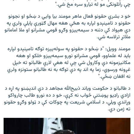
چې راتلونکی مو له تیارو سره مخ شي."
خو د بشري حقونو فعال ماهر مومند بیا وایي د ښځو او نجونو
حقونو د تامینېدو لپاره به هڅې هغه مهال ګټورې پایلې ولري په
دې هېواد کې دننه د سیمه‌ییزو وګړو قومي مشرانو او ملا امامانو
ملاتړ ترلاسه شي.
مومند وویل: "د ښځو د حقونو په سوله‌ییزه توګه تامینېدو لپاره
باید له علماوو، قومي مشرانو نورو سیمه‌ییزو خلکو او هغه
مکانیزمونه دې وکارول شي چې له هغې لارې طالبانو ته خپل
غږونه ورسوي، زما په اند په دې توګه به نه طالبانو ستونزه ولري
نه افغان ښځې."
د طالبانو د حکومت ویاند ذبیح‌الله مجاهد د دې اندېښنو په اړه د
ازادي راډیو پوښتنې ځواب نه کړې، خو د ده نورو طالب چارواکو
وړاندې ویلي، د اسلامي شریعت په چوکاټ کې د ټولو وګړو حقونو
ته ژمن دي.