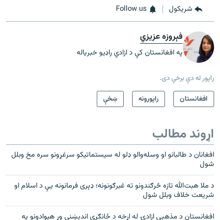
شريکول
Follow us
فېروزه عزیزي
په افغانستان کې د ازادي راډیو خبریاله
راپور له دې برخې دی.
افغانستان
راپورونه
ښځې
اړوند مطالب
افغانان د طالبانو او وسله‌والو ډلو له سیستماتیکو سرغړونو سره مخ وبلل
شول
د ملا هبت‌الله تازه څرګندونو ته غبرګونونه؛ ډېری فرمانونه یې د اسلام او
شریعت خلاف وبلل شول
افغانستان د مذهبي ازادۍ له اړخه د ځانګړې اندېښنې وړ هېوادونو په