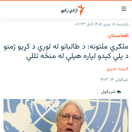
اسرسۍ
ړ
یکشنبه ۱۸ زمری ۱۴۰۵ کابل ۰۷:۲۳
ېنکونه
کورپاڼه
افغانستان
صلي
راپورونه
ملګري ملتونه: د طالبانو له‌ لوري د کړیو ژمنو
تن
خبرونه
افغانستان
د پلې کېدو لپاره هیلې له‌ منځه تللي
ه
رتلل
د خپرونو جدول
سیمه
افغانستان
صلي
فېروزه عزیزي
مرکې
نړۍ
منځنی ختیځ
ېنو
غبرګولی ۱۶, ۱۴۰۳
ه
اونیزې خپرونې
نړۍ
رتلل
شريکول
انځوریزه برخه
ټون
ورزش
اڼې
ه
د کډوالۍ بحران
راجعه
'کووېډ-۱۹'