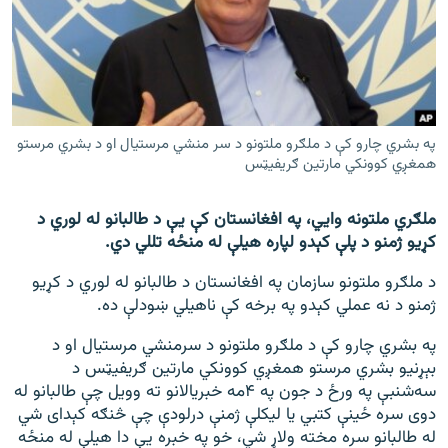
اړیکه
دري پاڼه
Azadi English
په بشري چارو کې د ملګرو ملتونو د سر منشي مرستیال او د بشري مرستو
راسره ملګري شئ
همغږي کوونکي مارتین ګریفیټس
ملګري ملتونه وايي، په افغانستان کې یې د طالبانو له لوري د
کړیو ژمنو د پلې کېدو لپاره هیلې له منځه تللي دي.
د ازادې اروپا/ ازادي راډيو ټولې پاڼې
د ملګرو ملتونو سازمان په افغانستان د طالبانو له لوري د کړیو
ژمنو د نه عملي کېدو په برخه کې ناهیلي ښودلې ده.
په بشري چارو کې د ملګرو ملتونو د سرمنشي مرستیال او د
بېړنیو بشري مرستو همغږي کوونکي مارتین ګریفیټس د
سه‌شنبې په ورځ د جون په ۴مه خبریالانو ته وویل چې طالبانو له
دوی سره ځینې کتبي یا لیکلې ژمنې درلودې چې څنګه کېدای شي
له طالبانو سره مخته ولاړ شي، خو په خبره یې دا هیلې له منځه