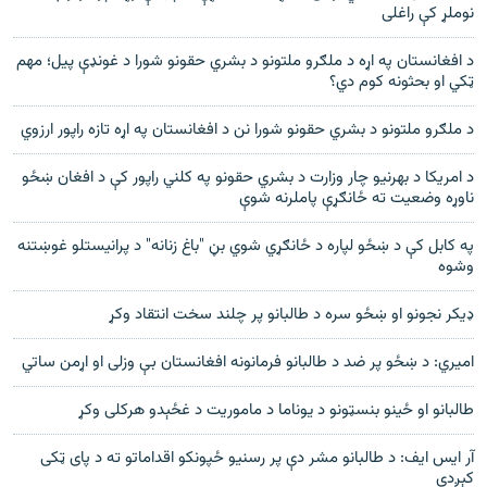
نوملړ کې راغلی
د افغانستان په اړه د ملګرو ملتونو د بشري حقونو شورا د غونډې پيل؛ مهم
ټکي او بحثونه کوم دي؟
د ملګرو ملتونو د بشري حقونو شورا نن د افغانستان په اړه تازه راپور ارزوي
د امریکا د بهرنیو چار وزارت د بشري حقونو په کلني راپور کې د افغان ښځو
ناوړه وضعیت ته ځانګړې پاملرنه شوې
په کابل کې د ښځو لپاره د ځانګړي شوي بڼ "باغ زنانه" د پرانیستلو غوښتنه
وشوه
ډيکر نجونو او ښځو سره د طالبانو پر چلند سخت انتقاد وکړ
امیري: د ښځو پر ضد د طالبانو فرمانونه افغانستان بې وزلی او اړمن ساتي
طالبانو او ځینو بنسټونو د یوناما د ماموریت د غځېدو هرکلی وکړ
آر ایس ایف: د طالبانو مشر دې پر رسنيو ځپونکو اقداماتو ته د پاى ټکى
کېږدي