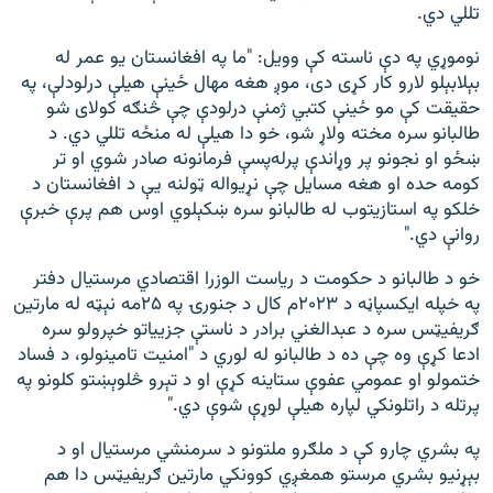
تللي دي.
نوموړي په دې ناسته کې وویل: "ما په افغانستان یو عمر له
بېلابېلو لارو کار کړی دی، موږ هغه مهال ځینې هیلې درلودلې، په
حقیقت کې مو ځینې کتبي ژمنې درلودې چې څنګه کولای شو
طالبانو سره مخته ولاړ شو، خو دا هیلې له منځه تللي دي. د
ښځو او نجونو پر وړاندې پرله‌پسې فرمانونه صادر شوي او تر
کومه حده او هغه مسایل چې نړیواله ټولنه یې د افغانستان د
خلکو په استازیتوب له طالبانو سره ښکېلوي اوس هم پرې خبرې
روانې دي."
خو د طالبانو د حکومت د ریاست الوزرا اقتصادي مرستیال دفتر
په خپله ایکسپاڼه د ۲۰۲۳م کال د جنورۍ په ۲۵مه نېټه له مارتین
ګریفیټس سره د عبدالغني برادر د ناستې جزییاتو خپرولو سره
ادعا کړې وه چې ده د طالبانو له لوري د "امنیت تامینولو، د فساد
ختمولو او عمومي عفوې ستاینه کړې او د تېرو څلوېښتو کلونو په
پرتله د راتلونکي لپاره هیلې لوړې شوې دي."
په بشري چارو کې د ملګرو ملتونو د سرمنشي مرستیال او د
بېړنیو بشري مرستو همغږي کوونکي مارتین ګریفیټس دا هم