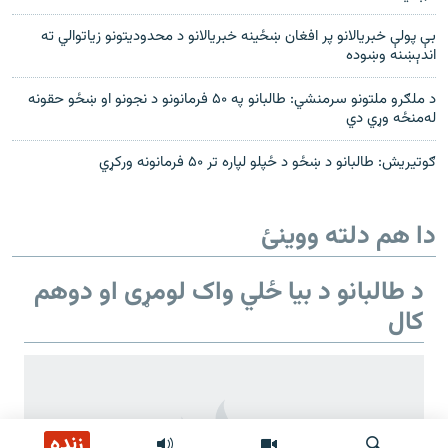
بې پولې خبریالانو پر افغان ښځینه خبریالانو د محدودیتونو زیاتوالي ته
اندېښنه وښوده
د ملګرو ملتونو سرمنشي: طالبانو په ۵۰ فرمانونو د نجونو او ښځو حقونه
له‌منځه وړي دي
ګوتیریش: طالبانو د ښځو د ځپلو لپاره تر ۵۰ فرمانونه ورکړي
دا هم دلته ووینئ
د طالبانو د بیا ځلي واک لومړی او دوهم
کال
زنده