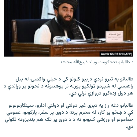
د طالبانو ددحکومت ویاند ذبیح‌الله مجاهد
طالبانو په تېرو نږدې درېیو کلونو کې د خپلې واکمنۍ له پیل
راهیسې له شپږمو ټولګیو پورته تر پوهنتونه د نجونو پر وړاندې د
هر ډول زده‌کړو دروازې تړلي دي.
طالبانو دغه راز په ډېری غیر دولتي او دولتي ادارو، سینګارتونونو
کې د ښځو پر کار، له محرم پرته د دوی پر سفر، پارکونو، عمومي
حمامونو او ورزشي کلبونو ته د د دوی پر تګ هم بندیزونه لګولي
دي.