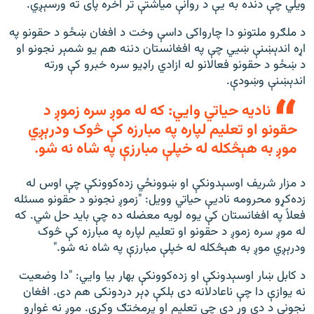
ویلي چې دنده به یې د روانې میاشتې تر اخره پای ته ورسېږي.
د ملګرو ملتونو دا چارواکی داسې وخت د افغان ښځو د حقونو په
اړه اندېښنې ښيي چې په افغانستان دننه هم یو شمېر نجونو او
د ښځو د حقونو فعالانو له ازادي راډیو سره خبرو کې ورته
اندېښنې وښودې.
نادیه حیاتي وايي: که له موږ سره زموږ د
حقونو او تعلیم لپاره په مبارزه کې څوک ودرېږي
موږ به هېڅکله له خپلې مبارزې په شاه نه شو.
د مزار شریف اوسېدونکې او ښوونځي زده‌کوونکې چې اوس له
زده‌کړو محرومه نادیې حیاتي وویل: "زموږ نجونو د حقونو مسئله
فعلاً په افغانستان کې یوه لویه معضله ده چې باید حل شي. که
له موږ سره زموږ د حقونو او تعلیم لپاره په مبارزه کې څوک
ودرېږي موږ به هېڅکله له خپلې مبارزې په شاه نه شو."
د کابل ښار اوسېدونکې او زده‌کوونکې بهار بیا وایي: "دا وضعیت
نه یوازې دا چې ناعادلانه دی بلکې ډېر دردونکی هم دی. افغان
نجونې د دې وړ دي چې تعلیم او پرمختګ وکړي. موږ نه غواړو