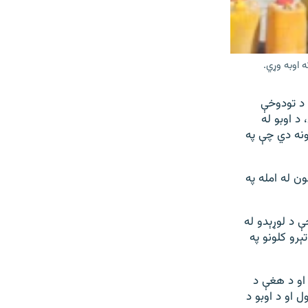
 اوبه وړي.
 د تودوخې
د اوبو له
ونه دي چې په
ون له امله په
ږدیز کال پورې د تودوخې د لوړېدو له
د تېرو کلونو په
 او د هغې د
 او د اوبو د