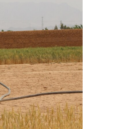
اړیکه