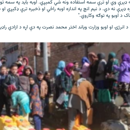
که ډېرې وي او ترې سمه استفاده ونه شي کمېږي. اوبه باید په سمه 
 ډېرې نه دي. د نیم انچ په اندازه اوبه راځي او ذخیره ترې ډکېږي او 
ک د اوبو په توګه وکاروي."
د انرژۍ او اوبو وزارت ویاند اختر محمد نصرت په دې اړه د ازادي را