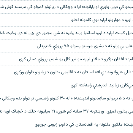
مو کې درنې واورې او بارانونه؛ ایا د وچکالي د زیانونو کمولو کې مرسته کولی ش
وبو د مهارولو لپاره نوي ګامونه اخلو
 بدیل کښت لپاره د اوبو اسانتیا ورته برابره نه شي مجبور دي چې له دې ولایت 
ې‌وزلو ته د بشري مرستو رسولو ۷۵ پروژې ځنډېدلي
م: د افغان بزګرو د ملاتړ لپاره مو تېر کال یو شمېر پروژې عملي کړي
للي هېوادونه دې افغانستان ته د اقلیمي بدلون د زیانونو تاوان ورکړي
ې‌کارۍ زیاتېدا اندېښنې رامنځته کړي
ې تر ټولو بده وچکالي ده»
نه ۳۷ سلنه کم شوي، ۲۱ میلیونه خلک د څښاک اوبه نه لري
مښت؛ ملګري ملتونه په افغانستان کې د اوبو زېرمې جوړوي