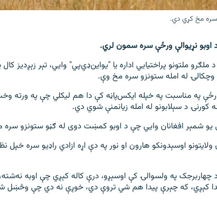
سره مخ کړي دي.
ملګرو ملتونو پراختیايي اداره یا "یو‌این‌ډي‌پي" وايي، تېر زېږدیز کال
رځې په مناسبت په خپله ایکس‌پاڼه کې دا هم لیکلي چې په ورته وخ
یو شمېر افغانان وايي چې د اوبو کمښت دوی له ګڼو ستونزو سره 
ن ولایتونو اوسېدونکو هارون او نور په دې اړه ازادي راډيو سره خپل 
د چهاربرجک په ولسوالۍ کې اوسېږو، درې کاله کېږي چې اوبه نه‌شته،
دا کېږي، که چېرې پیدا هم شي تروې دي، خوږې نه دي چې وڅښل ش