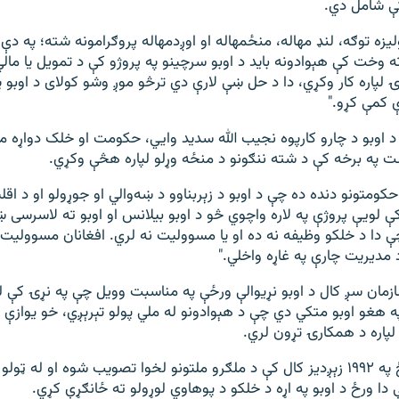
ې شامل دي.
یزه توګه، لنډ مهاله، منځمهاله او اوږدمهاله پروګرامونه شته؛ په دې 
ه وخت کې هېوادونه باید د اوبو سرچینو په پروژو کې د تمویل یا مال
لپاره کار وکړي، دا د حل ښې لارې دي ترڅو موږ وشو کولای د اوبو پ
ې کمې کړو."
 اوبو د چارو کارپوه نجیب الله سدید وايي، حکومت او خلک دواړه 
 په برخه کې د شته ننګونو د منځه وړلو لپاره هڅې وکړي.
کومتونو دنده ده چې د اوبو د زېربناوو د ښه‌والي او جوړولو او د اقل
کې لویې پروژې په لاره واچوي څو د اوبو بیلانس او اوبو ته لاسرسی 
 دا د خلکو وظیفه نه ده او یا مسوولیت نه لري. افغانان مسوولیت 
 مدیریت چارې په غاړه واخلي."
ازمان سږ کال د اوبو نړیوالې ورځې په مناسبت وویل چې په نړۍ کې له
 لپاره د همکارۍ تړون لري.
د اوبو نړیواله ورځ په ١٩٩٢ زېږدیز کال کې د ملګرو ملتونو لخوا تصویب شوه او ل
 ورځ د اوبو په اړه د خلکو د پوهاوي لوړولو ته ځانګړې کړي.