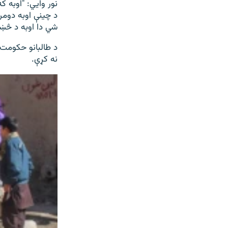
نور وايي: "اوبه 
د چینې اوبه دومره
شي دا اوبه د څښا
د طالبانو حکومت 
نه کړې.