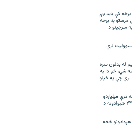
برخه کې باید ډېر
ي مرستو په برخه
ه سرچینو د
مسوولیت لري
یم له بدلون سره
ښه شي، خو دا په
لري چې په خپلو
 درې میلیاردو
څخه زیات خلک په هغو اوبو متکي دي چې د هېوادونو له ملي پولو تېرېږي، خو یوازې ۲۴ هېوادونه د
ه ټولو هېوادونو څخه