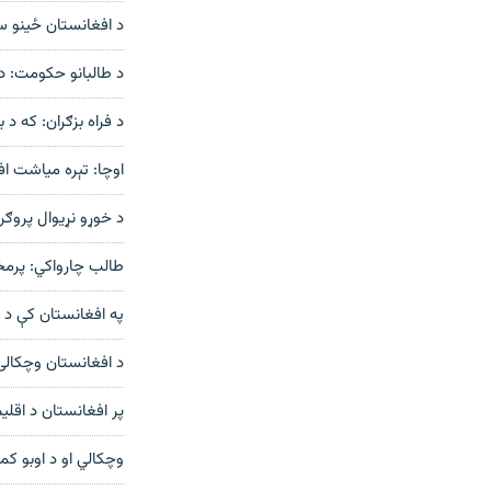
د افغانستان ځینو سی
د طالبانو حکومت: د ا
د فراه بزګران: که د
اوچا: تېره میاشت افغان ب
د خوړو نړیوال پروګرا
طالب چارواکي: پرمخت
په افغانستان کې د ب
د افغانستان وچکالۍ ته د ۵ نړیوالو سازمانونو اندېښنه؛ « له ۳۰ کلونو راهیس
پر افغانستان د اقلیمي بدلون اغېزې؛ ورښتو
وچکالي او د اوبو ک