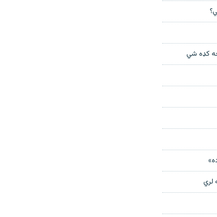
ي؟
څخه کډه شي