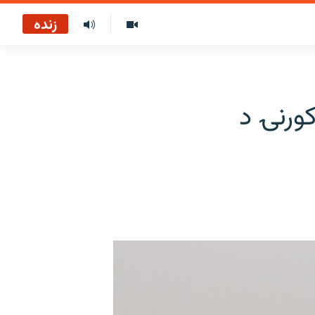
زنده
ه افغان کورنۍ د