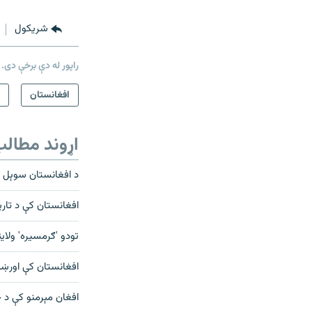
شريکول
راپور له دې برخې دی.
افغانستان
اړوند مطال
د افغانستان سوېل ک
افغانستان کې د تارياکو ګټه له ۴۰۰ مليونو ډالرو څخه تر
تودو 'ګرمسیره' ولا
افغانستان کې اورښتو
افغان مېرمنو کې د خ