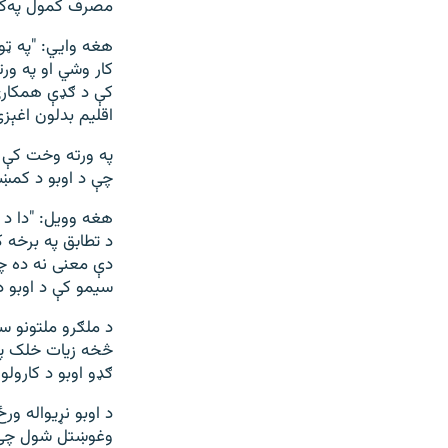
مصرف کمول په‌ک
هغه وايي: "په ټول
کار وشي او په ورت
کې د ګډې همکارۍ 
اقلیم بدلون اغېز
په ورته وخت کې د
چې د اوبو د کمښت
هغه وویل: "دا د ح
د تطابق په برخه 
دې معنی نه ده چې
سیمو کې د اوبو د
د ملګرو ملتونو س
ګډو اوبو د کارولو
وغوښتل شول چې دا