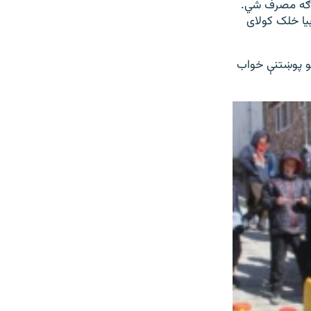
توګه مصرف شي.
بیا خلک کولای
ډیو پوښتنې خواب