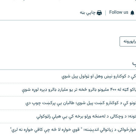
Follow us
چاپي بڼه
راپورونه
ب
ې د کوکنارو نېښ وهل او ټولول پیل شوي
 يو مليارډ ډالرو ډېره لوړه شوې
یتونو کې د کوکنارو کښت پیل شوی؛ طالبان یې پرکښت چوپ دي
نه؛ د وچکالۍ د له‌منځه وړلو برخه کې یې هیلې راټوکولي
وارځواکۍ د زیاتوالي اندېښنه؛ " قوي خواړه لا څه چې کافي خواړه نه لري"