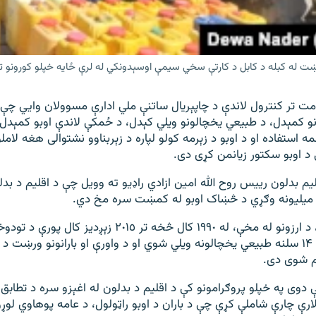
ښت له کبله د کابل د کارتې سخي سیمې اوسېدونکي له لرې ځایه خپلو کورونو ته
مت تر کنترول لاندې د چاپېریال ساتنې ملي ادارې مسوولان وايي چې
ونو کمېدل، د طبیعي یخچالونو ویلي کېدل، د ځمکې لاندې اوبو کمېدل، 
استفاده او د اوبو د زېرمه کولو لپاره د زېربناوو نشتوالی هغه لامل
د اوبو سکتور زیانمن کړی دی.
لیم بدلون رییس روح الله امین ازادي راډيو ته وویل چې د اقلیم د بدل
نوموړي زیاته کړه، د ارزونو له مخې، له ١٩٩٠ کال څخه تر ٢٠١٥ زې
امله د افغانستان ١۴ سلنه طبيعي یخچالونه ویلي شوي او د واورې او بارانونو ورښت 
 دوی په خپلو پروګرامونو کې د اقلیم د بدلون له اغېزو سره د تطابق
رې چارې شاملې کړې چې د باران د اوبو راټولول، د عامه پوهاوي لوړول