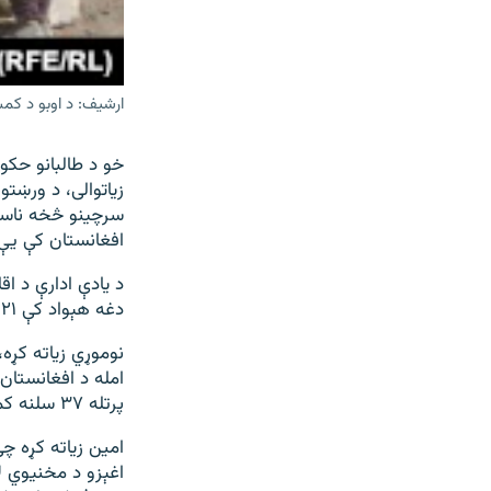
ارشیف: د اوبو د کم
خو د طالبانو حکو
زیاتوالی، د ورښت
سرچینو څخه ناسمه 
افغانستان کې یې 
د یادې ادارې د اق
دغه هېواد کې ۲۱ میلیونه وګړي د څښاک اوبو له کمښت سره مخ دي.
پرتله ٣٧ سلنه کم شوى دى.
امین زیاته کړه چې
اغېزو د مخنیوي لا