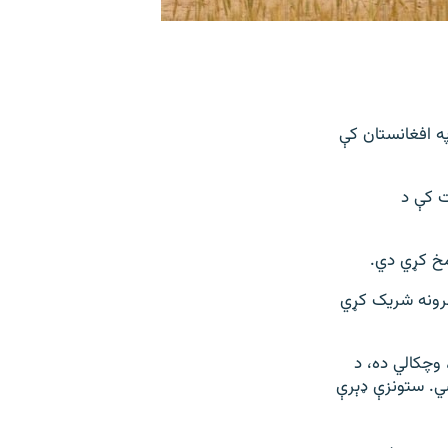
 په افغانستان کې
ت کې د
مخ کړي دي.
نظرونه شریک کړي
 وچکالي ده، د
ي. ستونزې ډېرې