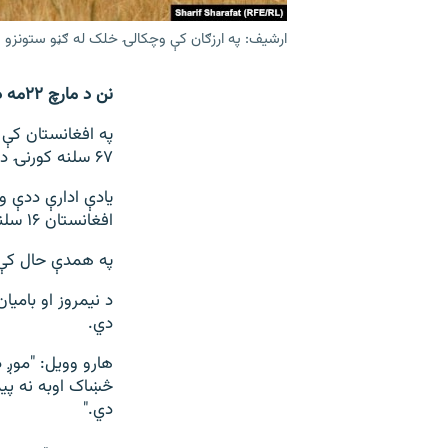
ارشیف: په ارزګان کې وچکالۍ خلک له ګڼو ستونزو 
نن د مارچ ٢٢مه د اوبو نړیوالې ورځې سره سمون لري.
په افغانستان کې د 
۶۷ سلنه کورنۍ د وچکالۍ له امله ستونزو سره مخ وې.
يادې ادارې ددې و
افغانستان ۱۶ سلنه کورنۍ د سېلابونو له امله زیانمنې شوي دي.
په همدې حال کې 
د نیمروز او بامیا
دي.
هارو وویل: "موږ 
څښاک اوبه نه پی
دي."