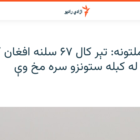
ملګري ملتونه: تېر کال ۶۷ سلن
له کبله ستونزو سره مخ وې