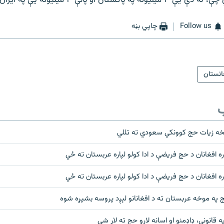
ان او پاتې ۳ میلیونه یې په ایران کې ژوند کوي.
Follow us
چاپي بڼه
انستان
ب
 په موخه عربستان ته د افغانانو لېږد پروسه بشپړه شوه
ه قانوني، ډاډمنو او اسانه لارو حج ته لاړ شي