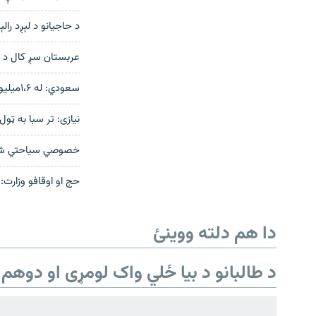
د حاجيانو د لېږد را
عربستان سږ کال د ح
سعودي: له ۱،۶میلیونو څخه زیات حج کوونکي راغلي
نیازی: تر سبا به ټ
خصوصي سیاحتي شرکتو
حج او اوقافو وزارت
دري پاڼه
Azadi English
دا هم دلته ووینئ
راسره ملګري شئ
د طالبانو د بیا ځلي واک لومړی او دوهم 