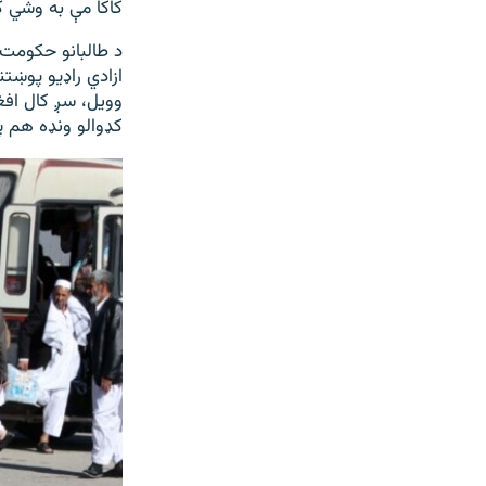
کاکا مې به وشي ک
د طالبانو حکومت 
ازادي راډیو پوښت
کډوالو ونډه هم په