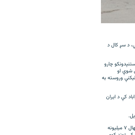
، د سږ کال د
ستنېدونکو چارو
ل شوې او
لیکنې وروسته به
اد کې د ایران
یل.
د طالبانو حکومت د کډوالو او بېرته راستنېدونکو چارو وزارت د شمېرو پر بنسټ، اوسمهال ۷ میلیونه