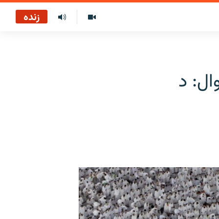
زنده
ال: د