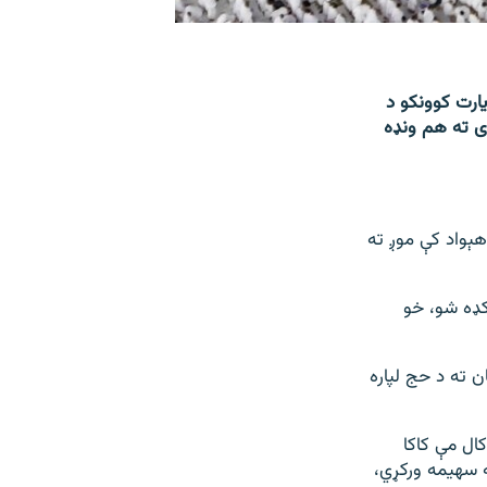
ارت کوونکو د
وی ته هم ونډه
هېواد کې موږ ته
کډه شو، خو
ن ته د حج لپاره
ال مې کاکا
ه سهیمه ورکړي،