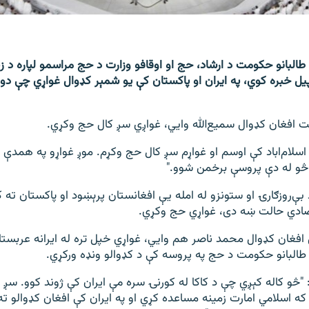
البانو حکومت د ارشاد، حج او اوقافو وزارت د حج مراسمو لپاره د زی
 پیل خبره کوي، په ایران او پاکستان کې یو شمېر کډوال غواړي چې د
 افغان کډوال سمیع‌الله وايي، غواږي سږ کال حج وکړي.
 اسلا‌م‌اباد کې اوسم او غواړم سږ کال حج وکړم. موږ غواړو په همدې 
 څو له دې پروسې برخمن شوو."
 بې‌روزګارۍ او ستونزو له امله یې افغانستان پرېښود او پاکستان ته 
ادي حالت ښه دی، غواړي حج وکړي.
ل افغان کډوال محمد ناصر هم وايي، غواړي خپل تره له ایرانه عربستا
 طالبانو حکومت د حج په پروسه کې د کډوالو ونډه ورکړي.
"څو کاله کېږي چې د کاکا له کورنۍ سره مې ایران کې ژوند کوو. سږ ک
ه اسلامي امارت زمینه مساعده کړي او په ایران کې افغان کډوالو ت