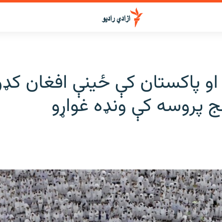
 او پاکستان کې ځينې افغان کډو
 پروسه کې ونډه غواړو