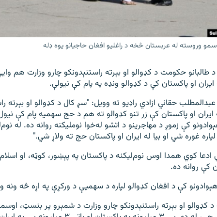
سمو وروسته له عربستان څخه د راغلیو افغان حاجیانو یوه ډله
 طالبانو حکومت د کډوالو او بېرته راستنېدونکو چارو وزارت هم وايي
یران او پاکستان کې د کډوالو ونډه په پام کې نیولې.
عبدالمطلب حقاني ازادي راډیو ته وویل: "سږ کال د کډوالو او بېرته را
ه ایران او پاکستان کې زر تنو کډوالو ته هم د حج سهمیه پام کې نیو
دونو کې زموږ د مهاجرینو د اتشو له‌خوا نوملیکنه روانه ده. له نوم‌
پاره غوره شي او بیا له ایران او پاکستان حج ته ولاړ شي."
دعا کوي همدا اوس نوم‌لیکنه د پاکستان په پېښور، کوټه، او اسلام‌اب
ن کې روانه ده.
ېوادونو کې د افغان کډوالو لپاره د سهمیې د ورکړې په اړه څه ونه و