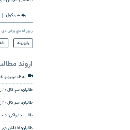
افغانان کډوال دي چې، له دې یې ۳ میلیونه په پاکست
شريکول
راپور له دې برخې دی.
راپورونه
افغ
اړوند مطال
له ۱،۶میلیونو څخه زیات حج کوونکي سعودي ته تللي
طالبان: سږ کال ۳۰زره افغانان د حج فریضې د ادا کولو لپاره عربستان ته ځي
طالبان: سږ کال ۳۰زره افغانان د حج فریضې د ادا کولو لپاره عربستان ته ځي
طالب چارواکي: د حج
طالبان: افغانان دې پ