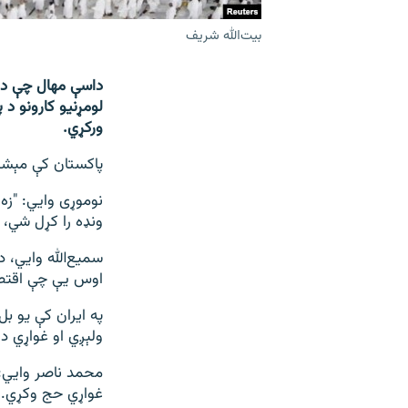
بیت‌الله شریف
داسې مهال چې د ط
لومړنیو کارونو د
ورکړي.
پاکستان کې مېشت
نوموړی وايي: "زه
ونډه را کړل شي،
سمیع‌الله وايي، د
اوس یې چې اقتص
په ایران کې یو ب
ولېږي او غواړي د
محمد ناصر وايي: 
غواړي حج وکړي. ک