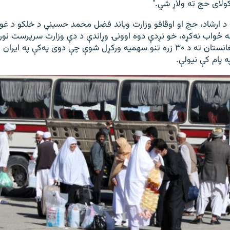
ولای حج ته ولاړ شي."
د ارشاد، حج او اوقافو وزارت ویاند فضل محمد حسیني د خلکو د غوښ
نه ځواب نه‌کړه، خو نږدې دوه اوونۍ وړاندې د دې وزارت سرپرست نو
وویل، سږ کال افغانستان ته د ۳۰ زره تنو سهمیه ورکړل شوې چې دوی په‌کې په 
 پام کې نیولې.