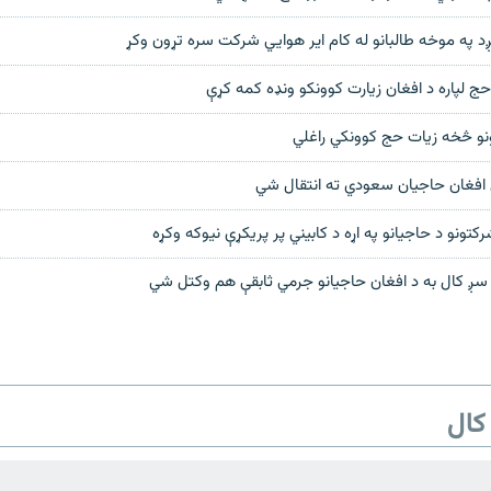
لېږد په موخه طالبانو له کام اير هوايي شرکت سره تړون وکړ
ج لپاره د افغان زیارت کوونکو ونډه کمه کړې
ول افغان حاجیان سعودي ته انتقال شي
نو د حاجیانو په اړه د کابیني پر پریکړې نیوکه وکړه
: سږ کال به د افغان حاجیانو جرمي ثابقې هم وکتل شي
کال