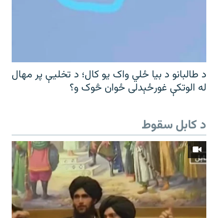
د طالبانو د بیا ځلي واک یو کال؛ د تخلیې پر مهال
له الوتکې غورځېدلی ځوان څوک و؟
د کابل سقوط