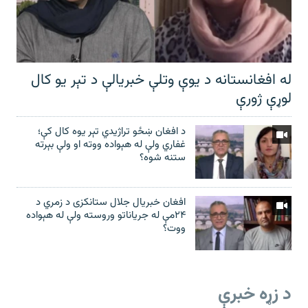
له افغانستانه د یوې وتلې خبریالې د تېر يو کال
لوړې ژورې
د افغان ښځو تراژیدي تېر یوه کال کې؛
غفاري ولې له هېواده ووته او ولې بېرته
ستنه شوه؟
افغان خبریال جلال ستانکزی د زمري د
۲۴مې له جریاناتو وروسته ولې له هېواده
ووت؟
د زړه خبرې