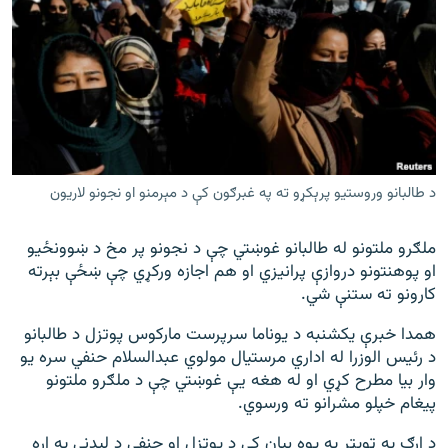
د طالبانو وروستيو پرېکړو ته په غبرګون کې د مېرمنو او نجونو لاريون
ملګرو ملتونو له طالبانو غوښتي چې د نجونو پر مخ د ښوونځیو
او پوهنتونو دروازې پرانیزي او هم اجازه ورکړي چې ښځې بېرته
کارونو ته ستنې شي.
همدا خبرې یکشنبه د یوناما سرپرست مارکوس پوتزل د طالبانو
د رئیس الوزرا له اداري مرستیال مولوي عبدالسلام حنفي سره یو
وار بیا مطرح کړي او له هغه یې غوښتي چې د ملګرو ملتونو
پيغام خپلو مشرانو ته ورسوي.
د ارګ په ټوېټر په یوه بیان کې د پوتزل او حنفي د لیدنې په اړه