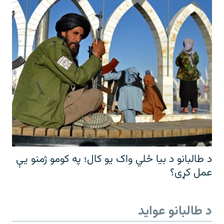
د طالبانو د بیا ځلي واک یو کال؛ په کومو ژمنو یې
عمل کړی؟
د طالبانو عواید