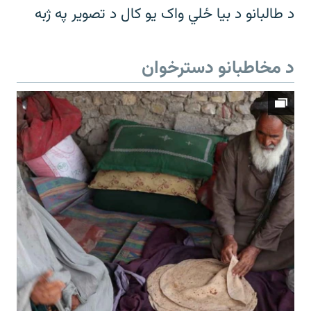
د طالبانو د بیا ځلي واک یو کال د تصویر په ژبه
د مخاطبانو دسترخوان