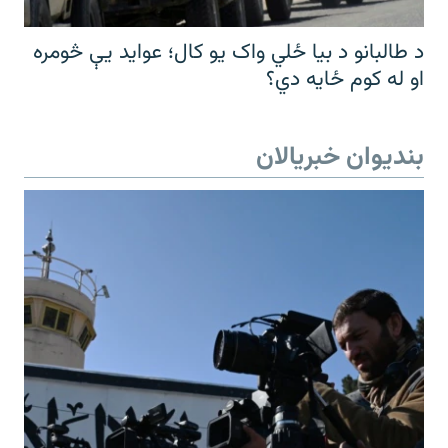
د طالبانو د بیا ځلي واک یو کال؛ عواید یې څومره
او له کوم ځایه دي؟
بندیوان خبریالان