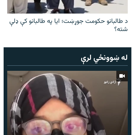
د طالبانو حکومت جوړښت؛ ایا په طالبانو کې ډلې
شته؟
له ښوونځي لرې