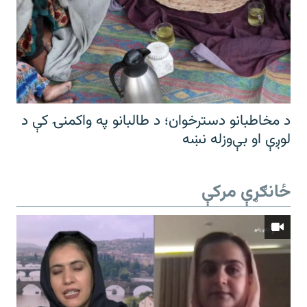
د مخاطبانو دسترخوان؛ د طالبانو په واکمنۍ کې د
لوږې او بې‌وزله نښه
ځانګړې مرکې