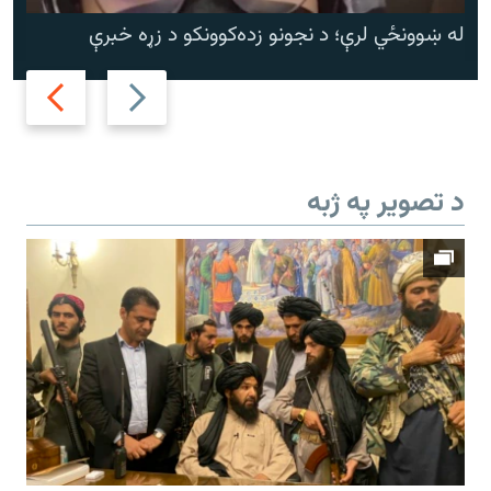
له ښوونځي لرې؛ د نجونو زده‌کوونکو د زړه خبرې
Next
Previous
slide
slide
د تصویر په ژبه