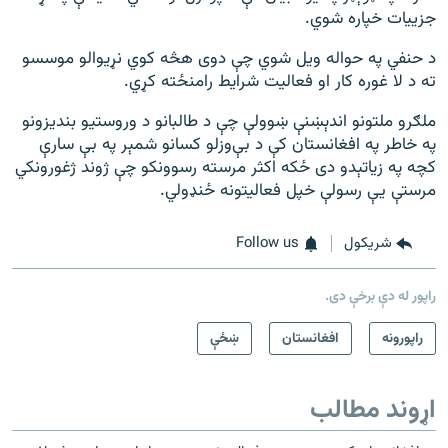
جزییات خپاره شوي.
د حنفي په حواله ویل شوي چې دوی هڅه کوي نړیوالو موسسو
ته د لا غوره کار او فعالیت شرایط رامنځته کړي.
ملګرو ملتونو اندېښنې ښوولې چې د طالبانو د وروستیو بندیزونو
په خاطر په افغانستان کې د بې‌وزلو کسانو شمېر په بې سارې
کچه په زیاتېدو دی ځکه اکثر مرسته رسوونکو چې ژوند ژغورونکي
مرستې یې رسولې خپل فعالیتونه ځنډولي.
شريکول
Follow us
راپور له دې برخې دی.
راپورونه
افغانستان
ښځې
اړوند مطالب