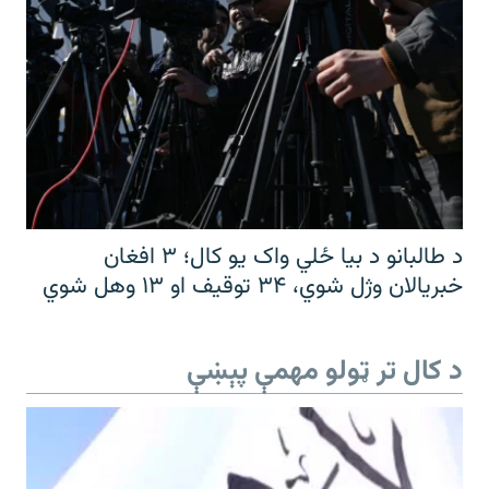
د طالبانو د بیا ځلي واک یو کال؛ ۳ افغان
خبریالان وژل شوي، ۳۴ توقیف او ۱۳ وهل شوي
د کال تر ټولو مهمې پېښې