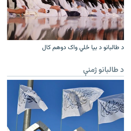
د طالبانو د بیا ځلي واک دوهم کال
د طالبانو ژمنې