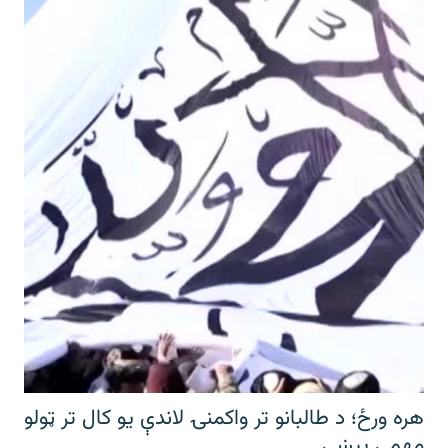
هره ورځ؛ د طالبانو تر واکمنۍ لاندې یو کال تر ټولو
مهمې پېښې