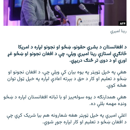
اړیکه
دري پاڼه
Azadi English
رينا اميري
راسره ملګري شئ
د افغانستان د بشري حقونو، ښځو او نجونو لپاره د امریکا
ځانګړې استازې رينا اميري ویلي، چې د افغان نجونو او ښځو غږ
اوري او د دوی تر څنګ دریږي.
هغې په خپل ټوېټر په یوه بیان کې ویلي چې، د افغان نجونو او
د ازادې اروپا/ ازادي راډيو ټولې پاڼې
ښځو د تعلیم او کار د حق د بېرته اعادې لپاره په خپل ټول توان
هڅه کوي.
هغې همدارنګه د یوه سوله‌ییز او با ثباته افغانستان لپاره د ښځو
ونډه مهمه بللې ده.
اغلې امیري په خپل ټوېټر هغه شعارونه هم بیا شریک کړي چې
د افغان ښځو د تعلیم او کار لپاره جوړ شوي.