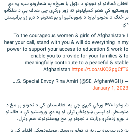
افغان فعالانو او نجونو د «ټول یا هيڅ» په شعارونو سره په دې
وروستیو کې هغو کمپاینونو ته زور ورکړی چې هدف یې د هلکانو
تر څنګ د نجونو لپاره د ښوونځیو او پوهنتونو د دروازو پرانیستل
دي.
To the courageous women & girls of Afghanistan: I
hear your call, stand with you & will do everything in my
power to support your access to education & work to
enable you to provide for your families & to
meaningfully contribute to a peaceful & stable
Afghanistan
https://t.co/sKQ2pgCfT6
— U.S. Special Envoy Rina Amiri (@SE_AfghanWGH)
January 1, 2023
شاوخوا ۴۷۰ ورځې کېږي چې په افغانستان کې د نجونو پر مخ د
متوسطې او لېسې ښوونځي تړلي او په دې وروستیو کې د طالبانو
د لوړو زده‌کړو وزارت د نجونو پر مخ پوهنتونونه هم وتړل.
په دې سربېره یې په تر ټولو وروستي محدودونکي اقدام کې د