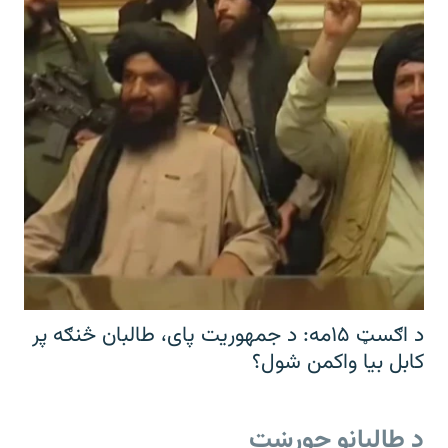
د اګسټ ۱۵مه: د جمهوریت پای، طالبان څنګه پر
کابل بیا واکمن شول؟
د طالبانو جوړښت