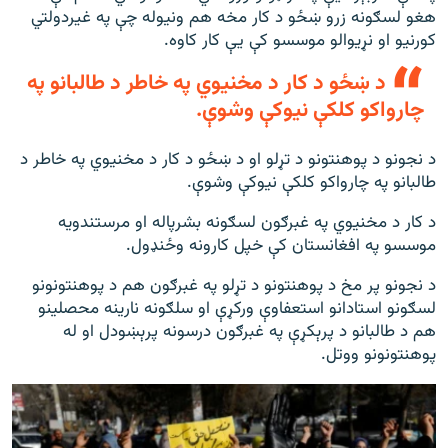
هغو لسګونه زرو ښځو د کار مخه هم ونیوله چې په غیردولتي
کورنیو او نړیوالو موسسو کې یې کار کاوه.
د ښځو د کار د مخنیوي په خاطر د طالبانو په
چارواکو کلکې نیوکې وشوې.
د نجونو د پوهنتونو د تړلو او د ښځو د کار د مخنیوي په خاطر د
طالبانو په چارواکو کلکې نیوکې وشوې.
د کار د مخنیوي په غبرګون لسګونه بشرپاله او مرستندویه
موسسو په افغانستان کې خپل کارونه وځنډول.
د نجونو پر مخ د پوهنتونو د تړلو په غبرګون هم د پوهنتونونو
لسګونو استادانو استعفاوې ورکړې او سلګونه نارینه محصلینو
هم د طالبانو د پرېکړې په غبرګون درسونه پرېښودل او له
پوهنتونونو ووتل.