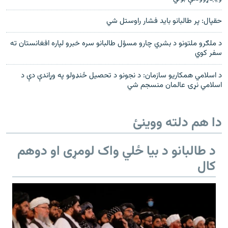
حقپال: پر طالبانو بايد فشار راوستل شي
د ملګرو ملتونو د بشري چارو مسؤل طالبانو سره خبرو لپاره افغانستان ته
سفر کوي
د اسلامي همکاريو سازمان: د نجونو د تحصيل ځنډولو په وړاندې دې د
اسلامي نړۍ عالمان منسجم شي
دا هم دلته ووینئ
د طالبانو د بیا ځلي واک لومړی او دوهم
کال