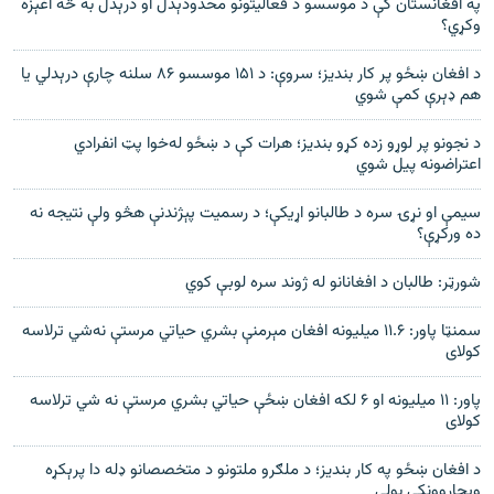
په افغانستان کې د موسسو د فعالیتونو محدودېدل او درېدل به څه اغېزه
وکړي؟
د افغان ښځو پر کار بندیز؛ سروې: د ۱۵۱ موسسو ۸۶ سلنه چارې درېدلي یا
هم ډېرې کمې شوي
د نجونو پر لوړو زده کړو بندیز؛ هرات کې د ښځو له‌خوا پټ انفرادي
اعتراضونه پیل شوي
سیمې او نړۍ سره د طالبانو اړیکې؛ د رسمیت پېژندنې هڅو ولې نتیجه نه
ده ورکړې؟
شورټر: طالبان د افغانانو له ژوند سره لوبې کوي
سمنټا پاور: ۱۱.۶ میلیونه افغان مېرمنې بشري حیاتي مرستې نه‌شي ترلاسه
کولای
پاور: ۱۱ میلیونه او ۶ لکه افغان ښځې حیاتي بشري مرستې نه شي ترلاسه
کولای
د افغان ښځو په کار بندیز؛ د ملګرو ملتونو د متخصصانو ډله دا پرېکړه
ویجاړوونکې بولي