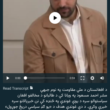
اړیکه
دري پاڼه
No media source currently available
Azadi English
راسره ملګري شئ
د ازادې اروپا/ ازادي راډيو ټولې پاڼې
Auto
0:00
0:59
240p
Read Transcript
د افغانستان د ملي مقاومت په نوم جبهې
مشر احمد مسعود په ويانا کې د طالبانو د مخالفو افغان
360p
سياستوالو سره د يوې غونډې په څنډه کې نن خبريالانو سره
480p
خبرې وکړې. د دې غونډې هدف د «يو ګډ سياسي دريځ جوړول»