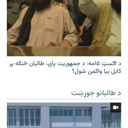
د اګسټ ۱۵مه: د جمهوریت پای، طالبان څنګه پر
کابل بیا واکمن شول؟
د طالبانو جوړښت