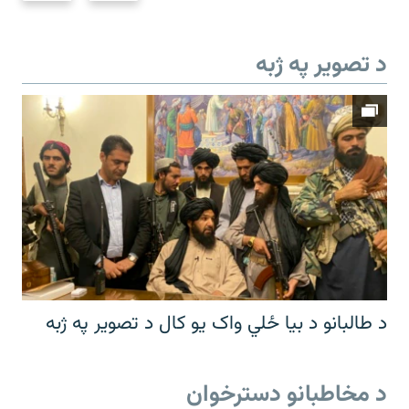
د تصویر په ژبه
د طالبانو د بیا ځلي واک یو کال د تصویر په ژبه
د مخاطبانو دسترخوان