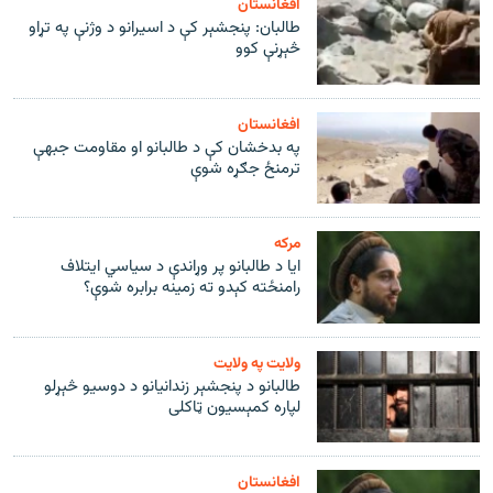
افغانستان
طالبان: پنجشېر کې د اسیرانو د وژنې په تړاو
څېړنې کوو
افغانستان
په بدخشان کې د طالبانو او مقاومت جبهې
ترمنځ جګړه شوې
مرکه
ایا د طالبانو پر وړاندې د سیاسي ایتلاف
رامنځته کېدو ته زمینه برابره شوې؟
ولایت په ولایت
طالبانو د پنجشېر زندانیانو د دوسیو څېړلو
لپاره کمېسیون ټاکلی
افغانستان