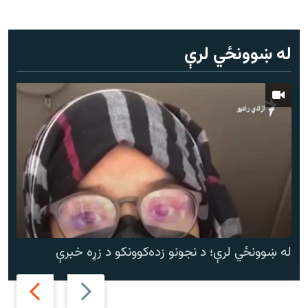
له ښوونځي لرې
له ښوونځي لرې؛ د نجونو زده‌کوونکو د زړه خبرې
Next
Previous
slide
slide