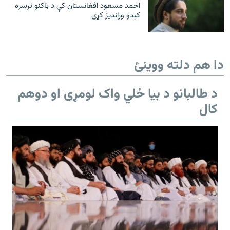
احمد مسعود افغانستان کې د ټاکنو ترسره
کېدو وړانديز کړی
دا هم دلته ووینئ
د طالبانو د بیا ځلي واک لومړی او دوهم
کال