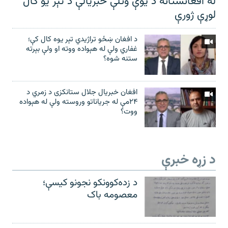
له افغانستانه د یوې وتلې خبریالې د تېر يو کال
لوړې ژورې
د افغان ښځو تراژیدي تېر یوه کال کې؛
غفاري ولې له هېواده ووته او ولې بېرته
ستنه شوه؟
افغان خبریال جلال ستانکزی د زمري د
۲۴مې له جریاناتو وروسته ولې له هېواده
ووت؟
د زړه خبرې
د زده‌کوونکو نجونو کیسې؛
معصومه باک