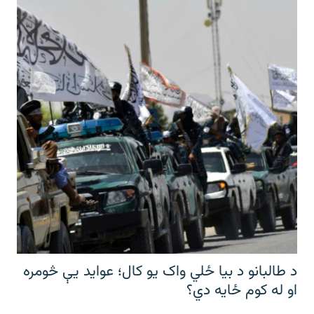
د طالبانو د بیا ځلي واک یو کال؛ عواید یې څومره
او له کوم ځایه دي؟