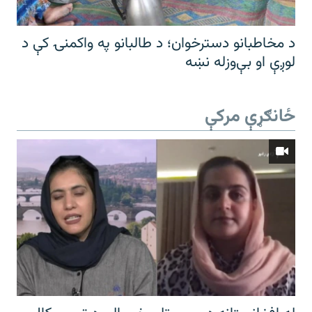
د مخاطبانو دسترخوان؛ د طالبانو په واکمنۍ کې د
لوږې او بې‌وزله نښه
ځانګړې مرکې