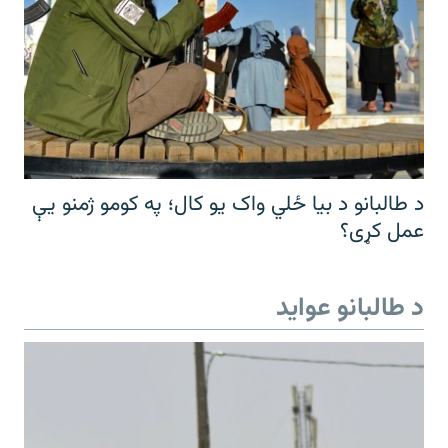
د طالبانو د بیا ځلي واک یو کال؛ په کومو ژمنو یې
عمل کړی؟
د طالبانو عواید