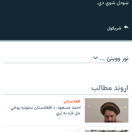
ښودل شوي دي.
720p
1080p
شريکول
480p
360p
240p
Auto
1080p
720p
نور ووینئ ...
اړوند مطالب
افغانستان
احمد مسعود: د افغانستان ستونزه پوځي
حل لاره نه لري