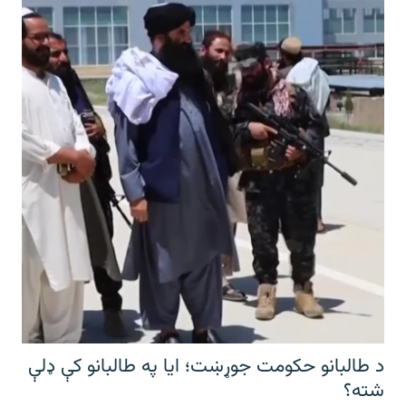
د طالبانو حکومت جوړښت؛ ایا په طالبانو کې ډلې
شته؟