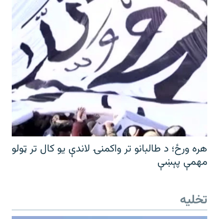
هره ورځ؛ د طالبانو تر واکمنۍ لاندې یو کال تر ټولو
مهمې پېښې
تخلیه