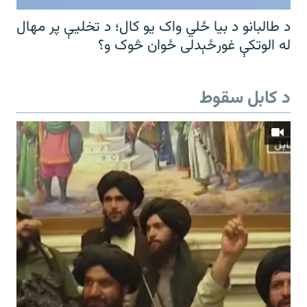
د طالبانو د بیا ځلي واک یو کال؛ د تخلیې پر مهال
له الوتکې غورځېدلی ځوان څوک و؟
د کابل سقوط