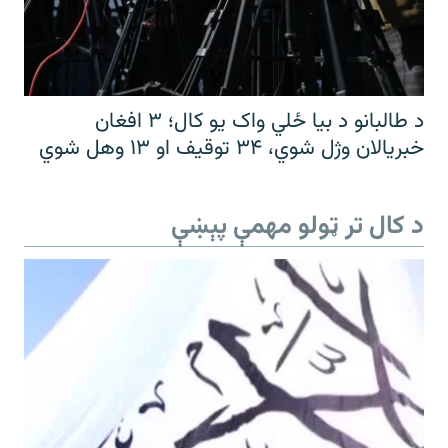
د طالبانو د بیا ځلي واک یو کال؛ ۳ افغان
خبریالان وژل شوي، ۳۴ توقیف او ۱۳ وهل شوي
د کال تر ټولو مهمې پېښې