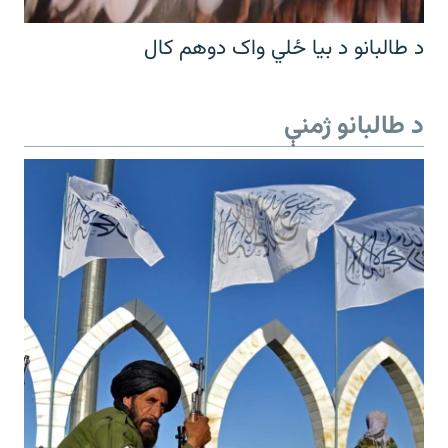
د طالبانو د بیا ځلي واک دوهم کال
د طالبانو ژمنې