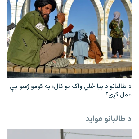
د طالبانو د بیا ځلي واک یو کال؛ په کومو ژمنو یې
عمل کړی؟
د طالبانو عواید