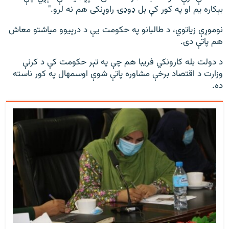
بېکاره یم او په کور کې بل ډوډۍ راوړنکی هم نه لرو."
نوموړې زیاتوي، د طالبانو په حکومت یې د درېیوو میاشتو معاش
هم پاتې دی.
د دولت بله کارونکي فریبا هم چې په تېر حکومت کې د کرنې
وزارت د اقتصاد برخې مشاوره پاتې شوې اوسمهال په کور ناسته
ده.