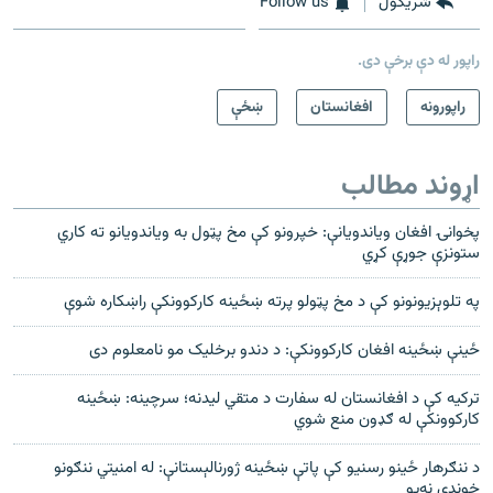
شريکول
Follow us
راپور له دې برخې دی.
راپورونه
افغانستان
ښځې
اړوند مطالب
پخوانۍ افغان وياندويانې: خپرونو کې مخ پټول به وياندويانو ته کاري
ستونزې جوړې کړي
په تلوېزیونونو کې د مخ پټولو پرته ښځینه کارکوونکې راښکاره شوې
ځينې ښځينه افغان کارکوونکې: د دندو برخلیک مو نامعلوم دى
ترکیه کې د افغانستان له سفارت د متقي لیدنه؛ سرچینه: ښځینه
کارکوونکې له ګډون منع شوي
د ننګرهار ځینو رسنیو کې پاتې ښځینه ژورنالېستانې: له امنیتي ننګونو
خوندي نه‌یو