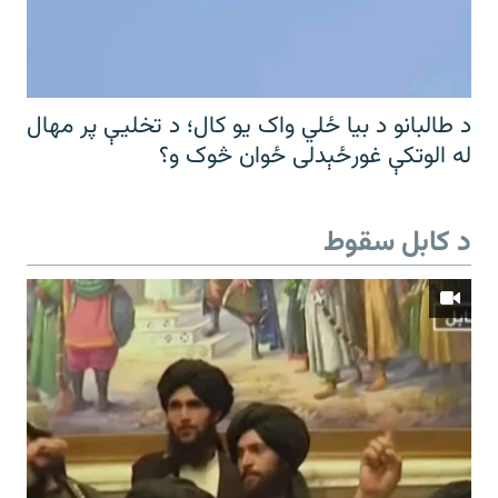
د طالبانو د بیا ځلي واک یو کال؛ د تخلیې پر مهال
له الوتکې غورځېدلی ځوان څوک و؟
د کابل سقوط