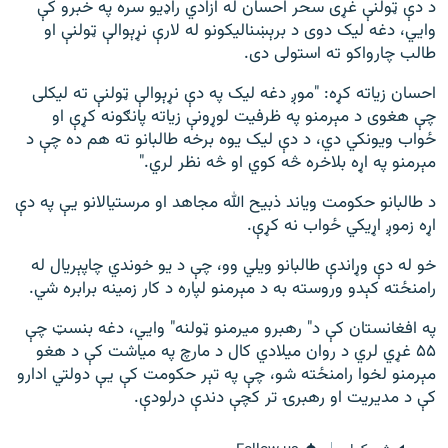
د دې ټولنې غړی سحر احسان له ازادي راډیو سره په خبرو کې
وايي، دغه لیک دوی د برېښنالیکونو له لارې نړېوالې ټولنې او
طالب چارواکو ته استولی دی.
احسان زياته کړه: "موږ دغه لیک په دې نړېوالې ټولنې ته لیکلی
چې هغوی د مېرمنو په ظرفیت لوړونې زیاته پانګونه کړې او
ځواب ویونکي دي، د دې لیک یوه برخه طالبانو ته هم ده چې د
مېرمنو په اړه بلاخره څه کوي او څه نظر لري."
د طالبانو حکومت ویاند ذبیح الله مجاهد او مرستیالانو یې په دې
اړه زموږ اړیکي ځواب نه کړې.
خو له دې وړاندې طالبانو ویلي وو، چې د یو خوندي چاپېريال له
رامنځته کېدو وروسته به د مېرمنو لپاره د کار زمینه برابره شي.
په افغانستان کې د" رهبرو میرمنو ټولنه" وايي، دغه بنسټ چې
۵۵ غړي لري د روان میلادي کال د مارچ په میاشت کې د هغو
مېرمنو لخوا رامنځته شو، چې په تېر حکومت کې یې دولتي ادارو
کې د مدیریت او رهبرۍ تر کچې دندې درلودې.