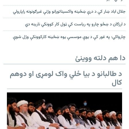
جلال اباد ښار کې د درې ښځينه واکسیناتورانو وژنې غبرګونونه راپارولي
د ارزګان د ښځو چارو په ریاست کې ټول کار کوونکي نارينه دي
چارواکي: په غور کې د یوې موسسې یوه ښځينه کارکوونکې وژل شوې
دا هم دلته ووینئ
د طالبانو د بیا ځلي واک لومړی او دوهم
کال