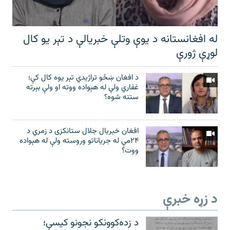
له افغانستانه د یوې وتلې خبریالې د تېر يو کال
لوړې ژورې
د افغان ښځو تراژیدي تېر یوه کال کې؛
غفاري ولې له هېواده ووته او ولې بېرته
ستنه شوه؟
افغان خبریال جلال ستانکزی د زمري د
۲۴مې له جریاناتو وروسته ولې له هېواده
ووت؟
د زړه خبرې
د زده‌کوونکو نجونو کیسې؛