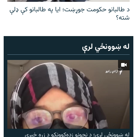
د طالبانو حکومت جوړښت؛ ایا په طالبانو کې ډلې
شته؟
له ښوونځي لرې
له ښوونځي لرې؛ د نجونو زده‌کوونکو د زړه خبرې