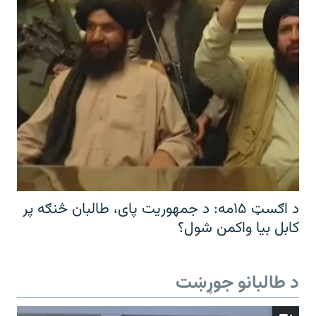
د اګسټ ۱۵مه: د جمهوریت پای، طالبان څنګه پر
کابل بیا واکمن شول؟
د طالبانو جوړښت