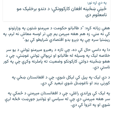
په دې اړه نور:
ځينې ښځينه افغان کارکوونکې: د دندو برخلیک مو
نامعلوم دى
هغې زياته کړه: "د طالبانو حکومت د مېرمنو شتون په وزارتونو
کې نه مني، زه هم هغه مېرمن یم چې تر اوسه معاش نه لرم، په
ریښتیا سره چې په ډېرو بدو اقتصادي شرایطو کې یو."
دا په داسې حال کې ده، چې تازه د رهبرو میرمنو ټولنې د یو سر
خلاصه لیک په وسیله له طالبانو او نړېوالې ټولنې غوښتې، چې د
هغو ښځینه دولتي کارکونکو وضعیت ته پاملرنه وکړي چې په کور
ناستې دي.
د دې لیک په پیل کې لیکل شوي، چې د افغانستان ښځې په
کورنۍ بند او ناغوښتل شوي تبعید کې دي.
په لیک کې وړاندې راغلي، چې د افغانستان مېرمنې د ځمکې په
سر هغه مېرمنې دي چې له سیاسي او ټولنیز جوړښت څځه لرې
شوي او په انزوا کې دي.