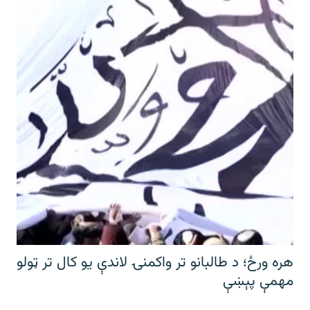
هره ورځ؛ د طالبانو تر واکمنۍ لاندې یو کال تر ټولو
مهمې پېښې