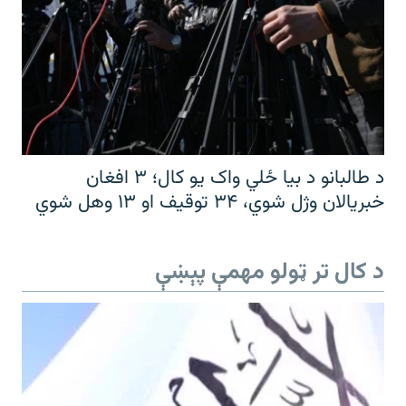
د طالبانو د بیا ځلي واک یو کال؛ ۳ افغان
خبریالان وژل شوي، ۳۴ توقیف او ۱۳ وهل شوي
د کال تر ټولو مهمې پېښې