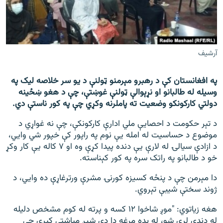
اړیکه
دري پاڼه
Azadi English
آرشیف
راسره ملګري شئ
په افغانستان کې د رهبرو مېرمنو ټولنې د یو سر خلاصه لیک په
وسیله له طالبانو او نړېوالې ټولنې غوښتې، چې د هغو ښځینه
دولتي کارکونکو وضعیت ته پاملرنه وکړي چې په کور ناستې دي.
د تېر حکومت د احصایې ملي ادارې کارکونکې، چې نه غواړي د
د ازادې اروپا/ ازادي راډيو ټولې پاڼې
موضوع د حساسیت له امله یې نوم په راپور کې خپور شي وايي،
د ازادې سیالۍ له لارې یې دنده پیدا کړې وه او ۷ کاله یې کار وکړ
خو د طالبانو په راتک سره په کور کېناسته.
دا مېرمن چې د پنځه کسیزه کورنۍ مشرې ورترغاړې ده وايي، د
ژوند سختې شیبې تېروي.
هغه زياتوي: "موږ شاخوا ۱۲ کسه و پرته له کوم مشخص دلیله
له دندې لرې شو، له بده مرغه دا دی شپږ میاشتې کېږي چې