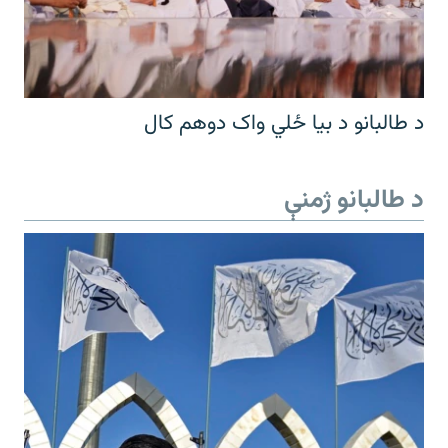
د طالبانو د بیا ځلي واک دوهم کال
د طالبانو ژمنې