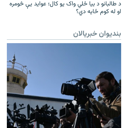
د طالبانو د بیا ځلي واک یو کال؛ عواید یې څومره
او له کوم ځایه دي؟
بندیوان خبریالان