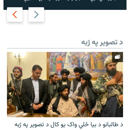
Next
Previous
slide
slide
د تصویر په ژبه
د طالبانو د بیا ځلي واک یو کال د تصویر په ژبه