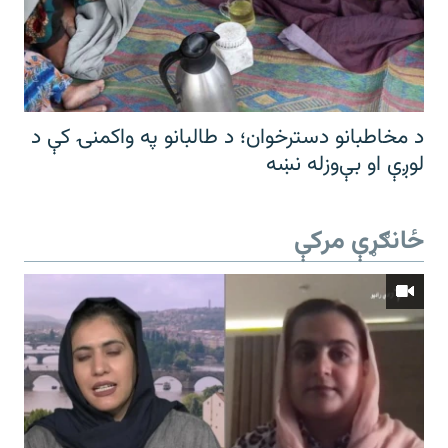
د مخاطبانو دسترخوان؛ د طالبانو په واکمنۍ کې د
لوږې او بې‌وزله نښه
ځانګړې مرکې