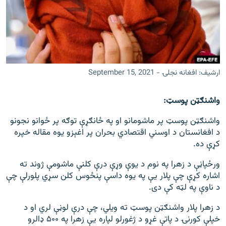
اړیکه
دري پاڼه
Azadi English
ارشیف: افغانه نجلۍ - September 15, 2021
راسره ملګري شئ
واشنګټن پوسټ:
واشنګټن پوسټ پر ماشومانو او په ځانګړې توګه پر ځوانو نجونو
د ازادې اروپا/ ازادي راډيو ټولې پاڼې
د افغانستان د اوسني اقتصادي بحران پر اغېزو یوه مقاله خپره
کړې ده.
ورځپاڼې د زهرا په نوم د یوې وړې درې کلنې ماشومې ژوند ته
اشاره کړې چې پلار یې په یوه داسې پنځوس کلن سړي پلورلې چې
د ناوې په لټه کې دی.
د زهرا پلار واشنګټن پوسټ ته ویلي، چې درې لوڼې لري او د
خپلې کورنۍ د پاتې غړو د ژغورلو لپاره یې زهرا په ۵۰۰ ډالرو