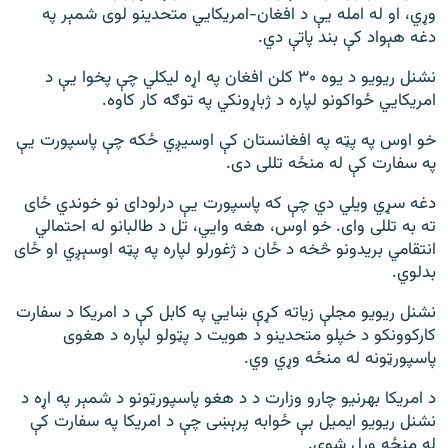
وړي، او له امله یې د افغان-امریکایي متحدینو لوی شمېر په
دغه هېواد کې بند پاتې دي.
نشنل ریویو د یوه ۳۰ کلن افغان په اړه لیکلي چې پخوا یې د
امریکايي ځواکونو لپاره د ژباړونکي په توګه کار کاوه.
خو اوس په پټه په افغانستان کې اوسیږي ځکه چې پاسپورت یې
په سفارت کې له منځه تللی دی.
دغه سړي ویلي دي چې که پاسپورت یې درلودای نو خوندي ځای
ته به تللی وای. خو اوس، هغه وايي، تل د طالبانو له احتمالي
انتقامي بریدونو څخه د ځان د ژغورلو لپاره په پټه اوسېږي او ځای
بدلوي.
نشنل ریویو مجلې زیاته کړې ښايي په کابل کې د امریکا د سفارت
کارکوونکو د خپلو متحدینو د هویت د پټولو لپاره د هغوی
پاسپورټونه له منځه وړي وي.
د امریکا بهرنیو چارو وزارت د د هغو پاسپورټونو د شمېر په اړه د
نشنل ریویو ایمیل بې ځوابه پرېښی چې د امریکا په سفارت کې
له منځه وړل شوي.