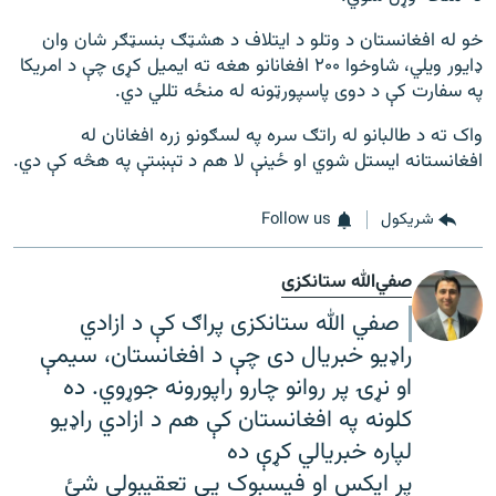
خو له افغانستان د وتلو د ایتلاف د هشټګ بنسټګر شان وان
ډایور ویلي، شاوخوا ۲۰۰ افغانانو هغه ته ایمیل کړی چې د امریکا
په سفارت کې د دوی پاسپورټونه له منځه تللي دي.
واک ته د طالبانو له راتګ سره په لسګونو زره افغانان له
افغانستانه ایستل شوي او ځینې لا هم د تېښتې په هڅه کې دي.
شريکول
Follow us
صفي‌الله ستانکزی
صفي الله ستانکزی پراګ کې د ازادي
راډیو خبریال دی چې د افغانستان، سیمې
او نړۍ پر روانو چارو راپورونه جوړوي. ده
کلونه په افغانستان کې هم د ازادي راډیو
لپاره خبریالي کړې ده
پر ایکس او فیسبوک یې تعقیبولی شئ