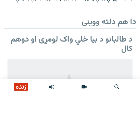
دا هم دلته ووینئ
د طالبانو د بیا ځلي واک لومړی او دوهم
کال
زنده
لټون
د طالبانو د بیا ځلي واک دوهم کال