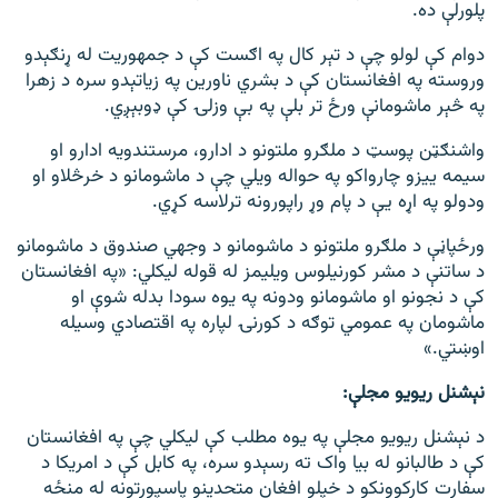
پلورلې ده.
دوام کې لولو چې د تېر کال په اګست کې د جمهوریت له ړنګېدو
وروسته په افغانستان کې د بشري ناورین په زیاتېدو سره د زهرا
په څېر ماشومانې ورځ تر بلې په بې وزلۍ کې ډوبېږي.
واشنګټن پوسټ د ملګرو ملتونو د ادارو، مرستندویه ادارو او
سیمه ییزو چارواکو په حواله ویلي چې د ماشومانو د خرڅلاو او
ودولو په اړه یې د پام وړ راپورونه ترلاسه کړي.
ورځپاڼې د ملګرو ملتونو د ماشومانو د وجهي صندوق د ماشومانو
د ساتنې د مشر کورنیلوس ویلیمز له قوله لیکلي: «په افغانستان
کې د نجونو او ماشومانو ودونه په یوه سودا بدله شوې او
ماشومان په عمومي توګه د کورنۍ لپاره په اقتصادي وسیله
اوښتي.»
نېشنل ریویو مجلې:
د نېشنل ریویو مجلې په یوه مطلب کې لیکلي چې په افغانستان
کې د طالبانو له بیا واک ته رسېدو سره، په کابل کې د امریکا د
سفارت کارکوونکو د خپلو افغان متحدینو پاسپورتونه له منځه