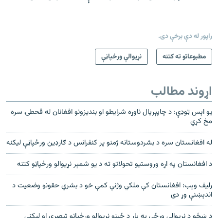
راپور له دې برخې دی.
مطبوعاتو ته کتنه
نړیوالې ورځپاڼې
اړوند مطالب
یو اېس ټوډې: د چاپېریال ناوړه شرایطو او بندیزونو افغانان له قحطۍ سره
مخ کړي
له افغانستان سره د بشردوستانه ژمنو پر کنفرانس د ګارډین ورځپاڼې لیکنه
د افغانستان په اړه وروستیو تحولاتو ته د یو شمېر نړیوالو ورځپاڼو کتنه
رلیف وېب: افغانستان کې ملکي وژنې کمې خو د بشري حقونو وضعیت د
اندېښنې وړ دی
د ښځو د نړیوالې ورځې په پار د ځینو نړیوالو ورځپاڼو تبصرې او لیکنې