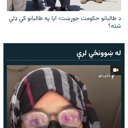
د طالبانو حکومت جوړښت؛ ایا په طالبانو کې ډلې
شته؟
له ښوونځي لرې