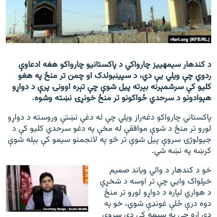
اړیکه
دري پاڼه
Azadi English
د کندهار سیمه‎ییز چارواکي د پاکستانيو چارواکو هغه ادعاوې
ردوي چې ویلي یې دي، د سپین‎بولدک او چمن تر منځ په هغو
راسره ملګري شئ
کلیو کې سرشمېرنه بېرته پیل شوې چې تېره اوونۍ پرې د دواړو
هېوادونو د سرحدي ځواکونو تر منځ خونړۍ نښته وشوه.
پاکستاني چارواکو دغه‌راز ویلي چې له دغې نښتې وروسته د دواړو
د ازادې اروپا/ ازادي راډيو ټولې پاڼې
لورو تر منځ د شوې موافقې له مخې په دغو سرحدي کلیو کې د
جیولوژۍ سروې پیل شوې تر څو په لانجمنو سیمو کې بېله شوې
کرښه په نښه شي.
خو د کندهار د والي ویاند صمیم
خپلواک وایي چې تر اوسه د شخړې
د هواري لپاره د دواړو لورو تر منځ
دوه درې ځلې غونډې شوي، خو په
دې اړه چې په سیمه کې دې سروې