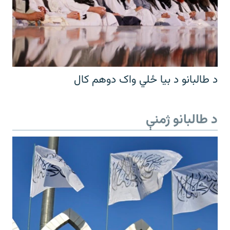
د طالبانو د بیا ځلي واک دوهم کال
د طالبانو ژمنې