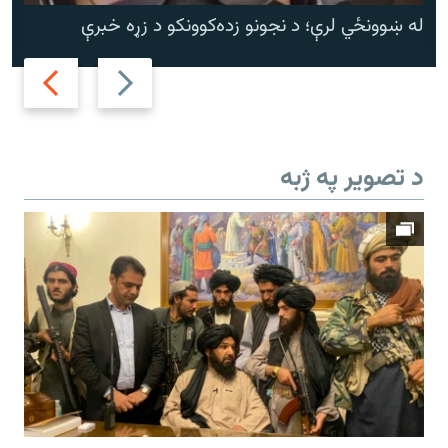
له ښوونځي لرې؛ د نجونو زده‌کوونکو د زړه خبرې
Next
Previous
slide
slide
د تصویر په ژبه