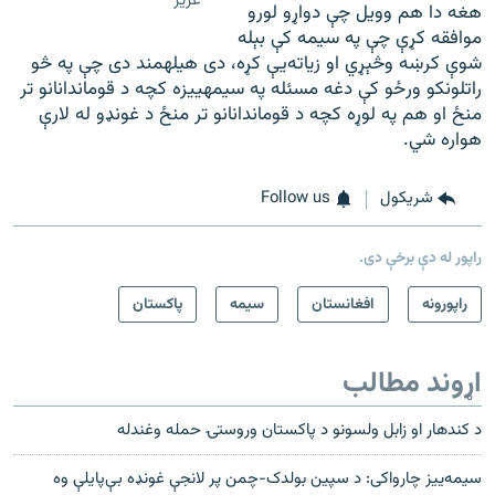
عزیز
هغه دا هم وویل چې دواړو لورو
موافقه کړې چې په سیمه کې بېله
شوې کرښه وڅېړي او زیاته‌یې کړه، دی هیله‎مند دی چې په څو
راتلونکو ورځو کې دغه مسئله په سیمه‎ییزه کچه د قوماندانانو تر
منځ او هم په لوړه کچه د قوماندانانو تر منځ د غونډو له لارې
هواره شي.
شريکول
Follow us
راپور له دې برخې دی.
راپورونه
افغانستان
سيمه
پاکستان
اړوند مطالب
د کندهار او زابل ولسونو د پاکستان وروستۍ حمله وغندله
سیمه‌ییز چارواکی: د سپین بولدک-چمن پر لانجې غونډه بې‌پایلې وه