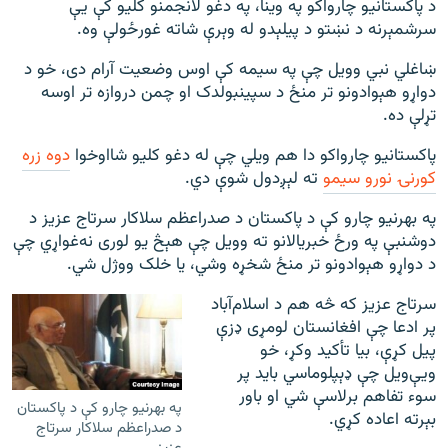
د پاکستانيو چارواکو په وینا، په دغو لانجمنو کلیو کې یې
سرشمېرنه د نښتو د پیلېدو له وېرې شاته غورځولې وه.
ښاغلي نبي وویل چې په سیمه کې اوس وضعیت آرام دی، خو د
دواړو هېوادونو تر منځ د سپین‎بولدک او چمن دروازه تر اوسه
تړلې ده.
پاکستانيو چارواکو دا هم ویلي چې له دغو کلیو شااوخوا
دوه زره
کورنۍ نورو سیمو
ته لېږدول شوې دي.
په بهرنیو چارو کې د پاکستان د صدراعظم سلاکار سرتاج عزیز د
دوشنبې په ورځ خبریالانو ته وویل چې هېڅ یو لوری نه‌غواړي چې
د دواړو هېوادونو تر منځ شخړه وشي، یا خلک ووژل شي.
سرتاج عزیز که څه هم د اسلام‌آباد
پر ادعا چې افغانستان لومړی ډزې
پیل کړې، بیا تأکید وکړ، خو
ویې‌ویل چې ډېپلوماسي باید پر
سوء تفاهم برلاسې شي او باور
په بهرنیو چارو کې د پاکستان
بېرته اعاده کړي.
د صدراعظم سلاکار سرتاج