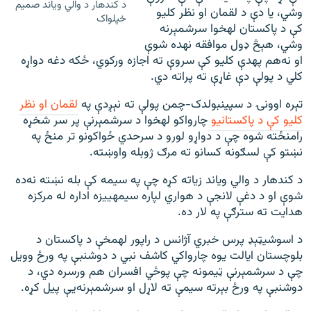
د کندهار د والي ویاند صمیم
وشي، یا دې د لقمان او نظر کلیو
خپلواک
کې د پاکستان له‎خوا سرشمېرنه
وشي، هېڅ ډول موافقه نه‎ده شوې
او نه‌هم په‎دې کلیو کې سروې ته اجازه ورکوي، ځکه دغه دواړه
کلي د پولې دې غاړې ته پراته دي.
تېره اوونۍ د سپین‎بولدک-چمن پولې ته نېږدې په
لقمان او نظر
کلیو کې د پاکستانيو
چارواکو له‎خوا د سرشمېرنې پر سر شخړه
رامنځته شوه چې د دواړو لورو د سرحدي ځواکونو تر منځ په
نښتو کې لسګونه کسانو ته مرګ ژوبله واوښته.
د کندهار د والي ویاند زیاته کړه چې په سیمه کې بله نښته نه‌ده
شوې او د دغې لانجې د هواري لپاره سیمه‎ییزه اداره له مرکزه
هدایت ته سترګې په لار ده.
د اسوشیټېډ پرس خبري آژانس د راپور له‎مخې د پاکستان د
بلوچستان ایالت یوه چارواکي کاشف نبي د دوشنبې په ورځ وویل
چې د سرشمېرنې ټیمونه چې پوځي افسران هم ورسره دي، د
دوشنبې په ورځ بېرته سیمې ته لاړل او سرشمېرنه‌یې پیل کړه.