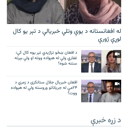
له افغانستانه د یوې وتلې خبریالې د تېر يو کال
لوړې ژورې
د افغان ښځو تراژیدي تېر یوه کال کې؛
غفاري ولې له هېواده ووته او ولې بېرته
ستنه شوه؟
افغان خبریال جلال ستانکزی د زمري د
۲۴مې له جریاناتو وروسته ولې له هېواده
ووت؟
د زړه خبرې