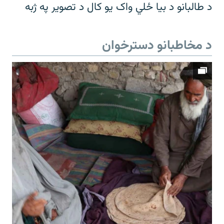
د طالبانو د بیا ځلي واک یو کال د تصویر په ژبه
د مخاطبانو دسترخوان