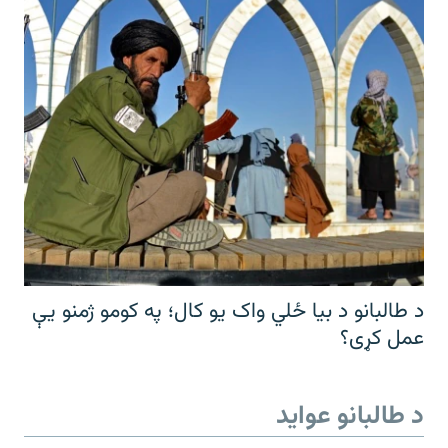
د طالبانو د بیا ځلي واک یو کال؛ په کومو ژمنو یې
عمل کړی؟
د طالبانو عواید