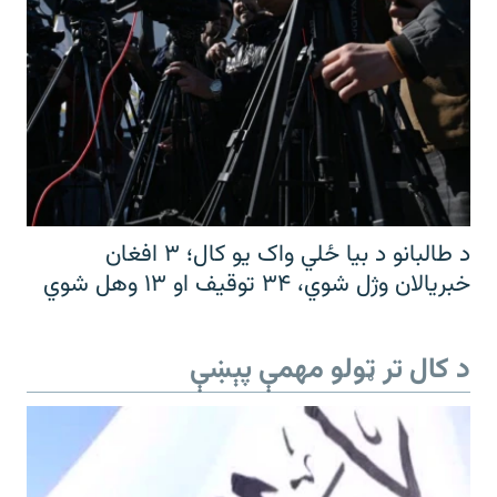
د طالبانو د بیا ځلي واک یو کال؛ ۳ افغان
خبریالان وژل شوي، ۳۴ توقیف او ۱۳ وهل شوي
د کال تر ټولو مهمې پېښې