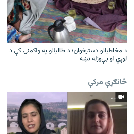
د مخاطبانو دسترخوان؛ د طالبانو په واکمنۍ کې د
لوږې او بې‌وزله نښه
ځانګړې مرکې