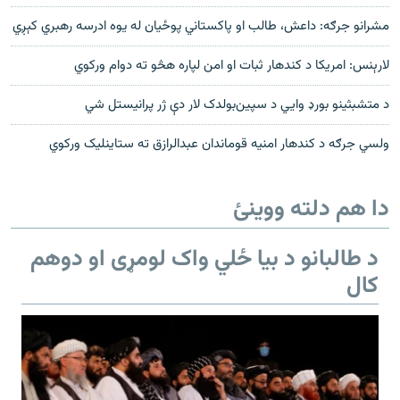
مشرانو جرګه: داعش، طالب او پاکستاني پوځيان له یوه ادرسه رهبري کېږي
لارېنس: امریکا د کندهار ثبات او امن لپاره هڅو ته دوام ورکوي
د متشبثینو بورډ وایي د سپین‌بولدک لار دې ژر پرانیستل شي
ولسي جرګه د کندهار امنیه قوماندان عبدالرازق ته ستاینلیک ورکوي
دا هم دلته ووینئ
د طالبانو د بیا ځلي واک لومړی او دوهم
کال