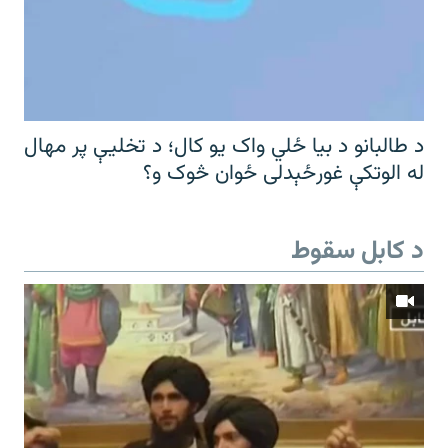
د طالبانو د بیا ځلي واک یو کال؛ د تخلیې پر مهال
له الوتکې غورځېدلی ځوان څوک و؟
د کابل سقوط