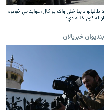
د طالبانو د بیا ځلي واک یو کال؛ عواید یې څومره
او له کوم ځایه دي؟
بندیوان خبریالان