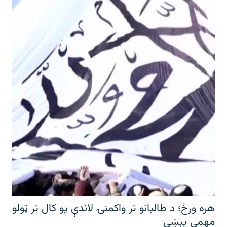
هره ورځ؛ د طالبانو تر واکمنۍ لاندې یو کال تر ټولو
مهمې پېښې