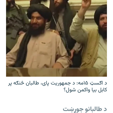
د اګسټ ۱۵مه: د جمهوریت پای، طالبان څنګه پر
کابل بیا واکمن شول؟
د طالبانو جوړښت