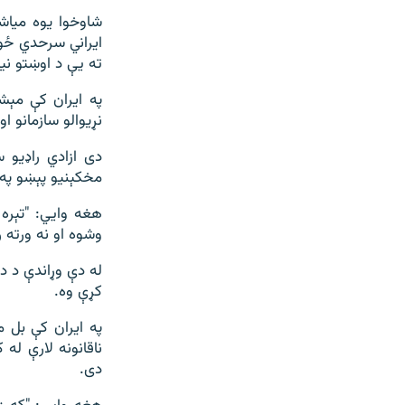
شاوخوا یوه میاش
ته یې د اوښتو ن
په ایران کې مېش
نړیوالو سازمانو ا
دی ازادي راډیو س
مخکېنیو پېښو په 
هغه وايي: "تېره
وشوه او نه ورته 
له دې وړاندې د د
کړې وه.
په ایران کې بل م
ناقانونه لارې له 
دی.