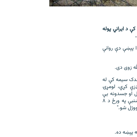
ې د ایراني پوله
 پېښې دې روانې
له زوی دی.
فندک سیمه کې له
زې کړي، لومړۍ
 ووژل شول او جسدونه یې
وموندل شول او موږ یې رسنیو ته راپور ورکړ او دوهمه پېښه د یکشنبې په ورځ د ۸
ووژل شو."
ه پېښه ده.