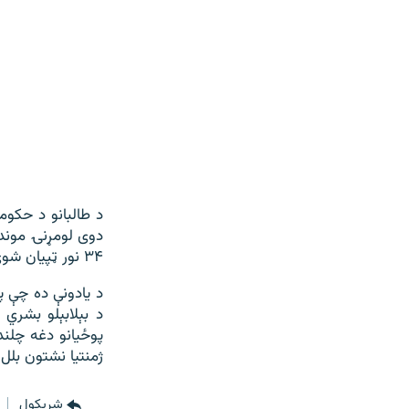
د طالبانو د حکو
دوی لومړنۍ موندن
۳۴ نور ټپیان شوي، خو دوی تر اوسه د خپلو څېړنو وروستۍ پایلې نه دي اعلان کړي.
د یادونې ده چې پ
د بېلابېلو بشري 
پوځيانو دغه چلند 
ژمنتیا نشتون بلل
شريکول