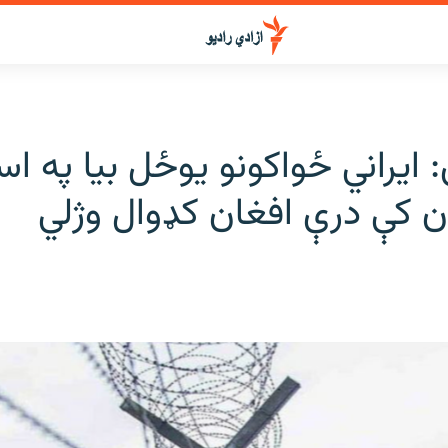
ایراني ځواکونو یوځل بیا په ا
ن کې درې افغان کډوال وژلي