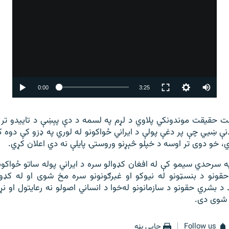
Auto
0:00
3:25
240p
مت حقیقت موندونکي پلاوي د لړم په لسمه د دې پېښې د تاییدو تر 
360p
ې ښيي چې پر دغې پولې د ایراني ځواکونو له لوري په ډزو کې دوه
480p
720p
ه سرحدي سیمو کې له افغان کډوالو سره د ایراني پوله ساتو ځواکونو
حقونو د بنسټونو له نیوکو او غبرګونونو سره مخ شوی او له کډوا
1080p
د بشري حقونو د سازمانونو له‌خوا د انساني اصولو نه رعایتول او نړ
 شوی دی.
480p
360p
240p
Auto
Follow us
چاپي بڼه