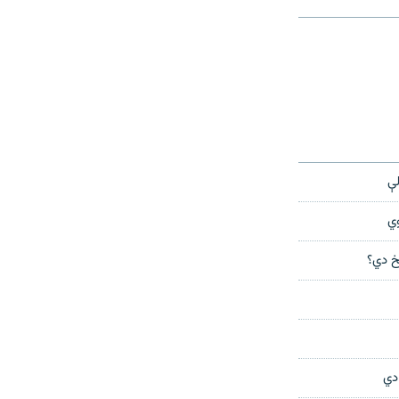
height
width
px
px
لې
وي
خ دي؟
 دي