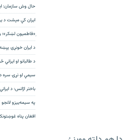
حال وش سازمان: اير
ایران کې مېشت د يو
ِ«فاطمیون لښکر»؛ ول
د ایران خونړۍ پېښه؛ د و
د طالبانو او ایراني 
سیمې او نړۍ سره د 
باختر اژانس: د ایراني ځ
په سيمه‌ييزو لانجو ک
افغان پناه غوښتونکي
دا هم دلته ووینئ