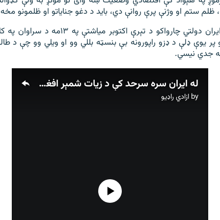
موږ په هېواد کې اقتصادي وضعیت ښه وای نو مونږ به ولې کډوالېد
، ظلم ستم او وژنې پرې روانې دي، باید د دغو جنایاتو او ظلمونو مخه
له دې وړاندې د ایران دولتي چارواکو د تېرې اکتوبر
الو پر یوې ډلې د ډزو راپورونه بې بنسټه بللي وو او ویلي وو چې د ط
نه جدي نیسي.
له ایران سره سرحد کې د زیات شمېر افغانانو وژل کېدل؛ غبرګونونه او د پېښې څرنګوالی
by
ازادي راډیو
No media source currently available