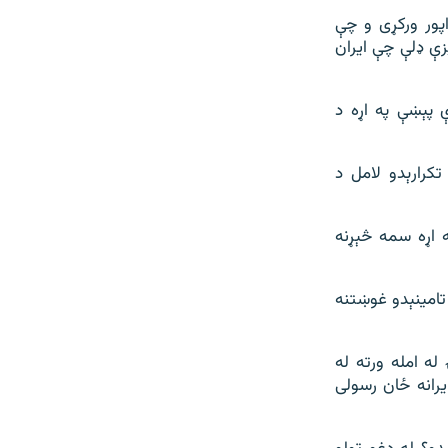
پور ورکړی و چې
 سراوان په کلګان سیمه کې د افغان کډوالو په یوه ۳۰۰ کسیزې ډلې چې ایران
 پېښې په اړه د
تکرارېدو لامل د
 اړه سمه څېړنه
تامینېدو غوښتنه
له امله ورته له
ایرانه ځان رسولی