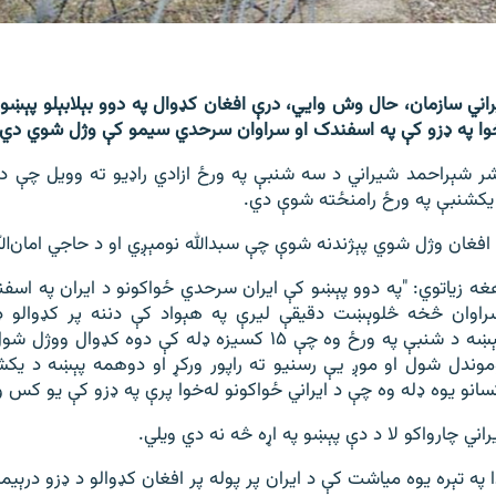
اني سازمان، حال وش وایي، درې افغان کډوال په دوو بېلابېلو پېښو ک
‌خوا په ډزو کې په اسفندک او سراوان سرحدي سیمو کې وژل شوي دي.
ر شېراحمد شیراني د سه شنبې په ورځ ازادي راډیو ته وویل چې دا
 یکشنبې په ورځ رامنځته شوې دي.
افغان وژل شوي پېژندنه شوې چې سبدالله نومېږي او د حاجي امان‌ال
غه زیاتوي: "په دوو پېښو کې ایران سرحدي ځواکونو د ایران په اس
راوان څخه څلوېښت دقیقې لیرې په هېواد کې دننه پر کډوالو ډ
پېښه د شنبې په ورځ وه چې ۱۵ کسیزه ډله کې دوه کډوال
سانو یوه ډله وه چې د ایراني ځواکونو له‌خوا پرې په ډزو کې یو کس 
یراني چارواکو لا د دې پېښو په اړه څه نه دي ویلي.
ا په تېره یوه میاشت کې د ایران پر پوله پر افغان کډوالو د ډزو درېیم