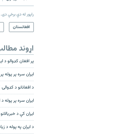
راپور له دې برخې دی.
افغانستان
اړوند مطال
پر افغان کډوالو د ای
ايران سره پر پوله پ
د افغانانو د کډوال
ايران سره پر پوله 
ایران کې د خبریالان
د ايران په پوله د زي