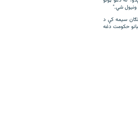
و؟ له دغو ټولو
 ونیول شي."
 میاشتې په ۱۳مه د سراوان په کلګان سیمه کې د
البانو حکومت دغه