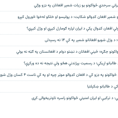
اني سرحدي ځواکونو یو زیات شمېر افغانان په ډزو وژلي
 شمېر افغان کډوالو شکايت: د پوليسو او خلکو له‌خوا ځورول کېږو
ې افغان کډوال پکې د ایران لپاره ګومارل کیږي او وژل کیږي؟
ژل شویو افغانانو شمېر په کې ۱۴ ته رسېدلی
ځواکونو جګړه؛ ځینې افغانان د نښتو دوام د افغانستان په ګټه نه ‌بولي
طالبانو اړیکې؛ د رسمیت پېژندنې هڅو ولې نتیجه نه ده ورکړې؟
واکونو په ډزو کې د افغان کډوالو موټر چپه او په کې ناست ۴ کسان وژل شوي
ې د طالبانو ښکېلتیا
: د ترکيې او ايران امنيتي ځواکونو راسره تاوتريخوالی کړی