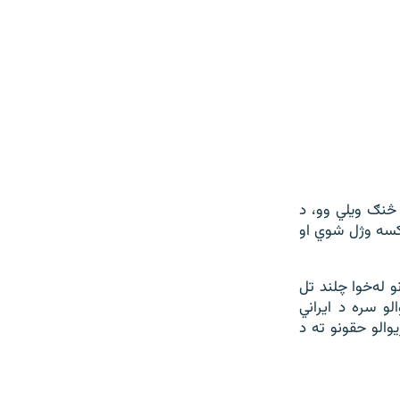
څنګ ویلي وو، د
 کسه وژل شوي او
 له‌خوا چلند تل
لو سره د ايراني
یوالو حقونو ته د