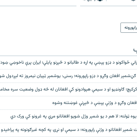
1080p
720p
راپورونه
ب
راني ځواکونو د ډزو پېښې په اړه د طالبانو د څېړنو پایلې؛ ایران پرې ناخوښي ښود
ر ګڼ‌شمېر افغان وګړو د ډزو راپورونه؛ رسنۍ: يوشمېر ټپيان نيمروز ته لېږدول ش
ۍ کړکېچ؛ ګاونډيو او د سيمې هېوادونو کې افغانان له څه ډول وضعيت سره مخام
د افغان وګړو د وژنې پېښې د څېړنې غوښتنه وشوه
و یوه ټولنه: لا هم د یو شمېر وژل شویو افغانانو مړي په غرونو کې ورک دي
ات شمېر افغانانو د وژنې راپورونه؛ د سيمې او نړۍ په کچه غبرګونونه په پراخېدو