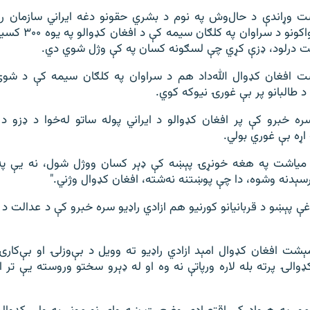
ت وړاندې د حال‌وش په نوم د بشري حقونو دغه ایراني سازمان را
ایراني سرحدي ځواکونو د
یت درلود، ډزې کړي چې لسګونه کسان په کې وژل شوي دي.
ت افغان کډوال الله‌داد هم د سراوان په کلګان سیمه کې د شوې
و د طالبانو پر بې غورۍ نیوکه کوي.
ره خبرو کې پر افغان کډوالو د ایراني پوله ساتو له‌خوا د ډزو د 
اړه بې غوري بولي.
 میاشت په هغه خونړۍ پېښه کې ډېر کسان ووژل شول، نه یې په
رسېدنه وشوه، دا چې پوښتنه نه‌شته، افغان کډوال وژني."
غې پېښو د قربانیانو کورنیو هم ازادي راډیو سره خبرو کې د عدالت د 
ېشت افغان کډوال امېد ازادي راډیو ته وویل د بې‌وزلۍ او بې‌کارۍ 
کډوالۍ پرته بله لاره ورپاتې نه وه او له ډېرو سختو وروسته یې تر 