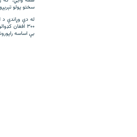
هغه وايي: "که ز
سختو پولو تېرېږو
۳۰۰ افغان کډو
بې اساسه راپورو