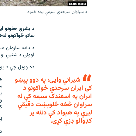
د سراوان سرحدي سیمې یوه څنډه
د بشري حقونو ایر
ساتو ځواکونو له
د دغه سازمان مش
اوونۍ د شنبې او
ده وویل چې د یو 
شیراني وايي: په دوو پېښو
ه
س
کې ایران سرحدي ځواکونو د
ایران په اسفندک سیمه کې له
سراوان څخه څلوېښت دقیقې
ک
لیرې په هېواد کې دننه پر
ا
کډوالو ډزې کړي.
د