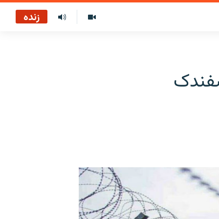
زنده
سفندک