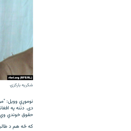
شکریه بارکزۍ
نوموړې وويل: "مو
دی. دننه په افغا
حقوق خوندي وي، م
که څه هم د طالبا