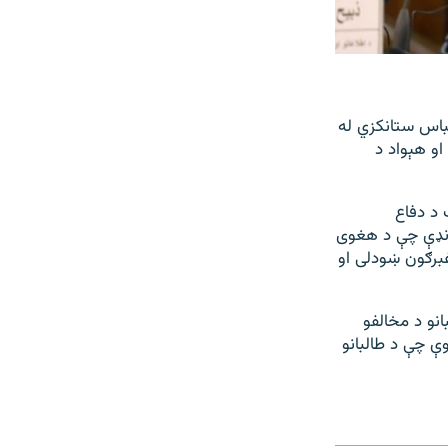
باس ستانکزي له
او هېواد د
 د دفاع
ونډې چې د هغوی
برګون ښودلی او
انو د مخالفو
 چې د طالبانو