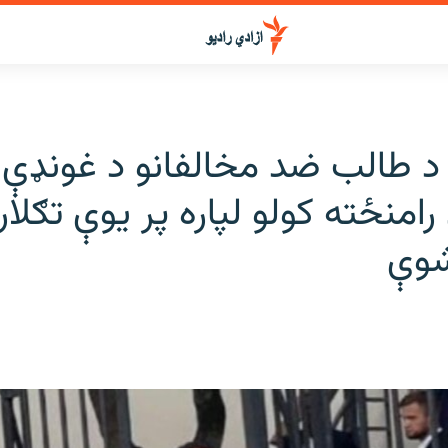
 د طالب ضد مخالفانو د غونډې 
رامنځته کولو لپاره پر یوې تګلا
شوې