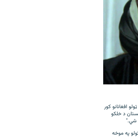
لو افغانانو کور
نستان د خلکو
 شي."
ولو په موخه