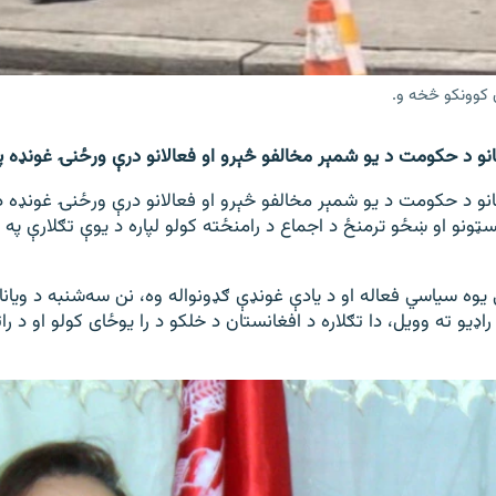
 کوونکو څخه و.
لبانو د حکومت د یو شمېر مخالفو څېرو او فعالانو درې ورځنۍ غونډه پ
لبانو د حکومت د یو شمېر مخالفو څېرو او فعالانو درې ورځنۍ غونډه 
سټونو او ښځو ترمنځ د اجماع د رامنځته کولو لپاره د یوې تګلارې په 
یوه سیاسي فعاله او د يادې غونډې ګډونواله وه، نن سه‌شنبه د ویانا
اډيو ته وویل، دا تګلاره د افغانستان د خلکو د را يوځای کولو او د رات