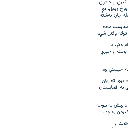
 کېږي او د دوی
ورځ وویل، دې
له چاره نه‌شته.
 مقاومت مخه
 توګه وګڼل شي.
م وکړ، د
ړه بحث او خبرې
ه اخيستې وه.
 دوی ته زیان
 په افغانستان
ک د وېش په موخه
غېزمن به وي.
تحد او