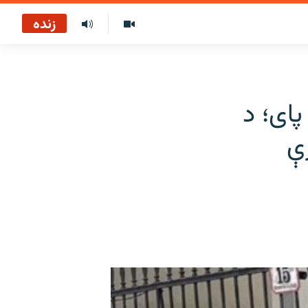
زنده
پای؛ د
رې