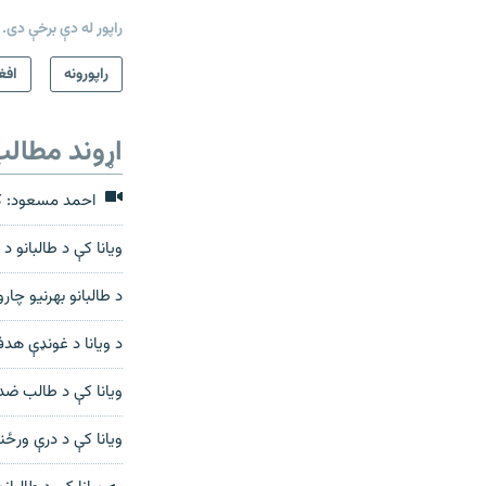
راپور له دې برخې دی.
راپورونه
افغ
اړوند مطال
احمد مسعود: که 
ویانا کې د طالبانو 
د طالبانو بهرنیو چا
د ويانا د غونډې هد
ويانا کې د طالب ض
ويانا کې د درې ورځنۍ