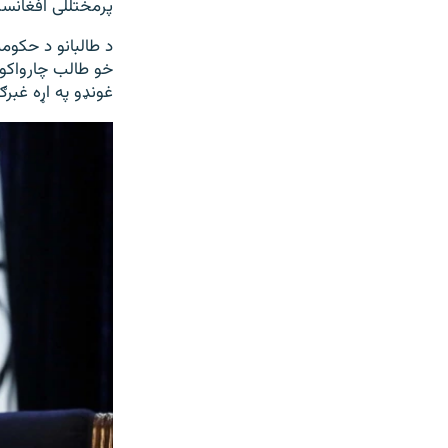
پرمختللی افغانست
د طالبانو د حکومت
خو طالب چارواکو 
غونډو په اړه غبر