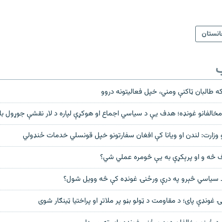
انستان
ب
طالبان ټاکنې ومني، خپل فعالیتونه دروو
د مخالفانو غونډه؛ هدف یې د سیاسي اجماع او هوکړې لپاره د لار نقشې جوړول 
رو وزارت: لندن او ویانا کې افغان سفارتونو خپل قونسلي خدمات ځنډولي
ف څه و او پرېکړې به يې څومره عملي شي؟
د سياسي څېرو په درې ورځنۍ غونډه کې څه وويل شول؟
 غونډې پای؛ د مقاومت د ټولو بڼو پر ملاتړ او پراختيا ټينګار شوی