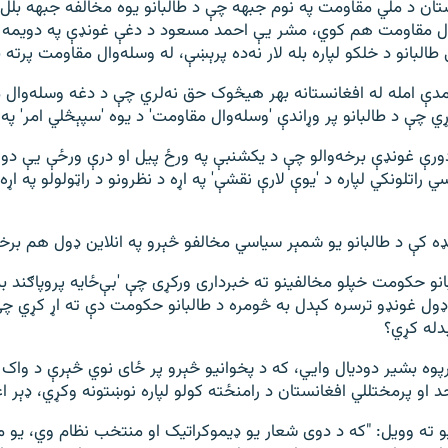
ستان د ملي مقاومت په نوم جبهه چې د طالبانو یوه مخالفه جبهه بلل
وال مقاومت هم کوي، مشر يې احمد مسعود د دغې غونډې په دویمه 
طالبانو د خلکو لپاره بله لار نه‌ده پرېښې، له وسله‌وال مقاومت پرته ب
دې امله له افغانستانه بهر هیڅوک حق نه‌لري چې د دغه وسله‌وال
ي چې د طالبانو پر وړاندې 'وسله‌وال مقاومت' د یوه 'سپېڅلي امر' په
 دورې غونډې برخه‌والو چې د یکشنبې په ورځ پیل او درې ورځې یې دوا
 راتلونکي لپاره د 'یوې لارې نقشې' په اړه د نظرونو د راټولولو په ا
نډه کې د طالبانو يو شمېر سياسي مخالفو څېرو په انلاين ډول هم برخ
نو حکومت خپلو مخالفینو ته خبرداری ورکړی چې 'بې‌ځايه پروپاګند به
ډول غونډو ترسره کېدل به څومره د طالبانو حکومت دې ته اړ کړي چې
بدله کړي؟
پوه بشير دوديال وايي، که د پخوانيو څېرو پر ځاى نوي څېرې د وا
د او پرمختللي افغانستان د رامنځته کولو لپاره نوښتونه وکړي، ډېر ا
يو ته وويل: "که د دوی شعار يو ډيموکراتيک او منتخب نظام وي، يو م