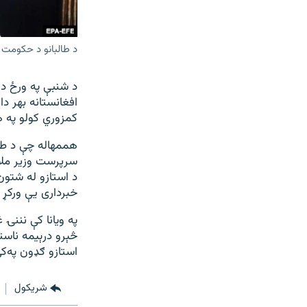
د طالبانو د حکومت و
د شنبې په ورځ د
افغانستانه بهر دا
کمزوري کولو په 
هممهاله چې د طال
سرپرست وزیر ملا
د استازو له شتو
خبرداری یې ورکړ چ
په ویانا کې نننۍ 
څېرو درېیمه ناس
استازو ګډون په‌کې
شريکول