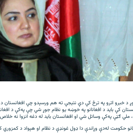
ږ د خبرو اترو په ترڅ کې دې نتيجې ته هم ورسېدو چې افغانستان د ټو
نستان کې بايد د افغانانو په خوښه يو نظام جوړ شي چې په‌کې د افغا
لي ګټې په‌کې وساتل شي او افغانستان بايد له دغه انزوا نه خلاص
نو حکومت له‌دې وړاندې دا ډول غونډې د نظام او هېواد د کمزوري ک