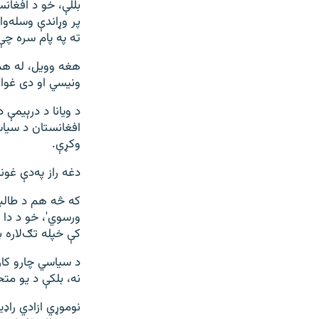
بللې، خو د افغان
پر وړاندې وسله‌
ته په پام سره چې 
هغه وویل، له هم
ونیسي او دی غواړ
د ویانا د درېیمې
افغانستان د سیاسي
وکړې.
دغه راز په‌دې غو
که څه هم د طالبا
ورسوي'، خو د دا 
کې خپله تګ‌لاره 
د سياسي چارو کار
نه، بلکې د يو متح
نوموړي ازادي راډ