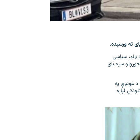
ای ته ورسېده.
د ډلو، سیاسي
جوړولو سره پای
 د غونډې په
لونکي لپاره