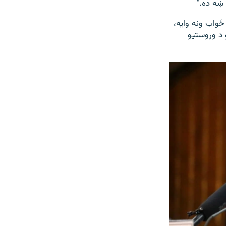
ښه ده."
 ځواب ونه وايه،
 د وروستیو