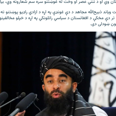
ان وي او د ننني عصر او وخت له غوښتنو سره سم شعارونه وي، بيا 
 ویاند ذبیح‌الله مجاهد د دې غونډې په اړه د ازادي راډیو پوښتنو ته
تر دې مخکې د افغانستان د سیاسي راتلونکي په اړه د خپلو مخالفینو
ګون ښودلی دی.