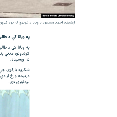
ارشیف: احمد مسعود د ویانا د غونډې له یوه ګډون
په ویانا کې د طا
په ویانا کې د طا
ګوندونو، مدني بن
ته ورسېده.
شکریه بارکزۍ چې 
درېیمه ورځ ازادي ر
ليدلوری دی.