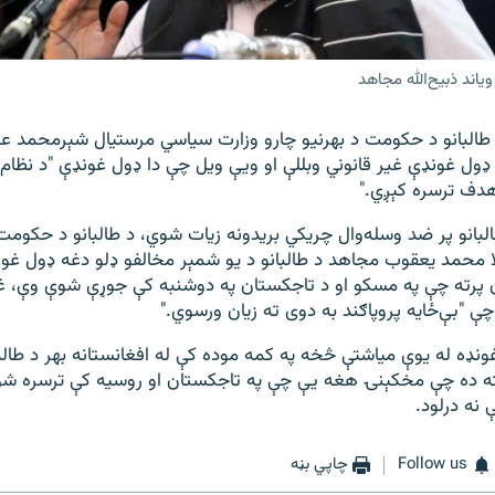
یاند ذبیح‌الله مجاهد
 طالبانو د حکومت د بهرنیو چارو وزارت سیاسي مرستیال شېرمحمد ع
 ډول غونډې غیر قانوني وبللې او ویې ویل چې دا ډول غونډې "د نظام 
هدف ترسره کېږي."
بانو پر ضد وسله‌وال چریکي بریدونه زیات شوي، د طالبانو د حکومت
 محمد یعقوب مجاهد د طالبانو د يو شمېر مخالفو ډلو دغه ډول غ
ن پرته چې په مسکو او د تاجکستان په دوشنبه کې جوړې شوې وې، غ
ې "بې‌ځايه پروپاګند به دوی ته زیان ورسوي."
غونډه له یوې میاشتې څخه په کمه موده کې له افغانستانه بهر د طالب
ته ده چې مخکېنۍ هغه يې چې په تاجکستان او روسیه کې ترسره شوې
 نه درلود.
Follow us
چاپي بڼه