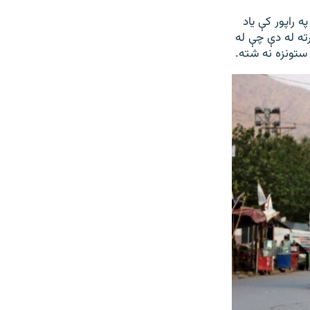
راپور کې یاد
رته له دې چې له
 ستونزه نه شته.