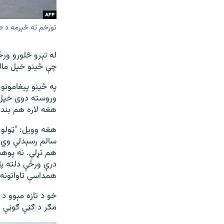
تورخم ته څېرمه د طا
له تېرو څلورو ورځ
چې ځینو خپل مالون
په ځینو پیغامونو
وروسته دوی خپل ب
هغه لاره هم بنده
هغه وویل: "ټولو 
سالم رسېدلې وي، 
هم تړلې. نه پوهې
درې ورځې دلته پ
همداسې تاوانونه 
خو د تازه مېوو د
مګر د ګڼې ګوڼې 