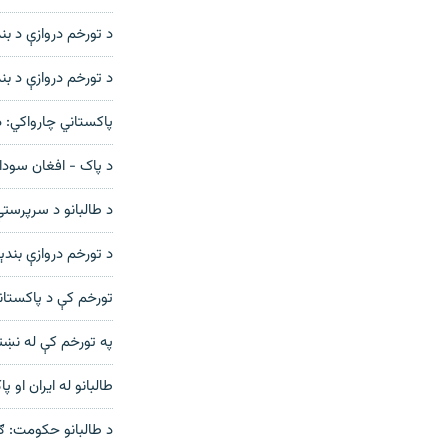
د تورخم دروازې د بن
د تورخم دروازې د بن
پاکستاني چارواکي: د
د پاک - افغان سود
د طالبانو د سرپرستې 
د تورخم دروازې بندې
تورخم کې د پاکستاني ځواک
په تورخم کې له نښتې
طالبانو له ایران او پاکستانه د څه با
د طالبانو حکومت: ګاونډیانو سره مو نږدې ۵۰ وسله