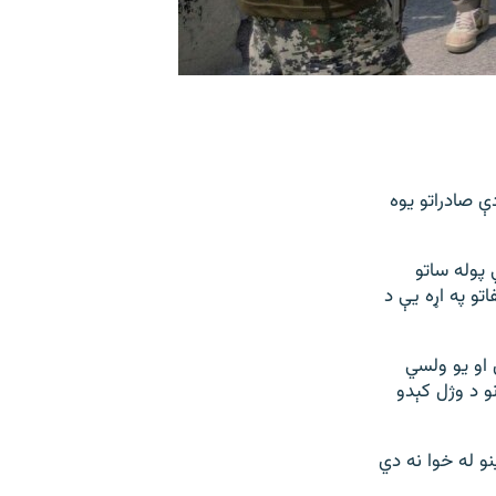
ې صادراتو یوه
 پوله ساتو
تو په اړه یې د
او یو ولسي
و د وژل کېدو
و له خوا نه دي