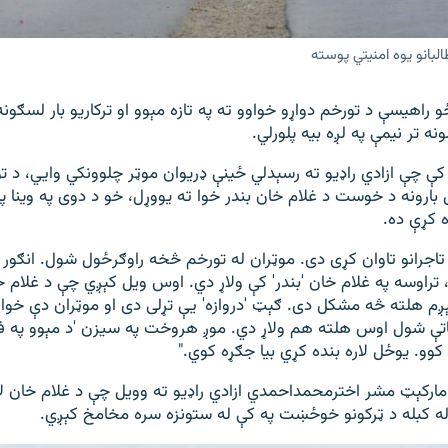
لبانو یوه امنیتي پوسته
و راهیسې د تورخم دواړو خواوو ته په تازه مېوو او ترکاریو بار لسګونه
ه تر نیمې په لږه بیه پلورلي.
 کې چې ازادي راډیو ته رسېدلي ځینې ډریوان موټر چلوونکي وايي، د تو
ارونه د خوست د غلام خان بندر خوا ته یووړل، خو د دوی په وینا پا
 کړې ده.
تاجرانو تاوان کړی دی. موټران له تورخم څخه راوګرځول شول. انګور 
تراوسه په غلام خان 'بندر' کې ولاړ دي. اوس ویل کېږي چې د غلام خ
ږم هلته څه مشکل دی. ګېټ 'دروازه' یې تړلی دی او موټران دې خوات
اتې شول اوس هلته هم ولاړ دي. موږ هروخت په سیزن 'د مېوو په 
کوو. یوځل لاره بنده کړي بیا جګړه کوي."
 مارکېټ مشر اخترمحمداحمدي ازادي راډیو ته وویل چې د غلام خان لار
له کبله د ټرکونو خوځښت په کې له ستونزه سره مخامخ کېږي.