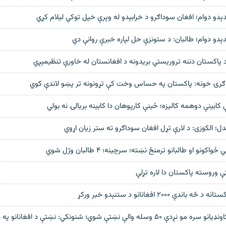
دېدو دوام؛ افغان سوداګرو د خرابېدو له وېرې خپل توکي لیلام کړي
دېدو دوام؛ طالبان: د ستونزې حل لپاره خبرې روانې دي
 پاکستان دننه تروریستي بریدونه د افغانستان له خاورې تنظیمېږي
اګرۍ خونه: پاکستان په حساس وخت کې تړونونه تر پښو لاندې کوي
کابینې دوهمه کالیزه؛ ځينې کارپوهان دا کابینه بریالۍ نه بولي
دل؛ الکوزی: د لارې تړل افغان سوداګرو ته ستر زیان اړوي
ونو او طالبانو ترمنځ نښته؛ سرچینه؛ ۴ طالبان وژل شوي
 وروسته پاکستان دا لاره تړلې
ندې ۲۰۰۰ افغانانو د ستنېدو خبر ورکړ
 والې نښتې شوي؛ شنونکي: نښتې د افغانانو په زیان دي