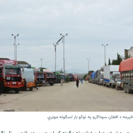
څېرمه د افغان سوداګرو په توکو بار لسګونه موټرې