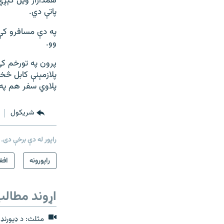
همداراز ویل کېږي
پاتې دي.
په دې مسافرو کې 
وو.
پرون په تورخم کې
پلازمېنې کابل څخ
پلاوي سفر هم په 
شريکول
راپور له دې برخې دی.
راپورونه
افغ
اړوند مطال
مثلث: د ډیورنډ د