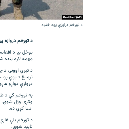
د تورخم دراوزې یوه څنډه
د تورخم دروازه پر
یوځل بیا د افغان
مهمه لاره بنده ش
د تېرې اوونۍ د چا
ترمنځ د یوې پوست
دروازې دواړو غاړو
په تورخم کې د ط
وګړی وژل شوي، خو
ادعا کړې ده.
د تورخم بلې غاړې
تایید شوي.