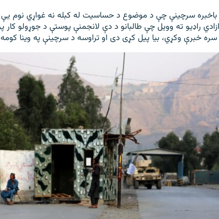
اخبره سرچینې چې د موضوع د حساسیت له کبله نه غواړي نوم یې په 
زادي راډیو ته وویل چې طالبانو د دې لانجمنې پوستې د جوړولو کار پ
 سره خبرې وکړي، بیا پیل کړی دی او تراوسه د سرچینې په وینا کومه