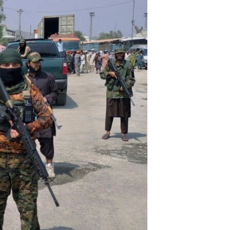
اړیکه