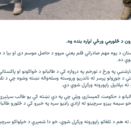
ون د څلورمې ورځې لپاره بنده وه.
ستان د یوه مهم صادراتي قلم یعنې مېوو د حاصل موسم دی او بیا د د
وې ده.
رشنبې په ورځ د تورخم په دروازه کې د طالبانو د ځواکونو او پاکستاني
ې د جوړولو پرسر له ناندریو وروسته وسله‌واله نښته وشوه چې د تلفا
 ته بېلابېل راپورونه ورکړل شوي دي.
البانو د حکومت کمېسارۍ ویلي چې په دې نښته کې یو طالب سرتېری 
 سیمه ییزو سرچینو له ازادي راډیو سره په خبرو کې د څلورو طالبان
 ته هم د تلفاتو راپورونه ورکړل شوي، خو دا شمېرې د خپلواکو سرچین