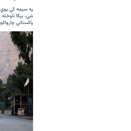
په سیمه کې یوې ب
شي، بېګا ناوخته ا
پاکستاني چارواکو