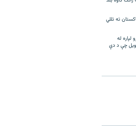
راتګ کاوه بند
کستان ته تللي
لپاره له
وویل چې د دې