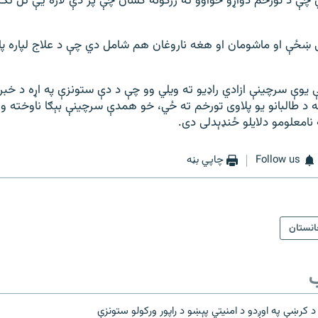
 چې د تورخم دواړو خواوو ته زرګونه کسان چې پر دې لاره یې تل تګ 
ښځې او ماشومان او هغه ناروغان هم شامل دي چې د علاج لپاره پا
 یوې سرچینې ازادي راډیو ته ویلي وو چې د دې ستونزې په اړه د خبرو 
ه د طالبانو یو پلاوی تورخم ته ځي، خو همدې سرچینې بېګا ناوخته 
نامعلومو دلایلو ځنډېدلی دی.
Follow us
چاپي بڼه
انستان
ب
 کرښې په اوږدو د امنیتي پېښو د راپور ورکولو ستونزې