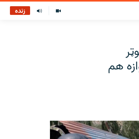
زنده
ټر
ازه هم