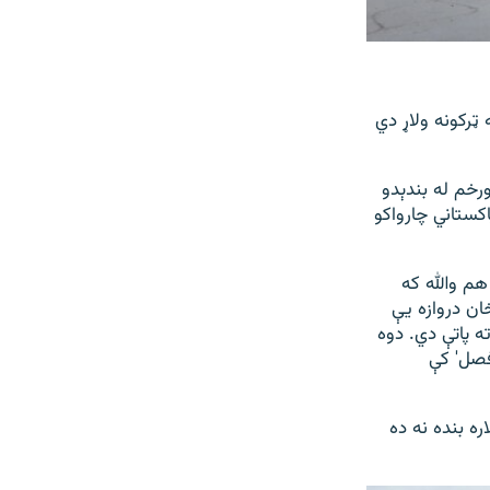
 ټرکونه ولاړ دي
رخم له بندېدو
کستاني چارواکو
هم والله که
ان دروازه یې
ه پاتې دي. دوه
فصل' کې
ه بنده نه ده