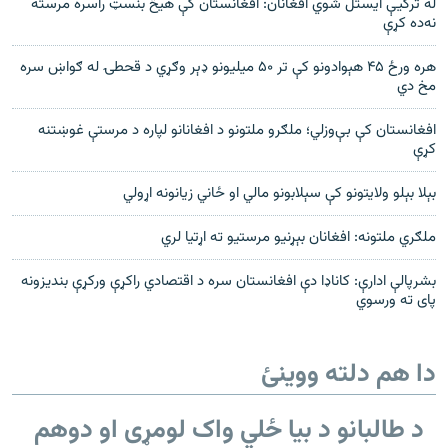
له ترکيې ايستل شوي افغانان: افغانستان کې هيڅ بنسټ راسره مرسته
نه‌ده کړې
هره ورځ ۴۵ هېوادونو کې تر ۵۰ میلیونو ډېر وګړي د قحطۍ له ګواښ سره
مخ دي
افغانستان کې بې‌وزلي؛ ملګرو ملتونو د افغانانو لپاره د مرستې غوښتنه
کړې
بېلا بېلو ولايتونو کې سېلابونو مالي او ځاني زيانونه اړولي
ملګري ملتونه: افغانان بېړنيو مرستيو ته اړتيا لري
بشرپالې ادارې: کاناډا دې افغانستان سره د اقتصادي راکړې ورکړې بنديزونه
پای ته ورسوي
دا هم دلته ووینئ
د طالبانو د بیا ځلي واک لومړی او دوهم