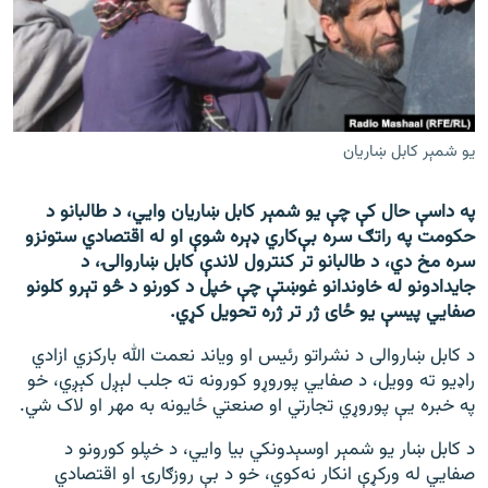
اړیکه
دري پاڼه
Azadi English
يو شمېر کابل ښاريان
راسره ملګري شئ
په داسې حال کې چې یو شمېر کابل ښاریان وايي، د طالبانو د
حکومت په راتګ سره بې‌کاري ډېره شوې او له اقتصادي ستونزو
سره مخ دي، د طالبانو تر کنترول لاندې کابل ښاروالۍ، د
د ازادې اروپا/ ازادي راډيو ټولې پاڼې
جایدادونو له خاوندانو غوښتې چې خپل د کورنو د څو تېرو کلونو
صفایي پیسې يو ځای ژر تر ژره تحویل کړي.
د کابل ښاروالی د نشراتو رئیس او ویاند نعمت الله بارکزي ازادي
راډیو ته وویل، د صفایي پوروړو کورونه ته جلب لېږل کېږي، خو
په خبره یې پوروړي تجارتي او صنعتي ځایونه به مهر او لاک شي.
د کابل ښار یو شمېر اوسېدونکي بیا وايي، د خپلو کورونو د
صفایي له ورکړې انکار نه‌کوي، خو د بې روزګارۍ او اقتصادي