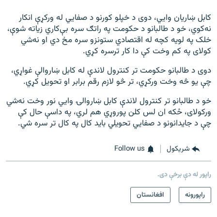
کابل ښاریان وايي، دوی د خپلو کورنو د صفایي له ورکړې انکار
نه‌کوي، خو د طالبانو د حکومت په راتګ سره بې‌کاري زیاته شوې،
خلک په لویه کچه له اقتصادي ستونزو سره مخ دي او نه‌شي
کولای په کم وخت کې دا کار ترسره کړي.
دوی د طالبانو حکومت تر کنترول لاندې له کابل ښاروالې غواړي،
چې یو څه وخت ورکړي، تر څو لازم رقم برابر او تحویل کړي.
خو د طالبانو تر کنترول لاندې کابل ښاروالۍ وايي نور وخت نه‌شي
ورکولای، ځکه ان لس کلن پوروړي هم لري، په داسې حال کې
چې د جایدانونو د صفایي تحویلي باید کال په کال تر سره شي.
شريکول
Follow us
راپور له دې برخې دی.
راپورونه
افغانستان