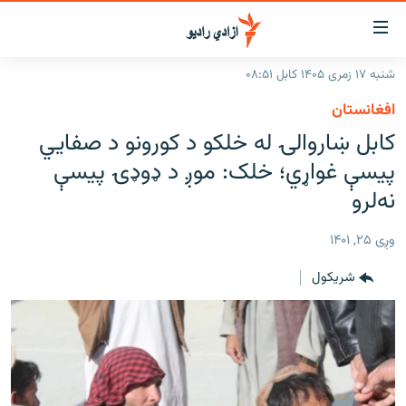
اسرسۍ
ړ
شنبه ۱۷ زمری ۱۴۰۵ کابل ۰۸:۵۱
ېنکونه
کورپاڼه
افغانستان
صلي
راپورونه
کابل ښاروالۍ له خلکو د کورونو د صفايي
تن
خبرونه
افغانستان
پيسې غواړي؛ خلک: موږ د ډوډۍ پيسې
ه
رتلل
د خپرونو جدول
نه‌لرو
سیمه
افغانستان
صلي
مرکې
نړۍ
منځنی ختیځ
ېنو
وږی ۲۵, ۱۴۰۱
ه
اونیزې خپرونې
نړۍ
رتلل
شريکول
انځوریزه برخه
ټون
ورزش
اڼې
ه
د کډوالۍ بحران
راجعه
'کووېډ-۱۹'