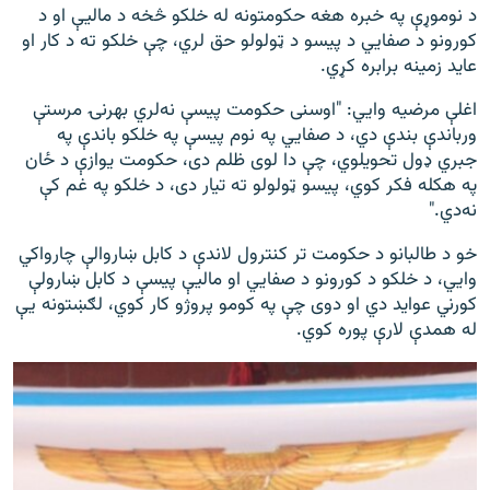
د نوموړې په خبره هغه حکومتونه له خلکو څخه د مالیې او د
کورونو د صفایي د پیسو د ټولولو حق لري، چې خلکو ته د کار او
عاید زمینه برابره کړي.
اغلې مرضيه وايي: "اوسنی حکومت پیسې نه‌لري بهرنۍ مرستې
ورباندې بندې دي، د صفایي په نوم پیسې په خلکو باندې په
جبري ډول تحویلوي، چې دا لوی ظلم دی، حکومت یوازې د ځان
په هکله فکر کوي، پیسو ټولولو ته تیار دی، د خلکو په غم کې
نه‌دي."
خو د طالبانو د حکومت تر کنترول لاندې د کابل ښاروالې چارواکي
وايي، د خلکو د کورونو د صفایي او مالیې پیسې د کابل ښارولې
کورني عواید دي او دوی چې په کومو پروژو کار کوي، لګښتونه یې
له همدې لارې پوره کوي.