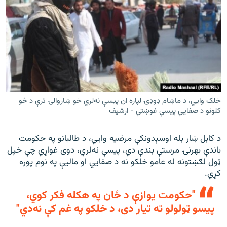
خلک وايي، د ماښام ډوډۍ لپاره ان پيسې نه‌لري خو ښاروالۍ ترې د څو
کلونو د صفايي پيسې غوښتي - ارشيف
د کابل ښار بله اوسېدونکې مرضیه وایي، د طالبانو په حکومت
باندې بهرنۍ مرستې بندې دي، پیسې نه‌لري، دوی غواړي چې خپل
ټول لګښتونه له عامو خلکو نه د صفایي او مالیې په نوم پوره
کړي.
"حکومت یوازې د ځان په هکله فکر کوي،
پیسو ټولولو ته تیار دی، د خلکو په غم کې نه‌دي"