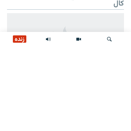
کال
زنده
لټون
د طالبانو د بیا ځلي واک دوهم کال
د طالبانو ژمنې