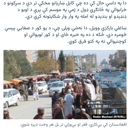
دا په داسې حال کې ده چې کابل ښاریانو مخکې تر دې د سړکونو د
خرابوالي په ځانګړي ډول د ژمي په موسم کې پرې د اوبو د
ډنډېدو او بندېدو له امله په وار وار شکایتونه کړي دي.
ښاغلي بارکزي وویل، دا نه‌شي ویلی چې، د یو کور د صفایي پیسې
څومره دي، ځکه د ده په خبره ځای او د کور لویوالي او
کوچنیوالي ته په کتو فرق کوي.
افغانستان کې بې‌کاري، فقر او بې‌وزلي تر بل هر وخت ډېره شوې.