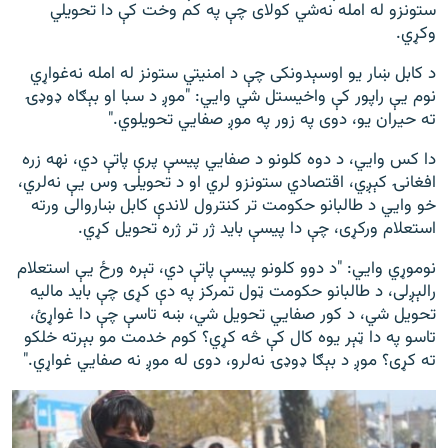
ستونزو له امله نه‌شي کولای چې په کم وخت کې دا تحویلي
وکړي.
د کابل ښار يو اوسېدونکی چې د امنيتي ستونز له امله نه‌غواړي
نوم يې راپور کې واخيستل شي وايي: "موږ د سبا او بېګاه ډوډۍ
ته حیران یو، دوی په زور په موږ صفایي تحویلوي."
دا کس وايي، د دوه کلونو د صفایي پیسې پرې پاتې دي، نهه زره
افغانۍ کېږي، اقتصادي ستونزو لري او د تحویلۍ وس یې نه‌لري،
خو وايي د طالبانو حکومت تر کنترول لاندې کابل ښاروالی ورته
استعلام ورکړی، چې دا پیسې باید ژر تر ژره تحویل کړي.
نوموړي وايي: "د دوو کلونو پیسې پاتې دي، تېره ورځ یې استعلام
رالېږلی، د طالبانو حکومت ټول تمرکز په دې کړی چې باید مالیه
تحویل شي، د کور صفایي تحویل شي، ښه تاسې چې دا غواړئ،
تاسو په دا ټېر یوه کال کې څه کړي؟ کوم خدمت مو بېرته خلکو
ته کړی؟ موږ د بېګا ډوډۍ نه‌لرو، دوی له موږ نه صفایي غواړي."