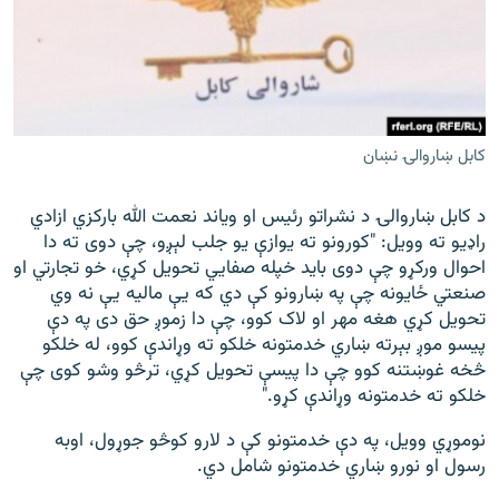
کابل ښاروالۍ نښان
د کابل ښاروالۍ د نشراتو رئیس او ویاند نعمت الله بارکزي ازادي
راډیو ته وویل: "کورونو ته یوازې یو جلب لېږو، چې دوی ته دا
احوال ورکړو چې دوی باید خپله صفایي تحویل کړي، خو تجارتي او
صنعتي ځایونه چې په ښارونو کې دي که یې مالیه يې نه وي
تحویل کړي هغه مهر او لاک کوو، چې دا زموږ حق دی په دې
پیسو موږ بېرته ښاري خدمتونه خلکو ته وړاندې کوو، له خلکو
څخه غوښتنه کوو چې دا پیسې تحویل کړي، ترڅو وشو کوی چې
خلکو ته خدمتونه وړاندې کړو."
نوموړي وویل، په دې خدمتونو کې د لارو کوڅو جوړول، اوبه
رسول او نورو ښاري خدمتونو شامل دي.