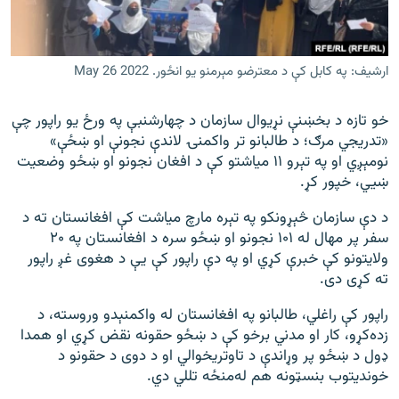
ارشیف: په کابل کې د معترضو مېرمنو یو انځور. May 26 2022
خو تازه د بخښنې نړیوال سازمان د چهارشنبې په ورځ یو راپور چې
«تدریجي مرګ؛ د طالبانو تر واکمنۍ لاندې نجونې او ښځې»
نومېږي او په تېرو ۱۱ میاشتو کې د افغان نجونو او ښځو وضعیت
ښيي، خپور کړ.
د دې سازمان څېړونکو په تېره مارچ میاشت کې افغانستان ته د
سفر پر مهال له ۱۰۱ نجونو او ښځو سره د افغانستان په ۲۰
ولایتونو کې خبرې کړي او په دې راپور کې یې د هغوی غږ راپور
ته کړی دی.
راپور کې راغلي، طالبانو په افغانستان له واکمنېدو وروسته، د
زده‌کړو، کار او مدني برخو کې د ښځو حقونه نقض کړي او همدا
ډول د ښځو پر وړاندې د تاوتریخوالي او د دوی د حقونو د
خوندیتوب بنسټونه هم له‌منځه تللي دي.