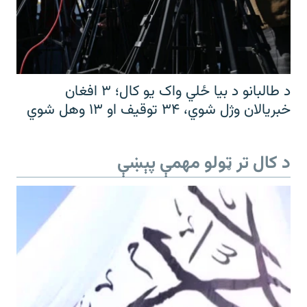
د طالبانو د بیا ځلي واک یو کال؛ ۳ افغان
خبریالان وژل شوي، ۳۴ توقیف او ۱۳ وهل شوي
د کال تر ټولو مهمې پېښې