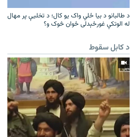
د طالبانو د بیا ځلي واک یو کال؛ د تخلیې پر مهال
له الوتکې غورځېدلی ځوان څوک و؟
د کابل سقوط