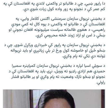
دا راپور ښيي٬ چې د طالبانو تر واکمنۍ لاندې په افغانستان کې په
کم عمر کې د نجونو په زور واده کول زیات شوي دي.
د بخښنې نړیوال سازمان سرمنشۍ اګنس کلامار وايي، په
افغانستان کې د طالبانو له واکمنۍ د یوه کال له کمې مودې
راهیسې، د هغوی ظالمانه سیاست میلیونونه افغان نجونې او
ښځې د امن او ازاد ژوند څخه محرومې کړي.
د بخښنې نړیوال سازمان په راپور کې خبرداری ورکړل شوی٬ چې د
ښځو ځپل او خاموشه کول ورځ تر بلې زیاتېږي او باید نړیواله
ټولنه دې ټکي ته پام وکړي.
د سویلي اسیا لپاره د بخښنې نړیوال سازمان کمپاینره سمیرا
حمیدي هم ازادي راډیو ته وویل، نړۍ باید په افغانستان کې د
نجونو او ښځو نازک وضعیت ته پام وکړي او پر طالبانو فشار
راولي.