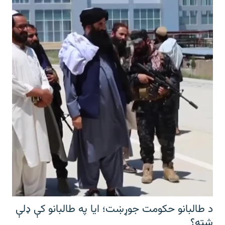
د طالبانو حکومت جوړښت؛ ایا په طالبانو کې ډلې
شته؟