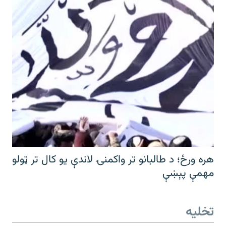
هره ورځ؛ د طالبانو تر واکمنۍ لاندې یو کال تر ټولو
مهمې پېښې
تخلیه