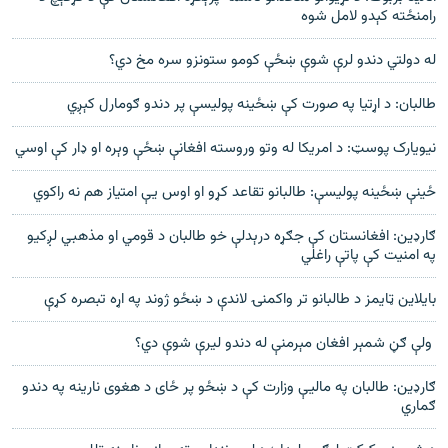
رامنځته کېدو لامل شوه
له دولتي دندو لرې شوې ښځې کومو ستونزو سره مخ دي؟
طالبان: د اړتیا په صورت کې ښځینه پولیسې پر دندو ګومارل کېږي
نیویارک پوسټ: د امریکا له وتو وروسته افغانې ښځې وېره او ډار کې اوسي
ځينې ښځينه پولیسې: طالبانو تقاعد کړو او اوس یې امتیاز هم نه راکوي
ګارډين: افغانستان کې جګړه درېدلې خو طالبان د قومي او مذهبي لږکيو
په امنيت کې پاتې راغلي
بایلاین ټایمز د طالبانو تر واکمنۍ لاندې د ښځو ژوند په اړه تبصره کړې
ولې ګڼ شمېر افغان مېرمنې له دندو لیرې شوې دي؟
ګارډین: طالبان په مالیې وزارت کې د ښځو پر ځای د هغوی نارینه په دندو
ګماري