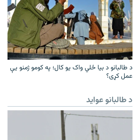
د طالبانو د بیا ځلي واک یو کال؛ په کومو ژمنو یې
عمل کړی؟
د طالبانو عواید