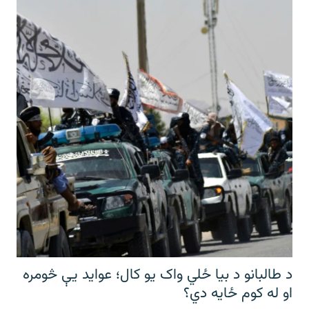
د طالبانو د بیا ځلي واک یو کال؛ عواید یې څومره
او له کوم ځایه دي؟