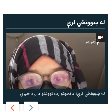
له ښوونځي لرې
له ښوونځي لرې؛ د نجونو زده‌کوونکو د زړه خبرې
Next
Previous
slide
slide