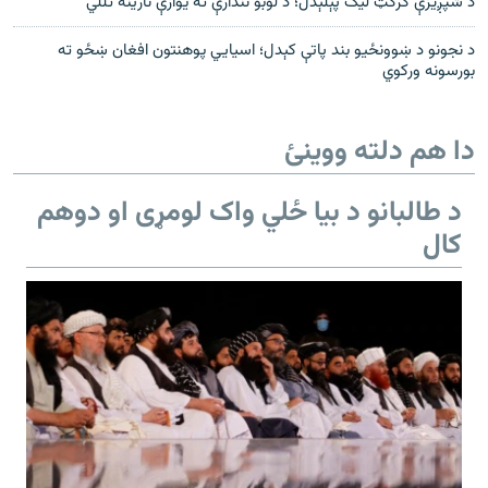
د شپږیزې کرکټ لیګ پېلېدل؛ د لوبو نندارې ته یوازې نارینه تللي
د نجونو د ښوونځیو بند پاتې کېدل؛ اسیايي پوهنتون افغان ښځو ته
بورسونه ورکوي
دا هم دلته ووینئ
د طالبانو د بیا ځلي واک لومړی او دوهم
کال