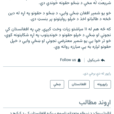
شریعت له مخې د ښځو حقونه خوندي دي.
خو یو شمېر افغان ښځې وايي، د ښځو د حقونو په اړه له دین
څخه د طالبانو اخذ د خپلو روایتونو پر بنسټ دی.
که څه هم له ۱۱ میاشتو زیات وخت کېږي٬ چې په افغانستان کې
نجونې او ښځې د خپلو حقونو د خوندیتوب په اړه شکایتونه کوي،
خو تر خوا یې یو شمېر معترضي نجونې او ښځې وايي د خپل
حقونو لپاره به یې مبارزه روانه وي.
شريکول
Follow us
راپور له دې برخې دی.
راپورونه
افغانستان
ښځې
اړوند مطالب
انالينا بربوک: د نړيوالو متحدانو ناسمه پرېکړه افغانستان کې د کړکېچ د