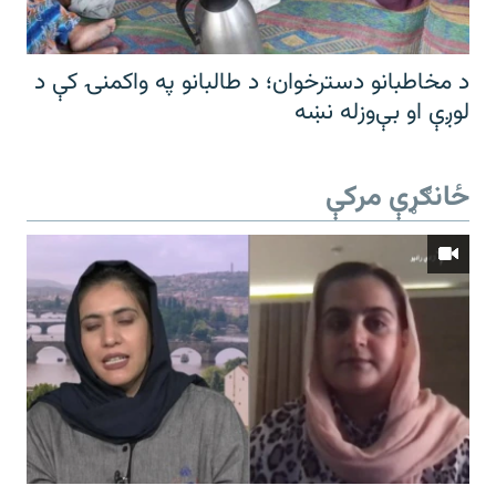
د مخاطبانو دسترخوان؛ د طالبانو په واکمنۍ کې د
لوږې او بې‌وزله نښه
ځانګړې مرکې