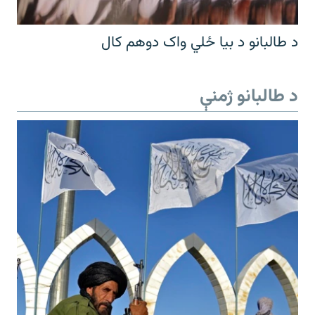
د طالبانو د بیا ځلي واک دوهم کال
د طالبانو ژمنې