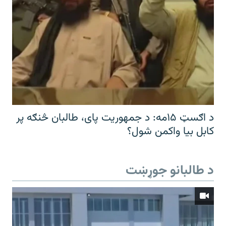
د اګسټ ۱۵مه: د جمهوریت پای، طالبان څنګه پر
کابل بیا واکمن شول؟
د طالبانو جوړښت