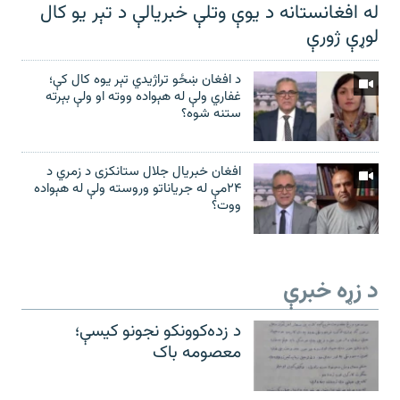
له افغانستانه د یوې وتلې خبریالې د تېر يو کال
لوړې ژورې
د افغان ښځو تراژیدي تېر یوه کال کې؛
غفاري ولې له هېواده ووته او ولې بېرته
ستنه شوه؟
افغان خبریال جلال ستانکزی د زمري د
۲۴مې له جریاناتو وروسته ولې له هېواده
ووت؟
د زړه خبرې
د زده‌کوونکو نجونو کیسې؛
معصومه باک