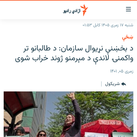
اسرسۍ
ړ
شنبه ۱۷ زمری ۱۴۰۵ کابل ۰۱:۵۳
ېنکونه
کورپاڼه
ښځې
صلي
راپورونه
د بخښنې نړیوال سازمان: د طالبانو تر
تن
خبرونه
افغانستان
واکمنۍ لاندې د مېرمنو ژوند خراب شوی
ه
رتلل
د خپرونو جدول
سیمه
افغانستان
صلي
زمری ۰۵, ۱۴۰۱
مرکې
نړۍ
منځنی ختیځ
ېنو
شريکول
ه
اونیزې خپرونې
نړۍ
رتلل
انځوریزه برخه
ټون
ورزش
اڼې
ه
د کډوالۍ بحران
راجعه
'کووېډ-۱۹'