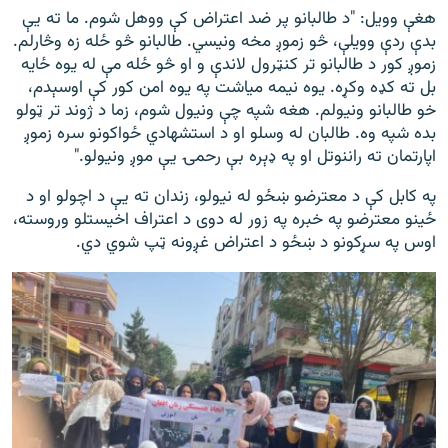
هغې وویل: "د طالبانو پر ضد اعتراض کې ووهل شوم. ما ته یې
بدې ردې وویلې، څو زموږ مخه ونیسي. طالبانو څو ځله زه وڅارلم.
زموږ کور د طالبانو تر کنټرول لاندې و او څو ځله مې له یوه ځایه
بل ته کډه وکړه. یوه نیمه میاشت په یوه امن کور کې اوسېدم،
خو طالبانو ونیولم. هغه شپه چې ونیول شوم، زما د ژوند تر ټولو
بده شپه وه. طالبان له وسلو او د استشهادي ځواکونو سره زموږ
اپارتمان ته راننوتل او په ډېره بې رحمۍ یې موږ ونیولو."
په کابل کې د معترضو ښځو له نیولو، زندان ته یې د اچولو او د
ځینو معترضو په خبره په زور له دوی د اعتراف اخیستلو وروسته،
اوس په سړکونو د ښځو د اعتراض غږونه ټپ شوي دي.