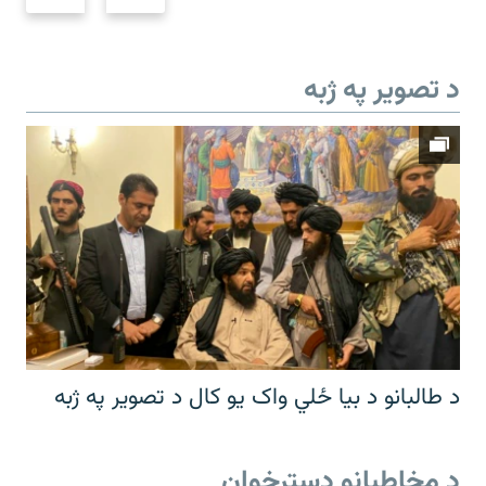
د تصویر په ژبه
د طالبانو د بیا ځلي واک یو کال د تصویر په ژبه
د مخاطبانو دسترخوان