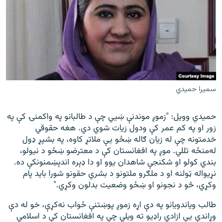
سمیرا حمیدي
حمیدي وویل: "زموږ موندنې ښيي چې د طالبانو په واکمنۍ کې په
زور او په کم عمر کې ودول زیات شوي دي. هغه حقوقي
خدمتونه چې له زیان ګاله ښځو یې ملاتړ کاوه، په بشپړ ډول
له‌منځه تللي. موږ په افغانستان کې د معترضو ښځو د نیولو،
بندي کولو او شکنجې شاهدان یوو او دا ډېره اندېښمنونکې ده.
نړیواله ټولنه او د ملګرو ملتونو د بشري حقونو شورا باید پام
وکړي، څو د نجونو او ښځو وضعیت بدلون وکړي."
طالب ویاندویانو په دې اړه زموږ پوښتنې ځواب نه‌کړې، خو له دې
وړاندې یې ازادي راډیو ته ویلي چې په افغانستان کې د اسلامي