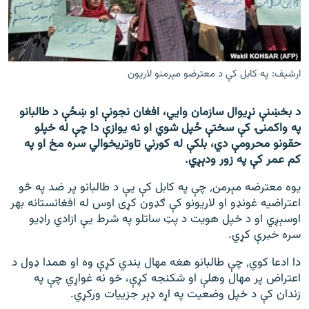
اړیکه
دري پاڼه
Azadi English
ارشیف: په کابل کې د معترضو مېرمنو لاریون
راسره ملګري شئ
د بخښنې نړیوال سازمان وايي، افغان نجونې او ښځې د طالبانو
په واکمنۍ کې سختې ځپل شوي او نه یوازې دا چې له خپلو
حقونو محرومې دي، بلکې له کورني تاوتریخوالي سره مخ او په
کم عمر کې په زور ودېږي.
د ازادې اروپا/ ازادي راډيو ټولې پاڼې
یوه معترضه مېرمن٬ چې په کابل کې یې د طالبانو پر ضد په څو
اعتراضیه غونډو او لاریونو کې ګډون کړی اوس له افغانستانه بهر
اوسېږي او د خپل هویت د پټ ساتلو په شرط یې ازادي راډیو
سره خبرې کړي.
دا ادعا کوي٬ چې طالبانو هغه مهال بندي کړې وه او همدا ډول د
اعتراض پر مهال وهلې او شکنجه کړې، خو نه غواړي چې په
زندان کې د خپل وضعیت په اړه ډېر جزییات ورکړي.