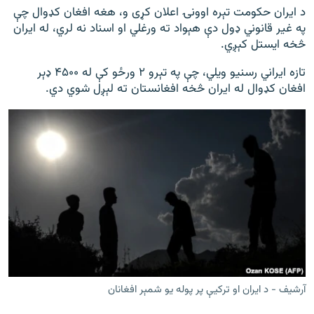
د ایران حکومت تېره اوونۍ اعلان کړی و، هغه افغان کډوال چې
په غیر قانوني ډول دې هېواد ته ورغلي او اسناد نه لري، له ایران
څخه ایستل کېږي.
تازه ایراني رسنیو ویلي، چې په تېرو ۲ ورځو کې له ۴۵۰۰ ډېر
افغان کډوال له ایران څخه افغانستان ته لېږل شوي دي.
آرشیف - د ایران او ترکیې پر پوله یو شمېر افغانان