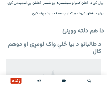
ایران کې د افغان کډوالو سرشمېرنه؛ يو شمېر افغانان یې اندېښمن کړي
ايران د افغان کډوالو پېژندلو په هدف سرشمېرنه کوي
دا هم دلته ووینئ
د طالبانو د بیا ځلي واک لومړی او دوهم
کال
زنده
لټون