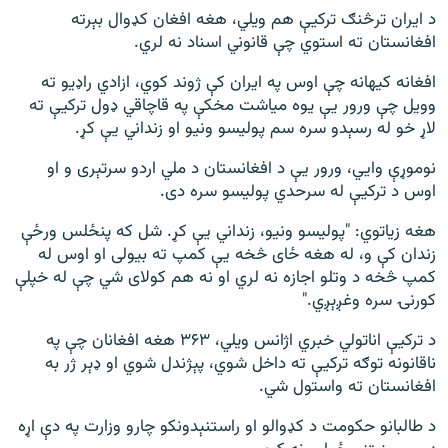
د ایران ترڅنګ ترکیې هم ویلي، هغه افغان کډوال بېرته
افغانستان ته استوي چې قانوني اسناد نه لري.
افغانه کیهانه چې اوس په ایران کې ژوند کوي، ازادي راډيو ته
وویل چې ورور یې یوه میاشت مخکې په قاچاقي ډول ترکیې ته
لاړ خو له رسېدو سره سم پولیسو ونیو او زنداني یې کړ.
نوموړې وايي، ورور یې د افغانستان د ملي اردو سرتېری و او
اوس د ترکیې له سرحدي پولیسو سره دی.
هغه زیاتوي: "پولیسو ونیو، زنداني یې کړ. شل که پنځلس ورځې
زندان کې و، له هغه ځای څخه یې کمپ ته بیولی او اوس له
کمپ څخه د وتلو اجازه نه لري او نه هم کولای شي چې له خپلې
کورنۍ سره وغږېږي."
د ترکیې اناتولي خبري اژانس ویلي، ۳۶۳ هغه افغانان چې په
ناقانونه توګه ترکيې ته داخل شوي، پېژندل شوي او ډېر ژر به
افغانستان ته واستول شي.
د طالبانو حکومت د کډوالو او راستنېدونکو چارو وزارت په دې اړه