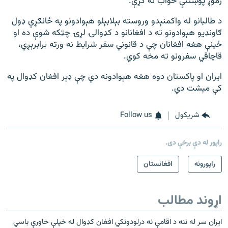
زموږ پوښتنې ځواب نه کړې.
د طالبانو له واکمنېدو وروسته بېلابېلو هېوادونو په ځانګړې ډول
ګاونډیو هېوادونو ته د افغانانو د کډوالۍ لړۍ چټکه شوې ده او
ځینې هغه افغانان چې د قانوني سفر شرایط نه ورته برابرېږي،
قاچاقي سفرونو ته مخه کوي.
ایران او پاکستان دوه هغه هېوادونه دي چې ډېر افغان کډوال په
کې مېشت دي.
شريکول
Follow us
راپور له دې برخې دی.
راپورونه
افغانستان
اړوند مطالب
ایران سر له ننه د اقامې نه درلودونکي افغان کډوال له خپلې خاورې باسي