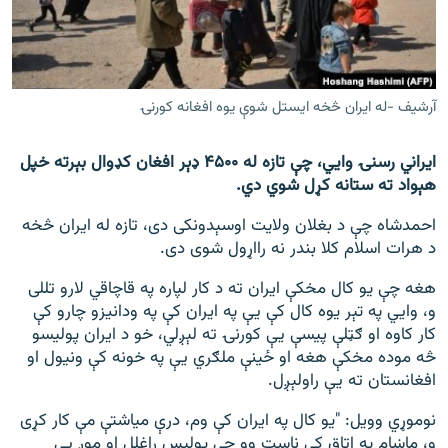
اړیکه
دري پاڼه
Azadi English
آرشیف -له ایران څخه ایستل شوې یوه افغانه کورنۍ
راسره ملګري شئ
ایراني رسنۍ وايي، چې تازه له ۴۵۰۰ ډېر افغان کډوال بېرته خپل
هېواد ته ستانه کړل شوي دي.
احمدشاه چې د بغلان ولایت اوسېدونکی دی، تازه له ایران څخه
د هرات اسلام کلا بندر نه رااړول شوی دی.
د ازادې اروپا/ ازادي راډيو ټولې پاڼې
هغه چې یو کال مخکې ایران ته د کار لپاره په قاچاقي لارو تللی
و، وايي په تېر یوه کال کې یې په ایران کې په ودانیزو چارو کې
کار کاوه او ګټلې پیسې یې کورنۍ ته لېږلي، خو د ایران پولیسو
څه موده مخکې هغه او ځینې ملګري یې په خونه کې ونیول او
افغانستان ته یې راولېږل.
نوموړي وویل: "یو کال په ایران کې وم، درې میاشتې مې کار کړی
و، ماښام په اتاق کې ناست وو چې پولیس راغلل او موږ یې