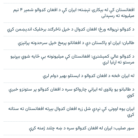
افغانستان کې له بېکارۍ تېښته؛ ايران کې د افغان کډوالو شمېر ۴ نيم
ميليونه ته رسېدلی
د کډوالو نړیواله ورځ؛ افغان کډوال د خپل ناڅرګند برخلیک اندېښمن کړي
طالبان: ایران او پاکستان دې د افغانانو پرمخ خپل سرحدونه پرانېزي
د کډوالو عالي کمېشنري: افغانستان کې ميليونونه بې ځايه شوي بېړنيو
مرستو ته اړتيا لري
له ایران څخه د افغان کډوالو د ایستلو بهیر دوام لري
د طالبانو يو پلاوی له ايراني چارواکو سره د افغان کډوالو پر ستونزو خبرې
کوي
ايران يوه اوونۍ کې نږدې شل زره افغان کډوال بېرته افغانستان ته ستانه
کړي
سور صلیب: ایران له افغان کډوالو سره د ښه چلند ژمنه کړې