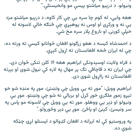
ونیولو. د درېیو میاشتو پیسې مو وانخیستلې."
هغه وايي، له کوم چا سره یې چې کار کاوه، د درېیو میاشتو مزد
یې نه و ورکړی او اوس نه پوهېږي چې څنګه خالي لاسونه له
خپلې کورنۍ او ناروغ پلار سره مخ شي.
د احمدشاه کیسه د هغو زرګونو افغان ځوانانو کیسې ته ورته ده،
چې له ایران څخه افغانستان ته اړول کېږي.
د فراه ولایت اوسېدونکی ابراهیم هغه ۱۶ کلن تنکی ځوان دی،
چې ایران ته د قاچاقي تګ پر مهال په لاره کې نیول شوی او بېرته
افغانستان ته رااړول شوی دی.
ابراهیم وویل: "موږ ته یې وویل چې وتښتئ، موږ په منډه شو خو
تيږو زموږ ملګري خوږ کړل او بریالي نه شو چې وتښتو. موږ یې
ونیولو او ډېر یې ووهلو. موږ ته یې وویل چې لاسونه مو پاس په
سر ونیسئ، کېنئ او پاڅئ. موږ یې ډېر وځورولو."
په وروستیو کې له ایرانه د افغان کډوالو د ايستلو لړۍ چټکه
شوې ده.