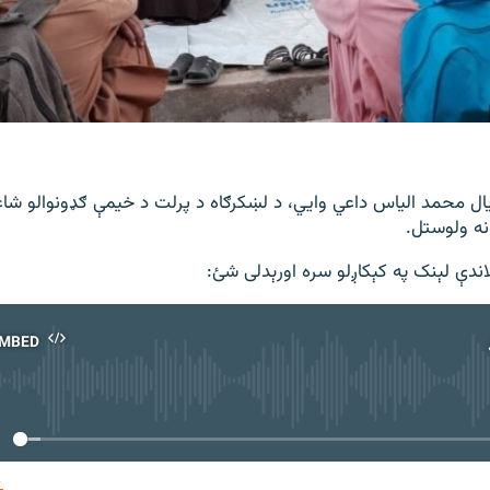
یال محمد الیاس داعي وايي، د لښکرګاه د پرلت د خیمې ګډونوالو شاعر
ه ولوستل.
اندې لېنک په کېکاږلو سره اورېدلی شئ:
MBED
No media source currently available