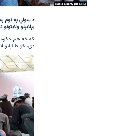
د سولې په نوم پ
بېلابېلو ولایتونو
که څه هم حکومت 
دی، خو طالبانو لا