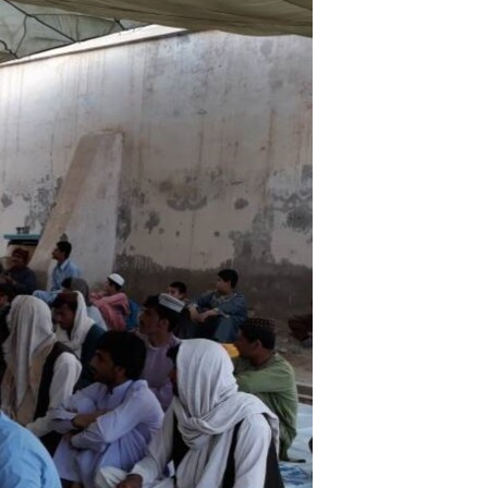
اړیکه