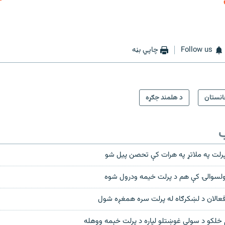
EMBED
Follow us
چاپي بڼه
انستان
د هلمند جګړه
ب
رلت په ملاتړ په هرات کې تحصن پيل شو
لسوالۍ کې هم د پرلت خیمه ودرول شوه
فعالان د لښکرګاه له پرلت سره همغږه شول
 خلکو د سولې غوښتلو لپاره د پرلت خېمه ووهله