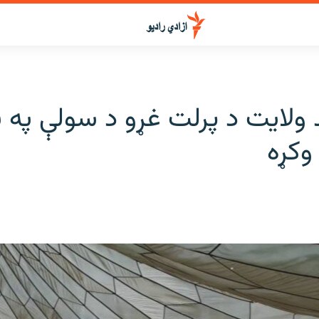
ولایت د پرلت غړو د سولې په ن
وکړه