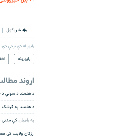
بېل خپروونکی
شريکول
راپور له دې برخې دی.
راپورونه
افغ
اړوند مطال
د هلمند د سولې د پ
د هلمند په ګرشک و
په بامیان کې مدني 
ارزګان ولایت کې هم