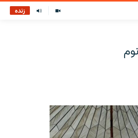
زنده
وم