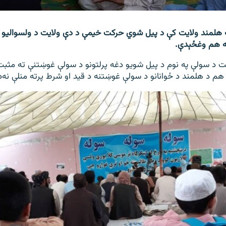
ه هلمند ولایت کې د پیل شوي حرکت خیمې د دې ولایت د ولسوالیو 
 ته هم وغځېدې.
د سولې په نوم د پیل شویو دغه پرلتونو د سولې غوښتنې ته مثبت
 هم د هلمند د ځوانانو د سولې غوښتنه د قید او شرط پرته منلې نه‌د