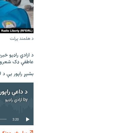
د هلمند پرلت
د ازادي راډیو خبر
عاطفې ډک شعرون
بشپړ راپور یې د ل
د داعي راپور
by
ازادي راډیو
3:20