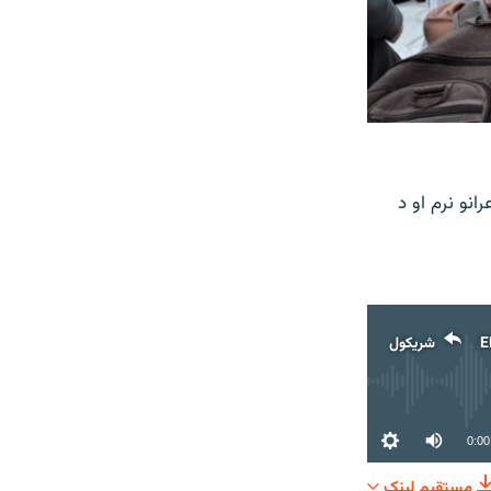
انو نرم او د
E
شریکول
0:00
مستقیم لېنک