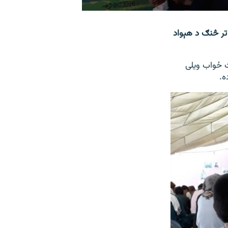
تر څنګ د هېواد
 ځواب ویلی
ه.