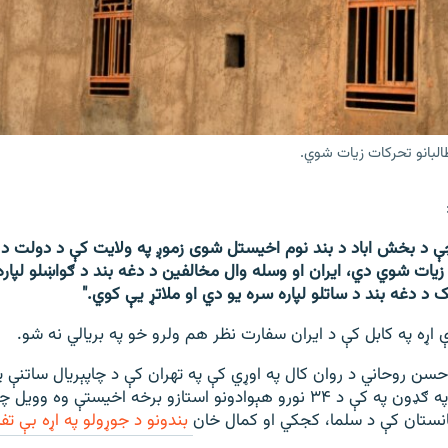
طالبانو تحرکات زیات شوي.
ې د بخش اباد د بند نوم اخیستل شوی زموږ په ولایت کې د دولت د 
زیات شوي دي، ایران او وسله وال مخالفین د دغه بند د ګواښلو لپا
د دغه بند د ساتلو لپاره سره یو دي او ملاتړ یې کوي."
اړه په کابل کې د ایران سفارت نظر هم ولرو خو په بریالي نه شو.
سن روحاني د روان کال په اوړي کې په تهران کې د چاپېریال ساتنې 
چې د افغانستان په ګډون په کې د ۳۴ نورو هېوادونو استازو برخه اخیستې و
نستان کې د سلما، کجکي او کمال خان
بندونو د جوړولو په اړه بې تف