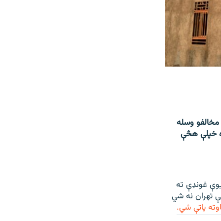
مخالفو وسله
ره خپلې هڅې
یوې غونډې ته
ه وویل چې تهران نه شي
اوته پاتې شي.