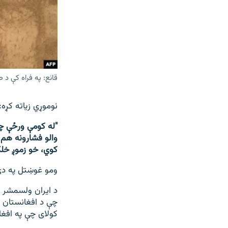
قانع: په فراه کې د 
نوموړي زیاته کړه:
"له کومې ورځې چ
والو فشارونه هم 
کوي، خو زموږ خلک 
ومو غوښتل په دې 
د ایران ولسمشر ح
کولای چې په افغا