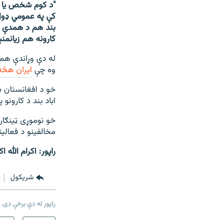
"د کوم شخص یا ډل
کې په عمومي ډول 
بند هم د همدې پر
کارونه هم زیانمنې
له دې وړاندې هم 
وه چې
ایران هڅه
خو د افغانستان د
اباد بند د کارونو
خو نوموړی ټینګار
مخالفینو د فعالی
راپور: اکرام الله اک
شريکول
راپور له دې برخې دی.