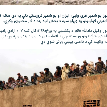
شورا یو شمېر غړي وايي، ایران او یو شمېر ترورستي ډلې په دې هڅه 
منیتي ګواښونو په ډېرلو سره د بخش اباد بند د کار مخنیوی وکړي.
د فراه د ولایتي شورا وکیل دادالله قانع د 
ه دې څرګندونو وروسته چې د افغانستان د اوبو د بندونو په وړاندې 
غه ولایت کې د ناامنۍ پېښې زیاتې شوي دي.