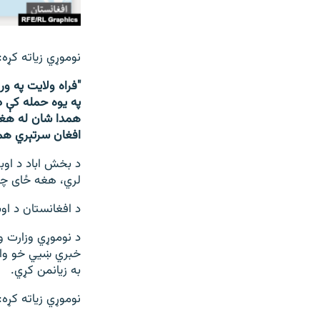
نوموړي زیاته کړه:
"فراه ولایت په ور
په یوه حمله کې د
همدا شان له هغې 
افغان سرتېري هم
لري، هغه ځای چې
د افغانستان د اوبو او ان
د نوموړي وزارت و
خبري ښيي خو وايي
به زیانمن کړي.
نوموړي زیاته کړه: