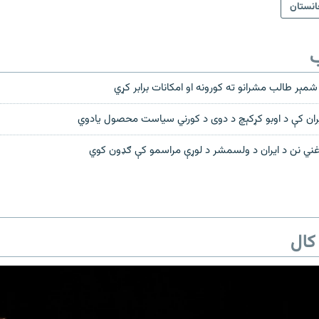
انستان
ب
و شمېر طالب مشرانو ته کورونه او امکانات برابر کړي
ران کې د اوبو کړکېچ د دوی د کورني سیاست محصول یادوي
ي نن د ایران د ولسمشر د لوړې مراسمو کې ګډون کوي
کال