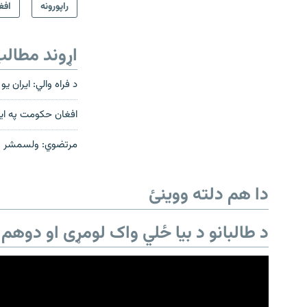
راپورونه
افغ
اړوند مطال
د فراه والي: ایران ی
افغان حکومت په ای
مرتضوي: ولسمشر غن
دا هم دلته ووینئ
د طالبانو د بیا ځلي واک لومړی او دوهم 