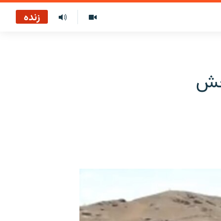
زنده
بخش