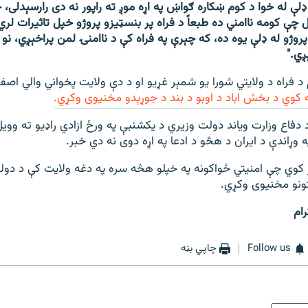
ې له خوا د کوم ښکاره ګواښ په اړه موږ ته راپور نه دی رارسېدلی، 
چې کومه ناامني ده طبعاً د فراه پر بنسټیزو پروژو خپل تاثیرات لري
وژو له ډلې یوه ده، که چېرې په فراه کې د ناامنۍ لمن پراخېږي، نو 
ږي."
د فراه د ولایتي شورا یو شمېر غړیو او د دې ولایت پخواني والي اص
 کوي د بخش اباد د اوبو د بند د جوړېدو مخنیوی وکړي.
 دفاع وزارت ویاند دولت وزیري د یکشنبې په ورځ ازادي راډيو ته و
 په وړاندې د ایران د هڅو د ادعا په اړه دوی نه دي خبر.
 کوي چې امنیتي ځواکونه په خپلو هڅه سره په دغه ولایت کې د دول
تونو مخنیوی وکړي.
رام
Follow us
چاپي بڼه