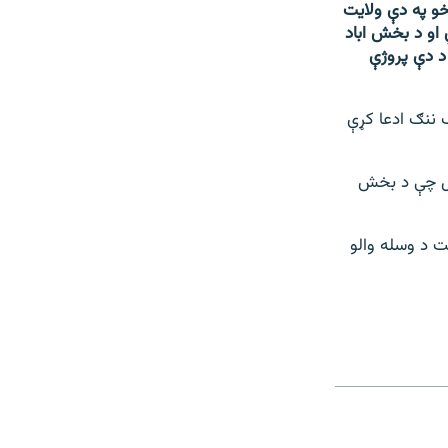
خو په دې ولایت
 او د بخش اباد
د دې پروژې
ف ننګ ادعا کړې
ویل چې د بخش
ت د وسله والو