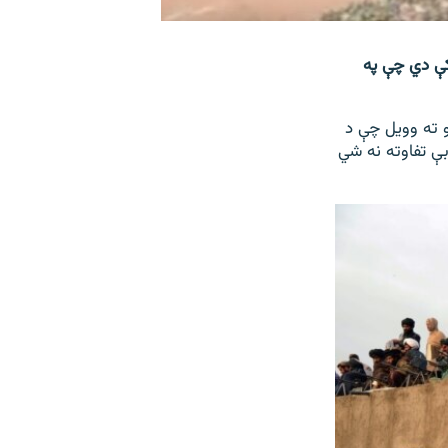
کې دي چې په
یکشنبې په ورځ«۱۳۹۶کال کب ۲۷» ازادي راډيو ته وویل چې د
بې تفاوته نه شي