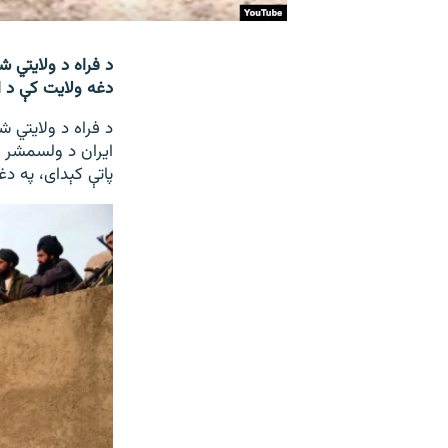
د فراه د ولایتي 
دغه ولایت کې د ا
ایران د ولسمشر ل
پاتې کېدای، په د