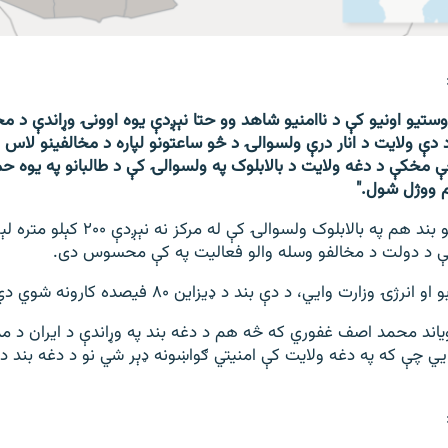
وستیو اونیو کې د ناامنیو شاهد وو حتا نېږدې یوه اوونۍ وړاندې د مخ
 دې ولایت د انار درې ولسوالۍ د څو ساعتونو لپاره د مخالفینو لاس 
مخکې د دغه ولایت د بالابلوک په ولسوالۍ کې د طالبانو په یوه ح
 ووژل شول."
د بخش اباد د اوبو بند هم په بالابلوک ولسوالۍ ک
 د دولت د مخالفو وسله والو فعالیت په کې محسوس دی.
رژۍ وزارت وايي، د دې بند د ډیزاین ۸۰ فیصده کارونه شوي دي.
یاند محمد اصف غفوري که څه هم د دغه بند په وړاندې د ایران د مد
 چې که په دغه ولایت کې امنیتي ګواښونه ډېر شي نو د دغه بند د 