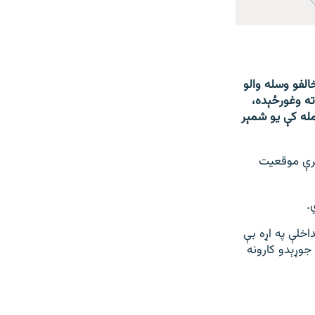
الفو وسله والو
ته وغورځېده،
مله کې یو شمېر
ې له مرکز نه نېږدې ۲۰۰ کېلو متره لېرې موقعیت
اخلې په اړه بې
جوړېدو کارونه