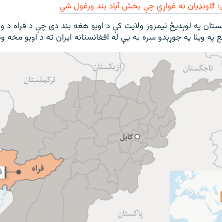
: ګاونډيان نه غواړي چې بخش آباد بند ورغول شي
ستان په لوېدیځ نیمروز ولایت کې د اوبو هغه بند دی چې د فراه د ول
نع په وینا په جوړېدو سره به يې له افغانستانه ایران ته د اوبو مخه 