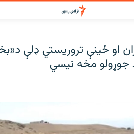
ران او ځينې تروریستي ډلې د«
د جوړولو مخه نیسي