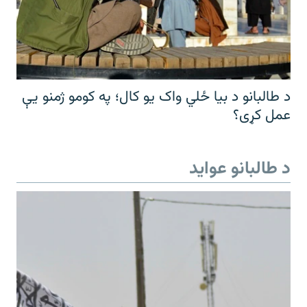
د طالبانو د بیا ځلي واک یو کال؛ په کومو ژمنو یې
عمل کړی؟
د طالبانو عواید