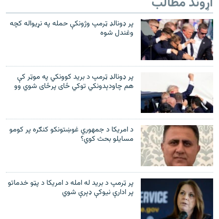
اړوند مطالب
پر ډونالډ ټرمپ وژونکې حمله په نړیواله کچه
وغندل شوه
پر ډونالډ ټرمپ د بريد کوونکي په موټر کې
هم چاودېدونکي توکي ځای پرځای شوي وو
د امریکا د جمهوري غوښتونکو کنګره پر کومو
مسایلو بحث کوي؟
پر ټرمپ د بريد له امله د امريکا د پټو خدماتو
پر ادارې نيوکې ډېرې شوي