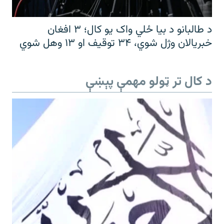
د طالبانو د بیا ځلي واک یو کال؛ ۳ افغان
خبریالان وژل شوي، ۳۴ توقیف او ۱۳ وهل شوي
د کال تر ټولو مهمې پېښې