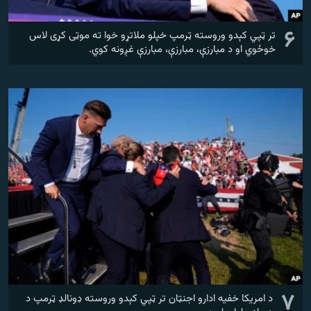
۶
تر ټپي کېدو وروسته ټرمپ خپلو ملاتړو خوا ته موټی کړی لاس
خوځوي او د مبارزې، مبارزې، مبارزې غږونه کوي.
۷
د امریکا خفیه ادارو اجنټان تر ټپي کېدو وروسته ډونالډ ټرمپ د