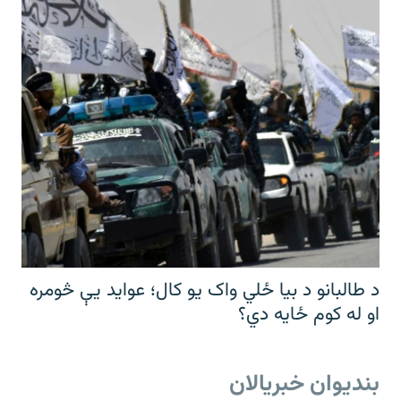
د طالبانو د بیا ځلي واک یو کال؛ عواید یې څومره
او له کوم ځایه دي؟
بندیوان خبریالان