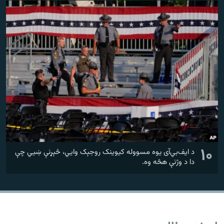
۱۰
د ایف‌بي‌آی یوه مسووله کیوینک روجېک وايي، څېړنې ښيي چې
دا د وژنې هڅه وه.