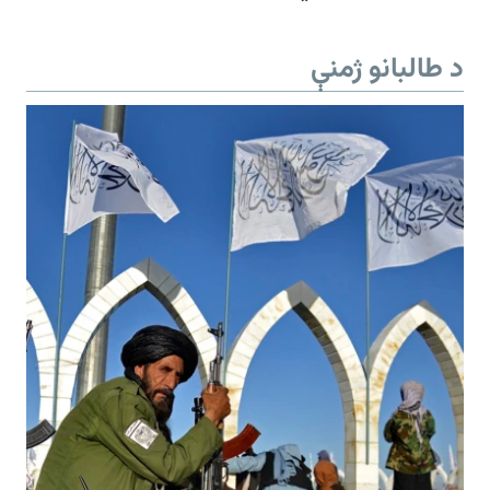
د طالبانو ژمنې