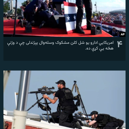
۴
امریکايي ادارو یو شل کلن مشکوک وسله‌وال پېژندلی چې د وژنې
هڅه یې کړې ده.