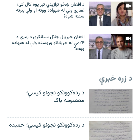
د افغان ښځو تراژیدي تېر یوه کال کې؛
غفاري ولې له هېواده ووته او ولې بېرته
ستنه شوه؟
افغان خبریال جلال ستانکزی د زمري د
۲۴مې له جریاناتو وروسته ولې له هېواده
ووت؟
د زړه خبرې
د زده‌کوونکو نجونو کیسې؛
معصومه باک
د زده‌کوونکو نجونو کیسې؛ حمیده