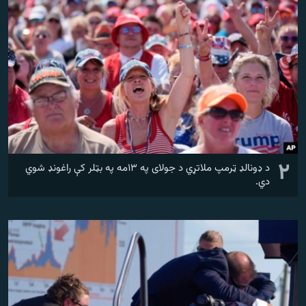
۲
د ډونالډ ټرمپ ملاتړي د جولای په ۱۳مه په بټلر کې راغونډ شوي
دي.