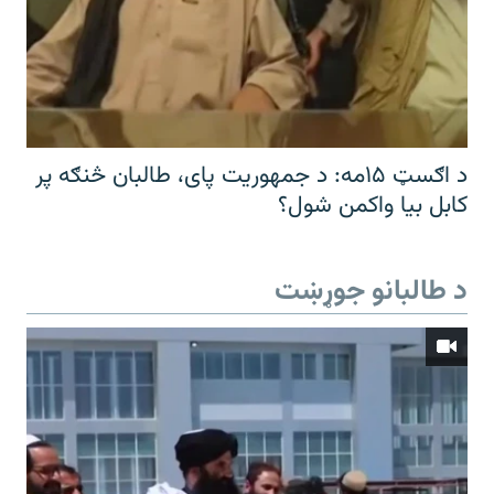
د اګسټ ۱۵مه: د جمهوریت پای، طالبان څنګه پر
کابل بیا واکمن شول؟
د طالبانو جوړښت