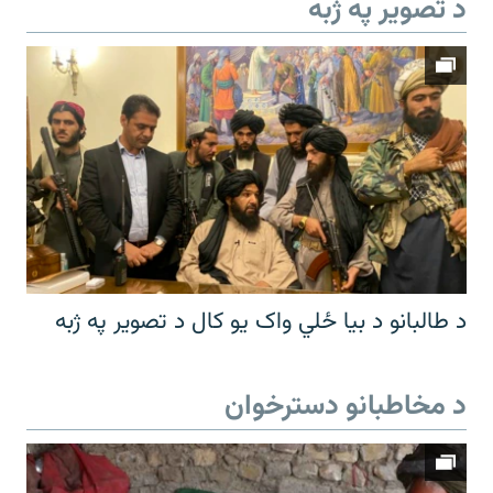
د تصویر په ژبه
د طالبانو د بیا ځلي واک یو کال د تصویر په ژبه
د مخاطبانو دسترخوان