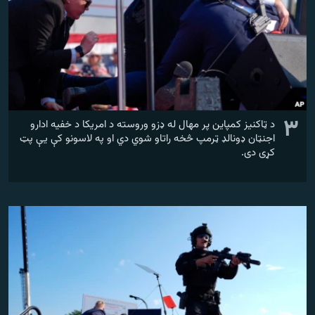
۳
د ټاکنیز کمپاین پر مهال له ډزو وروسته د امریکا د خفیه ادارو
اجنټان ډونالډ ټرمپ څخه راتاو شوي دي او په لاسونو کې یې پټ
کړی دی.