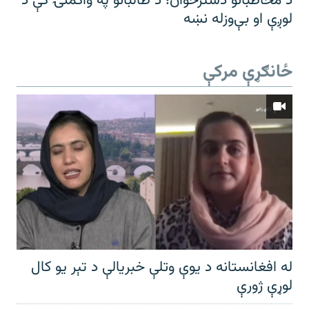
د مخاطبانو دسترخوان؛ د طالبانو په واکمنۍ کې د
لوږې او بې‌وزله نښه
ځانګړې مرکې
له افغانستانه د یوې وتلې خبریالې د تېر يو کال
لوړې ژورې