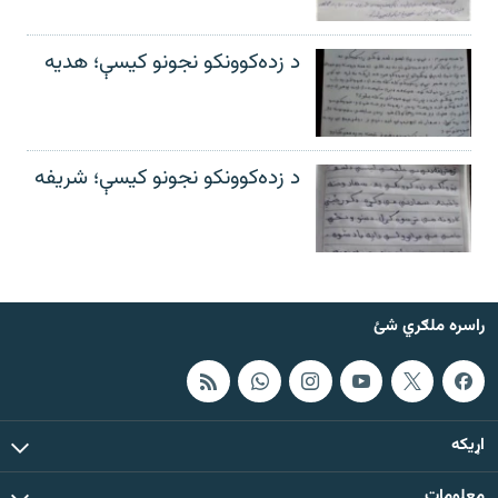
د زده‌کوونکو نجونو کیسې؛ هدیه
د زده‌کوونکو نجونو کیسې؛ شریفه
راسره ملګري شئ
اړيکه
معلومات