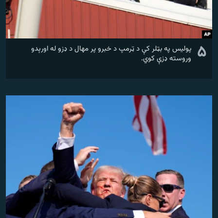
۵
پولیس په بټلر کې د ټرمپ د خبرو پر مهال د ډزو له اورېدو
وروسته ډزې کوي.