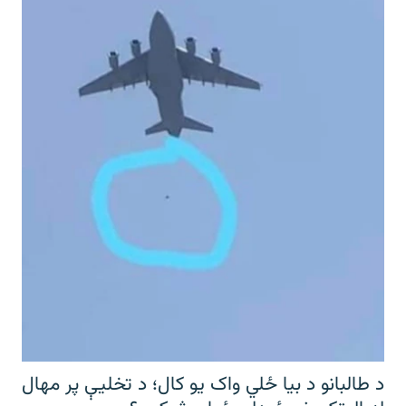
د طالبانو د بیا ځلي واک یو کال؛ د تخلیې پر مهال