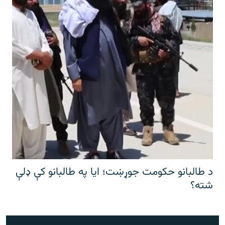
د طالبانو حکومت جوړښت؛ ایا په طالبانو کې ډلې
شته؟