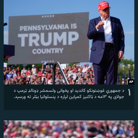
اړیکه
دري پاڼه
Azadi English
راسره ملګري شئ
د ازادې اروپا/ ازادي راډيو ټولې پاڼې
۱
د جمهوري غوښتونکو کاندید او پخوانی ولسمشر ډونالډ ټرمپ د
جولای په ۱۳مه د ټاکنیز کمپاین لپاره د پنسلوانیا بټلر ته ورسېد.