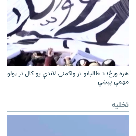
هره ورځ؛ د طالبانو تر واکمنۍ لاندې یو کال تر ټولو
مهمې پېښې
تخلیه