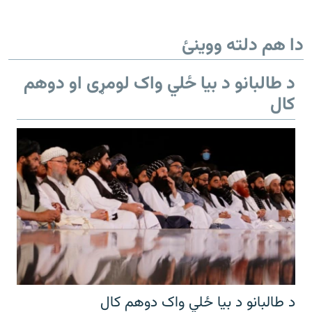
دا هم دلته ووینئ
د طالبانو د بیا ځلي واک لومړی او دوهم
کال
د طالبانو د بیا ځلي واک دوهم کال