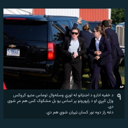
۹
د خفیه ادارو د اجنټانو له لوري وسله‌وال توماس متیو کروکس
وژل کېږي او د راپورونو پر اساس یو بل مشکوک کس هم مړ شوی
دی.
دغه راز دوه نور کسان ټپیان شوي هم دي.