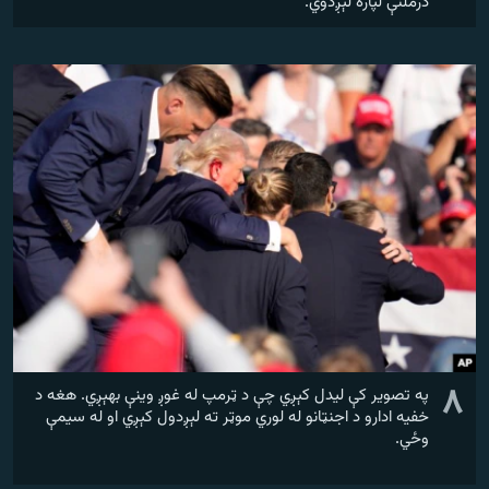
درملنې لپاره لېږدوي.
۸
په تصویر کې لیدل کېږي چې د ټرمپ له غوږ وینې بهېږي. هغه د
خفیه ادارو د اجنټانو له لوري موټر ته لېږدول کېږي او له سیمې
وځي.