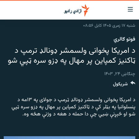
اسرسۍ
ړ
شنبه ۱۷ زمری ۱۴۰۵ کابل ۰۸:۵۶
ېنکونه
کورپاڼه
فوتو ګالري
صلي
راپورونه
د امریکا پخوانی ولسمشر ډونالډ ترمپ د
تن
خبرونه
افغانستان
ه
ټاکنیز کمپاین پر مهال په ډزو سره ټپي شو
رتلل
د خپرونو جدول
سیمه
افغانستان
صلي
چنګاښ ۲۴, ۱۴۰۳
مرکې
نړۍ
منځنی ختیځ
ېنو
شريکول
ه
اونیزې خپرونې
نړۍ
رتلل
د امریکا پخوانی ولسمشر ډونالډ ټرمپ د جولای په ۱۳مه د
انځوریزه برخه
پنسلوانیا په بټلر کې د ټاکنیز کمپاین پر مهال په ډزو سره ټپي
ټون
ورزش
شو او څېړنې ښيي چې دا حمله د هغه د وژنې هڅه وه.
اڼې
ه
د کډوالۍ بحران
راجعه
'کووېډ-۱۹'