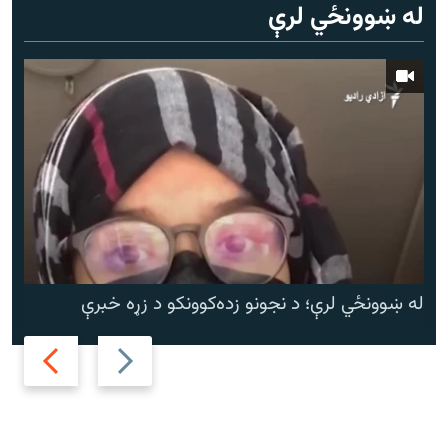
له ښوونځي لرې
له ښوونځي لرې؛ د نجونو زده‌کوونکو د زړه خبرې
Next
Previous
slide
slide