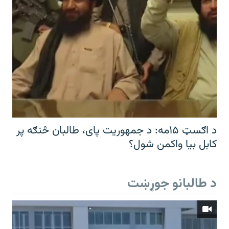
د اګسټ ۱۵مه: د جمهوریت پای، طالبان څنګه پر
کابل بیا واکمن شول؟
د طالبانو جوړښت