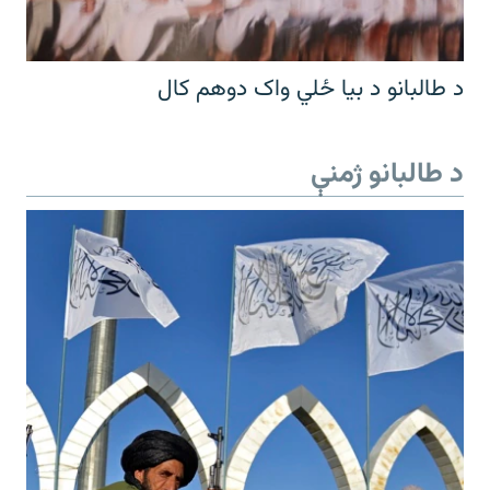
د طالبانو د بیا ځلي واک دوهم کال
د طالبانو ژمنې