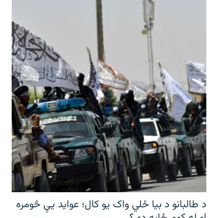
د طالبانو د بیا ځلي واک یو کال؛ عواید یې څومره
او له کوم ځایه دي؟