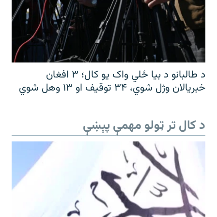
د طالبانو د بیا ځلي واک یو کال؛ ۳ افغان
خبریالان وژل شوي، ۳۴ توقیف او ۱۳ وهل شوي
د کال تر ټولو مهمې پېښې