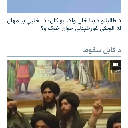
د طالبانو د بیا ځلي واک یو کال؛ د تخلیې پر مهال
له الوتکې غورځېدلی ځوان څوک و؟
د کابل سقوط