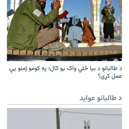
د طالبانو د بیا ځلي واک یو کال؛ په کومو ژمنو یې
عمل کړی؟
د طالبانو عواید