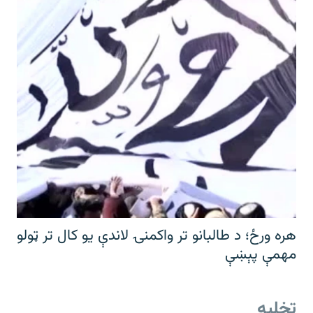
هره ورځ؛ د طالبانو تر واکمنۍ لاندې یو کال تر ټولو
مهمې پېښې
تخلیه