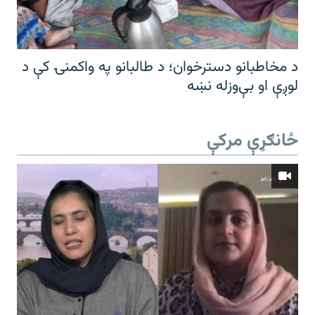
د مخاطبانو دسترخوان؛ د طالبانو په واکمنۍ کې د
لوږې او بې‌وزله نښه
ځانګړې مرکې