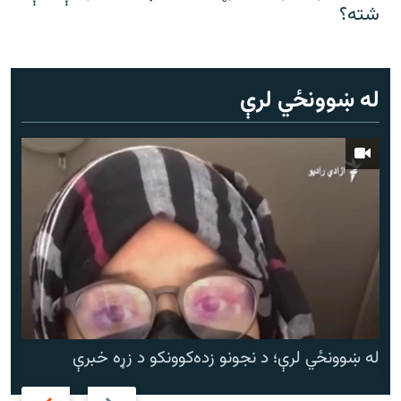
شته؟
له ښوونځي لرې
له ښوونځي لرې؛ د نجونو زده‌کوونکو د زړه خبرې
Next
Previous