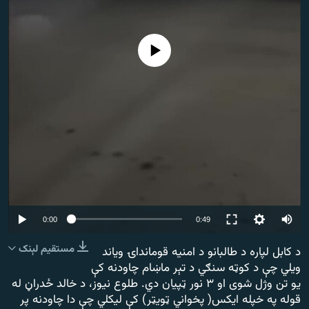
اړیکه
دري پاڼه
No media source currently available
Azadi English
راسره ملګري شئ
د ازادې اروپا/ ازادي راډيو ټولې پاڼې
Auto
0:00
0:49
240p
مستقیم لېنک
د کابل لپاره د طالبانو د امنیه قومانداۍ ویاند
ویلي چې د کوټه سنګي د تېر ماښام چاودنه کې
360p
یو تن وژل شوی او ۳ نور ټپیان دي. طلوع نیوز، د خالد ځدراڼ له
480p
قوله په خپله ایکس( پخواني ټویټر) کې لیکلي چې دا چاودنه پر