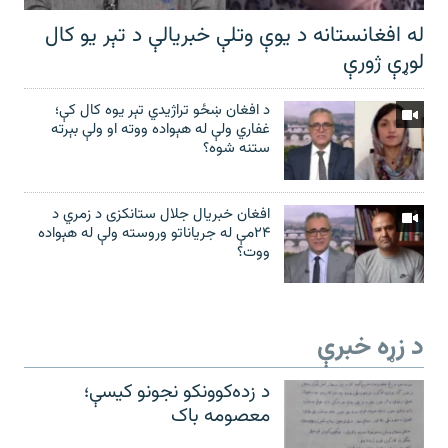
له افغانستانه د یوې وتلې خبریالې د تېر يو کال
لوړې ژورې
د افغان ښځو تراژیدي تېر یوه کال کې؛
غفاري ولې له هېواده ووته او ولې بېرته
ستنه شوه؟
افغان خبریال جلال ستانکزی د زمري د
۲۴مې له جریاناتو وروسته ولې له هېواده
ووت؟
د زړه خبرې
د زده‌کوونکو نجونو کیسې؛
معصومه باک