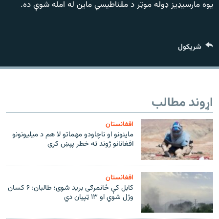
یوه مارسیډیز ډوله موټر د مقناطیسي ماین له امله شوې ده.
720p
1080p
شريکول
480p
360p
240p
Auto
1080p
720p
اړوند مطالب
افغانستان
ماینونو او ناچاودو مهماتو لا هم د میلیونونو
افغانانو ژوند ته خطر پېښ کړی
افغانستان
کابل کې ځانمرګی برید شوی؛ طالبان: ۶ کسان
وژل شوي او ۱۳ ټپیان دي