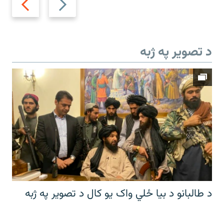
slide
slide
د تصویر په ژبه
د طالبانو د بیا ځلي واک یو کال د تصویر په ژبه