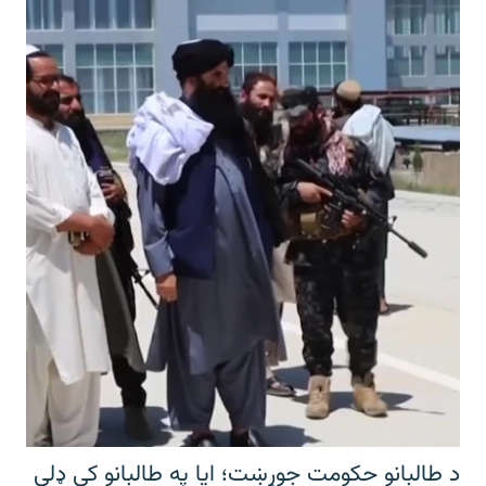
د طالبانو حکومت جوړښت؛ ایا په طالبانو کې ډلې