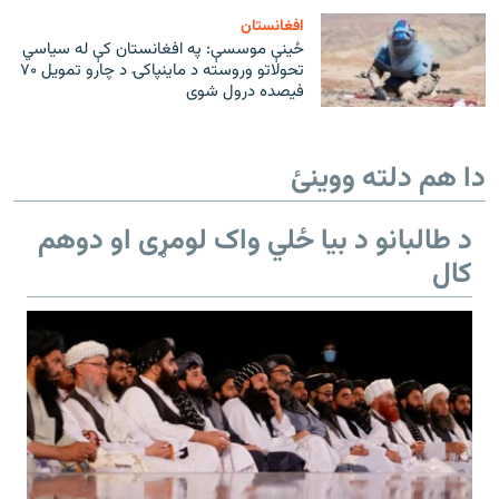
افغانستان
ځینې موسسې: په افغانستان کې له سیاسي
تحولاتو وروسته د ماینپاکۍ د چارو تمویل ۷۰
فیصده درول شوی
دا هم دلته ووینئ
د طالبانو د بیا ځلي واک لومړی او دوهم
کال