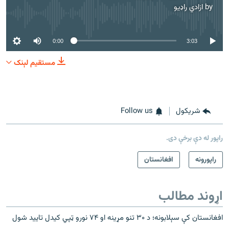
by
ازادي راډیو
No media source currently available
0:00
3:03
مستقیم لېنک
شريکول
Follow us
راپور له دې برخې دی.
راپورونه
افغانستان
اړوند مطالب
افغانستان کې سېلابونه؛ د ۳۰ تنو مړینه او ۷۴ نورو ټپي کیدل تایید شول