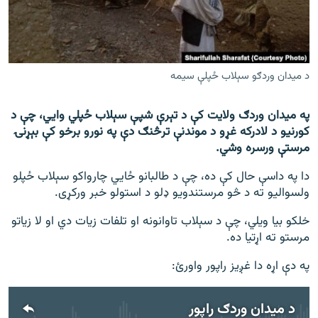
اړیکه
دري پاڼه
Azadi English
د میدان وردګو سېلاب ځپلې سیمه
راسره ملګري شئ
په میدان وردګ ولایت کې د تېرې شپې سېلاب ځپلي وایي، چې د
کورنیو د لادرکه غړو د موندنې ترڅنګ دې په نورو برخو کې بېړنۍ
مرستې ورسره وشي
.
دا په داسې حال کې ده، چې د طالبانو ځایي چارواکو سېلاب ځپلو
د ازادې اروپا/ ازادي راډيو ټولې پاڼې
ولسوالیو ته د څو مرستندویو ډلو د استولو خبر ورکړی
.
خلکو بیا ویلي، چې د سېلاب تاوانونه او تلفات زیات دي او لا زیاتو
مرستو ته اړتیا ده
.
په دې اړه دا غږیز راپور واورئ
:
د میدان وردګ راپور