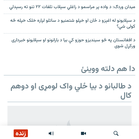
میدان وردګ: د واده پر مراسمو د راغلي سېلاب تلفات ۲۲ تنو ته رسېدلي
د سېلابونو له اغېزو د ځان او خپلو شتمنیو د ساتلو لپاره خلک خپله څه
کولی شي؟
د افغانستان په څو سیندیزو حوزو کې بیا د بارانونو او سېلابونو خبرداری
ورکړل شوی
دا هم دلته ووینئ
د طالبانو د بیا ځلي واک لومړی او دوهم
کال
زنده