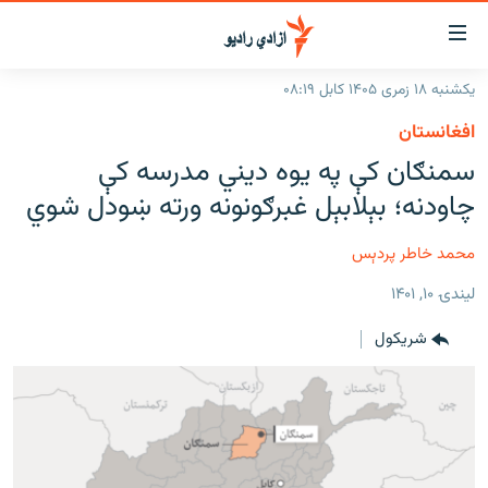
اسرسۍ
ړ
یکشنبه ۱۸ زمری ۱۴۰۵ کابل ۰۸:۱۹
ېنکونه
کورپاڼه
افغانستان
صلي
راپورونه
سمنګان کې په يوه ديني مدرسه کې
تن
خبرونه
افغانستان
چاودنه؛ بېلابېل غبرګونونه ورته ښودل شوي
ه
رتلل
د خپرونو جدول
سیمه
افغانستان
صلي
محمد خاطر پردېس
مرکې
نړۍ
منځنی ختیځ
ېنو
لیندۍ ۱۰, ۱۴۰۱
ه
اونیزې خپرونې
نړۍ
رتلل
شريکول
انځوریزه برخه
ټون
ورزش
اڼې
ه
د کډوالۍ بحران
راجعه
'کووېډ-۱۹'