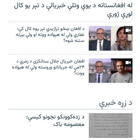
له افغانستانه د یوې وتلې خبریالې د تېر يو کال
لوړې ژورې
د افغان ښځو تراژیدي تېر یوه کال کې؛
غفاري ولې له هېواده ووته او ولې بېرته
ستنه شوه؟
افغان خبریال جلال ستانکزی د زمري د
۲۴مې له جریاناتو وروسته ولې له هېواده
ووت؟
د زړه خبرې
د زده‌کوونکو نجونو کیسې؛
معصومه باک