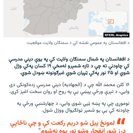
اړیکه
دري پاڼه
Azadi English
د افغانستان په عمومي نقشه کې د سمنګان ولايت موقعیت
راسره ملګري شئ
د افغانستان په شمال سمنګان ولایت کې په یوې دیني مدرسې
کې چاودنې ته چې د تازه شمېرو له‌مخې ۱۹ کسان په‌کې وژل
شوي او ۲۵ نور په‌کې ټپیان شوي غبرګونونه ښودل شوي.
د ازادې اروپا/ ازادي راډيو ټولې پاڼې
۱۶ کلن محمد الله چې د (الجهادیه) دیني مدرسې زده‌کونکی دی
وايي، د تېرې ورځې پېښې یې په روح او روان سخت اغېز کړی.
نوموړی چې په پښه ټپي شوی وايي، د چهارشنبې ورځې په
چاودنه کې یې یو شمېر ټولګيوال ووژل شول.
لمونځ پیل شو دریم رکعت کې و چې ناڅاپي
درز شو، انفجار وشو نور پوه نه‌شوم"