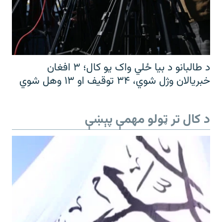
د طالبانو د بیا ځلي واک یو کال؛ ۳ افغان
خبریالان وژل شوي، ۳۴ توقیف او ۱۳ وهل شوي
د کال تر ټولو مهمې پېښې