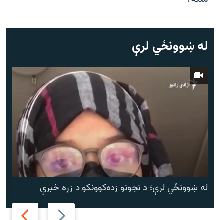
له ښوونځي لرې
له ښوونځي لرې؛ د نجونو زده‌کوونکو د زړه خبرې
Next
Previous
slide
slide