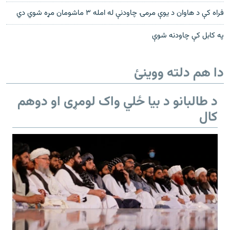
فراه کې د هاوان د يوې مرمۍ چاودنې له امله ۳ ماشومان مړه شوي دي
په کابل کې چاودنه شوې
دا هم دلته ووینئ
د طالبانو د بیا ځلي واک لومړی او دوهم
کال