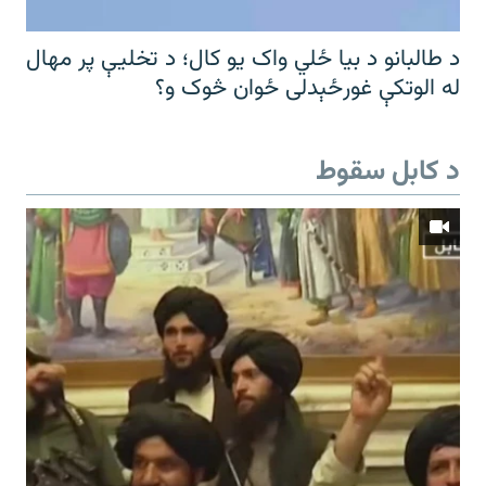
د طالبانو د بیا ځلي واک یو کال؛ د تخلیې پر مهال
له الوتکې غورځېدلی ځوان څوک و؟
د کابل سقوط