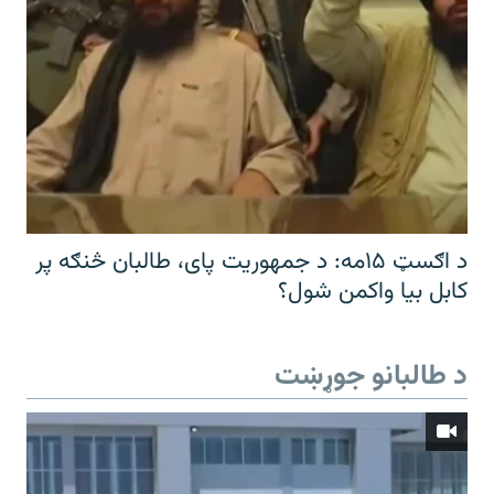
د اګسټ ۱۵مه: د جمهوریت پای، طالبان څنګه پر
کابل بیا واکمن شول؟
د طالبانو جوړښت