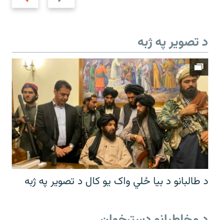
د تصویر په ژبه
د طالبانو د بیا ځلي واک یو کال د تصویر په ژبه
د مخاطبانو دسترخوان