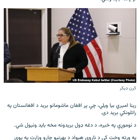
کرن ډيکر
رینا امیري بیا ویلي، چې پر افغان ماشومانو برید د افغانستان په
راتلونکي برید دی.
د نوموړې په خبره، د دغه ډول بریدونه مخه باید ونیول شي.
په ورته وخت کې د ناروې هېواد د بهرنیو چارو وزارت په یوې