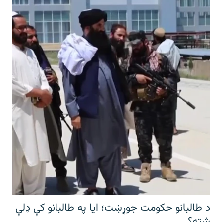
د طالبانو حکومت جوړښت؛ ایا په طالبانو کې ډلې
شته؟