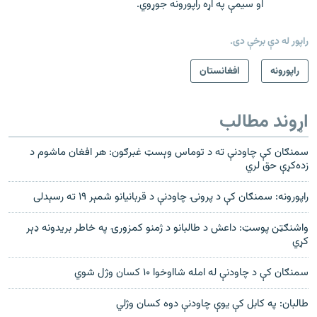
او سیمې په اړه راپورونه جوړوي.
راپور له دې برخې دی.
راپورونه
افغانستان
اړوند مطالب
سمنګان کې چاودنې ته د توماس وېسټ غبرګون: هر افغان ماشوم د
زده‌کړې حق لري
راپورونه: سمنګان کې د پرونۍ چاودنې د قربانيانو شمېر ۱۹ ته رسېدلی
واشنګټن پوسټ: داعش د طالبانو د ژمنو کمزورۍ په خاطر بریدونه ډېر
کړي
سمنګان کې د چاودنې له امله شااوخوا ۱۰ کسان وژل شوي
طالبان: په کابل کې یوې چاودنې دوه کسان وژلي