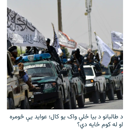
د طالبانو د بیا ځلي واک یو کال؛ عواید یې څومره
او له کوم ځایه دي؟