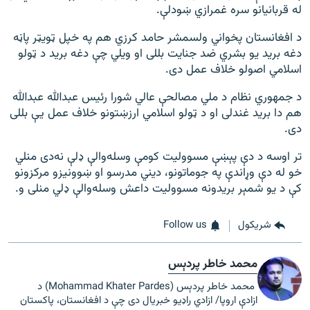
له قربانیانو سره غمرازي ښودلې.
د افغانستان پخواني ولسمشر حامد کرزي هم په خپل ټویټر پاڼه
دغه برید یو بشري ضد جنایت بللی او ویلي چې دغه برید د ټولو
اسلامي اصولو خلاف عمل دی.
د جمهوري نظام د ملي مصالحې عالي شورا رئیس عبدالله عبدالله
هم دا برید غندلی او د ټولو اسلامي ارزښتونو خلاف عمل یې بللی
دی.
تر اوسه د دې پېښې مسوولیت کومې وسله‌والې ډلې نه‌دی منلي
خو له دې وړاندې په جوماتونو، دیني مدرسو او ښوونیزو مرکزونو
کې د یو شمېر بریدونه مسوولیت داعش وسله‌والې ډلي منلی و.
شريکول
Follow us
محمد خاطر پردېس
محمد خاطر پردېس (Mohammad Khater Pardes) د
ازادې اروپا/ ازادي راډیو خبریال دی چې د افغانستان، پاکستان