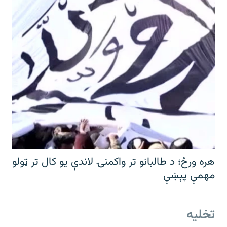
هره ورځ؛ د طالبانو تر واکمنۍ لاندې یو کال تر ټولو
مهمې پېښې
تخلیه