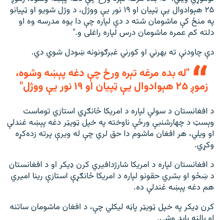
۲۵ هېوادوال یې ټپیان او ۱۹ نور یې ووژل، د وژل شویو او ټپیانو
په منځ کې ماشومان شته د دې لپاره چې دا یوه مدرسه وه او
دلته کم عمره ماشومان درس لپاره راغلی و."
دې چاودنې ته بهرني او کورني غبرګونونه ښودل شوي دي.
"له بده مرغه تېره ورځ چې دغه پېښه وشوه،
زموږ ۲۵ هېوادوال یې ټپیان او ۱۹ نور یې ووژل"
د افغانستان د سولې لپاره د امریکا ځانګړي استازي توماست
وېسټ د چهارشنبې ورځې ناوخته په خپل ټويټر دغه پېښه غندلې
او ویلي، هر افغان ماشوم دا حق لري چې له ویرې پرته زده‌کړه
وکړي.
د افغانستان لپاره د امریکا شارژدافیري کرن ډیکر او د افغانستان
د ښځو او بشري حقونو لپاره د امریکا ځانګړې استازې رینا امیري
هم دغه پېښه غندلې ده.
کرن ډیکر په خپل ټویټر پاڼه لیکلي چې، د افغان ماشومان ساتنه
او پالنه باید وشي.