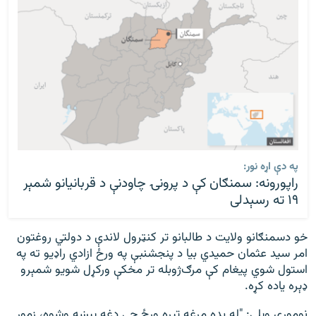
په دې اړه نور:
راپورونه: سمنګان کې د پرونۍ چاودنې د قربانيانو شمېر
۱۹ ته رسېدلی
خو دسمنګانو ولایت د طالبانو تر کنټرول لاندې د دولتي روغتون
امر سید عثمان حمیدي بیا د پنجشنبې په ورځ ازادي راډیو ته په
استول شوي پیغام کې مرګ‌ژوبله تر مخکې ورکړل شویو شمېرو
ډېره یاده کړه.
نوموړي ويلي: "له بده مرغه تېره ورځ چې دغه پېښه وشوه، زموږ