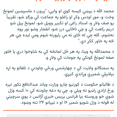
محمد الله د پېښې کیسه کوي او وايي: "پرون د ماسپښین لمونځ
وخت و، موږ اودس وکړ او راغلو په جماعت کې ورګډ شو، تقریبأ
یو صف ولاړ و، استاد راغی او تکبیر وویل شو، لمونځ پیل شو
دریم رکعت کې و چې ناڅاپي درز شو، انفجار وشو نور پوه
نه‌شوم، کله چې له ځای نه مې راپورته شوم ومې لیده چې هر
څه په خاور ککړ دي."
د محمدالله په وینا، په هر ځل لمانځه کې به شاوخوا درې یا څلور
صفه لمونځ کونکي په جومات کې ولاړ و.
په سمنګانو ولایت کې د چهارشنبې ورځې چاودنې د تلفاتو په اړه
بېلابېلې شمېرې وړاندې کیږي.
د طالبانو حکومت د کورنیو چارو وزارت ویاند عبدالنافع ټکور تېره
ورځ ازادي راډیو ته ویلي و، چې په دغه چاودنه کې ۱۰ کسه وژل
شوي خو وروسته بیا فرانس پریس خبري آژانس د یوې سرچینې
له قوله د وژل شویو شمېر ۱۶ او د ټپیانو ۲۴ تنه وښود.