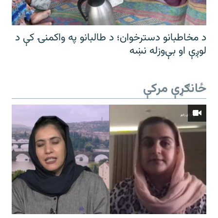
د مخاطبانو دسترخوان؛ د طالبانو په واکمنۍ کې د
لوږې او بې‌وزله نښه
ځانګړې مرکې