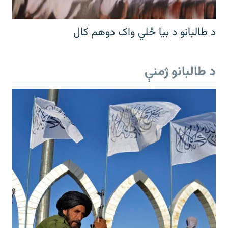
د طالبانو د بیا ځلي واک دوهم کال
د طالبانو ژمنې