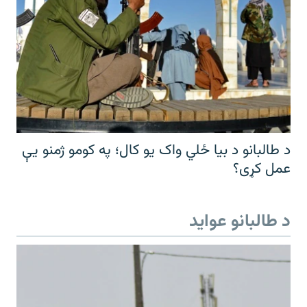
د طالبانو د بیا ځلي واک یو کال؛ په کومو ژمنو یې
عمل کړی؟
د طالبانو عواید