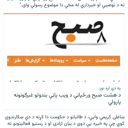
ته د توصیې او خبرداري له مخې دا موضوع رسولي وای."
په دې اړه نور:
د هشت صبح ورځپاڼې د ویب پاڼې بندولو غبرګونونه
پارولي
ښاغلی کریمي وایي، د طالبانو د حکومت دا کړنه د دې ښکارندوی
کوي چې په خبره یې دوی د بیان ازادۍ او د رسنیو فعالیتونو ته