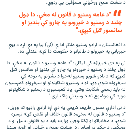
د هشت صبح ورځپاڼې مسؤلین یې ردوي.
"د عامه رسنیو د قانون له مخې، دا ډول
چلند د رسنیو د خپرونو په چارو کې بندیز او
سانسور ګڼل کېږي."
د افغانستان د ازادو رسنیو ملاتړ ادارې (نی) بیا په دې اړه د یوې
خبرپاڼې په خپرولو د طالبانو د حکومت دا کړنه غندلې ده.
نی په دې خبرپاڼه کې لیکلي: "د عامه رسنیو د قانون له مخې، دا
ډول چلند د رسنیو د خپرونو په چارو کې بندیز او سانسور ګڼل
کېږي.که د يادو شویو رسنیو له‌خوا د نشراتو په برخه کې
سرغړونه شوې وي، نو د رسنيزو شکايتونو او سرغړونو کمېسيون
ته بايد رسمي شکايت وشي. یاد کمېسیون د رسنیو د شکایتونو
مورد کې موضوع ته د رسیدنې واک لري."
د نی ادارې مسول ظریف کریمي په دې اړه ازادي راډیو ته وویل:
"د رسنیو د قانون له مخې،د قانون خلاف او نقض کړنه ترسره
شوې، د مخابراتو او ټکنالوجۍ وزارت باید د یو قانوني دلیل او د
محکمې د حکم پر اساس دا هشت صبح ورځپاڼې او زاویه میډیا