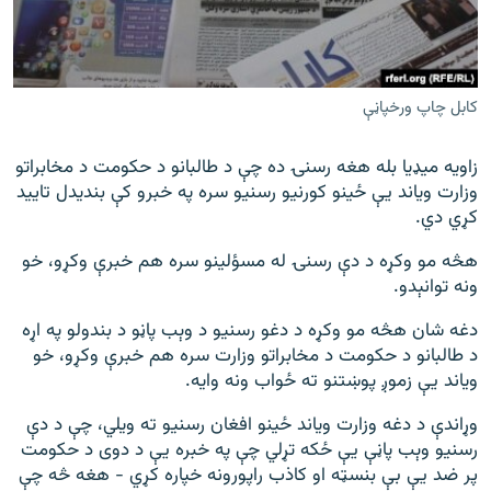
کابل چاپ ورخپاڼې
زاویه میډیا بله هغه رسنۍ ده چې د طالبانو د حکومت د مخابراتو
وزارت ویاند یې ځینو کورنیو رسنیو سره په خبرو کې بندیدل تایید
کړي دي.
هڅه مو وکړه د دې رسنۍ له مسؤلینو سره هم خبرې وکړو، خو
ونه توانېدو.
دغه شان هڅه مو وکړه د دغو رسنیو د وېب پاڼو د بندولو په اړه
د طالبانو د حکومت د مخابراتو وزارت سره هم خبرې وکړو، خو
ویاند یې زموږ پوښتنو ته ځواب ونه وایه.
وړاندې د دغه وزارت ویاند ځینو افغان رسنیو ته ویلي، چې د دې
رسنیو وېب پاڼې یې ځکه تړلي چې په خبره یې د دوی د حکومت
پر ضد یې بې بنسټه او کاذب راپورونه خپاره کړي - هغه څه چې