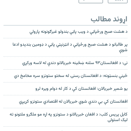
اړوند مطالب
د هشت صبح ورځپاڼې د ویب پاڼې بندولو غبرګونونه پارولي
پر طالبانو د هشت صبح ورځپاڼې د انټرنېټي پاڼې د ډومین بندېدو ادعا
شوې
نی: د افغانستان۹۳ سلنه ښځینه خبریالانو دندې له لاسه ورکړي
ځینې بنسټونه: د افغانستان رسنۍ له سختو ستونزو سره مخامخ دي
يو شمېر خبريالان: افغانستان کې د کار له دوام ويره لرو
افغانستان کې بې دندې شوي خبريالان له اقتصادي ستونزو کړيږي
کابل پريس کلب: د افغان خبريالانو د ستونزو په اړه مو ملګرو ملتونو ته
ليک استولی