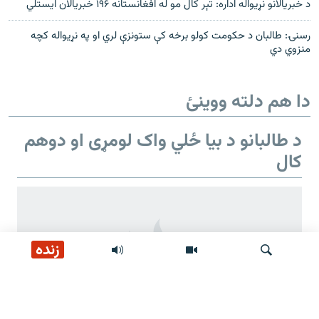
د خبريالانو نړيواله اداره: تېر کال مو له افغانستانه ۱۹۶ خبريالان ايستلي
رسنۍ: طالبان د حکومت کولو برخه کې ستونزې لري او په نړیواله کچه
منزوي دي
دا هم دلته ووینئ
د طالبانو د بیا ځلي واک لومړی او دوهم
کال
زنده