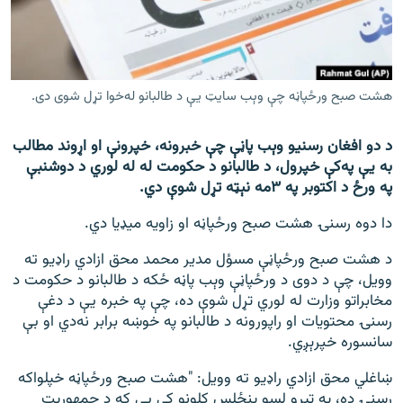
اړیکه
دري پاڼه
Azadi English
هشت صبح ورځپاڼه چې وېب سايټ يې د طالبانو له‌خوا تړل شوی دی.
راسره ملګري شئ
د دو افغان رسنیو وېب پاڼې چې خبرونه، خپرونې او اړوند مطالب
به یې په‌کې خپرول، د طالبانو د حکومت له له لوري د دوشنبې
په ورځ د اکتوبر په ۳مه نېټه تړل شوې دي.
دا دوه رسنۍ هشت صبح ورځپاڼه او زاویه میډیا دي.
د ازادې اروپا/ ازادي راډيو ټولې پاڼې
د هشت صبح ورځپاڼې مسؤل مدیر محمد محق ازادي راډیو ته
وویل، چې د دوی د ورځپاڼې وېب پاڼه ځکه د طالبانو د حکومت د
مخابراتو وزارت له لوري تړل شوې ده، چې په خبره یې د دغې
رسنۍ محتویات او راپورونه د طالبانو په خوښه برابر نه‌دي او بې
سانسوره خپرېږي.
ښاغلي محق ازادي راډیو ته وویل: "هشت صبح ورځپاڼه خپلواکه
رسنۍ ده، په تېرو لسو پنځلس کلونو کې یې که د جمهوریت