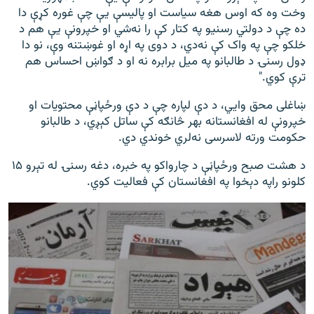
وخت وه که اوس هغه سیاست او پالیسې یې چې غوره کړې دا
ده چې د دولتي رسنیو په کتار کې را نه‌شي او خپرونې یې هم د
خلکو چې په واک کې نه‌دي، د دوی په اړه او غوښتنه وې، نو دا
ډول رسنۍ د طالبانو په میل برابره نه او د ګواښ احساس هم
ترې کوي."
ښاغلی محق وایي، د دې لپاره چې د دې ورځپاڼې محتویات او
خپرونې له افغانستانه بهر څانګه کې ساتل کېږي، د طالبانو
حکومت ورته لاسرسی نه‌لري خوندي دي.
د هشت صبح ورځپاڼې د چارواکو په خبره، دغه رسنۍ له تېرو ۱۵
کلونو راپه‌ دېخوا په افغانستان کې فعالیت کوي.