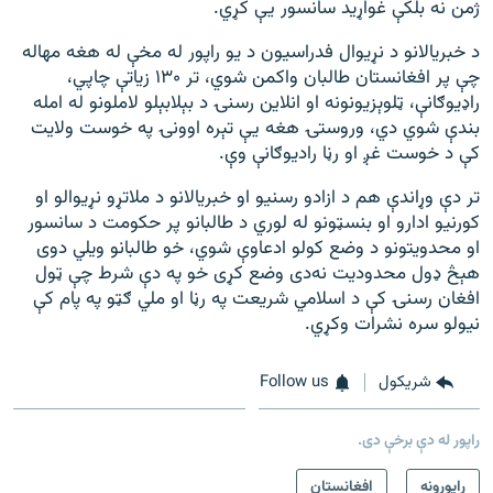
ژمن نه بلکې غواړيد سانسور یې کړي.
د خبریالانو د نړیوال فدراسیون د یو راپور له مخې له هغه مهاله
چې پر افغانستان طالبان واکمن شوي، تر ۱۳۰ زیاتې چاپي،
راډیوګانې، ټلوېزیونونه او انلاین رسنۍ د بېلابېلو لاملونو له امله
بندې شوي دي، وروستۍ هغه یې تېره اوونۍ په خوست ولایت
کې د خوست غږ او رڼا رادیوګانې وې.
تر دې وړاندې هم د ازادو رسنیو او خبریالانو د ملاتړو نړیوالو او
کورنیو ادارو او بنسټونو له لوري د طالبانو پر حکومت د سانسور
او محدویتونو د وضع کولو ادعاوې شوي، خو طالبانو ویلي دوی
هېڅ ډول محدودیت نه‌دی وضع کړی خو په دې شرط چې ټول
افغان رسنۍ کې د اسلامي شریعت په رڼا او ملي ګټو په پام کې
نیولو سره نشرات وکړي.
شريکول
Follow us
راپور له دې برخې دی.
راپورونه
افغانستان