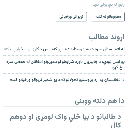
راپور له دې برخې دی.
مطبوعاتو ته کتنه
نړیوالې ورځپاڼې
اړوند مطالب
له افغانستان سره د بشردوستانه ژمنو پر کنفرانس د ګارډین ورځپاڼې لیکنه
یو اېس ټوډې: د چاپېریال ناوړه شرایطو او بندیزونو افغانان له قحطۍ سره
مخ کړي
د افغانستان په اړه وروستیو تحولاتو ته د یو شمېر نړیوالو ورځپاڼو کتنه
دا هم دلته ووینئ
د طالبانو د بیا ځلي واک لومړی او دوهم
کال