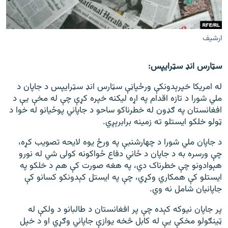
اړیکه
دري پاڼه
ارشيف
Azadi English
سټارس انډ سټرایپس:
راسره ملګري شئ
له امریکا خپرېدونکې ورځپاڼې سټارس انډ سټرایپس د جاپان د
ملي شورا د تازه اقدام په اړه لیکنه خپره کړې چې له مخې یې د
افغانستان په ګډون له خطرناکو ساحو د جاپاني پوځیانو له خوا د
ټولو خلکو ایستلو ته زمینه برابرېږي.
د ازادې اروپا/ ازادي راډيو ټولې پاڼې
د جاپان ملي شورا د چهارشنبې په ورځ یوه لایحه تصویب کړه،
چې ورسره به د جاپان د ځاني دفاع ځواکونه کولی شي له نورو
هېوادونو چې خطرناک دي، په هغه صورت کې هم د خلکو په
ایستلو کې همکاري وکړي، چې په ایستل کېدونکو کسانو کې
جاپانیان شامل نه وي.
پر جاپان نيوکه کېده چې پر افغانستان د طالبانو د ولکې له
ټینګولو مخکې یې له کابل څخه یوازې جاپاني وګړي او د خپل