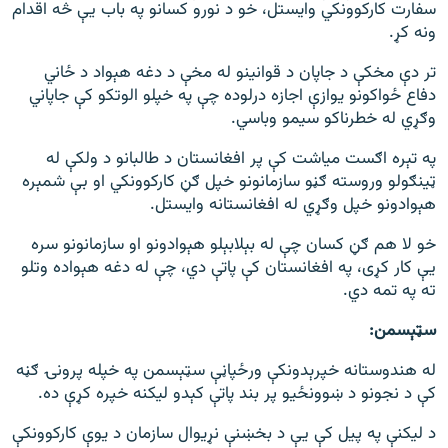
سفارت کارکوونکي وایستل، خو د نورو کسانو په باب یې څه اقدام
ونه کړ.
تر دې مخکې د جاپان د قوانینو له مخې د دغه هېواد د ځاني
دفاع ځواکونو یوازې اجازه درلوده چې په خپلو الوتکو کې جاپاني
وګړي له خطرناکو سیمو وباسي.
په تېره اګست میاشت کې پر افغانستان د طالبانو د ولکې له
ټینګولو وروسته ګڼو سازمانونو خپل ګڼ کارکوونکي او بې شمېره
هېوادونو خپل وګړي له افغانستانه وایستل.
خو لا هم ګڼ کسان چې له بېلابېلو هېوادونو او سازمانونو سره
یې کار کړی، په افغانستان کې پاتې دي، چې له دغه هېواده وتلو
ته په تمه دي.
سټېسمن‌:
له هندوستانه خپرېدونکې ورځپاڼې سټېسمن په خپله پرونۍ ګڼه
کې د نجونو د ښوونځیو پر بند پاتې کېدو لیکنه خپره کړې ده.
د لیکنې په پیل کې یې د بخښنې نړیوال سازمان د یوې کارکوونکې