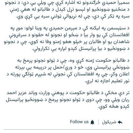
سمیرا حمیدي څرګندونو ته اشاره کړې چې ویلي یې دي: د نجونو
د منځنیو ښوونځیو او لېسو تړل کېدل د طالبانو له هغې ژمنې
سره په ټکر کې دي، چې له نړیوالې ټولنې سره یې کړې وې.
د سټېسمن په لیکنه کې د مېرمن حمیدي په وینا لولو: موږ په
افغانستان کې یو وار بیا د ښځو او نجونو له حقونو د سرغړونې
شاهدان یو او طالبان پر خپلو هغو ژمنو وفا نه کوي، چې د نجونو
د ښوونځیو د بیا پرانیستل کېدو لپاره یې تکرارولې.
د طالبانو حکومت ژمنه کړې وه، چې د ټولو نجونو پرمخ به
ښوونځي پرانیستي وي، خو د وري/حمل پر درېیمه یې بېرته
اعلان وکړ، چې په افغانستان کې نجونې له شپږم ټولګي پورته د
نور تعلیم اجازه نه لري.
تر دې مخکې د طالبانو حکومت د پوهنې وزارت ویاند عزیز احمد
ریان ویلي وو، چې دوی د ټولو نجونو پرمخ د ښوونځیو پرانیستل
کېدو هڅه کوي.
شريکول
Follow us