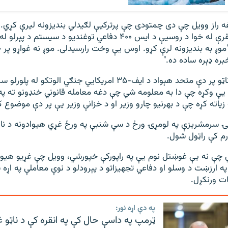
راز وویل چې دی چمتودی چې پرترکیې لګیدلي بندیزونه لیرې کړي. د
۲۰۲۰ کال کې د انقرې له خوا د روسیې د ایس ۴۰۰ دفاعي توغندیو د سی
موږ به بندیزونه لرې کړو. اوس یې وخت رارسیدلی. موږ نه غواړو پر خ
بره ډېره ساده ده."
ټرمپ همداراز د ناټو پر دې متحد هېواد د ایف-۳۵ امریکایي جنګي الوتکو 
یې وکړه چې دا به معلومه شي چې دغه معامله قانوني خنډونو ته په
یاته کړه چې د بهرنیو چارو وزیر او د خزانې وزیر یې پر دې موضوع ک
نۍ سرمشریزې په لومړۍ ورځ د سې شنبې په ورځ غړي هیوادونه د ناټ
م کې راټول شول.
کي چې نه یې غوښتل نوم یې په راپورکې خپورشي، وویل چې غړیو هیوادو
رو په ارزښت د وسلو او دفاعي تجهیزاتو د پېرودلو د نوې معاملې په اړه 
ات ورنکړل.
په دې اړه نور:
ټرمپ په داسې حال کې په انقره کې د ناټو 