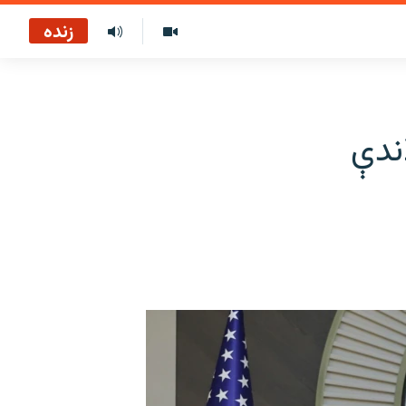
زنده
اندې