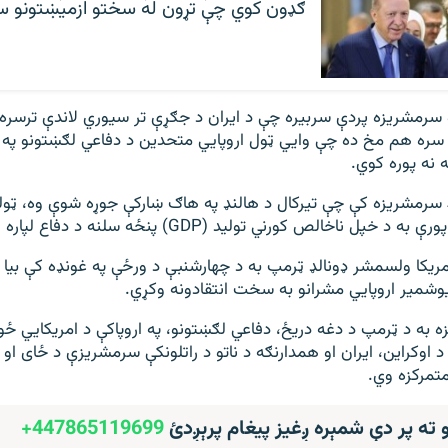
ګډون کوي چې تړون له سختو ازمیښتونو س
تو سرمشریزه پردې سربیره چې د ایران د جګړې تر سیوري لاندې ترسره 
 سره هم مخ ده چې وايي ټول اروپايي متحدین د دفاعي لګښتونو په 
 نه پوره کوي.
ریکا ولسمشر ډونالډ ټرمپ به د چهارشنبې د ورځې په غونډه کې بیا
ریوشمیر اروپایي مشرانو به سخت انتقادونه وکړي.
ه به د ټرمپ د دغه دریځ، دفاعي لګښتونو، په اروپاکې د امریکایي ځو
 اوکراین، ایران او همدارنګه د ناتو د راتلونکې سرمشریزې د ځای او 
متمرکزه وي.
و ته پر دې شمېره ږغیز پیغام پرېږدئ
447865119699+