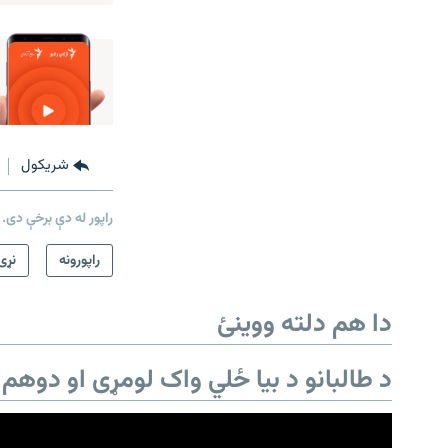
شريکول
راپور له دې برخې دی.
راپورونه
نړۍ
دا هم دلته ووینئ
د طالبانو د بیا ځلي واک لومړی او دوهم 