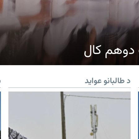
ک دوهم کال
د طالبانو عواید
ب