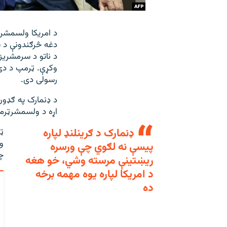
د امریکا ولسمشر ډ
دغه څرګندونې د س
د ناتو د سرمشری
وکړې. ټرمپ د دې ی
رسولی دی.
د ډنمارک په ګډون 
اړه د ولسمشرټرمپ
ډنمارک د ګرینلنډ لپاره
ټ
و
پیسې نه لګوي چې ورسره
چ
ریښتینې مرسته وشي، خو هغه
د امریکا لپاره یوه مهمه برخه
ده