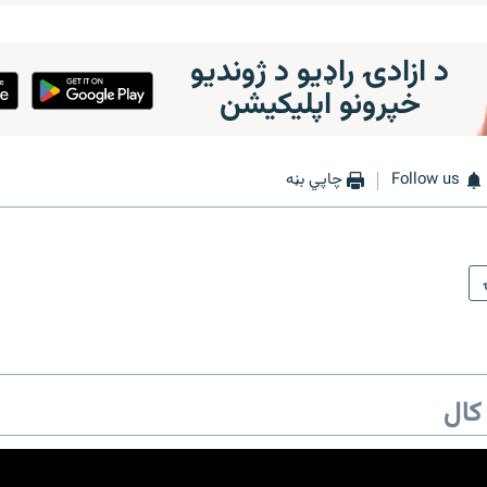
د ازادۍ راډیو د ژوندیو
خپرونو اپلیکیشن
Follow us
چاپي بڼه
کال