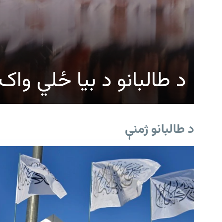
د طالبانو د بیا ځلي وا
د طالبانو ژمنې