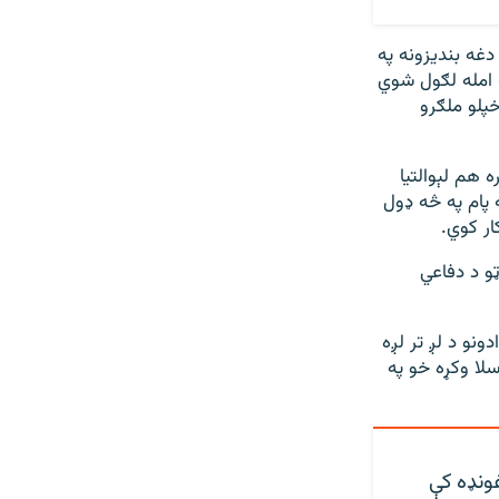
غه بندیزونه په
ستم د پېرلو له امله لګول شوي
پلو ملګرو
له پلورلو سره هم لېوالتیا
 پام په څه ډول
ار کوي.
و د دفاعي
نو د لږ تر لږه
سلا وکړه خو په
غونډه کې