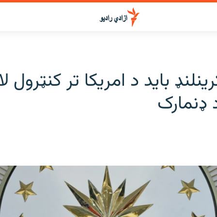
ینلنډ باید د امریکا تر کنټرول ل
 ډنمارک