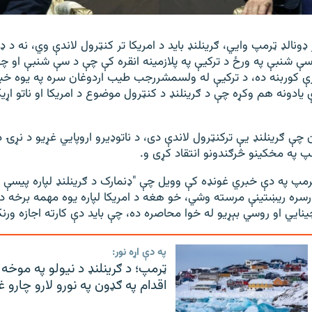
ونالډ ټرمپ وایي، ګرینلنډ باید د امریکا تر کنټرول لاندې وي، نه د ډ
ې شنبې په ورځ د ترکیې په پلازمینه انقره کې چې د سې شنبې او چه
زې کوربنه ده، د ترکیې له ولسمشررجب طیب اردوغان سره په یوه خب
ادونه هم وکړه چې د ګرینلنډ د کنټرول موضوع د امریکا او ناتو اړیک
چې ګرینلنډ یې ترکنټرول لاندې دی، د ناتوډیرو اروپایي غړیو د نړۍ د
 په مخکینو څرګندونو انتقاد کړی و.
رمپ په دې خبري غونډه کې وویل چې "ډنمارک د ګرینلنډ لپاره پیسې 
رسره ریښتینې مرسته وشي، خو هغه د امریکا لپاره یوه مهمه برخه ده
ینايي او روسي بېړیو له خوا محاصره ده، چې باید دې کارته اجازه ورن
په دې اړه نور:
ټرمپ؛ د ګرینلنډ د نیولو په موخه
اقدام په ګډون په نورو لارو چارو غ