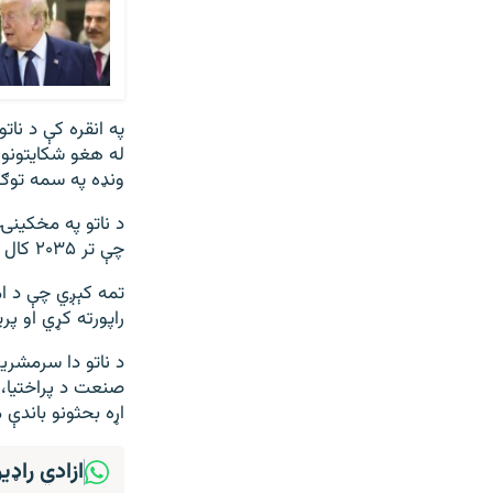
په انقره کې د نا
له هغو شکایتونو
ونډه په سمه توګه
چې تر ۲۰۳۵ کال پورې به د خپل ناخالص کورني تولید (GDP) پنځه سلنه د دفاع لپاره لګوي.
تمه کېږي چې د ام
راپورته کړي او پ
د ناتو دا سرمشریز
صنعت د پراختیا، د
اړه بحثونو باندې 
ازادي راډی