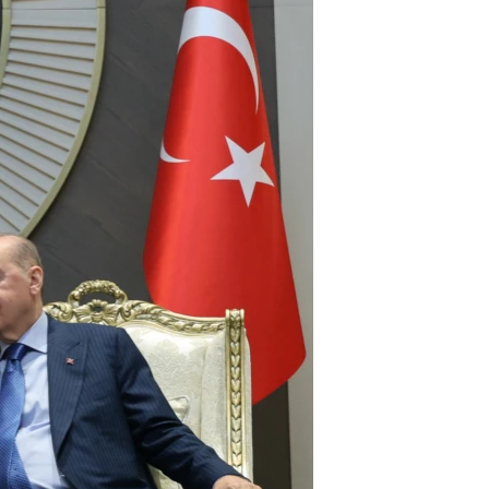
اړیکه