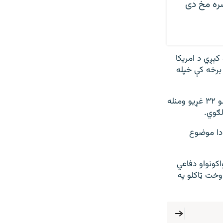
ره مخ دی
کېږي د امریکا
برخه کې خپله
د ناتو په مخکینۍ سرمشریزه کې چې تیرکال د هالنډ په هاګ ښارکې جوړه شوې وه، ټولو ۳۲ غړیو ومنله
 دا موضوع
اکونواو دفاعي
وخت ټاکلو په