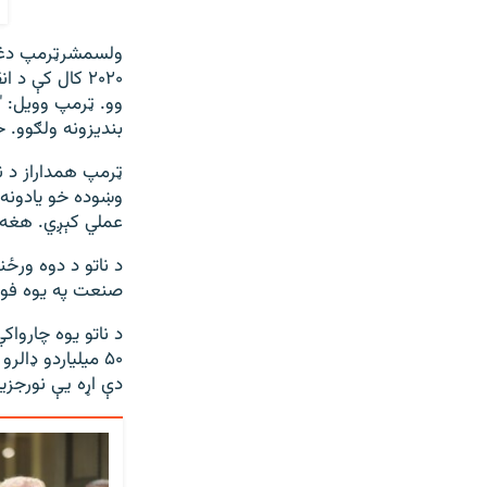
ولسمشرټرمپ دغه 
وو. ټرمپ وویل: "
بندیزونه ولګوو. خ
وښوده خو یادونه 
عملي کېږي. هغه ز
د ناتو د دوه ورځ
صنعت په یوه فور
د ناتو یوه چاروا
۵۰ میلیاردو ډال
دې اړه یې نورجزی