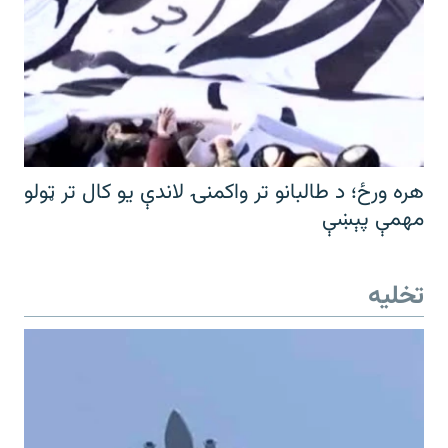
هره ورځ؛ د طالبانو تر واکمنۍ لاندې یو کال تر ټولو
مهمې پېښې
تخلیه