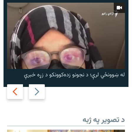
له ښوونځي لرې؛ د نجونو زده‌کوونکو د زړه خبرې
Next
Previous
slide
slide
د تصویر په ژبه