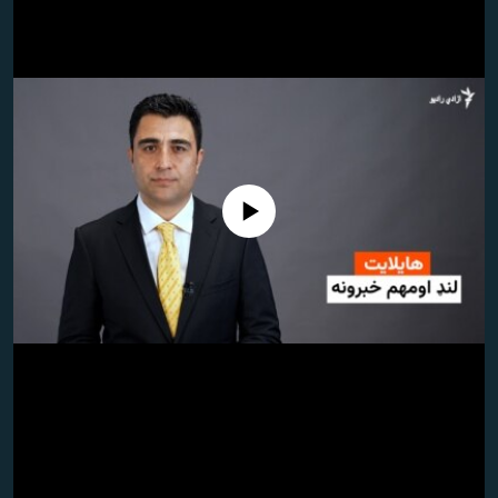
اړیکه
دري پاڼه
Azadi English
راسره ملګري شئ
No media source currently available
د ازادې اروپا/ ازادي راډيو ټولې پاڼې