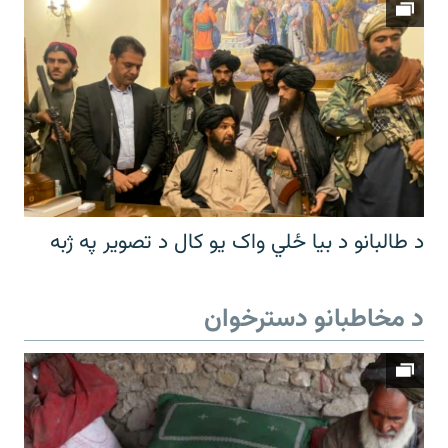
د طالبانو د بیا ځلي واک یو کال د تصویر په ژبه
د مخاطبانو دسترخوان