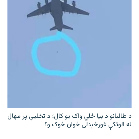
د طالبانو د بیا ځلي واک یو کال؛ د تخلیې پر مهال
له الوتکې غورځېدلی ځوان څوک و؟