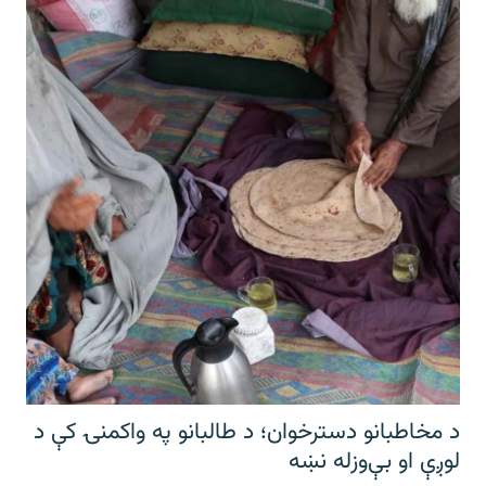
د مخاطبانو دسترخوان؛ د طالبانو په واکمنۍ کې د
لوږې او بې‌وزله نښه