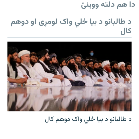
دا هم دلته ووینئ
480p
360p
240p
Auto
د طالبانو د بیا ځلي واک لومړی او دوهم
1080p
720p
کال
د طالبانو د بیا ځلي واک دوهم کال