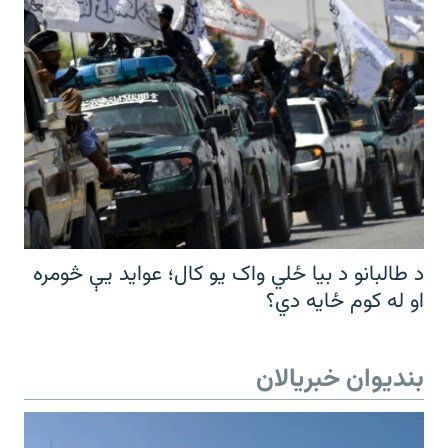
د طالبانو د بیا ځلي واک یو کال؛ عواید یې څومره
او له کوم ځایه دي؟
بندیوان خبریالان