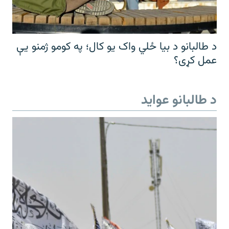
د طالبانو د بیا ځلي واک یو کال؛ په کومو ژمنو یې
عمل کړی؟
د طالبانو عواید