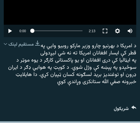
Auto
0:00
2:13
240p
مستقیم لېنک
د امریکا د بهرنیو چارو وزیر مارکو روبیو وايي په
قطر کې ایسار افغانان امریکا ته نه شي لیږدولی
360p
په ایټالیا کې دری افغانان او یو پاکستانی کارګر د یوه موټر د
480p
سوځېدو په پېښه کې وژل شوي. د کوېټ په هوايي ډګر د ایران
ډرون او توغندیز برید لسګونه کسان ټپيان کړي. دا هایلایټ
720p
خبرونه صفي الله ستانکزی وړاندې کوي
1080p
شريکول