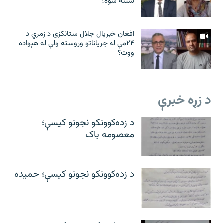
ستنه شوه؟
افغان خبریال جلال ستانکزی د زمري د
۲۴مې له جریاناتو وروسته ولې له هېواده
ووت؟
د زړه خبرې
د زده‌کوونکو نجونو کیسې؛
معصومه باک
د زده‌کوونکو نجونو کیسې؛ حمیده