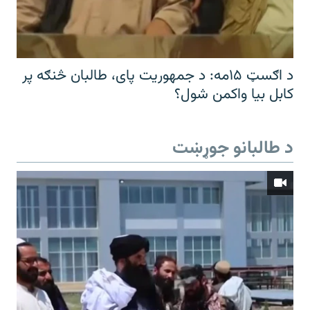
د اګسټ ۱۵مه: د جمهوریت پای، طالبان څنګه پر
کابل بیا واکمن شول؟
د طالبانو جوړښت