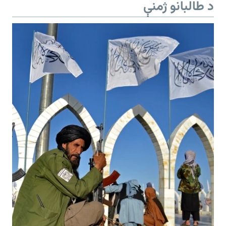
د طالبانو ژمنې