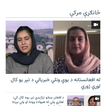
ځانګړې مرکې
له افغانستانه د یوې وتلې خبریالې د تېر يو کال
لوړې ژورې
د افغان ښځو تراژیدي تېر یوه کال کې؛
غفاري ولې له هېواده ووته او ولې بېرته