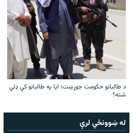
د طالبانو حکومت جوړښت؛ ایا په طالبانو کې ډلې
شته؟
له ښوونځي لرې