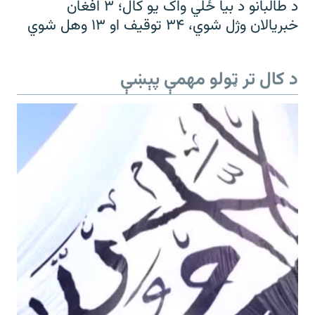
د طالبانو د بیا ځلي واک یو کال؛ ۳ افغان
خبریالان وژل شوي، ۳۴ توقیف او ۱۳ وهل شوي
د کال تر ټولو مهمې پېښې