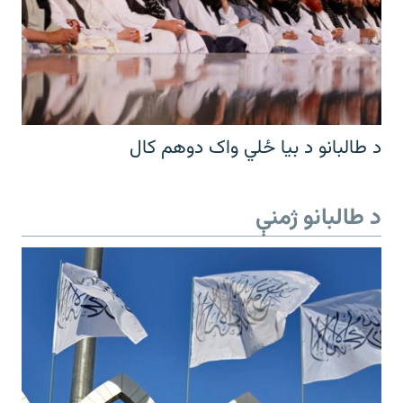
د طالبانو د بیا ځلي واک دوهم کال
د طالبانو ژمنې