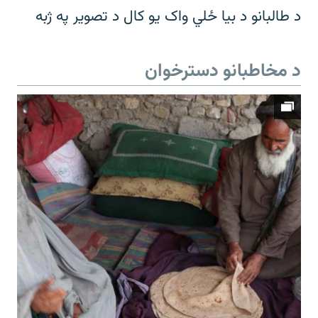
د طالبانو د بیا ځلي واک یو کال د تصویر په ژبه
د مخاطبانو دسترخوان