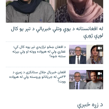
له افغانستانه د یوې وتلې خبریالې د تېر يو کال
لوړې ژورې
د افغان ښځو تراژیدي تېر یوه کال کې؛
غفاري ولې له هېواده ووته او ولې بېرته
ستنه شوه؟
افغان خبریال جلال ستانکزی د زمري د
۲۴مې له جریاناتو وروسته ولې له هېواده
ووت؟
د زړه خبرې