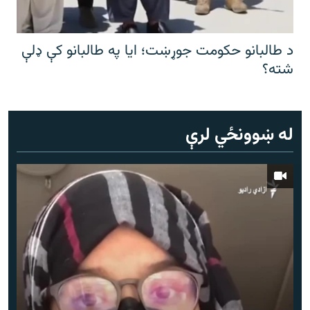
د طالبانو حکومت جوړښت؛ ایا په طالبانو کې ډلې
شته؟
له ښوونځي لرې