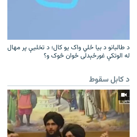
د طالبانو د بیا ځلي واک یو کال؛ د تخلیې پر مهال
له الوتکې غورځېدلی ځوان څوک و؟
د کابل سقوط