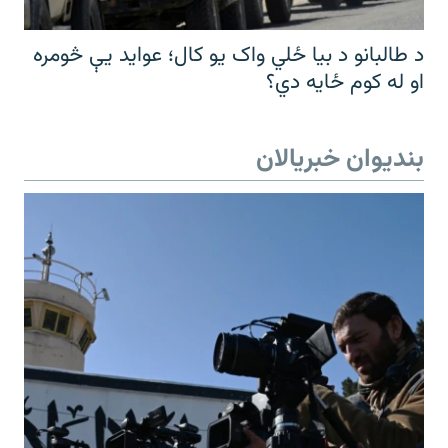
د طالبانو د بیا ځلي واک یو کال؛ عواید یې څومره
او له کوم ځایه دي؟
بندیوان خبریالان