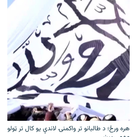
هره ورځ؛ د طالبانو تر واکمنۍ لاندې یو کال تر ټولو
مهمې پېښې