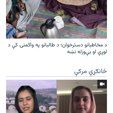
د مخاطبانو دسترخوان؛ د طالبانو په واکمنۍ کې د
لوږې او بې‌وزله نښه
ځانګړې مرکې