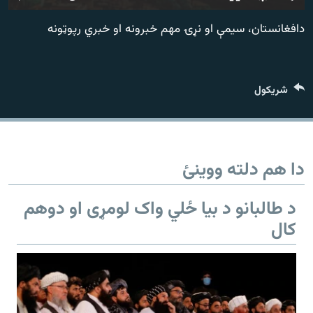
اړیکه
240p
دافغانستان، سیمې او نړۍ مهم خبرونه او خبري رپوټونه
360p
دري پاڼه
480p
Azadi English
480p
360p
240p
Auto
شريکول
720p
1080p
720p
راسره ملګري شئ
1080p
دا هم دلته ووینئ
د ازادې اروپا/ ازادي راډيو ټولې پاڼې
د طالبانو د بیا ځلي واک لومړی او دوهم
کال