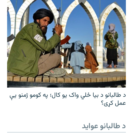
د طالبانو د بیا ځلي واک یو کال؛ په کومو ژمنو یې
عمل کړی؟
د طالبانو عواید