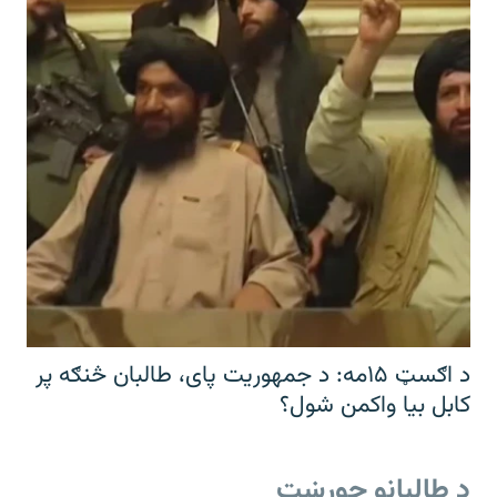
د اګسټ ۱۵مه: د جمهوریت پای، طالبان څنګه پر
کابل بیا واکمن شول؟
د طالبانو جوړښت