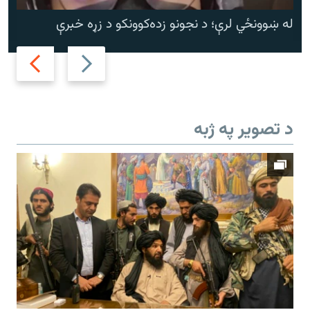
له ښوونځي لرې؛ د نجونو زده‌کوونکو د زړه خبرې
Next
Previous
slide
slide
د تصویر په ژبه