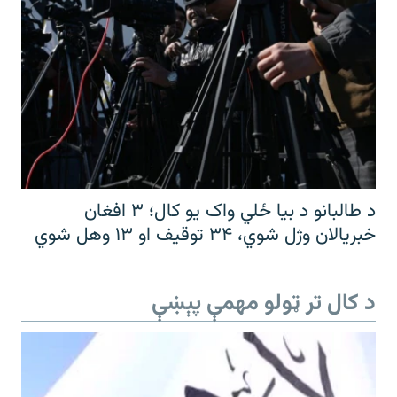
د طالبانو د بیا ځلي واک یو کال؛ ۳ افغان
خبریالان وژل شوي، ۳۴ توقیف او ۱۳ وهل شوي
د کال تر ټولو مهمې پېښې