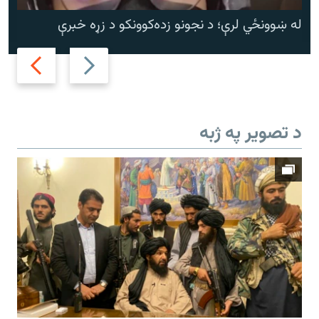
له ښوونځي لرې؛ د نجونو زده‌کوونکو د زړه خبرې
Next
Previous
slide
slide
د تصویر په ژبه