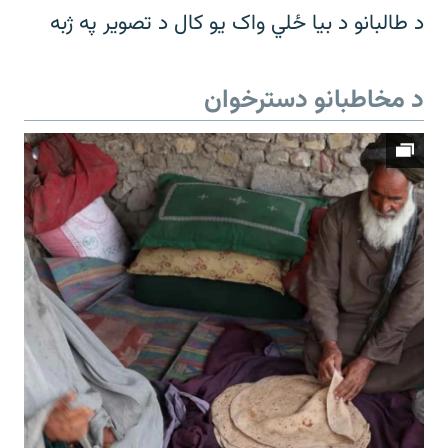
د طالبانو د بیا ځلي واک یو کال د تصویر په ژبه
د مخاطبانو دسترخوان