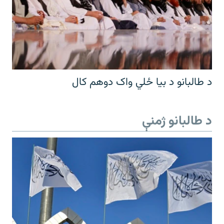
د طالبانو د بیا ځلي واک دوهم کال
د طالبانو ژمنې