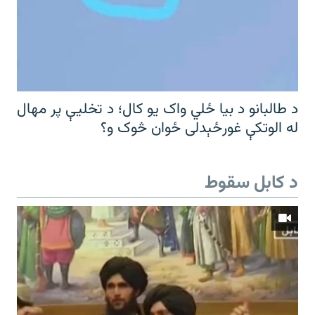
د طالبانو د بیا ځلي واک یو کال؛ د تخلیې پر مهال
له الوتکې غورځېدلی ځوان څوک و؟
د کابل سقوط