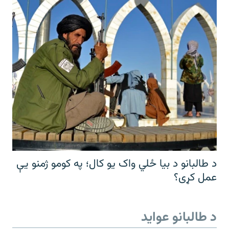
د طالبانو د بیا ځلي واک یو کال؛ په کومو ژمنو یې
عمل کړی؟
د طالبانو عواید