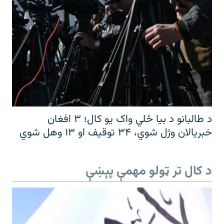
د طالبانو د بیا ځلي واک یو کال؛ ۳ افغان
خبریالان وژل شوي، ۳۴ توقیف او ۱۳ وهل شوي
د کال تر ټولو مهمې پېښې