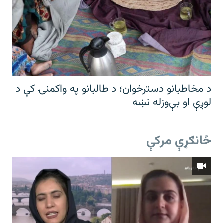
د مخاطبانو دسترخوان؛ د طالبانو په واکمنۍ کې د
لوږې او بې‌وزله نښه
ځانګړې مرکې