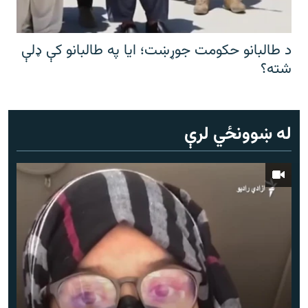
د طالبانو حکومت جوړښت؛ ایا په طالبانو کې ډلې
شته؟
له ښوونځي لرې