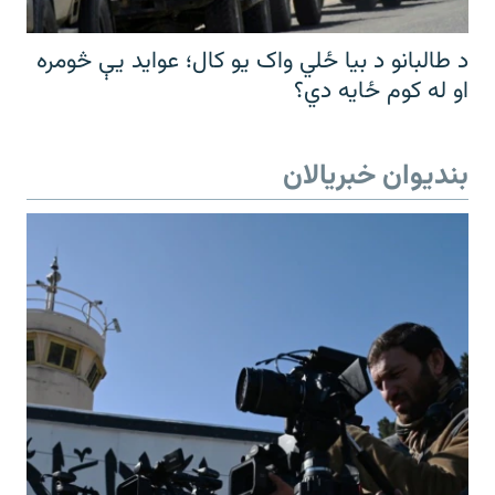
د طالبانو د بیا ځلي واک یو کال؛ عواید یې څومره
او له کوم ځایه دي؟
بندیوان خبریالان