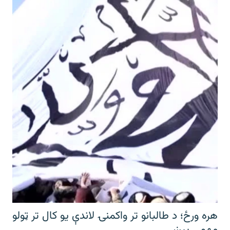
هره ورځ؛ د طالبانو تر واکمنۍ لاندې یو کال تر ټولو
مهمې پېښې