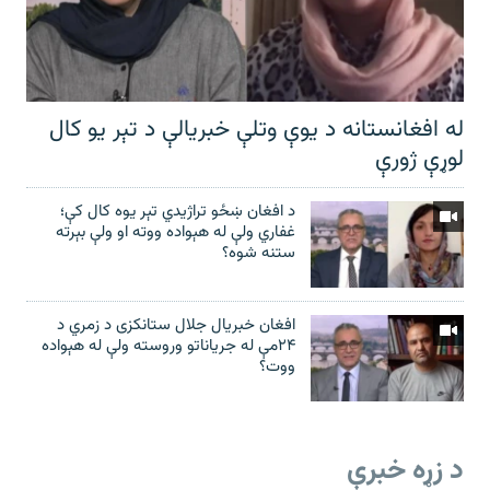
له افغانستانه د یوې وتلې خبریالې د تېر يو کال
لوړې ژورې
د افغان ښځو تراژیدي تېر یوه کال کې؛
غفاري ولې له هېواده ووته او ولې بېرته
ستنه شوه؟
افغان خبریال جلال ستانکزی د زمري د
۲۴مې له جریاناتو وروسته ولې له هېواده
ووت؟
د زړه خبرې