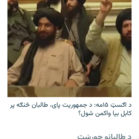
د اګسټ ۱۵مه: د جمهوریت پای، طالبان څنګه پر
کابل بیا واکمن شول؟
د طالبانو جوړښت