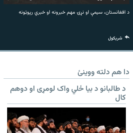
اړیکه
240p
د افغانستان، سیمې او نړۍ مهم خبرونه او خبري رپوټونه
360p
دري پاڼه
480p
Azadi English
480p
360p
240p
Auto
شريکول
720p
1080p
720p
راسره ملګري شئ
1080p
دا هم دلته ووینئ
د ازادې اروپا/ ازادي راډيو ټولې پاڼې
د طالبانو د بیا ځلي واک لومړی او دوهم
کال