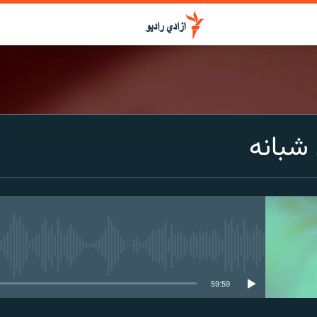
شبانه
media source currently available
59:59