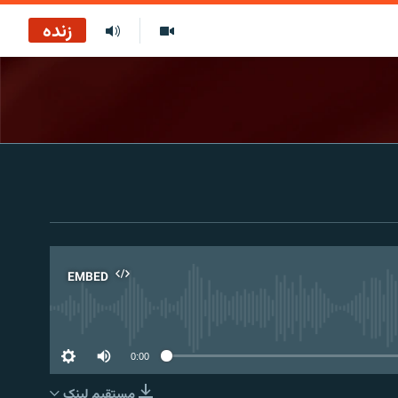
زنده
EMBED
No 
0:00
مستقیم لېنک