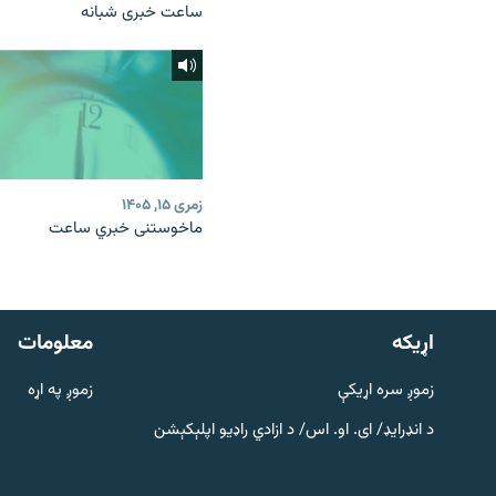
ساعت خبری شبانه
زمری ۱۵, ۱۴۰۵
ماخوستنی خبري ساعت
دري پاڼه
Azadi English
اړيکه
معلومات
راسره ملګري شئ
زموږ سره اړیکې
زموږ په اړه
د انډرایډ/ ای. او. اس/ د ازادي راډیو اپلېکېشن
د ازادې اروپا/ ازادي راډيو ټولې پاڼې