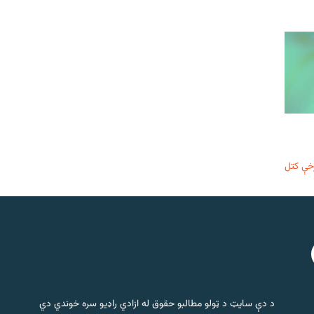
خې کتل
د دې سایټ د ټولو مطالبو حقوق له ازادي راډیو سره خوندي دي