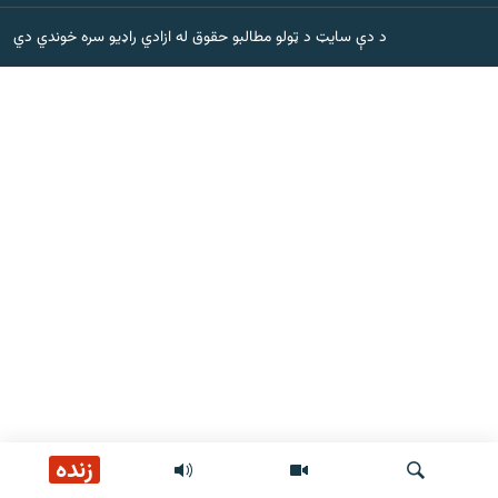
اړیکه
د دې سایټ د ټولو مطالبو حقوق له ازادي راډیو سره خوندي دي
دري پاڼه
Azadi English
راسره ملګري شئ
د ازادې اروپا/ ازادي راډيو ټولې پاڼې
زنده