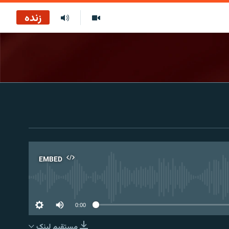
زنده
EMBED
No 
0:00
مستقیم لېنک