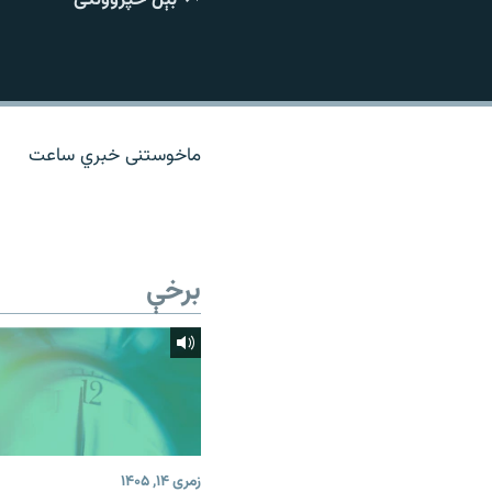
اړیکه
ماخوستنی خبري ساعت
برخې
زمری ۱۴, ۱۴۰۵