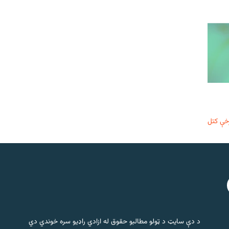
خې کتل
د دې سایټ د ټولو مطالبو حقوق له ازادي راډیو سره خوندي دي