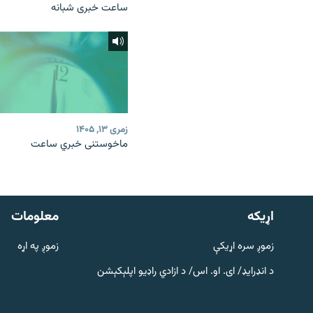
ساعت خبری شبانه
زمری ۱۳, ۱۴۰۵
ماخوستنی خبري ساعت
دري پاڼه
Azadi English
اړيکه
معلومات
راسره ملګري شئ
زموږ سره اړیکې
زموږ په اړه
د انډرایډ/ ای. او. اس/ د ازادي راډیو اپلېکېشن
د ازادې اروپا/ ازادي راډيو ټولې پاڼې