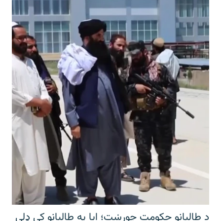
د طالبانو حکومت جوړښت؛ ایا په طالبانو کې ډلې