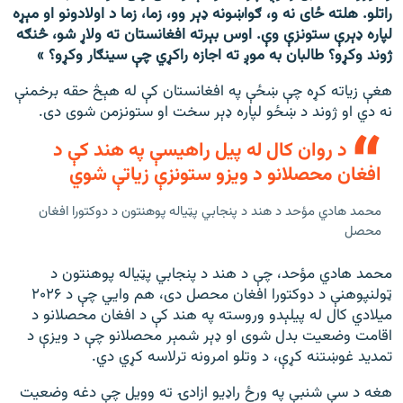
راتلو. هلته ځای نه و، ګواښونه ډېر وو، زما، زما د اولادونو او مېړه
لپاره ډېرې ستونزې وې. اوس بېرته افغانستان ته ولاړ شو، څنګه
ژوند وکړو؟ طالبان به موږ ته اجازه راکړي چې سینګار وکړو؟ »
هغې زیاته کړه چې ښځې په افغانستان کې له هېڅ حقه برخمنې
نه دي او ژوند د ښځو لپاره ډېر سخت او ستونزمن شوی دی.
د روان کال له پيل راهیسې په هند کې د
افغان محصلانو د ویزو ستونزې زیاتې شوي
محمد هادي مؤحد د هند د پنجابي پټیاله پوهنتون د دوکتورا افغان
محصل
محمد هادي مؤحد، چې د هند د پنجابي پټیاله پوهنتون د
ټولنپوهنې د دوکتورا افغان محصل دی، هم وايي چې د ۲۰۲۶
میلادي کال له پیلېدو وروسته په هند کې د افغان محصلانو د
اقامت وضعیت بدل شوی او ډېر شمېر محصلانو چې د ویزې د
تمدید غوښتنه کړې، د وتلو امرونه ترلاسه کړي دي.
هغه د سې شنبې په ورځ راډیو ازادۍ ته وویل چې دغه وضعیت