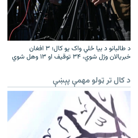
د طالبانو د بیا ځلي واک یو کال؛ ۳ افغان
خبریالان وژل شوي، ۳۴ توقیف او ۱۳ وهل شوي
د کال تر ټولو مهمې پېښې