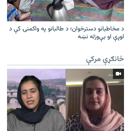
د مخاطبانو دسترخوان؛ د طالبانو په واکمنۍ کې د
لوږې او بې‌وزله نښه
ځانګړې مرکې