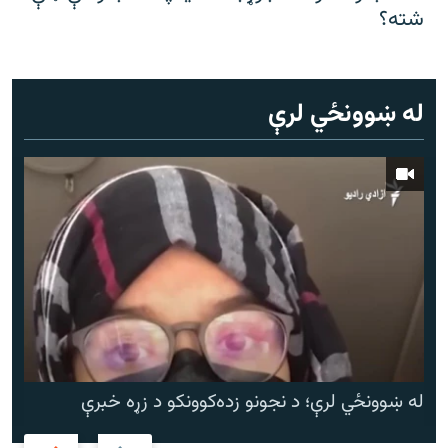
شته؟
له ښوونځي لرې
له ښوونځي لرې؛ د نجونو زده‌کوونکو د زړه خبرې
Next
Previous