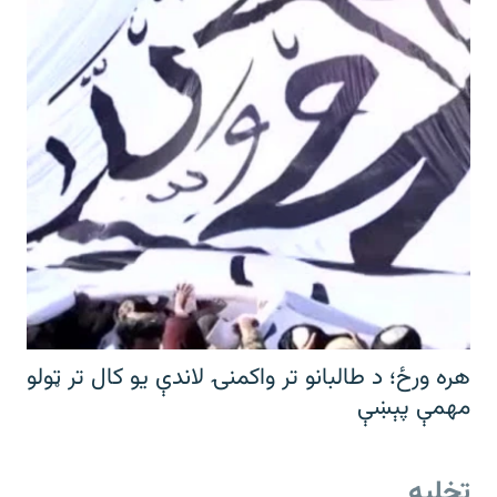
هره ورځ؛ د طالبانو تر واکمنۍ لاندې یو کال تر ټولو
مهمې پېښې
تخلیه