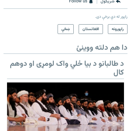
شريکول
Follow us
راپور له دې برخې دی.
راپورونه
افغانستان
ښځې
دا هم دلته ووینئ
د طالبانو د بیا ځلي واک لومړی او دوهم
کال