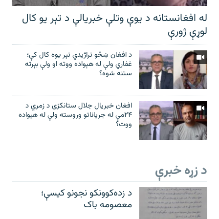
له افغانستانه د یوې وتلې خبریالې د تېر يو کال
لوړې ژورې
د افغان ښځو تراژیدي تېر یوه کال کې؛
غفاري ولې له هېواده ووته او ولې بېرته
ستنه شوه؟
افغان خبریال جلال ستانکزی د زمري د
۲۴مې له جریاناتو وروسته ولې له هېواده
ووت؟
د زړه خبرې
د زده‌کوونکو نجونو کیسې؛
معصومه باک