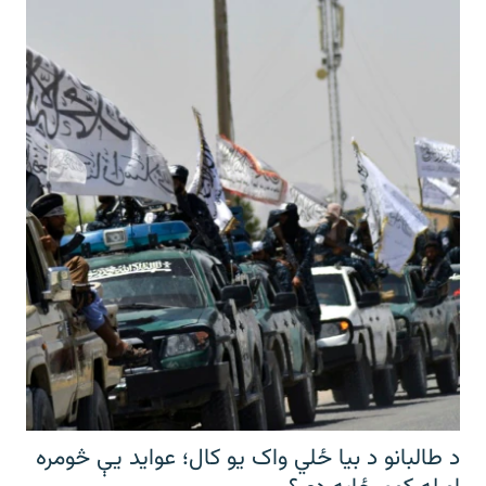
د طالبانو د بیا ځلي واک یو کال؛ عواید یې څومره