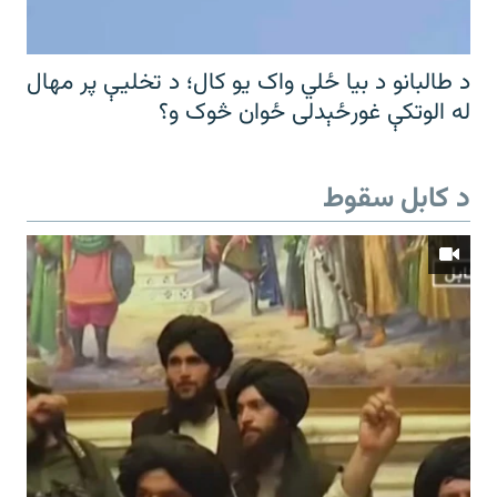
د طالبانو د بیا ځلي واک یو کال؛ د تخلیې پر مهال
له الوتکې غورځېدلی ځوان څوک و؟
د کابل سقوط