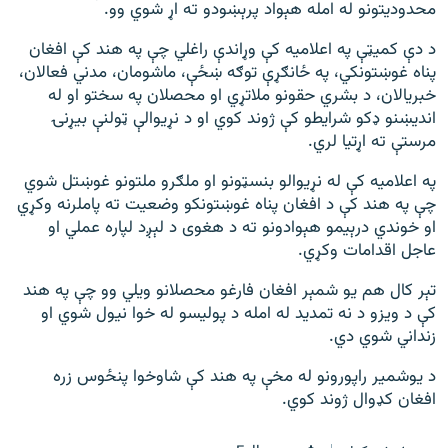
محدودیتونو له امله هېواد پرېښودو ته اړ شوي وو.
د دې کمیټې په اعلامیه کې وړاندې راغلي چې په هند کې افغان
پناه غوښتونکي، په ځانګړې توګه ښځې، ماشومان، مدني فعالان،
خبریالان، د بشري حقونو ملاتړي او محصلان په سختو او له
اندیښنو ډکو شرایطو کې ژوند کوي او د نړیوالې ټولنې بیړنۍ
مرستې ته اړتیا لري.
په اعلامیه کې له نړیوالو بنسټونو او ملګرو ملتونو غوښتل شوي
چې په هند کې د افغان پناه غوښتونکو وضعیت ته پاملرنه وکړي
او خوندي درېیمو هېوادونو ته د هغوی د لېږد لپاره عملي او
عاجل اقدامات وکړي.
تېر کال هم یو شمېر افغان فارغو محصلانو ویلي وو چې په هند
کې د ویزو د نه تمدید له امله د پولیسو له خوا نیول شوي او
زنداني شوي دي.
د یوشمیر راپورونو له مخې په هند کې شاوخوا پنځوس زره
افغان کډوال ژوند کوي.