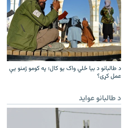
د طالبانو د بیا ځلي واک یو کال؛ په کومو ژمنو یې
عمل کړی؟
د طالبانو عواید