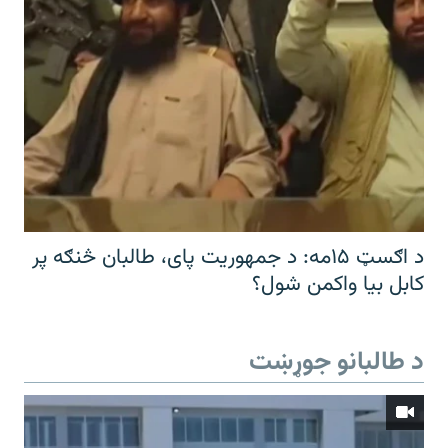
د اګسټ ۱۵مه: د جمهوریت پای، طالبان څنګه پر
کابل بیا واکمن شول؟
د طالبانو جوړښت