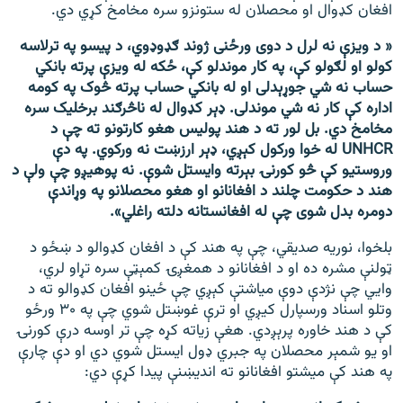
افغان کډوال او محصلان له ستونزو سره مخامخ کړي دي.
« د ویزې نه لرل د دوی ورځنی ژوند ګډوډوي، د پیسو په ترلاسه
کولو او لګولو کې، په کار موندلو کې، ځکه له ویزې پرته بانکي
حساب نه شي جوړېدلی او له بانکي حساب پرته څوک په کومه
اداره کې کار نه شي موندلی. ډېر کډوال له ناڅرګند برخلیک سره
مخامخ دي. بل لور ته د هند پولیس هغو کارتونو ته چې د
UNHCR له خوا ورکول کېږي، ډېر ارزښت نه ورکوي. په دې
وروستیو کې څو کورنۍ بېرته وایستل شوې. نه پوهیږو چې ولې د
هند د حکومت چلند د افغانانو او هغو محصلانو په وړاندې
دومره بدل شوی چې له افغانستانه دلته راغلي».
بلخوا، نوریه صدیقي، چې په هند کې د افغان کډوالو د ښځو د
ټولنې مشره ده او د افغانانو د همغږۍ کمېټې سره تړاو لري،
وایي چې نژدې دوې میاشتې کېږي چې ځینو افغان کډوالو ته د
وتلو اسناد ورسپارل کیږي او ترې غوښتل شوي چې په ۳۰ ورځو
کې د هند خاوره پرېږدي. هغې زیاته کړه چې تر اوسه درې کورنۍ
او یو شمېر محصلان په جبري ډول ایستل شوي دي او دې چارې
په هند کې میشتو افغانانو ته اندیښنې پیدا کړې دي: