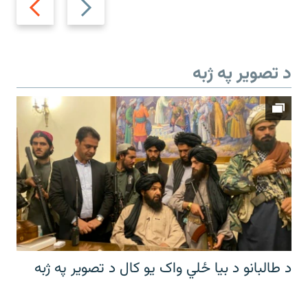
slide
slide
د تصویر په ژبه
د طالبانو د بیا ځلي واک یو کال د تصویر په ژبه