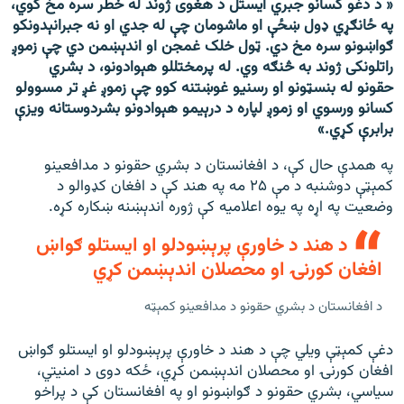
« د دغو کسانو جبري ایستل د هغوی ژوند له خطر سره مخ کوي،
په ځانګړي ډول ښځې او ماشومان چې له جدي او نه جبرانېدونکو
ګواښونو سره مخ دي. ټول خلک غمجن او اندېښمن دي چې زموږ
راتلونکی ژوند به څنګه وي. له پرمختللو هېوادونو، د بشري
حقونو له بنسټونو او رسنیو غوښتنه کوو چې زموږ غږ تر مسوولو
کسانو ورسوي او زموږ لپاره د درېیمو هېوادونو بشردوستانه ویزې
برابرې کړي.»
په همدې حال کې، د افغانستان د بشري حقونو د مدافعینو
کمېټې دوشنبه د مې ۲۵ مه په هند کې د افغان کډوالو د
وضعیت په اړه په یوه اعلامیه کې ژوره اندېښنه ښکاره کړه.
د هند د خاورې پرېښودلو او ایستلو ګواښ
افغان کورنۍ او محصلان اندېښمن کړي
د افغانستان د بشري حقونو د مدافعینو کمېټه
دغې کمېټې ویلي چې د هند د خاورې پرېښودلو او ایستلو ګواښ
افغان کورنۍ او محصلان اندېښمن کړي، ځکه دوی د امنیتي،
سیاسي، بشري حقونو د ګواښونو او په افغانستان کې د پراخو