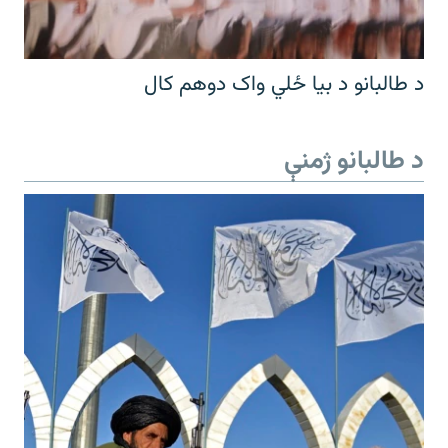
د طالبانو د بیا ځلي واک دوهم کال
د طالبانو ژمنې