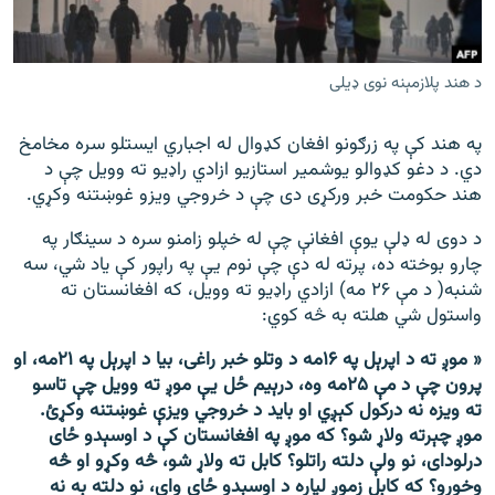
اړیکه
دري پاڼه
د هند پلازمېنه نوی ډیلی
Azadi English
په هند کې په زرګونو افغان کډوال له اجباري ایستلو سره مخامخ
دي. د دغو کډوالو یوشمیر استازیو ازادي راډیو ته وویل چې د
راسره ملګري شئ
هند حکومت خبر ورکړی دی چې د خروجي ویزو غوښتنه وکړي.
د دوی له ډلې یوې افغانې چې له خپلو زامنو سره د سینګار په
چارو بوخته ده، پرته له دې چې نوم یې په راپور کې یاد شي، سه
د ازادې اروپا/ ازادي راډيو ټولې پاڼې
شنبه( د مې ۲۶ مه) ازادي راډیو ته وویل، که افغانستان ته
واستول شي هلته به څه کوي:
« موږ ته د اپرېل په ۱۶مه د وتلو خبر راغی، بیا د اپرېل په ۲۱مه، او
پرون چې د مې ۲۵مه وه، درېیم ځل یې موږ ته وویل چې تاسو
ته ویزه نه درکول کېږي او باید د خروجي ویزې غوښتنه وکړئ.
موږ چېرته ولاړ شو؟ که موږ په افغانستان کې د اوسېدو ځای
درلودای، نو ولې دلته راتلو؟ کابل ته ولاړ شو، څه وکړو او څه
وخورو؟ که کابل زموږ لپاره د اوسېدو ځای وای، نو دلته به نه