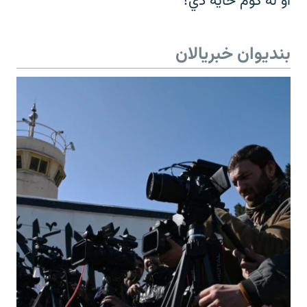
او له کوم ځایه دي؟
بندیوان خبریالان