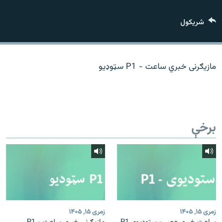
اړیکه
شريکول
دري پاڼه
Azadi English
مازیګرنی خبري ساعت - P1 سټوډیو
راسره ملګري شئ
برخې
د ازادې اروپا/ ازادي راډيو ټولې پاڼې
زمری ۱۵, ۱۴۰۵
زمری ۱۵, ۱۴۰۵