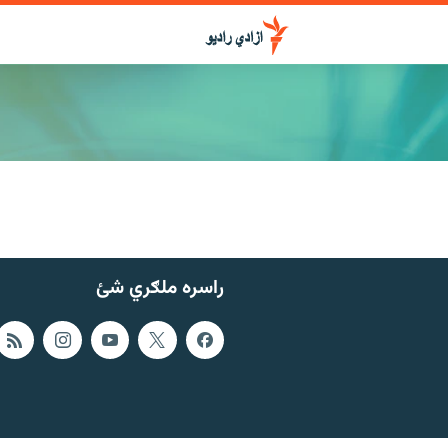
راسره ملګري شئ