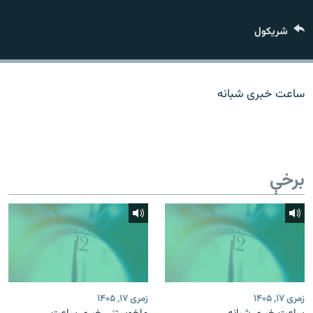
اړیکه
شريکول
دري پاڼه
Azadi English
ساعت خبری شبانه
راسره ملګري شئ
برخې
د ازادې اروپا/ ازادي راډيو ټولې پاڼې
زمری ۱۷, ۱۴۰۵
زمری ۱۷, ۱۴۰۵