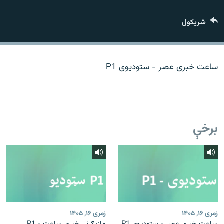
اړیکه
شريکول
دري پاڼه
Azadi English
ساعت خبری عصر - ستودیوی P1
راسره ملګري شئ
برخې
د ازادې اروپا/ ازادي راډيو ټولې پاڼې
زمری ۱۶, ۱۴۰۵
زمری ۱۶, ۱۴۰۵