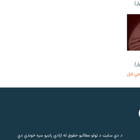
ر)
ر)
خې کتل
د دې سایټ د ټولو مطالبو حقوق له ازادي راډیو سره خوندي دي