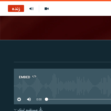
زنده
EMBED
No 
0:00
مستقیم لېنک