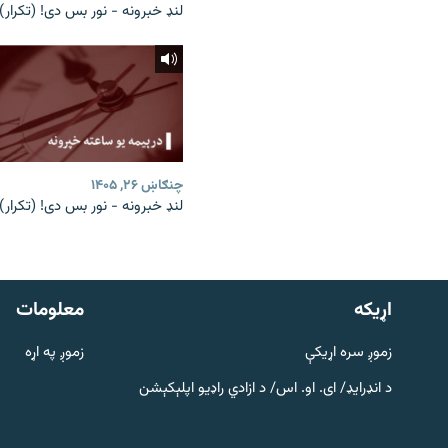
لنډ خبرونه - نور بس دی! (تکرار)
چنګاښ ۲۶, ۱۴۰۵
لنډ خبرونه - نور بس دی! (تکرار)
دري پاڼه
Azadi English
اړيکه
معلومات
راسره ملګري شئ
زموږ سره اړیکې
زموږ په اړه
د انډرایډ/ ای. او. اس/ د ازادي راډیو اپلېکېشن
د ازادې اروپا/ ازادي راډيو ټولې پاڼې