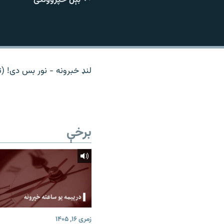
اړیکه
لنډ خبرونه - نور بس دی! (ت
برخې
زمری ۱۶, ۱۴۰۵