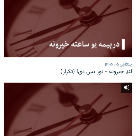
چنګاښ ۰۵, ۱۴۰۵
لنډ خبرونه - نور بس دی! (تکرار)