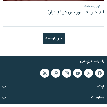
غبرګولی ۰۱, ۱۴۰۵
لنډ خبرونه - نور بس دی! (تکرار)
نور راوښيه
راسره ملګري شئ
اړيکه
معلومات