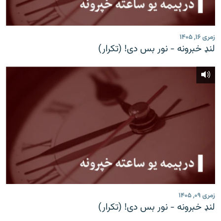
اړیکه
دري پاڼه
زمری ۱۶, ۱۴۰۵
لنډ خبرونه - نور بس دی! (تکرار)
Azadi English
راسره ملګري شئ
د ازادې اروپا/ ازادي راډيو ټولې پاڼې
زمری ۰۹, ۱۴۰۵
لنډ خبرونه - نور بس دی! (تکرار)