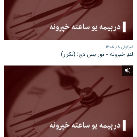
غبرګولی ۰۸, ۱۴۰۵
لنډ خبرونه - نور بس دی! (تکرار)