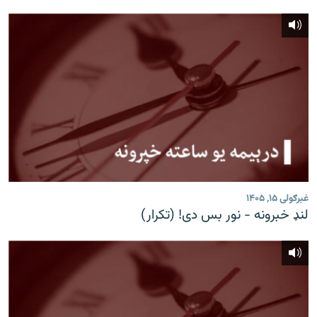
غبرګولی ۱۵, ۱۴۰۵
لنډ خبرونه - نور بس دی! (تکرار)