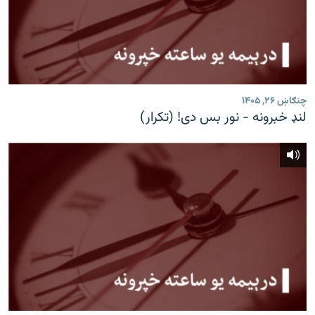
چنګاښ ۲۶, ۱۴۰۵
لنډ خبرونه - نور بس دی! (تکرار)