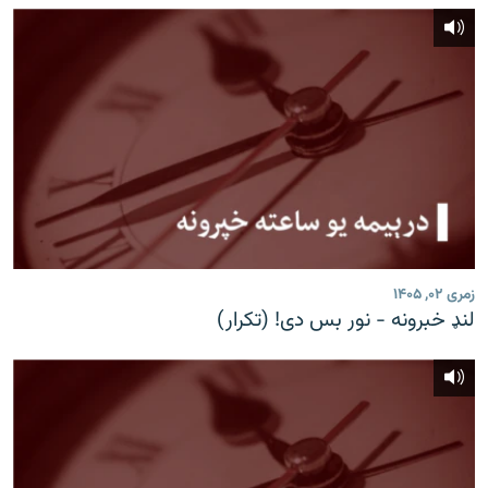
زمری ۰۲, ۱۴۰۵
لنډ خبرونه - نور بس دی! (تکرار)