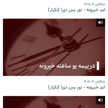
چنګاښ ۱۹, ۱۴۰۵
لنډ خبرونه - نور بس دی! (تکرار)
چنګاښ ۱۲, ۱۴۰۵
لنډ خبرونه - نور بس دی! (تکرار)