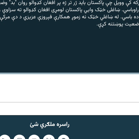
رکه کې وویل چې پاکستان باید ژر تر ژه پر افغان کډوالو روان "بد" و
 راوباسي. ښاغلی خټک وایي پاکستان لومړی افغان کډوالو ته سزاوې ور
ده باسي. له ښاغلي خټک نه زموږ همکارې فېروزې عزیزي د دې مرکې
 وضعیت پوښتنه کړې.
راسره ملګري شئ