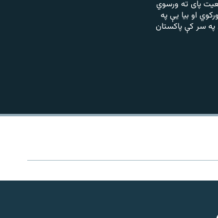
ضعیت پای ته ورسوي
کوي او بیا یې په
 په سر کې پاکستان