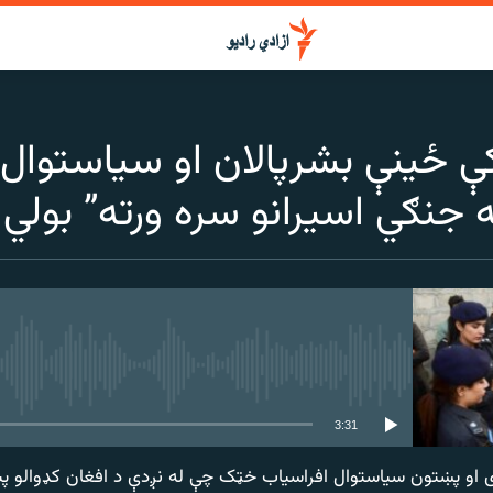
ې ځینې بشرپالان او سیاستوال 
ه جنګي اسیرانو سره ورته” بولي
media source currently available
3:31
ړی او پښتون سیاستوال افراسیاب خټک چې له نږدې د افغان کډوالو