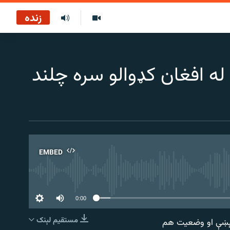
زنده
له افغان کډوالو سره چلند
EMBED
No 
0:00
مستقیم لېنک
 پېښې او وضعیت هم
EMBED