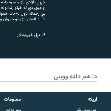
اړیکه
څېړي، ازادي راډیو سره په م
او دوی دې له خپلو زندانونه
بې رحمانه ډول له دغه هېوا
کې د افغان کډوالو د روان
بېل خپروونکی
دا هم دلته ووینئ
دري پاڼه
Azadi English
اړيکه
معلومات
راسره ملګري شئ
زموږ سره اړیکې
زموږ په اړه