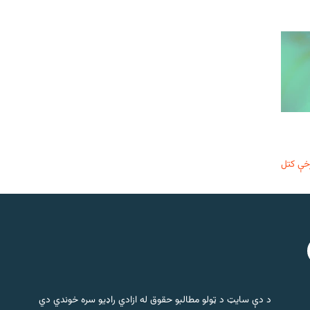
خې کتل
د دې سایټ د ټولو مطالبو حقوق له ازادي راډیو سره خوندي دي