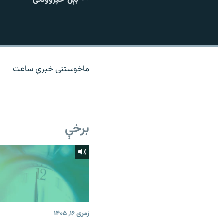
اړیکه
ماخوستنی خبري ساعت
برخې
زمری ۱۶, ۱۴۰۵