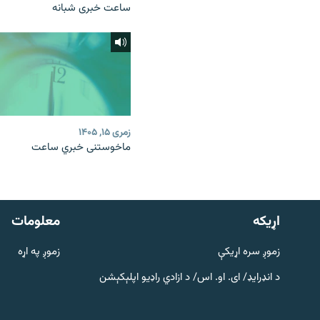
ساعت خبری شبانه
زمری ۱۵, ۱۴۰۵
ماخوستنی خبري ساعت
دري پاڼه
Azadi English
اړيکه
معلومات
راسره ملګري شئ
زموږ سره اړیکې
زموږ په اړه
د انډرایډ/ ای. او. اس/ د ازادي راډیو اپلېکېشن
د ازادې اروپا/ ازادي راډيو ټولې پاڼې