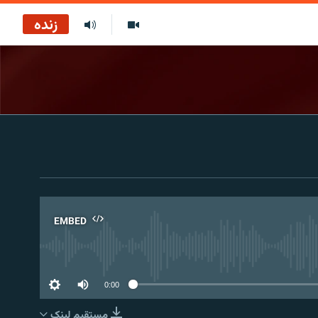
زنده
EMBED
No 
0:00
مستقیم لېنک