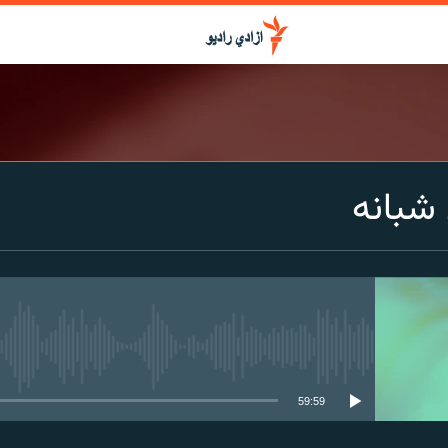
شبانه
media source currently available
59:59