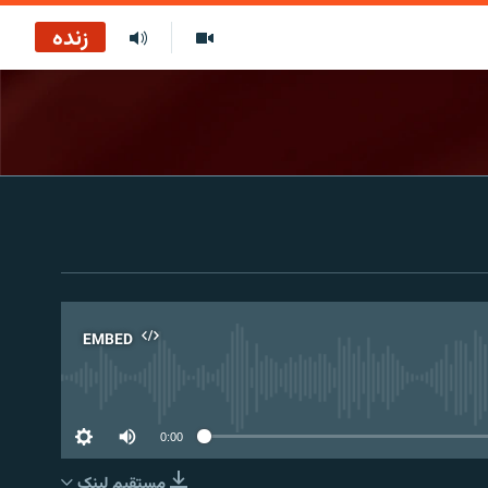
زنده
EMBED
No 
0:00
مستقیم لېنک