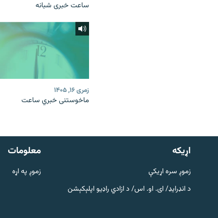
ساعت خبری شبانه
زمری ۱۶, ۱۴۰۵
ماخوستنی خبري ساعت
دري پاڼه
Azadi English
اړيکه
معلومات
راسره ملګري شئ
زموږ سره اړیکې
زموږ په اړه
د انډرایډ/ ای. او. اس/ د ازادي راډیو اپلېکېشن
د ازادې اروپا/ ازادي راډيو ټولې پاڼې