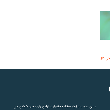
خې کتل
د دې سایټ د ټولو مطالبو حقوق له ازادي راډیو سره خوندي دي