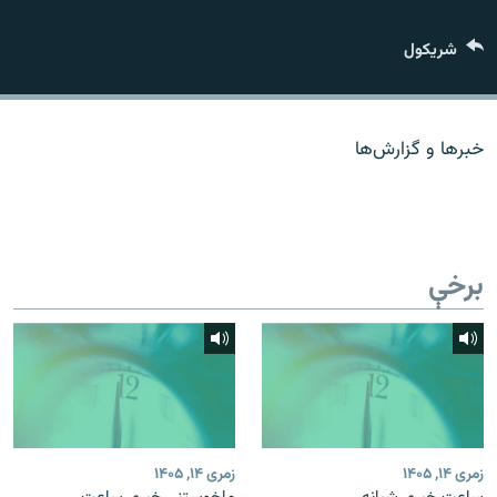
اړیکه
شريکول
دري پاڼه
Azadi English
خبرها و گزارش‌ها
راسره ملګري شئ
برخې
د ازادې اروپا/ ازادي راډيو ټولې پاڼې
زمری ۱۴, ۱۴۰۵
زمری ۱۴, ۱۴۰۵